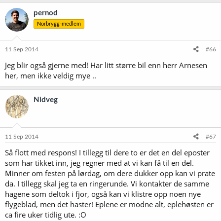
pernod
Norbrygg-medlem
11 Sep 2014
#66
Jeg blir også gjerne med! Har litt større bil enn herr Arnesen
her, men ikke veldig mye ..
Nidveg
11 Sep 2014
#67
Så flott med respons! I tillegg til dere to er det en del eposter
som har tikket inn, jeg regner med at vi kan få til en del.
Minner om festen på lørdag, om dere dukker opp kan vi prate
da. I tillegg skal jeg ta en ringerunde. Vi kontakter de samme
hagene som deltok i fjor, også kan vi klistre opp noen nye
flygeblad, men det haster! Eplene er modne alt, eplehøsten er
ca fire uker tidlig ute. :O