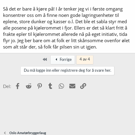
Så det er bare å kjøre på! I år tenker jeg vi i første omgang
konsentrer oss om å finne noen gode lagringsenheter til
eplene, store dunker og kasser o.l. Det ble et sabla styr med
alle posene på kjølerommet i fjor. Ellers er det så klart fritt å
frakte epler til kjølerommet allerede nå på eget initiativ, tida
flyr jo. Jeg ber bare om at folk er litt skånsomme ovenfor ølet
som alt står der, så folk får pilsen sin ut igjen.
Først
4 av 4
Forrige
Du må logge inn eller registrere deg for å svare her.
Facebook
Reddit
Pinterest
Tumblr
WhatsApp
E-post
Link
Del:
Oslo Amatørbryggerlaug