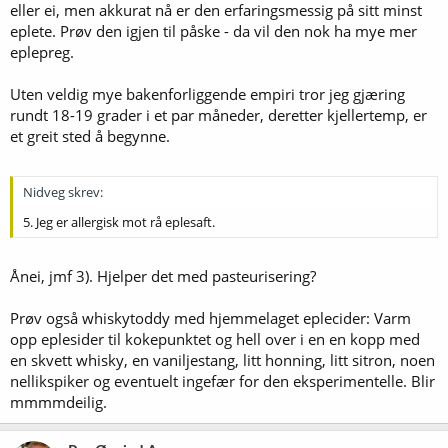
eller ei, men akkurat nå er den erfaringsmessig på sitt minst
eplete. Prøv den igjen til påske - da vil den nok ha mye mer
eplepreg.
Uten veldig mye bakenforliggende empiri tror jeg gjæring
rundt 18-19 grader i et par måneder, deretter kjellertemp, er
et greit sted å begynne.
Nidveg skrev:
5. Jeg er allergisk mot rå eplesaft.
Ånei, jmf 3). Hjelper det med pasteurisering?
Prøv også whiskytoddy med hjemmelaget eplecider: Varm
opp eplesider til kokepunktet og hell over i en en kopp med
en skvett whisky, en vaniljestang, litt honning, litt sitron, noen
nellikspiker og eventuelt ingefær for den eksperimentelle. Blir
mmmmdeilig.