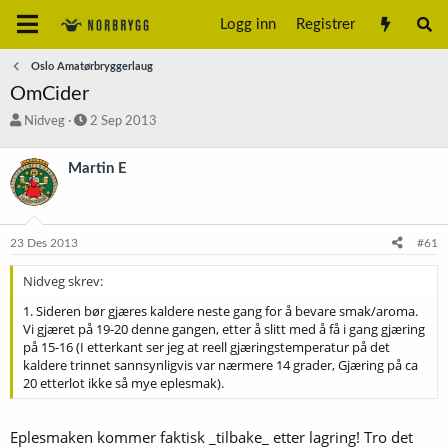
Logg inn
Registrer
Oslo Amatørbryggerlaug
OmCider
T
S
Nidveg
2 Sep 2013
r
t
å
a
Martin E
d
r
s
t
t
d
a
a
23 Des 2013
#61
r
t
t
o
Nidveg skrev:
e
r
1. Sideren bør gjæres kaldere neste gang for å bevare smak/aroma.
Vi gjæret på 19-20 denne gangen, etter å slitt med å få i gang gjæring
på 15-16 (I etterkant ser jeg at reell gjæringstemperatur på det
kaldere trinnet sannsynligvis var nærmere 14 grader, Gjæring på ca
20 etterlot ikke så mye eplesmak).
Eplesmaken kommer faktisk _tilbake_ etter lagring! Tro det