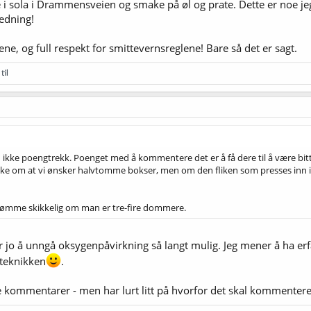
tte i sola i Drammensveien og smake på øl og prate. Dette er noe 
ledning!
e, og full respekt for smittevernsreglene! Bare så det er sagt.
til
ikke poengtrekk. Poenget med å kommentere det er å få dere til å være bitte
ikke om at vi ønsker halvtomme bokser, men om den fliken som presses inn i 
il å dømme skikkelig om man er tre-fire dommere.
r jo å unngå oksygenpåvirkning så langt mulig. Jeg mener å ha erfar
eteknikken
.
lige kommentarer - men har lurt litt på hvorfor det skal kommente