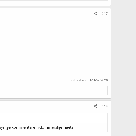
#47
Sist redigert:
16 Mai 2020
#48
are syrlige kommentarer i dommerskjemaet?