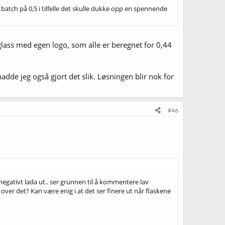
ver batch på 0,5 i tilfelle det skulle dukke opp en spennende
glass med egen logo, som alle er beregnet for 0,44
adde jeg også gjort det slik. Løsningen blir nok for
#46
t negativt lada ut.. ser grunnen til å kommentere lav
 over det? Kan være enig i at det ser finere ut når flaskene