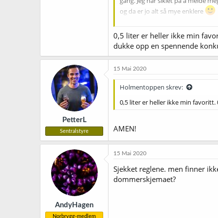
gang. Jeg har siklet på å melde meg
og da er jo alt så mye enklere
Og som
@Eirik KG
poengterer, så h
0,5 liter er heller ikke min favor
utgangspunktet, og da har folk som
dukke opp en spennende konk
15 Mai 2020
Holmentoppen skrev:
0,5 liter er heller ikke min favoritt.
PetterL
AMEN!
Sentralstyre
15 Mai 2020
Sjekket reglene. men finner ikk
dommerskjemaet?
AndyHagen
Norbrygg-medlem