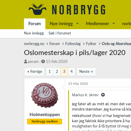
Forum
Nye innlegg
Medlemmer
norb
Nye innlegg
Søk i forumet
norbrygg.no
Forum
Fylkeslag
Fylker
Oslo og Akershu
Oslomesterskap i pils/lager 2020
T
S
peram
15 Feb 2020
r
t
Forrige
1
2
3
4
Neste
å
a
d
r
s
t
15 Mai 2020
t
d
a
a
Marius K. skrev:
r
t
Jeg fater alt av mitt øl, men det v
t
o
mindre størrelser. Jeg kunne så kl
e
r
Holmentoppen
rekkehuset (hvor vi har begrenset
kan jeg faktisk ikke prioritere å
Norbrygg-medlem
muligheten for å få byttet til meg