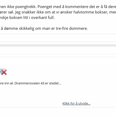
men ikke poengtrekk. Poenget med å kommentere det er å få dere ti
fører søl. Jeg snakker ikke om at vi ønsker halvtomme bokser, me
skje boksen litt i overkant full.
l til å dømme skikkelig om man er tre-fire dommere.
ere inn øl. Drammensveien 43 er stedet...
Klikk for å utvide...
alk