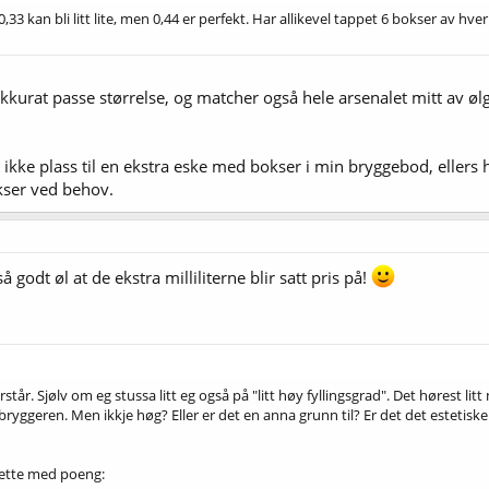
t. 0,33 kan bli litt lite, men 0,44 er perfekt. Har allikevel tappet 6 bokser av h
kkurat passe størrelse, og matcher også hele arsenalet mitt av øl
 ikke plass til en ekstra eske med bokser i min bryggebod, ellers h
kser ved behov.
å godt øl at de ekstra milliliterne blir satt pris på!
står. Sjølv om eg stussa litt eg også på "litt høy fyllingsgrad". Det hørest lit
 bryggeren. Men ikkje høg? Eller er det en anna grunn til? Er det det estetiske
dette med poeng: