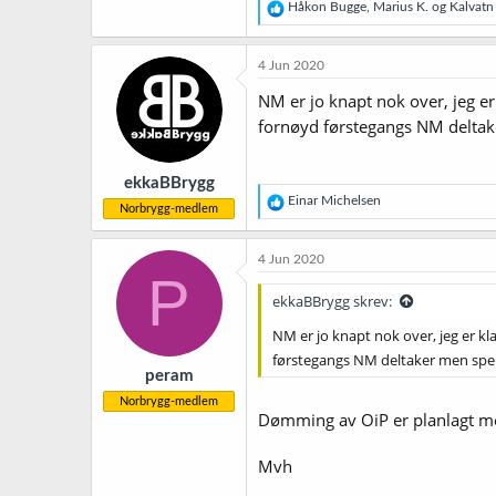
R
Håkon Bugge
,
Marius K.
og
Kalvatn
e
a
k
4 Jun 2020
s
j
NM er jo knapt nok over, jeg e
o
fornøyd førstegangs NM delta
n
e
r
ekkaBBrygg
:
R
Einar Michelsen
Norbrygg-medlem
e
a
k
4 Jun 2020
s
P
j
ekkaBBrygg skrev:
o
n
NM er jo knapt nok over, jeg er k
e
førstegangs NM deltaker men spe
r
peram
:
Norbrygg-medlem
Dømming av OiP er planlagt med
Mvh