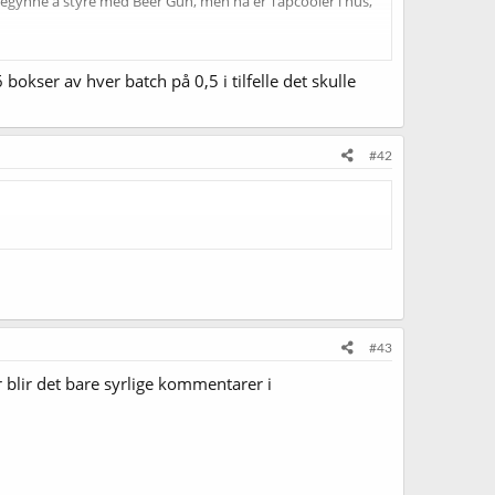
 å begynne å styre med Beer Gun, men nå er Tapcooler i hus,
r ikke alle som foretrekker 0,5 som format i
6 bokser av hver batch på 0,5 i tilfelle det skulle
seg løse...
)
#42
#43
r blir det bare syrlige kommentarer i