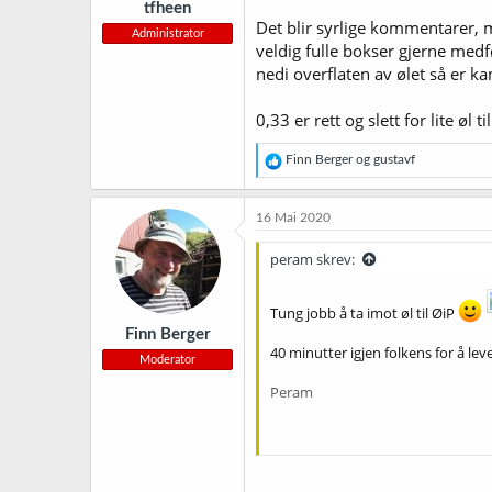
tfheen
:
Det blir syrlige kommentarer, 
Administrator
veldig fulle bokser gjerne med
nedi overflaten av ølet så er kan
0,33 er rett og slett for lite ø
R
Finn Berger
og
gustavf
e
a
k
16 Mai 2020
s
j
peram skrev:
o
n
e
Tung jobb å ta imot øl til ØiP
r
Finn Berger
:
40 minutter igjen folkens for å lev
Moderator
Peram
Sent from my iPhone using Tapat