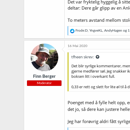
Det var fryktelig hyggelig å si
deltar: Dere går glipp av en An
To meters avstand mellom stolen
R
Frode:D
,
YngveKL
,
AndyHagen
og 1 
e
a
k
16 Mai 2020
s
j
tfheen skrev:
o
n
Det blir syrlige kommentarer, men 
e
gjerne medfører søl. Jeg snakker 
r
boksen litt i overkant full.
Finn Berger
:
Moderator
0,33 er rett og slett for lite øl t
Poenget med å fylle helt opp, e
det jo, så dere kan justere hell
Jeg har forøvrig aldri fått syr