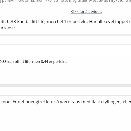
 på NM i flere år nå, men ikke fått rotet meg til det. Mest av alt i frykt for
Klikk for å utvide...
ar jeg full forståelse for at reglene er som de er. Jeg mente bare å si at det e
itt. 0,33 kan bli litt lite, men 0,44 er perfekt. Har allikevel tappet 
 meg med plassbegrensning fort en utfordring (selv om alle utfordringer lar 
urranse.
 0,33 kan bli litt lite, men 0,44 er perfekt.
e noe: Er det poengtrekk for å være raus med flaskefyllingen, elle