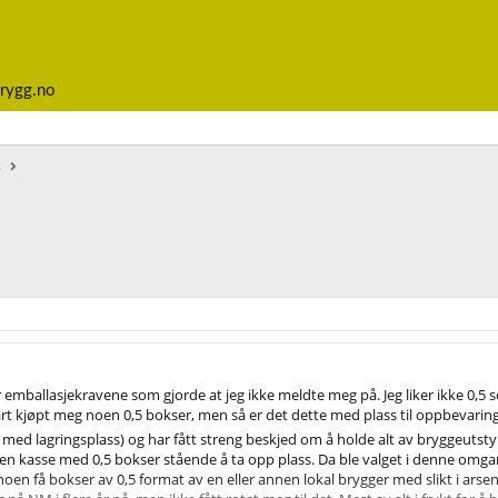
rygg.no
s
ar emballasjekravene som gjorde at jeg ikke meldte meg på. Jeg liker ikke 0,5 
art kjøpt meg noen 0,5 bokser, men så er det dette med plass til oppbevarin
 med lagringsplass) og har fått streng beskjed om å holde alt av bryggeutst
 ha en kasse med 0,5 bokser stående å ta opp plass. Da ble valget i denne om
 noen få bokser av 0,5 format av en eller annen lokal brygger med slikt i ars