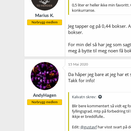
n
0,5 liter er heller ikke min favorit
e
konkurranse.
r
Marius K.
:
Norbrygg-medlem
Jeg tapper og på 0,44 bokser. A
bokser.
For min del så har jeg som sagt
meg å bytte til meg noen få bo
15 Mai 2020
Da håper jeg bare at jeg har et s
Takk for info!
AndyHagen
Kalvatn skrev:
Norbrygg-medlem
Blir bere kommentert så vidt eg for
fyllingsgrad, mtp på forbedring til
ikkje er breddfulle..
Edit:
@gustavf
har visst svart på 