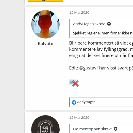
15 Mai 2020
AndyHagen skrev:
Sjekket reglene. men finner ikke 
Blir bere kommentert så vidt eg f
Kalvatn
kommentere lav fyllingsgrad, mt
enig i at det ser finere ut når fl
Edit:
@gustavf
har visst svart 
R
AndyHagen
e
a
k
15 Mai 2020
s
j
Holmentoppen skrev:
o