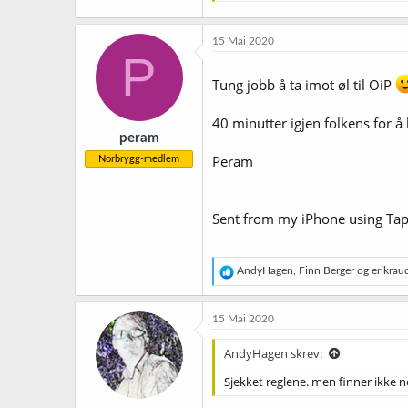
15 Mai 2020
P
Tung jobb å ta imot øl til OiP
40 minutter igjen folkens for å
peram
Peram
Norbrygg-medlem
Sent from my iPhone using Tap
R
AndyHagen
,
Finn Berger
og
erikrau
e
a
k
15 Mai 2020
s
j
AndyHagen skrev:
o
n
Sjekket reglene. men finner ikke 
e
r