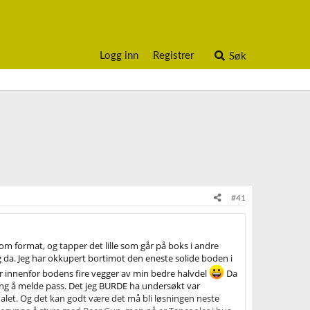
Logg inn
Registrer
Søk
#41
som format, og tapper det lille som går på boks i andre
g da. Jeg har okkupert bortimot den eneste solide boden i
yr innenfor bodens fire vegger av min bedre halvdel
Da
gang å melde pass. Det jeg BURDE ha undersøkt var
enalet. Og det kan godt være det må bli løsningen neste