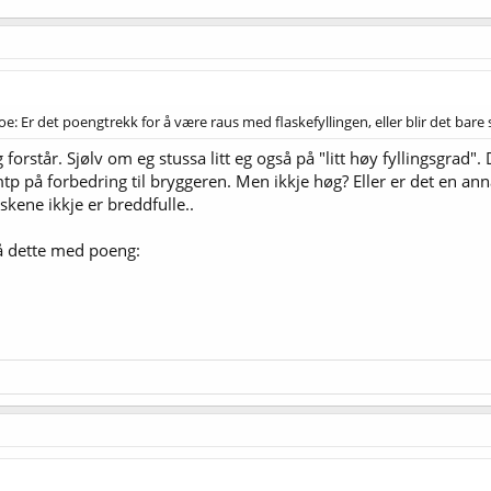
noe: Er det poengtrekk for å være raus med flaskefyllingen, eller blir det b
orstår. Sjølv om eg stussa litt eg også på "litt høy fyllingsgrad". D
p på forbedring til bryggeren. Men ikkje høg? Eller er det en anna
askene ikkje er breddfulle..
på dette med poeng: