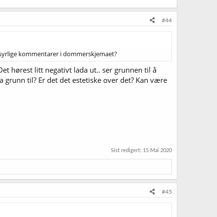
#44
are syrlige kommentarer i dommerskjemaet?
et hørest litt negativt lada ut.. ser grunnen til å
 grunn til? Er det det estetiske over det? Kan være
Sist redigert:
15 Mai 2020
#45