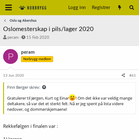
Logg inn
Registrer
Oslo og Akershus
Oslomesterskap i pils/lager 2020
T
S
peram
15 Feb 2020
r
t
å
a
peram
P
d
r
Norbrygg-medlem
s
t
t
d
a
a
13 Jun 2020
#61
r
t
t
o
Finn Berger skrev:
e
r
Gratulerer til Jørgen, Kurt og Einar
! Om det ikke var veldig mange
deltakere, så var det et sterkt felt. Nå er jeg spent på lista videre
nedover, og dommerskjemaene!
Rekkefølgen i finalen var :