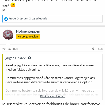
vant
M
R
Frode:D
,
Jørgen O
og
erikraude
e
a
k
Holmentoppen
s
Norbrygg-medlem
j
o
n
e
22 Jun 2020
#68
r
:
Jørgen O skrev:
Kanskje jeg ikke er den beste til å svare, men kan likevel komme
med en faktaopplysning.
Dommernes oppgave var å kåre en første-, andre- og tredjeplass.
Gavekortene med differensierte summer var allerede kjøpt inn.
Dommerne bestemte selv hvordan de ville kåre en vinner, og de
visste ikke noe som helst om hvem som i det hele tatt hadde levert
Klikk for å utvide...
inn bidrag til konkurransen.
Ja, jeg tenkte vel det var en forklaring i de baner. Var fornøyd