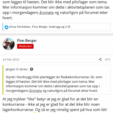
som legges til høsten. Det blir ikke med pils/lager som tema.
Mer informasjon kommer om dette i aktivitetsplanen som tas
opp i morgendagens
årsmøte
og naturligvis på forumet etter
hvert.
R
Einar Michelsen
,
Finn Berger
,
loebrygg
og 2 til
e
a
k
Finn Berger
s
Moderator
j
o
n
e
16 Feb 2021
#71
r
:
Jørgen O skrev:
Styret i Norbrygg Oslo planlegger én flaskekonkurranse i år, som
legges til høsten. Det blir ikke med pils/lager som tema. Mer
informasjon kommer om dette i aktivitetsplanen som tas opp i
morgendagens
årsmøte
og naturligvis på forumet etter hvert.
At jeg trykker "like" betyr at jeg er glad for at det blir en
konkurranse - ikke at jeg er glad for at det ikke blir noen
lagerkonkurranse. Og så er jeg rimelig spent på hva som blir