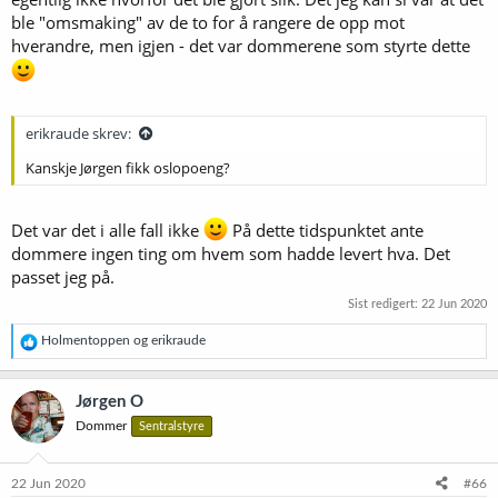
ble "omsmaking" av de to for å rangere de opp mot
hverandre, men igjen - det var dommerene som styrte dette
erikraude skrev:
Kanskje Jørgen fikk oslopoeng?
Det var det i alle fall ikke
På dette tidspunktet ante
dommere ingen ting om hvem som hadde levert hva. Det
passet jeg på.
Sist redigert:
22 Jun 2020
R
Holmentoppen
og
erikraude
e
a
k
Jørgen O
s
Dommer
Sentralstyre
j
o
n
e
22 Jun 2020
#66