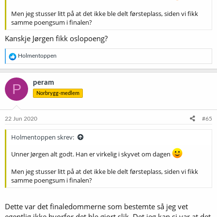
Men jeg stusser litt på at det ikke ble delt førsteplass, siden vi fikk
samme poengsum i finalen?
Kanskje Jørgen fikk oslopoeng?
R
Holmentoppen
e
a
k
peram
P
s
Norbrygg-medlem
j
o
n
e
22 Jun 2020
#65
r
:
Holmentoppen skrev:
Unner Jørgen alt godt. Han er virkelig i skyvet om dagen
Men jeg stusser litt på at det ikke ble delt førsteplass, siden vi fikk
samme poengsum i finalen?
Dette var det finaledommerne som bestemte så jeg vet
egentlig ikke hvorfor det ble gjort slik. Det jeg kan si var at det