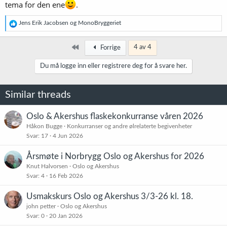
tema for den ene
.
R
Jens Erik Jacobsen
og
MonoBryggeriet
e
a
k
Først
4 av 4
Forrige
s
j
Du må logge inn eller registrere deg for å svare her.
o
n
e
Similar threads
r
:
Oslo & Akershus flaskekonkurranse våren 2026
Håkon Bugge
Konkurranser og andre ølrelaterte begivenheter
Svar
17
4 Jun 2026
Årsmøte i Norbrygg Oslo og Akershus for 2026
Knut Halvorsen
Oslo og Akershus
Svar
4
16 Feb 2026
Usmakskurs Oslo og Akershus 3/3-26 kl. 18.
john petter
Oslo og Akershus
Svar
0
20 Jan 2026