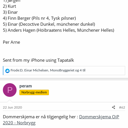
1) Jørgen
2) Kurt
3) Einar
4) Finn Berger (Pils nr 4, Tysk pilsner)
5) Einar (Decoctive Dunkel, münchener dunkel)
5) Anders Hagen (Höibraatens Helles, Münchener Helles)
Per Arne
Sent from my iPhone using Tapatalk
R
Frode:D
,
Einar Michelsen
,
MonoBryggeriet
og 4 til
e
a
k
peram
P
s
Norbrygg-medlem
j
o
n
e
22 Jun 2020
#62
r
Dommerskjema er nå tilgjengelig her :
Dommerskjema OiP
:
2020 - Norbrygg