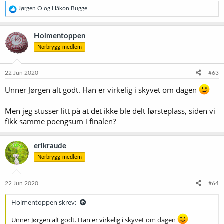
R
Jørgen O
og
Håkon Bugge
e
a
k
Holmentoppen
s
Norbrygg-medlem
j
o
n
e
22 Jun 2020
#63
r
:
Unner Jørgen alt godt. Han er virkelig i skyvet om dagen
Men jeg stusser litt på at det ikke ble delt førsteplass, siden vi
fikk samme poengsum i finalen?
erikraude
Norbrygg-medlem
22 Jun 2020
#64
Holmentoppen skrev:
Unner Jørgen alt godt. Han er virkelig i skyvet om dagen