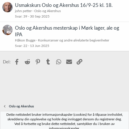
Usmakskurs Oslo og Akershus 16/9-25 kl. 18.
john petter
Oslo og Akershus
Svar
39
30 Sep 2025
Oslo og Akershus mesterskap i Mørk lager, ale og
IPA
Håkon Bugge
Konkurranser og andre ølrelaterte begivenheter
Svar
22
13 Jun 2025
Facebook
Reddit
Pinterest
Tumblr
WhatsApp
E-post
Link
Del:
Oslo og Akershus
Dette nettstedet bruker informasjonskapsler (cookies) for å tilpasse innholdet,
Norbrygg-default
skreddersy din opplevelse og holde deg innlogget dersom du registrerer deg.
Ved å fortsette og bruke dette nettstedet, samtykker du i bruken av
Kontakt oss
Vilkår og regler
Personvernregler
Hjelp
Hjem
R
informasjonskapsler.