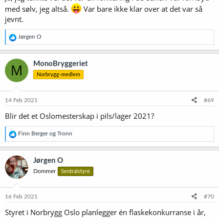
med sølv, jeg altså.
Var bare ikke klar over at det var så
jevnt.
R
Jørgen O
e
a
k
MonoBryggeriet
M
s
Norbrygg-medlem
j
o
n
e
14 Feb 2021
#69
r
Blir det et Oslomesterskap i pils/lager 2021?
:
R
Finn Berger
og
Tronn
e
a
k
Jørgen O
s
Dommer
Sentralstyre
j
o
n
e
16 Feb 2021
#70
r
Styret i Norbrygg Oslo planlegger én flaskekonkurranse i år,
: