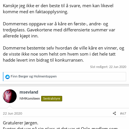
r
Kanskje jeg ikke er den beste til å svare, men kan likevel
:
komme med en faktaopplysning.
Dommernes oppgave var å kåre en første-, andre- og
tredjeplass. Gavekortene med differensierte summer var
allerede kjøpt inn.
Dommerne bestemte selv hvordan de ville kåre en vinner, og
de visste ikke noe som helst om hvem som i det hele tatt
hadde levert inn bidrag til konkurransen.
Sist redigert:
22 Jun 2020
R
Finn Berger
og
Holmentoppen
e
a
k
msevland
s
NMKomiteen
Sentralstyre
j
o
n
e
22 Jun 2020
#67
r
Gratulerer Jørgen.
:
Syntes det var på sin plass at det var et Oslo-medlem som