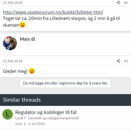
e
22 Feb 2018
#2
r
http://www.opplevsorum.no/butikk/billetter.html
:
Toget tar ca. 20min fra Lillestrøm stasjon, og 2 min å gå til
skansen
Mats Ø.
22 Feb 2018
#3
Gleder meg!
Du må logge inn eller registrere deg for å svare her.
Similar threads
Regulator og koblinger til fat
L
LarsET
Generelt og nybegynnerspørsmål
Svar
6
3 Jul 2026