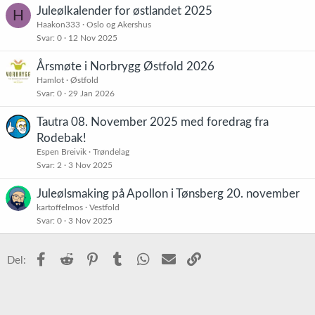
Juleølkalender for østlandet 2025
H
Haakon333
Oslo og Akershus
Svar
0
12 Nov 2025
Årsmøte i Norbrygg Østfold 2026
Hamlot
Østfold
Svar
0
29 Jan 2026
Tautra 08. November 2025 med foredrag fra
Rodebak!
Espen Breivik
Trøndelag
Svar
2
3 Nov 2025
Juleølsmaking på Apollon i Tønsberg 20. november
kartoffelmos
Vestfold
Svar
0
3 Nov 2025
Facebook
Reddit
Pinterest
Tumblr
WhatsApp
E-post
Link
Del: