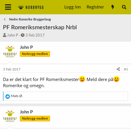
Logg inn
Registrer
Nedre Romerike Bryggerlaug
PF Romeriksmesterskap Nrbl
T
S
John P
3 Feb 2017
r
t
å
a
John P
d
r
Norbrygg-medlem
s
t
t
d
a
a
3 Feb 2017
#1
r
t
t
o
Da er det klart for PF Romeriksmester
Meld dere på
e
Romerike og omegn.
r
R
Mats Ø.
e
a
k
John P
s
Norbrygg-medlem
j
o
n