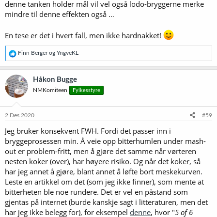
denne tanken holder mål vil vel også lodo-bryggerne merke
mindre til denne effekten også …
En tese er det i hvert fall, men ikke hardnakket!
R
Finn Berger
og
YngveKL
e
a
k
Håkon Bugge
s
NMKomiteen
Fylkesstyre
j
o
n
e
2 Des 2020
#59
r
Jeg bruker konsekvent FWH. Fordi det passer inn i
:
bryggeprosessen min. Å veie opp bitterhumlen under mash-
out er problem-fritt, men å gjøre det samme når vørteren
nesten koker (over), har høyere risiko. Og når det koker, så
har jeg annet å gjøre, blant annet å løfte bort meskekurven.
Leste en artikkel om det (som jeg ikke finner), som mente at
bitterheten ble noe rundere. Det er vel en påstand som
gjentas på internet (burde kanskje sagt i litteraturen, men det
har jeg ikke belegg for), for eksempel
denne
, hvor "
5 of 6