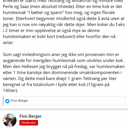
effekten er størst med Tettnang og Mittelfruh og mindre med
Perle og Saaz (men absolutt tilstede). Etter en time kok er det
humlesmak "i bøtter og spann" hos meg, og ingen florale
toner. Etterhvert begynner imidlertid også dette å avta uten at
jeg kan si noe om nøyaktig når dette skjer. Men koker du f.eks
i 2 timer er min opplevelse at også mye av denne
humlesmaken er kokt bort (redusert) eller hvorfor den nå
avtar.
Som sagt innledningsvis aner jeg ikke om prosessen min er
avgjørende for mengden humlesmak som utvikles under kok.
Men den Hellesen jeg brygget nå på fredag, var humlesmaken
etter 1 time kanskje den dominerende smakskomponenten i
vørten. Og dette med bare drøyt 1 gram Tettnang per liter
beregnet ut fra totalvolum i kjele etter kok (15gram på
14liter).
R
Finn Berger
e
a
k
Finn Berger
s
Moderator
j
o