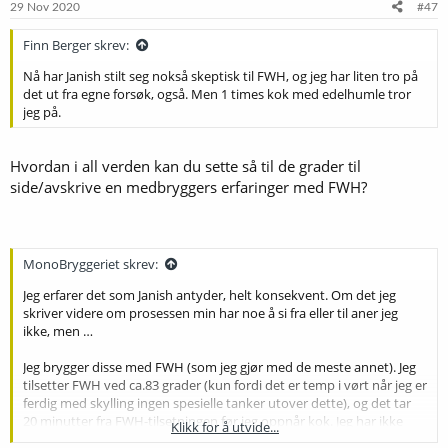
29 Nov 2020
#47
time kanskje den dominerende smakskomponenten i vørten. Og
dette med bare drøyt 1 gram Tettnang per liter beregnet ut fra
Finn Berger skrev:
totalvolum i kjele etter kok (15gram på 14liter).
Nå har Janish stilt seg nokså skeptisk til FWH, og jeg har liten tro på
det ut fra egne forsøk, også. Men 1 times kok med edelhumle tror
jeg på.
Hvordan i all verden kan du sette så til de grader til
side/avskrive en medbryggers erfaringer med FWH?
MonoBryggeriet skrev:
Jeg erfarer det som Janish antyder, helt konsekvent. Om det jeg
skriver videre om prosessen min har noe å si fra eller til aner jeg
ikke, men …
Jeg brygger disse med FWH (som jeg gjør med de meste annet). Jeg
tilsetter FWH ved ca.83 grader (kun fordi det er temp i vørt når jeg er
ferdig med skylling ingen spesielle tanker utover dette), og det tar
20 minutter fra FWH-tilsetningen før jeg oppnår kok. Jeg har ikke
Klikk for å utvide...
brygget med så mye forskjellig mellomeuropeisk humle, men jeg