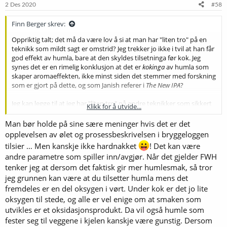
e
2 Des 2020
#58
r
:
Finn Berger skrev:
Oppriktig talt; det må da være lov å si at man har "liten tro" på en
teknikk som mildt sagt er omstrid? Jeg trekker jo ikke i tvil at han får
god effekt av humla, bare at den skyldes tilsetninga før kok. Jeg
synes det er en rimelig konklusjon at det er
kokinga
av humla som
skaper aromaeffekten, ikke minst siden det stemmer med forskning
som er gjort på dette, og som Janish referer i
The New IPA
?
Jeg kan legge til at jeg har "liten tro" på andre teknikker som sikkert
Klikk for å utvide...
mange benytter, også, som dekoksjon og tilsetning av det mørke
maltet i skyllinga. Det er kanskje ugreit å si det også?
Man bør holde på sine sære meninger hvis det er det
opplevelsen av ølet og prosessbeskrivelsen i bryggeloggen
Jeg var en tur på Strømmen i går, og kom i prat med en gammel - og
tilsier … Men kanskje ikke hardnakket
! Det kan være
meget hederskronet - brygger som påsto at tørrgjær var dårlige
andre parametre som spiller inn/avgjør. Når det gjelder FWH
greier, og at du ikke fikk et holdbart øl om du brygga med det. Det
tenker jeg at dersom det faktisk gir mer humlesmak, så tror
var hans erfaring, og jeg nølte ikke med å si at den hadde jeg liten
tro på. Vi blei ikke uvenner av den grunn.
jeg grunnen kan være at du tilsetter humla mens det
fremdeles er en del oksygen i vørt. Under kok er det jo lite
I det hele tatt; det er en slags tendens til at jo bedre øl folk brygger,
oksygen til stede, og alle er vel enige om at smaken som
jo mer hardnakket holder de fast ved de sære meningene sine
.
utvikles er et oksidasjonsprodukt. Da vil også humle som
(Gjelder ikke
@MonoBryggeriet
, som jo ikke er skråsikker, sjøl om
fester seg til veggene i kjelen kanskje være gunstig. Dersom
han brygger godt øl
.)