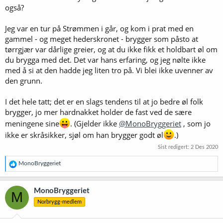
også?
Jeg var en tur på Strømmen i går, og kom i prat med en
gammel - og meget hederskronet - brygger som påsto at
tørrgjær var dårlige greier, og at du ikke fikk et holdbart øl om
du brygga med det. Det var hans erfaring, og jeg nølte ikke
med å si at den hadde jeg liten tro på. Vi blei ikke uvenner av
den grunn.
I det hele tatt; det er en slags tendens til at jo bedre øl folk
brygger, jo mer hardnakket holder de fast ved de sære
meningene sine
. (Gjelder ikke
@MonoBryggeriet
, som jo
ikke er skråsikker, sjøl om han brygger godt øl
.)
Sist redigert:
2 Des 2020
R
MonoBryggeriet
e
a
k
MonoBryggeriet
M
s
Norbrygg-medlem
j
o
n