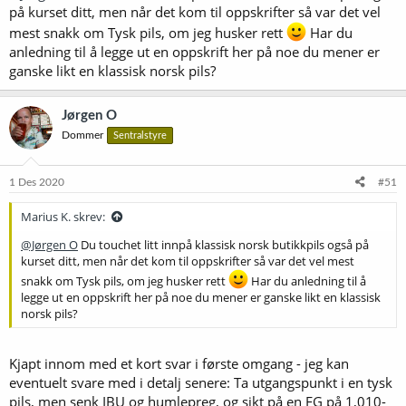
på kurset ditt, men når det kom til oppskrifter så var det vel
mest snakk om Tysk pils, om jeg husker rett
Har du
anledning til å legge ut en oppskrift her på noe du mener er
ganske likt en klassisk norsk pils?
Jørgen O
Dommer
Sentralstyre
1 Des 2020
#51
Marius K. skrev:
@Jørgen O
Du touchet litt innpå klassisk norsk butikkpils også på
kurset ditt, men når det kom til oppskrifter så var det vel mest
snakk om Tysk pils, om jeg husker rett
Har du anledning til å
legge ut en oppskrift her på noe du mener er ganske likt en klassisk
norsk pils?
Kjapt innom med et kort svar i første omgang - jeg kan
eventuelt svare med i detalj senere: Ta utgangspunkt i en tysk
pils, men senk IBU og humlepreg, og sikt på en FG på 1,010-