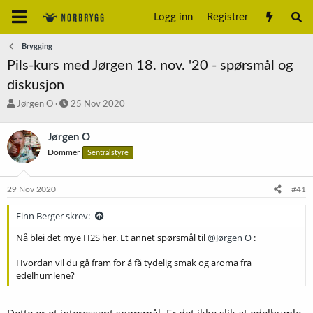
Logg inn
Registrer
Brygging
Pils-kurs med Jørgen 18. nov. '20 - spørsmål og
diskusjon
T
S
Jørgen O
25 Nov 2020
r
t
å
a
Jørgen O
d
r
Dommer
Sentralstyre
s
t
t
d
a
a
29 Nov 2020
#41
r
t
t
o
Finn Berger skrev:
e
r
Nå blei det mye H2S her. Et annet spørsmål til
@Jørgen O
:
Hvordan vil du gå fram for å få tydelig smak og aroma fra
edelhumlene?