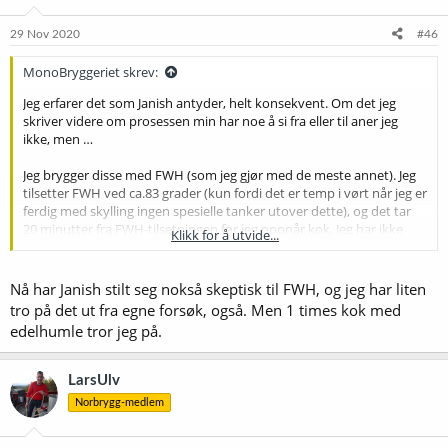
n
e
29 Nov 2020
#46
r
:
MonoBryggeriet skrev:
Jeg erfarer det som Janish antyder, helt konsekvent. Om det jeg
skriver videre om prosessen min har noe å si fra eller til aner jeg
ikke, men …
Jeg brygger disse med FWH (som jeg gjør med de meste annet). Jeg
tilsetter FWH ved ca.83 grader (kun fordi det er temp i vørt når jeg er
ferdig med skylling ingen spesielle tanker utover dette), og det tar
20 minutter fra FWH-tilsetningen før jeg oppnår kok. Jeg har ikke
Klikk for å utvide...
brygget med så mye forskjellig mellomeuropeisk humle, men jeg
opplever at effekten er størst med Tettnang og Mittelfruh og
mindre med Perle og Saaz (men absolutt tilstede). Etter en time kok
Nå har Janish stilt seg nokså skeptisk til FWH, og jeg har liten
er det humlesmak "i bøtter og spann" hos meg, og ingen florale
tro på det ut fra egne forsøk, også. Men 1 times kok med
toner. Etterhvert begynner imidlertid også dette å avta uten at jeg
edelhumle tror jeg på.
kan si noe om nøyaktig når dette skjer. Men koker du f.eks i 2 timer
er min opplevelse at også mye av denne humlesmaken er kokt bort
(redusert) eller hvorfor den nå avtar.
LarsUlv
Norbrygg-medlem
Som sagt innledningsvis aner jeg ikke om prosessen min er
avgjørende for mengden humlesmak som utvikles under kok. Men
den Hellesen jeg brygget nå på fredag, var humlesmaken etter 1