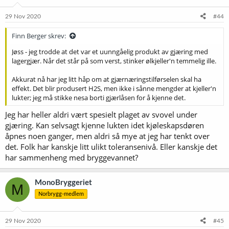
29 Nov 2020
#44
Finn Berger skrev:
Jøss - jeg trodde at det var et uunngåelig produkt av gjæring med
lagergjær. Når det står på som verst, stinker ølkjeller'n temmelig ille.
Akkurat nå har jeg litt håp om at gjærnæringstilførselen skal ha
effekt. Det blir produsert H2S, men ikke i sånne mengder at kjeller'n
lukter; jeg må stikke nesa borti gjærlåsen for å kjenne det.
Jeg har heller aldri vært spesielt plaget av svovel under
gjæring. Kan selvsagt kjenne lukten idet kjøleskapsdøren
åpnes noen ganger, men aldri så mye at jeg har tenkt over
det. Folk har kanskje litt ulikt toleransenivå. Eller kanskje det
har sammenheng med bryggevannet?
MonoBryggeriet
M
Norbrygg-medlem
29 Nov 2020
#45