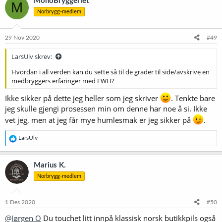
MonoBryggeriet
M
s
Norbrygg-medlem
j
o
n
e
29 Nov 2020
#49
r
:
LarsUlv skrev:
Hvordan i all verden kan du sette så til de grader til side/avskrive en
medbryggers erfaringer med FWH?
Ikke sikker på dette jeg heller som jeg skriver
. Tenkte bare
jeg skulle gjengi prosessen min om denne har noe å si. Ikke
vet jeg, men at jeg får mye humlesmak er jeg sikker på
.
R
LarsUlv
e
a
k
Marius K.
s
Norbrygg-medlem
j
o
n
e
1 Des 2020
#50
r
@Jørgen O
Du touchet litt innpå klassisk norsk butikkpils også
: