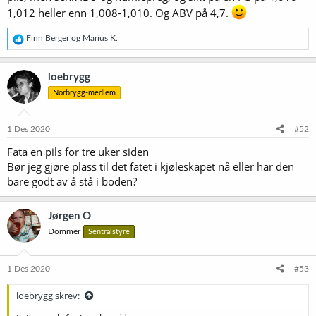
1,012 heller enn 1,008-1,010. Og ABV på 4,7.
R
Finn Berger
og
Marius K.
e
a
k
loebrygg
s
Norbrygg-medlem
j
o
n
e
1 Des 2020
#52
r
Fata en pils for tre uker siden
:
Bør jeg gjøre plass til det fatet i kjøleskapet nå eller har den
bare godt av å stå i boden?
Jørgen O
Dommer
Sentralstyre
1 Des 2020
#53
loebrygg skrev: