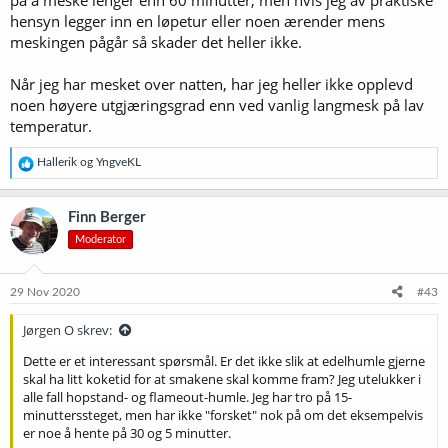
på å meske lenger enn 60 minutter, men hvis jeg av praktiske
hensyn legger inn en løpetur eller noen ærender mens
meskingen pågår så skader det heller ikke.
Når jeg har mesket over natten, har jeg heller ikke opplevd
noen høyere utgjæringsgrad enn ved vanlig langmesk på lav
temperatur.
R
Hallerik
og
YngveKL
e
a
k
Finn Berger
s
Moderator
j
o
n
e
29 Nov 2020
#43
r
:
Jørgen O skrev:
Dette er et interessant spørsmål. Er det ikke slik at edelhumle gjerne
skal ha litt koketid for at smakene skal komme fram? Jeg utelukker i
alle fall hopstand- og flameout-humle. Jeg har tro på 15-
minutterssteget, men har ikke "forsket" nok på om det eksempelvis
er noe å hente på 30 og 5 minutter.