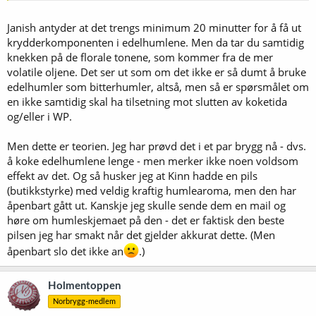
Janish antyder at det trengs minimum 20 minutter for å få ut
krydderkomponenten i edelhumlene. Men da tar du samtidig
knekken på de florale tonene, som kommer fra de mer
volatile oljene. Det ser ut som om det ikke er så dumt å bruke
edelhumler som bitterhumler, altså, men så er spørsmålet om
en ikke samtidig skal ha tilsetning mot slutten av koketida
og/eller i WP.
Men dette er teorien. Jeg har prøvd det i et par brygg nå - dvs.
å koke edelhumlene lenge - men merker ikke noen voldsom
effekt av det. Og så husker jeg at Kinn hadde en pils
(butikkstyrke) med veldig kraftig humlearoma, men den har
åpenbart gått ut. Kanskje jeg skulle sende dem en mail og
høre om humleskjemaet på den - det er faktisk den beste
pilsen jeg har smakt når det gjelder akkurat dette. (Men
åpenbart slo det ikke an
.)
Holmentoppen
Norbrygg-medlem