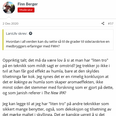
Finn Berger
Moderator
2 Des 2020
#57
LarsUlv skrev:
Hvordan i all verden kan du sette så til de grader til side/avskrive en
medbryggers erfaringer med FWH?
Oppriktig talt; det må da være lov å si at man har "liten tro"
på en teknikk som mildt sagt er omstrid? Jeg trekker jo ikke i
tvil at han får god effekt av humla, bare at den skyldes
tilsetninga før kok. Jeg synes det er en rimelig konklusjon at
det er
kokinga
av humla som skaper aromaeffekten, ikke
minst siden det stemmer med forskning som er gjort på dette,
og som Janish referer i
The New IPA
?
Jeg kan legge til at jeg har "liten tro" på andre teknikker som
sikkert mange benytter, også, som dekoksjon og tilsetning av
det mørke maltet i skyllinga. Det er kanskje ugreit å si det