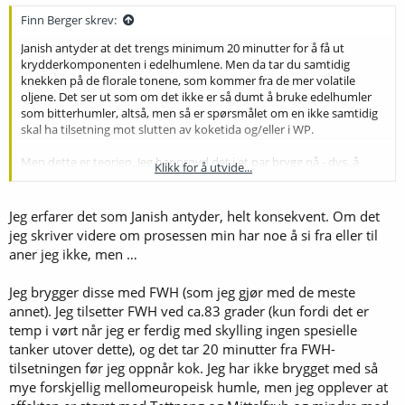
Finn Berger skrev:
Janish antyder at det trengs minimum 20 minutter for å få ut
krydderkomponenten i edelhumlene. Men da tar du samtidig
knekken på de florale tonene, som kommer fra de mer volatile
oljene. Det ser ut som om det ikke er så dumt å bruke edelhumler
som bitterhumler, altså, men så er spørsmålet om en ikke samtidig
skal ha tilsetning mot slutten av koketida og/eller i WP.
Men dette er teorien. Jeg har prøvd det i et par brygg nå - dvs. å
Klikk for å utvide...
koke edelhumlene lenge - men merker ikke noen voldsom effekt av
det. Og så husker jeg at Kinn hadde en pils (butikkstyrke) med veldig
kraftig humlearoma, men den har åpenbart gått ut. Kanskje jeg
Jeg erfarer det som Janish antyder, helt konsekvent. Om det
skulle sende dem en mail og høre om humleskjemaet på den - det
jeg skriver videre om prosessen min har noe å si fra eller til
er faktisk den beste pilsen jeg har smakt når det gjelder akkurat
aner jeg ikke, men …
dette. (Men åpenbart slo det ikke an
.)
Jeg brygger disse med FWH (som jeg gjør med de meste
annet). Jeg tilsetter FWH ved ca.83 grader (kun fordi det er
temp i vørt når jeg er ferdig med skylling ingen spesielle
tanker utover dette), og det tar 20 minutter fra FWH-
tilsetningen før jeg oppnår kok. Jeg har ikke brygget med så
mye forskjellig mellomeuropeisk humle, men jeg opplever at