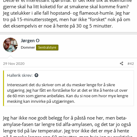
Dette er et interessant spørsmål. Er det ikke slik at edelhumle
gjerne skal ha litt koketid for at smakene skal komme fram?
Jeg utelukker i alle fall hopstand- og flameout-humle. Jeg har
tro på 15-minutterssteget, men har ikke "forsket" nok på om
det eksempelvis er noe å hente på 30 og 5 minutter.
Jørgen O
Dommer
Sentralstyre
29 Nov 2020
#42
Hallerik skrev:
Interessant det du skriver om at du mesker lenge for å sikre
utgjæring. Jeg har fått en forståelse for at det er lite å hente ut over
de 60 min som gjerne anbefales. Kan du si noe om hvor mye lengre
mesking kan innvirke på utgjæringen.
Jeg har ikke noe godt belegg for å påstå noe her, men beta-
amylase-fasen tar lengre tid alfa-amylasen, og det tar jo også
lengre tid på lav temperatur. Jeg tror ikke det er
mye
å hente