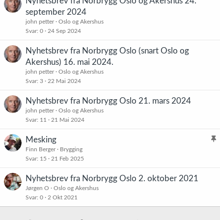
Nyhetsbrev fra Norbrygg Oslo og Akershus 24.
september 2024
john petter
Oslo og Akershus
Svar
0
24 Sep 2024
Nyhetsbrev fra Norbrygg Oslo (snart Oslo og
Akershus) 16. mai 2024.
john petter
Oslo og Akershus
Svar
3
22 Mai 2024
Nyhetsbrev fra Norbrygg Oslo 21. mars 2024
john petter
Oslo og Akershus
Svar
11
21 Mai 2024
Mesking
l
Finn Berger
Brygging
Svar
15
21 Feb 2025
i
s
Nyhetsbrev fra Norbrygg Oslo 2. oktober 2021
t
Jørgen O
Oslo og Akershus
r
Svar
0
2 Okt 2021
e
t