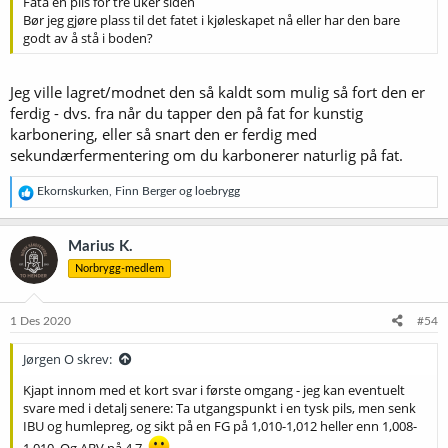
Fata en pils for tre uker siden
Bør jeg gjøre plass til det fatet i kjøleskapet nå eller har den bare
godt av å stå i boden?
Jeg ville lagret/modnet den så kaldt som mulig så fort den er
ferdig - dvs. fra når du tapper den på fat for kunstig
karbonering, eller så snart den er ferdig med
sekundærfermentering om du karbonerer naturlig på fat.
R
Ekornskurken
,
Finn Berger
og
loebrygg
e
a
k
Marius K.
s
Norbrygg-medlem
j
o
n
e
1 Des 2020
#54
r
:
Jørgen O skrev:
Kjapt innom med et kort svar i første omgang - jeg kan eventuelt
svare med i detalj senere: Ta utgangspunkt i en tysk pils, men senk
IBU og humlepreg, og sikt på en FG på 1,010-1,012 heller enn 1,008-
1,010. Og ABV på 4,7.