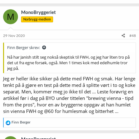
opplever at effekten er størst med Tettnang og Mittelfruh og
mindre med Perle og Saaz (men absolutt tilstede). Etter en time kok
MonoBryggeriet
er det humlesmak "i bøtter og spann" hos meg, og ingen florale
M
toner. Etterhvert begynner imidlertid også dette å avta uten at jeg
Norbrygg-medlem
kan si noe om nøyaktig når dette skjer. Men koker du f.eks i 2 timer
er min opplevelse at også mye av denne humlesmaken er kokt bort
(redusert) eller hvorfor den nå avtar.
29 Nov 2020
#48
Som sagt innledningsvis aner jeg ikke om prosessen min er
Finn Berger skrev:
avgjørende for mengden humlesmak som utvikles under kok. Men
Nå har Janish stilt seg nokså skeptisk til FWH, og jeg har liten tro på
den Hellesen jeg brygget nå på fredag, var humlesmaken etter 1
det ut fra egne forsøk, også. Men 1 times kok med edelhumle tror
time kanskje den dominerende smakskomponenten i vørten. Og
jeg på.
dette med bare drøyt 1 gram Tettnang per liter beregnet ut fra
totalvolum i kjele etter kok (15gram på 14liter).
Jeg er heller ikke sikker på dette med FWH og smak. Har lenge
tenkt på å gjøre en test på dette med å splitte vørt i to og koke
separat. Men, kommer meg jo ikke til det … Leste forøvrig en
artikkel før i dag på BYO under tittelen "brewing vienna - tipd
from the pros", hvor en av bryggerne oppgav at han humlet
sin vienna FWH og @60 for humlesmak og bitterhet …
R
Finn Berger
e
a
k