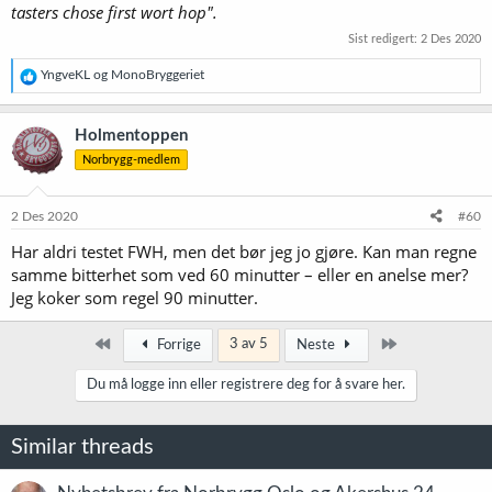
tasters chose first wort hop".
Sist redigert:
2 Des 2020
R
YngveKL
og
MonoBryggeriet
e
a
k
Holmentoppen
s
Norbrygg-medlem
j
o
n
e
2 Des 2020
#60
r
Har aldri testet FWH, men det bør jeg jo gjøre. Kan man regne
:
samme bitterhet som ved 60 minutter – eller en anelse mer?
Jeg koker som regel 90 minutter.
Først
Siste
3 av 5
Forrige
Neste
Du må logge inn eller registrere deg for å svare her.
Similar threads