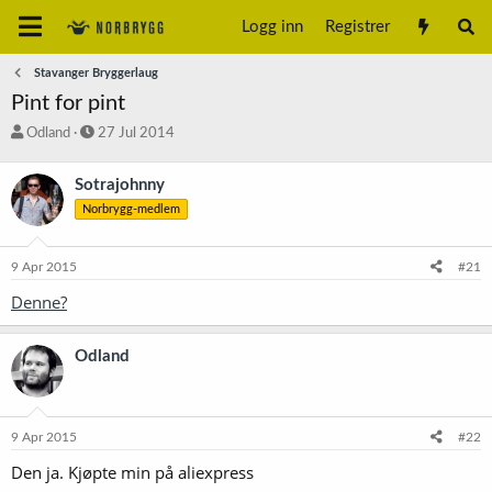
Logg inn
Registrer
Stavanger Bryggerlaug
Pint for pint
T
S
Odland
27 Jul 2014
r
t
å
a
Sotrajohnny
d
r
Norbrygg-medlem
s
t
t
d
a
a
9 Apr 2015
#21
r
t
t
o
Denne?
e
r
Odland
9 Apr 2015
#22
Den ja. Kjøpte min på aliexpress