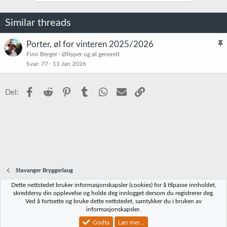
n
e
Similar threads
r
:
Porter, øl for vinteren 2025/2026
l
Finn Berger
Øltyper og øl generelt
Svar
77
11 Jan 2026
i
s
t
Facebook
Reddit
Pinterest
Tumblr
WhatsApp
E-post
Link
Del:
r
e
t
Stavanger Bryggerlaug
Dette nettstedet bruker informasjonskapsler (cookies) for å tilpasse innholdet,
Norbrygg-default
skreddersy din opplevelse og holde deg innlogget dersom du registrerer deg.
Ved å fortsette og bruke dette nettstedet, samtykker du i bruken av
Kontakt oss
Vilkår og regler
Personvernregler
Hjelp
Hjem
R
informasjonskapsler.
S
S
Godta
Lær mer...
®
Community platform by XenForo
© 2010-2023 XenForo Ltd.