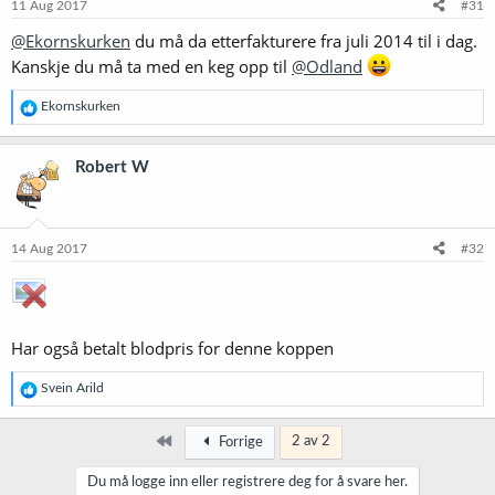
11 Aug 2017
#31
@Ekornskurken
du må da etterfakturere fra juli 2014 til i dag.
Kanskje du må ta med en keg opp til
@Odland
R
Ekornskurken
e
a
k
Robert W
s
j
o
n
e
14 Aug 2017
#32
r
:
Har også betalt blodpris for denne koppen
R
Svein Arild
e
a
k
Først
2 av 2
Forrige
s
j
Du må logge inn eller registrere deg for å svare her.
o