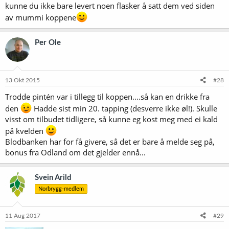
kunne du ikke bare levert noen flasker å satt dem ved siden
:
av mummi koppene
Per Ole
13 Okt 2015
#28
Trodde pintén var i tillegg til koppen....så kan en drikke fra
den
Hadde sist min 20. tapping (desverre ikke øl!). Skulle
visst om tilbudet tidligere, så kunne eg kost meg med ei kald
på kvelden
Blodbanken har for få givere, så det er bare å melde seg på,
bonus fra Odland om det gjelder ennå...
Svein Arild
Norbrygg-medlem
11 Aug 2017
#29