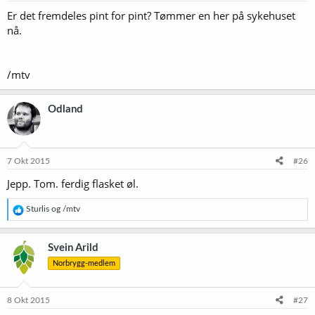
Er det fremdeles pint for pint? Tømmer en her på sykehuset
nå.
/mtv
Odland
7 Okt 2015
#26
Jepp. Tom. ferdig flasket øl.
R
Sturlis
og
/mtv
e
a
k
Svein Arild
s
Norbrygg-medlem
j
o
n
e
8 Okt 2015
#27
r