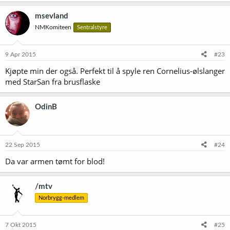
msevland
NMKomiteen
Sentralstyre
9 Apr 2015
#23
Kjøpte min der også. Perfekt til å spyle ren Cornelius-ølslanger
med StarSan fra brusflaske
OdinB
22 Sep 2015
#24
Da var armen tømt for blod!
/mtv
Norbrygg-medlem
7 Okt 2015
#25