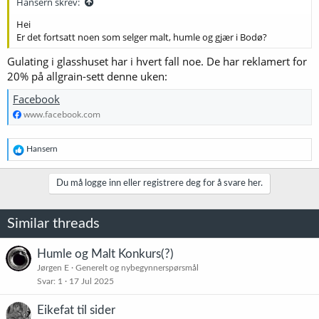
Hansern skrev:
Hei
Er det fortsatt noen som selger malt, humle og gjær i Bodø?
Gulating i glasshuset har i hvert fall noe. De har reklamert for
20% på allgrain-sett denne uken:
Facebook
www.facebook.com
R
Hansern
e
a
k
Du må logge inn eller registrere deg for å svare her.
s
j
o
Similar threads
n
e
r
Humle og Malt Konkurs(?)
:
Jørgen E
Generelt og nybegynnerspørsmål
Svar
1
17 Jul 2025
Eikefat til sider