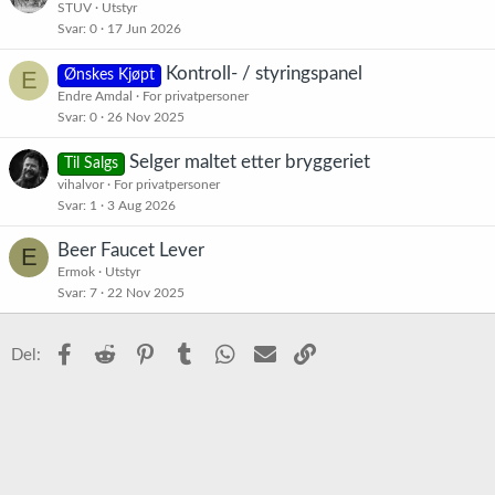
STUV
Utstyr
Svar
0
17 Jun 2026
Kontroll- / styringspanel
E
Ønskes Kjøpt
Endre Amdal
For privatpersoner
Svar
0
26 Nov 2025
Selger maltet etter bryggeriet
Til Salgs
vihalvor
For privatpersoner
Svar
1
3 Aug 2026
Beer Faucet Lever
E
Ermok
Utstyr
Svar
7
22 Nov 2025
Facebook
Reddit
Pinterest
Tumblr
WhatsApp
E-post
Link
Del: