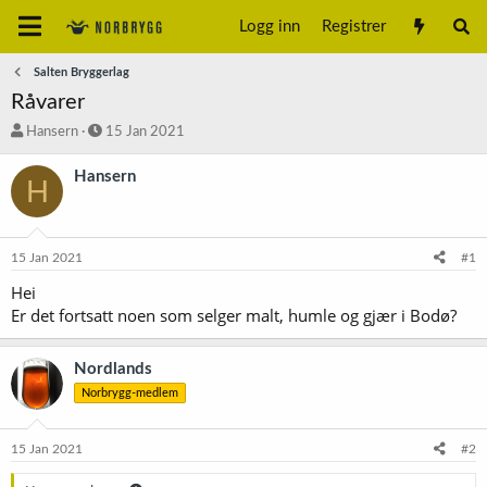
Logg inn
Registrer
Salten Bryggerlag
Råvarer
T
S
Hansern
15 Jan 2021
r
t
å
a
Hansern
H
d
r
s
t
t
d
a
a
15 Jan 2021
#1
r
t
t
o
Hei
e
Er det fortsatt noen som selger malt, humle og gjær i Bodø?
r
Nordlands
Norbrygg-medlem
15 Jan 2021
#2