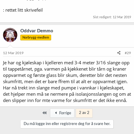
: rettet litt skrivefeil
Sist redigert:
12 Mar 2019
Oddvar Demmo
Norbrygg-medlem
12 Mar 2019
#29
Je har og kjøleskap i kjelleren med 3-4 meter 3/16 slange opp
til tappetårnet, pga. varmen på kjøkkenet blir tårn og kraner
oppvarmet og første glass blir skum, deretter blir det nesten
skumfritt, men det er bare ffrem til at alt er oppvarmet igjen.
Har nå trekt inn slange med pumpe i vannkar i kjøleskapet,
det hjelper men må se nermere på isolasjonsslangen og om at
den slipper inn for mte varme for skumfritt er det ikke ennå.
Først
2 av 2
Forrige
Du må logge inn eller registrere deg for å svare her.