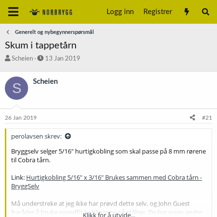
Logg inn
Registrer
Generelt og nybegynnerspørsmål
Skum i tappetårn
T
S
Scheien
13 Jan 2019
r
t
å
a
Scheien
S
d
r
s
t
t
d
a
a
26 Jan 2019
#21
r
t
t
o
perolavsen skrev:
e
r
Bryggselv selger 5/16" hurtigkobling som skal passe på 8 mm rørene
til Cobra tårn.
Link:
Hurtigkobling 5/16" x 3/16" Brukes sammen med Cobra tårn -
BryggSelv
Må understreke at jeg ikke har prøvd dette selv, og John Guest
fraråder å bruke speedfit koblingene på stålrør. De har noen andre
Klikk for å utvide...