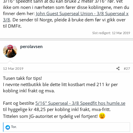
3/16" speedfit sånn at du kan bruke 2 meter 3/16" rør. Vet
ikke om noen i nærheten som fører disse koblingene, men du
finner dem her:
John Guest Superseal Union - 3/8 Superseal x
3/8
. De sender til Norge, pleide å bruke dem før vi gikk over
til DMFit.
Sist redigert:
12 Mar 2019
perolavsen
12 Mar 2019
#27
Tusen takk for tips!
I nevnte nettbutikk ble dette litt kostbart med 211 kr per
kobling inkl frakt og mva.
Fant og bestilte
5/16" Superseal - 3/8 Speedfit hos humle.se
til hyggelige kr 48,25 per kobling inkl frakt, mva-fritt.
Tittelen som JG-autoritet er tydelig vel fortjent!
R
Tor.
e