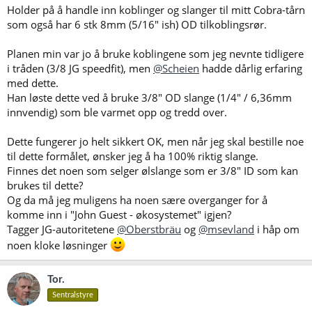
Holder på å handle inn koblinger og slanger til mitt Cobra-tårn
som også har 6 stk 8mm (5/16" ish) OD tilkoblingsrør.
Planen min var jo å bruke koblingene som jeg nevnte tidligere
i tråden (3/8 JG speedfit), men
@Scheien
hadde dårlig erfaring
med dette.
Han løste dette ved å bruke 3/8" OD slange (1/4" / 6,36mm
innvendig) som ble varmet opp og tredd over.
Dette fungerer jo helt sikkert OK, men når jeg skal bestille noe
til dette formålet, ønsker jeg å ha 100% riktig slange.
Finnes det noen som selger ølslange som er 3/8" ID som kan
brukes til dette?
Og da må jeg muligens ha noen sære overganger for å
komme inn i "John Guest - økosystemet" igjen?
Tagger JG-autoritetene
@Oberstbräu
og
@msevland
i håp om
noen kloke løsninger
Tor.
Sentralstyre