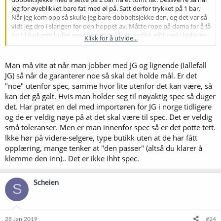
jeg for øyeblikket bare fat med øl på. Satt derfor trykket på 1 bar.
Når jeg kom opp så skulle jeg bare dobbeltsjekke den, og det var så
vidt jeg dro i slangen før den hoppet av. Måtte rope på dama for å få
ho til å plugge hullet med fingeren slik at jeg fikk gått ned i kjelleren.
Klikk for å utvide...
Syntes det er litt merkelig at de selger disse koblingene med
teksten(brukes sammen med Cobra tårn). Spesielt når de ikke er
Man må vite at når man jobber med JG og lignende (Iallefall
anbefalt av JG for å bruke på rør.
JG) så når de garanterer noe så skal det holde mål. Er det
"noe" utenfor spec, samme hvor lite utenfor det kan være, så
Løsningen min ble å varme opp 3/8 slangen og presset de på
kan det gå galt. Hvis man holder seg til nøyaktig spec så duger
utgangen til Cobra tårnet med en slangeklemme. Da ble det en
det. Har pratet en del med importøren for JG i norge tidligere
stump på 25cm med 3/8 før overgang til 3/16. Mangler to
overganger fra 3/8 til 3/16, men når jeg får disse så ordner det seg.
og de er veldig nøye på at det skal være til spec. Det er veldig
små toleranser. Men er man innenfor spec så er det potte tett.
Ikke hør på videre-selgere, type butikk uten at de har fått
opplæring, mange tenker at "den passer" (altså du klarer å
klemme den inn).. Det er ikke ihht spec.
Scheien
S
28 Jan 2019
#24