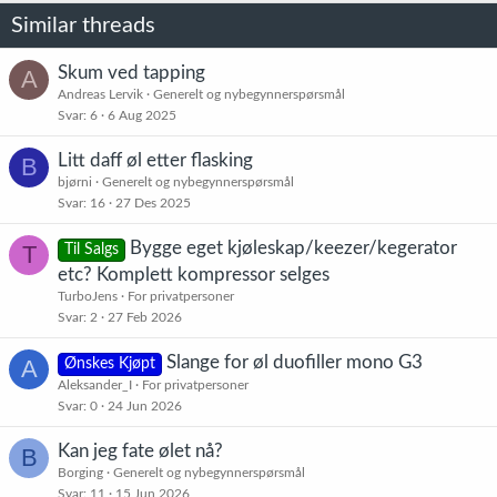
Similar threads
Skum ved tapping
A
Andreas Lervik
Generelt og nybegynnerspørsmål
Svar
6
6 Aug 2025
Litt daff øl etter flasking
B
bjørni
Generelt og nybegynnerspørsmål
Svar
16
27 Des 2025
Bygge eget kjøleskap/keezer/kegerator
T
Til Salgs
etc? Komplett kompressor selges
TurboJens
For privatpersoner
Svar
2
27 Feb 2026
Slange for øl duofiller mono G3
A
Ønskes Kjøpt
Aleksander_I
For privatpersoner
Svar
0
24 Jun 2026
Kan jeg fate ølet nå?
B
Borging
Generelt og nybegynnerspørsmål
Svar
11
15 Jun 2026