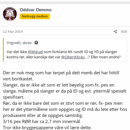
a
k
Oddvar Demmo
s
Norbrygg-medlem
j
o
n
e
12 Mar 2019
#28
r
:
YngveKL skrev:
Var det ikke
@Miguel
som forklarte litt rundt ID og YD på slanger
kontra rør, eller kanskje det var
@Oberstbräu
...? Eller noen andre?
Der er nok meg som har terpet på dett menb det har hittill
vert bortkastet.
Slanger, da er ikke alt som er lett bøyelig som fx. pex en
slange, målene på slanger er da på ID og evt. yttermål spesielt
spesifisert.
Rør, da er ikke bare det som er stivt som er rør, fx- pex men
her er det yttermålene som oppgies og ID må du lete etter hos
produasent eller at de oppgies samtidig.
3/16 pex RØR har ca 2,7 mm innermål
Tror ikke bryggesjappene våre vil lære dette.