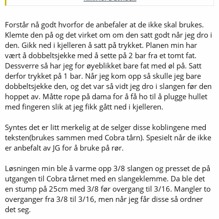
koblinger som heter superseal til dette formålet.
På den annen side, speedfit koblingene er ratet til 16 bar / 232 psi.
Forstår nå godt hvorfor de anbefaler at de ikke skal brukes.
(!), så da kan det hende det går fint å bruke de på stålrør når de
Klemte den på og det virket om om den satt godt når jeg dro i
fleste av oss holder seg i området ca 1 bar.
den. Gikk ned i kjelleren å satt på trykket. Planen min har
vært å dobbeltsjekke med å sette på 2 bar fra et tomt fat.
Dessverre så har jeg for øyeblikket bare fat med øl på. Satt
derfor trykket på 1 bar. Når jeg kom opp så skulle jeg bare
dobbeltsjekke den, og det var så vidt jeg dro i slangen før den
hoppet av. Måtte rope på dama for å få ho til å plugge hullet
med fingeren slik at jeg fikk gått ned i kjelleren.
Syntes det er litt merkelig at de selger disse koblingene med
teksten(brukes sammen med Cobra tårn). Spesielt når de ikke
er anbefalt av JG for å bruke på rør.
Løsningen min ble å varme opp 3/8 slangen og presset de på
utgangen til Cobra tårnet med en slangeklemme. Da ble det
en stump på 25cm med 3/8 før overgang til 3/16. Mangler to
overganger fra 3/8 til 3/16, men når jeg får disse så ordner
det seg.