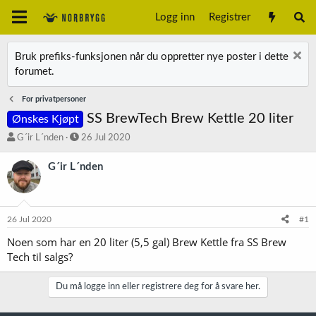
Logg inn
Registrer
Bruk prefiks-funksjonen når du oppretter nye poster i dette
forumet.
For privatpersoner
SS BrewTech Brew Kettle 20 liter
Ønskes Kjøpt
T
S
G´ir L´nden
26 Jul 2020
r
t
å
a
G´ir L´nden
d
r
s
t
t
d
a
a
26 Jul 2020
#1
r
t
t
o
Noen som har en 20 liter (5,5 gal) Brew Kettle fra SS Brew
e
Tech til salgs?
r
Du må logge inn eller registrere deg for å svare her.