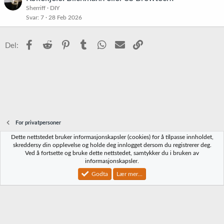
Sherriff
DIY
Svar
7
28 Feb 2026
Facebook
Reddit
Pinterest
Tumblr
WhatsApp
E-post
Link
Del:
For privatpersoner
Dette nettstedet bruker informasjonskapsler (cookies) for å tilpasse innholdet,
Norbrygg-default
skreddersy din opplevelse og holde deg innlogget dersom du registrerer deg.
Ved å fortsette og bruke dette nettstedet, samtykker du i bruken av
Kontakt oss
Vilkår og regler
Personvernregler
Hjelp
Hjem
R
informasjonskapsler.
S
S
Godta
Lær mer...
®
Community platform by XenForo
© 2010-2023 XenForo Ltd.