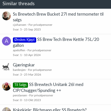
Similar threads
Ss Brewtech Brew Bucket 27l med termometer til
salgs
cjohansen
For privatpersoner
Svar
5
25 Sep 2025
SS Brew Tech Brew Kettle 75L/20
A
Ønskes Kjøpt
gallon
apeloffen
For privatpersoner
Svar
1
10 Apr 2024
Gjæringskar
bardevjen
For privatpersoner
Svar
3
25 Mar 2026
SS Brewtech Unitank 26l med
Til Salgs
CIP/Chugger/Spunding ++
perolavsen
For privatpersoner
Svar
0
13 Okt 2023
Kokekjele: Blichmann eller SS Brewtech?