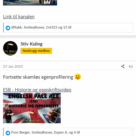
Link til kanalen
R
Øltakk
,
SmileyBones
,
G4325
og 15 til
e
a
k
Stiv Kuling
s
Norbrygg-medlem
j
o
n
e
27 Jan 2025
#2
r
:
Fortsette skamløs egenprofilering
ESB - Historie og oppskriftsvideo
R
Finn Berger
,
SmileyBones
,
Espen A.
og 4 til