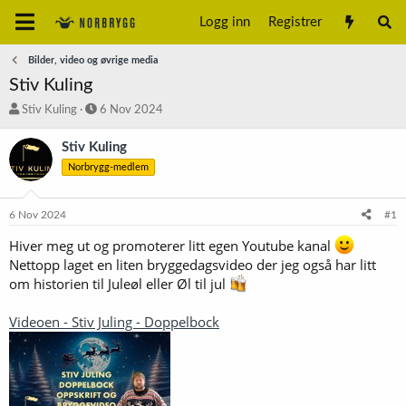
Logg inn
Registrer
Bilder, video og øvrige media
Stiv Kuling
T
S
Stiv Kuling
6 Nov 2024
r
t
å
a
Stiv Kuling
d
r
Norbrygg-medlem
s
t
t
d
a
a
6 Nov 2024
#1
r
t
t
o
Hiver meg ut og promoterer litt egen Youtube kanal
e
Nettopp laget en liten bryggedagsvideo der jeg også har litt
r
om historien til Juleøl eller Øl til jul
Videoen - Stiv Juling - Doppelbock