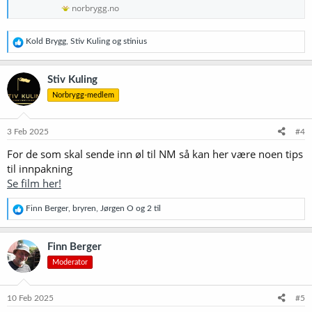
norbrygg.no
R
Kold Brygg
,
Stiv Kuling
og
stinius
e
a
k
Stiv Kuling
s
Norbrygg-medlem
j
o
n
e
3 Feb 2025
#4
r
For de som skal sende inn øl til NM så kan her være noen tips
:
til innpakning
Se film her!
R
Finn Berger
,
bryren
,
Jørgen O
og 2 til
e
a
k
Finn Berger
s
Moderator
j
o
n
e
10 Feb 2025
#5
r