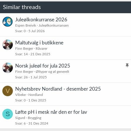
o
Similar threads
n
e
r
Juleølkonkurranse 2026
:
Espen Breivik
Juleølkonkurransen
Svar
0
5 Jul 2026
Maltutvalg i butikkene
Finn Berger
Råvarer
Svar
14
21 Des 2025
Norsk juleøl for jula 2025
l
Finn Berger
Øltyper og øl generelt
Svar
26
1 Jul 2025
i
s
Nyhetsbrev Nordland - desember 2025
V
t
Vibeke
Nordland
r
Svar
0
1 Des 2025
e
t
Løfte pH i mesk når den er for lav
S
Sigurd
Brygging
Svar
6
31 Des 2024