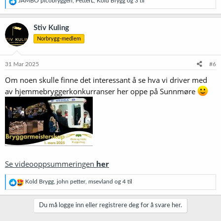
JAMBO picobryggeri
,
PetterL
,
Kold Brygg
og 3 til
e
a
k
Stiv Kuling
s
Norbrygg-medlem
j
o
n
e
31 Mar 2025
#6
r
Om noen skulle finne det interessant å se hva vi driver med
:
av hjemmebryggerkonkurranser her oppe på Sunnmøre
Se videooppsummeringen
her
R
Kold Brygg
,
john petter
,
msevland
og 4 til
e
a
k
Du må logge inn eller registrere deg for å svare her.
s
j