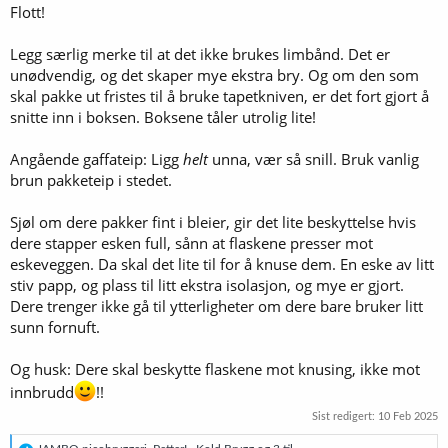
Flott!
:
Legg særlig merke til at det ikke brukes limbånd. Det er
unødvendig, og det skaper mye ekstra bry. Og om den som
skal pakke ut fristes til å bruke tapetkniven, er det fort gjort å
snitte inn i boksen. Boksene tåler utrolig lite!
Angående gaffateip: Ligg
helt
unna, vær så snill. Bruk vanlig
brun pakketeip i stedet.
Sjøl om dere pakker fint i bleier, gir det lite beskyttelse hvis
dere stapper esken full, sånn at flaskene presser mot
eskeveggen. Da skal det lite til for å knuse dem. En eske av litt
stiv papp, og plass til litt ekstra isolasjon, og mye er gjort.
Dere trenger ikke gå til ytterligheter om dere bare bruker litt
sunn fornuft.
Og husk: Dere skal beskytte flaskene mot knusing, ikke mot
innbrudd
!!
Sist redigert:
10 Feb 2025
R