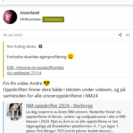
e
a
k
msevland
s
NMKomiteen
Sentralstyre
j
o
n
e
28 Jan 2025
#3
r
:
Stiv Kuling skrev:
Fortsette skamløs egenprofilering
ESB - Historie og oppskriftsvideo
Vis vedlegget 71114
Fin-fin video Andre
Oppskriften finner dere både i teksten under videoen, og på
samlesiden for alle vinneroppskriftene i NM24
NM-oppskrifter 2024 - Norbrygg
La deg inspirere av årets NM-vinnere. Nedenfor finner du
oppskriftene til første-, andre- og tredjeplassene i alle ni NM-
klasser i 2024. Nytt av året er at alle oppskriftene er lett
tilgjengelige på Brewfather-plattformen. A. 1 Lys lager 1.
plass: Finn Berger: P25 (norsk pilsner butikk-klasse)...