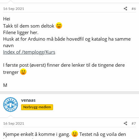
16 Sep 2021
#6
Hei
Takk til dem som deltok
Filene ligger her.
Husk at for Arduino må både hovedfil og katalog ha samme
navn
Index of /templogg/Kurs
I første post (øverst) finner dere lenker til de tingene dere
trenger
M
venaas
Norbrygg-medlem
16 Sep 2021
#7
Kjempe enkelt å komme i gang.
Testet nå og voila den