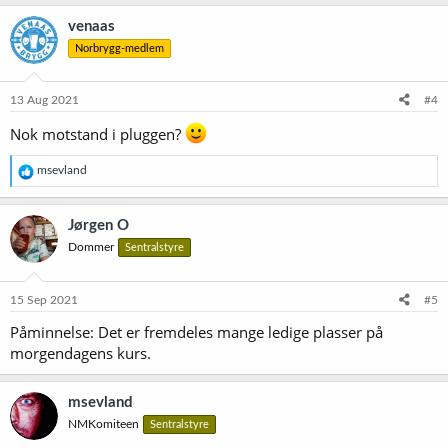
venaas
Norbrygg-medlem
13 Aug 2021
#4
Nok motstand i pluggen?
R
msevland
e
a
k
Jørgen O
s
Dommer
Sentralstyre
j
o
n
e
15 Sep 2021
#5
r
Påminnelse: Det er fremdeles mange ledige plasser på
:
morgendagens kurs.
msevland
NMKomiteen
Sentralstyre