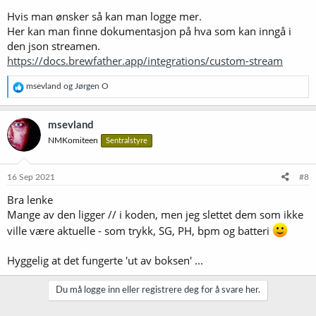
Hvis man ønsker så kan man logge mer.
Her kan man finne dokumentasjon på hva som kan inngå i
den json streamen.
https://docs.brewfather.app/integrations/custom-stream
R
msevland
og
Jørgen O
e
a
k
msevland
s
NMKomiteen
Sentralstyre
j
o
n
e
16 Sep 2021
#8
r
Bra lenke
:
Mange av den ligger // i koden, men jeg slettet dem som ikke
ville være aktuelle - som trykk, SG, PH, bpm og batteri
Hyggelig at det fungerte 'ut av boksen' ...
Du må logge inn eller registrere deg for å svare her.