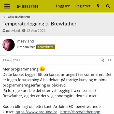
Logg inn
Registrer
Oslo og Akershus
Temperaturlogging til Brewfather
T
S
msevland
12 Aug 2021
r
t
å
a
msevland
d
r
NMKomiteen
Sentralstyre
s
t
t
d
a
a
12 Aug 2021
#1
r
t
t
o
Mer programmering
e
Dette kurset bygger litt på kurset arrangert før sommeren. Det
r
er ingen forutsetning å ha deltatt på forrige kurs, og minimal
programmeringserfaring er påkrevd.
På forrige kurs ble det etterlyst logging fra en sensor til
Brewfather, og det er det vi gjennomgår i dette kurset.
Koden blir lagt ut i etterkant. Arduino EDI benyttes under
kurset.
https://www.arduino.cc
-
https://brewfather.app