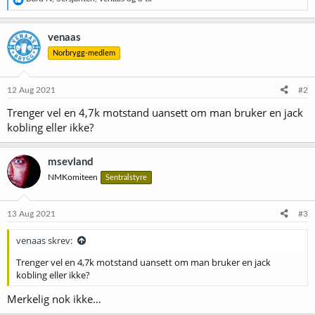
e
a
k
venaas
s
Norbrygg-medlem
j
o
n
e
12 Aug 2021
#2
r
Trenger vel en 4,7k motstand uansett om man bruker en jack
:
kobling eller ikke?
msevland
NMKomiteen
Sentralstyre
13 Aug 2021
#3
venaas skrev:
Trenger vel en 4,7k motstand uansett om man bruker en jack
kobling eller ikke?
Merkelig nok ikke…