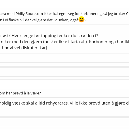
Gjæra med Philly Sour, som ikke skal egne seg for karbonering, så jeg bruker 
i ei flaske, vil der vel gjøre det i dunken, også
?
løst? Hvor lenge før tapping tenker du strø den i?
 tekniker med den gjæra (husker ikke i farta all). Karboneringa ha
har vi vel diskutert før)
m har prøvd å la være?
oldig væske skal alltid rehydreres, ville ikke prøvd uten å gjøre d