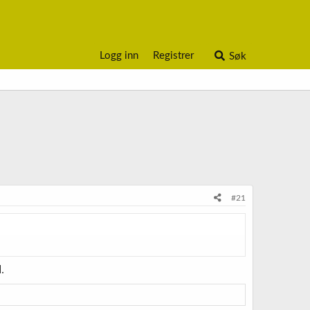
Logg inn
Registrer
Søk
#21
.