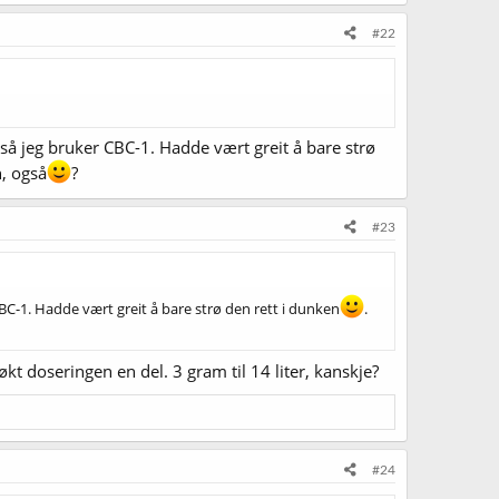
#22
 så jeg bruker CBC-1. Hadde vært greit å bare strø
n, også
?
#23
CBC-1. Hadde vært greit å bare strø den rett i dunken
.
 økt doseringen en del. 3 gram til 14 liter, kanskje?
#24