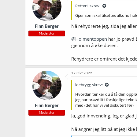
PetterL skrev:
Gjær som skal tilsettes alkoholhold
Nå rehydrerte jeg, sida jeg all
Finn Berger
Moderator
@Holmentoppen
har jo prøvd å
gjennom å øke dosen.
Rehydrere er omtrent det kjedel
17 Okt 2022
loebrygg skrev:
Hvordan tenker du å få den oppløs
Jeg har prøvd litt forskjellige te
med (det har vi vel diskutert før)
Finn Berger
Moderator
Ja, god innvending. Jeg er glad j
Nå angrer jeg litt på at jeg ik