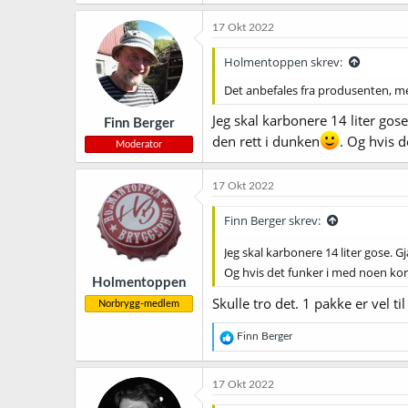
a
k
17 Okt 2022
s
j
Holmentoppen skrev:
o
n
Det anbefales fra produsenten, me
e
r
Jeg skal karbonere 14 liter gos
Finn Berger
:
den rett i dunken
. Og hvis d
Moderator
17 Okt 2022
Finn Berger skrev:
Jeg skal karbonere 14 liter gose. 
Og hvis det funker i med noen korn 
Holmentoppen
Skulle tro det. 1 pakke er vel ti
Norbrygg-medlem
R
Finn Berger
e
a
k
17 Okt 2022
s
j