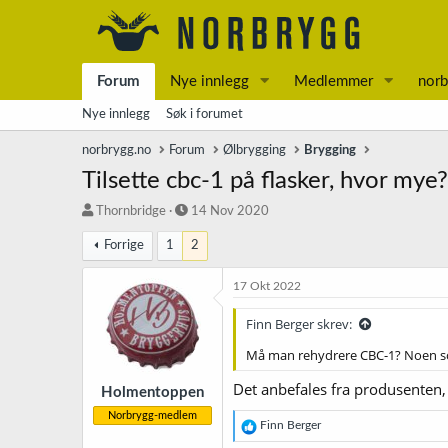
Forum
Nye innlegg
Medlemmer
norb
Nye innlegg
Søk i forumet
norbrygg.no
Forum
Ølbrygging
Brygging
Tilsette cbc-1 på flasker, hvor mye?
T
S
Thornbridge
14 Nov 2020
r
t
Forrige
1
2
å
a
d
r
s
t
17 Okt 2022
t
d
a
a
Finn Berger skrev:
r
t
Må man rehydrere CBC-1? Noen so
t
o
e
Det anbefales fra produsenten, 
r
Holmentoppen
Norbrygg-medlem
R
Finn Berger
e