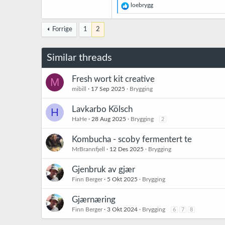
R
loebrygg
e
a
k
Forrige
1
2
s
j
o
Similar threads
n
e
r
Fresh wort kit creative
M
:
mibill
17 Sep 2025
Brygging
Lavkarbo Kölsch
H
HaHe
28 Aug 2025
Brygging
2
Kombucha - scoby fermentert te
MrBrannfjell
12 Des 2025
Brygging
Gjenbruk av gjær
Finn Berger
5 Okt 2025
Brygging
Gjærnæring
Finn Berger
3 Okt 2024
Brygging
6
7
8