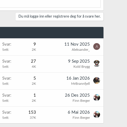
Du må logge inn eller registrere deg for å svare her.
Svar
9
11 Nov 2025
A
Sett
2K
Aleksander_
Svar
27
9 Sep 2025
Sett
4K
Kold Brygg
Svar
5
16 Jan 2026
Sett
2K
MrBrannfjell
K
Svar
1
26 Des 2025
Sett
2K
Finn Berger
K
Svar
153
6 Mai 2026
Sett
37K
Finn Berger