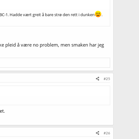
CBC-1. Hadde vært greit å bare strø den rett i dunken
.
r ikke pleid å være no problem, men smaken har jeg
#25
et.
#26