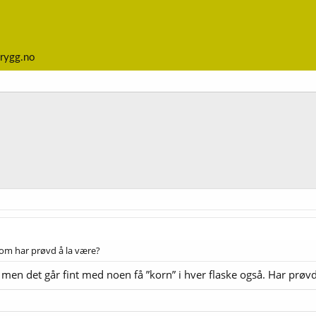
rygg.no
m har prøvd å la være?
men det går fint med noen få ”korn” i hver flaske også. Har prøvd