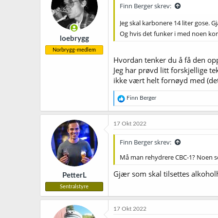
Finn Berger skrev:
o
n
Jeg skal karbonere 14 liter gose. 
e
r
Og hvis det funker i med noen korn 
loebrygg
:
Norbrygg-medlem
Hvordan tenker du å få den opp
Jeg har prøvd litt forskjellige
ikke vært helt fornøyd med (det 
R
Finn Berger
e
a
k
17 Okt 2022
s
j
Finn Berger skrev:
o
n
Må man rehydrere CBC-1? Noen so
e
r
Gjær som skal tilsettes alkoholh
PetterL
:
Sentralstyre
17 Okt 2022