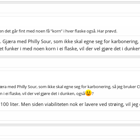
n det går fint med noen få ”korn” i hver flaske også. Har prøvd.
e. Gjæra med Philly Sour, som ikke skal egne seg for karbonering,
et funker i med noen korn i ei flaske, vil der vel gjøre det i dunke
Gjæra med Philly Sour, som ikke skal egne seg for karbonering, så jeg bruker 
i ei flaske, vil der vel gjøre det i dunken, også
?
l 100 liter. Men siden viabiliteten nok er lavere ved strøing, vil jeg