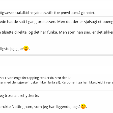
ig væske skal alltid rehydreres, ville ikke prøvd uten å gjøre det.
erede hadde satt i gang prosessen. Men det der er sjølsagt et poeng
 tilsette direkte, og det har funka. Men som han sier, er det sikke
igste jeg gjør
.
t? Hvor lenge før tapping tenker du strø den i?
kniker med den gjæra (husker ikke i farta all). Karboneringa har ikke pleid å 
eg tross alt rehydrerte.
ke brukte Nottingham, som jeg har liggende, også
.