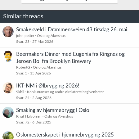
s
j
o
Similar threads
n
e
r
Smakekveld i Drammensveien 43 tirsdag 26. mai.
:
john petter
Oslo og Akershus
Svar
23
27 Mai 2026
Beermakers Dinner med Eugenia fra Ringnes og
Jeroen Bol fra Brooklyn Brewery
RobertG
Oslo og Akershus
Svar
5
15 Apr 2026
IKT-NM i Ølbrygging 2026!
9khil
Konkurranser og andre ølrelaterte begivenheter
Svar
24
2 Aug 2026
Smaking av hjemmebrygg i Oslo
Knut Halvorsen
Oslo og Akershus
Svar
72
6 Des 2025
Oslomesterskapet i hjemmebrygging 2025