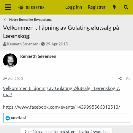
Logg inn
Registrer
Nedre Romerike Bryggerlaug
Velkommen til åpning av Gulating ølutsalg på
Lørenskog!
T
S
Kenneth Sørensen
29 Apr 2015
r
t
å
a
Kenneth Sørensen
d
r
s
t
t
d
a
a
29 Apr 2015
#1
r
t
t
o
Velkommen til åpning av Gulating Ølutsalg i Lørenskog 7.
e
mai!
r
https://www.facebook.com/events/1439995566312513/
R
msevland
e
a
k
Du må logge inn eller registrere deg for å svare her.