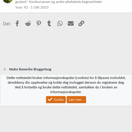
gustavf
Konkurranser og andre ølrelaterte begivenheter
Svar
92
1 Okt 2025
Facebook
Reddit
Pinterest
Tumblr
WhatsApp
E-post
Link
Del:
Nedre Romerike Bryggerlaug
Dette nettstedet bruker informasjonskapsler (cookies) for å tilpasse innholdet,
Norbrygg-default
skreddersy din opplevelse og holde deg innlogget dersom du registrerer deg.
Ved å fortsette og bruke dette nettstedet, samtykker du i bruken av
Kontakt oss
Vilkår og regler
Personvernregler
Hjelp
Hjem
R
informasjonskapsler.
S
S
Godta
Lær mer...
®
Community platform by XenForo
© 2010-2023 XenForo Ltd.