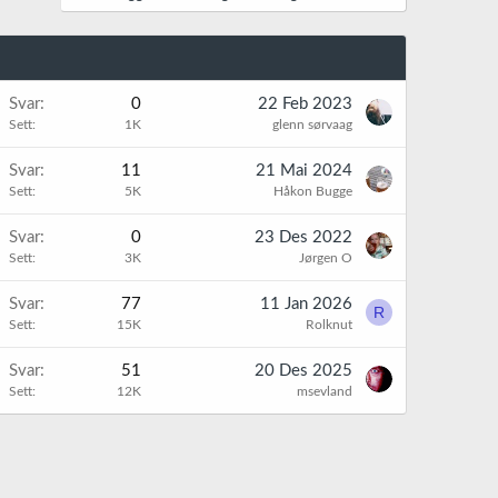
Svar
0
22 Feb 2023
Sett
1K
glenn sørvaag
Svar
11
21 Mai 2024
Sett
5K
Håkon Bugge
Svar
0
23 Des 2022
Sett
3K
Jørgen O
K
Svar
77
11 Jan 2026
R
Sett
15K
Rolknut
K
Svar
51
20 Des 2025
Sett
12K
msevland