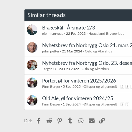
Similar threads
Brageskål - Årsmøte 2/3
glenn sørvaag
22 Feb 2023
Haugaland Bryggerlaug
Nyhetsbrev fra Norbrygg Oslo 21. mars 
john petter
21 Mar 2024
Oslo og Akershus
Nyhetsbrev fra Norbrygg Oslo, 23. des
Jørgen O
23 Des 2022
Oslo og Akershus
Porter, øl for vinteren 2025/2026
Finn Berger
5 Sep 2025
Øltyper og øl generelt
2
3
Old Ale, øl for vinteren 2024/25
Finn Berger
1 Sep 2024
Øltyper og øl generelt
2
3
Facebook
Reddit
Pinterest
Tumblr
WhatsApp
E-post
Link
Del: