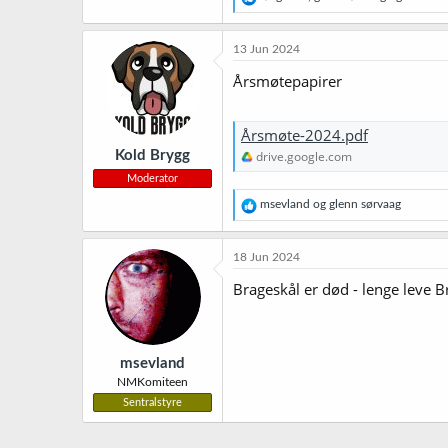
e
a
k
13 Jun 2024
s
j
Årsmøtepapirer
o
n
e
Årsmøte-2024.pdf
r
Kold Brygg
drive.google.com
:
Moderator
R
msevland
og
glenn sørvaag
e
a
k
18 Jun 2024
s
j
Brageskål er død - lenge leve B
o
n
e
r
msevland
:
NMKomiteen
Sentralstyre