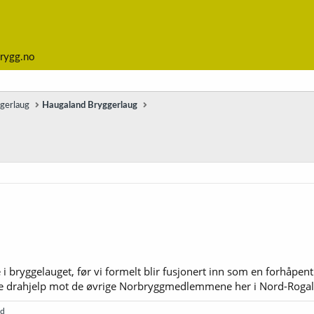
rygg.no
ggerlaug
Haugaland Bryggerlaug
te i bryggelauget, før vi formelt blir fusjonert inn som en forhåpe
edre drahjelp mot de øvrige Norbryggmedlemmene her i Nord-Roga
nd