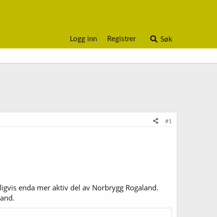
Logg inn
Registrer
Søk
#1
ntligvis enda mer aktiv del av Norbrygg Rogaland.
land.