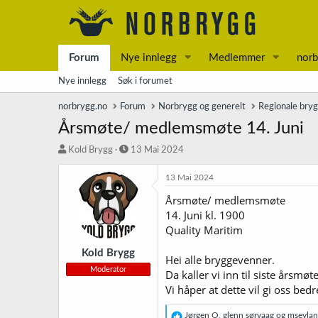
Forum
Nye innlegg
Medlemmer
norb
Nye innlegg
Søk i forumet
norbrygg.no
Forum
Norbrygg og generelt
Regionale bry
Årsmøte/ medlemsmøte 14. Juni
T
S
Kold Brygg
13 Mai 2024
r
t
å
a
13 Mai 2024
d
r
Årsmøte/ medlemsmøte
s
t
14. Juni kl. 1900
t
d
a
a
Quality Maritim
r
t
t
o
Kold Brygg
Hei alle bryggevenner.
e
Moderator
Da kaller vi inn til siste årsmø
r
Vi håper at dette vil gi oss b
R
Jørgen O
,
glenn sørvaag
og
msevla