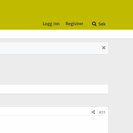
Logg inn
Registrer
Søk
#21