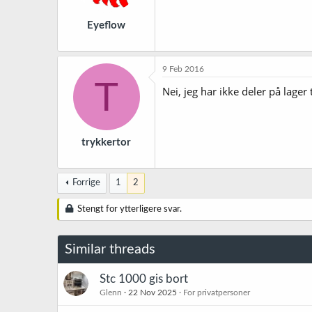
Eyeflow
9 Feb 2016
T
Nei, jeg har ikke deler på lager 
trykkertor
Forrige
1
2
Stengt for ytterligere svar.
Similar threads
Stc 1000 gis bort
Glenn
22 Nov 2025
For privatpersoner