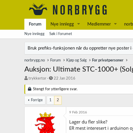
Forum
Nye innlegg
Medlemmer
norb
Nye innlegg
Søk i forumet
Bruk prefiks-funksjonen når du oppretter nye poster i
norbrygg.no
Forum
Kjøp og Salg
For privatpersoner
Auksjon: Ultimate STC-1000+ (Solg
T
S
trykkertor
22 Jan 2016
r
t
å
a
Stengt for ytterligere svar.
d
r
s
t
Forrige
1
2
t
d
a
a
9 Feb 2016
r
t
Lager du fler slike?
t
o
e
ER mest interesert i arduinon o
r