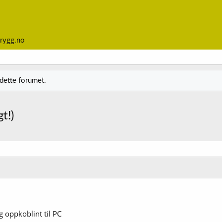
rygg.no
 dette forumet.
t!)
g oppkoblint til PC