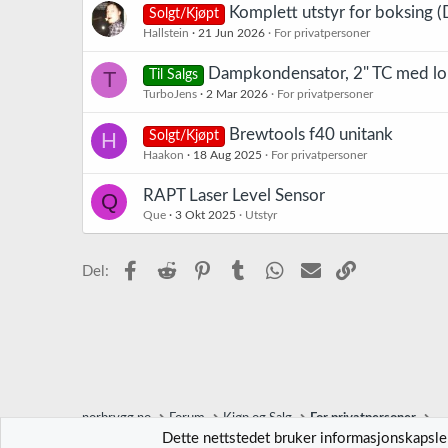
Komplett utstyr for boksing 
Solgt/Kjøpt
Hallstein
21 Jun 2026
For privatpersoner
Dampkondensator, 2" TC med lokk
T
Til Salgs
TurboJens
2 Mar 2026
For privatpersoner
Brewtools f40 unitank
H
Solgt/Kjøpt
Haakon
18 Aug 2025
For privatpersoner
RAPT Laser Level Sensor
Q
Que
3 Okt 2025
Utstyr
Facebook
Reddit
Pinterest
Tumblr
WhatsApp
E-post
Link
Del:
norbrygg.no
Forum
Kjøp og Salg
For privatpersoner
Dette nettstedet bruker informasjonskapsler