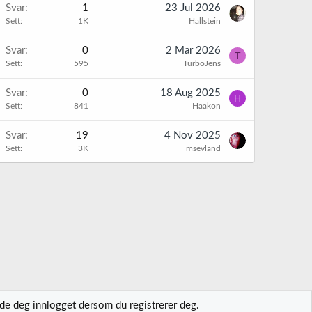
Svar
1
23 Jul 2026
Sett
1K
Hallstein
Svar
0
2 Mar 2026
T
Sett
595
TurboJens
Svar
0
18 Aug 2025
H
Sett
841
Haakon
Svar
19
4 Nov 2025
Sett
3K
msevland
lde deg innlogget dersom du registrerer deg.