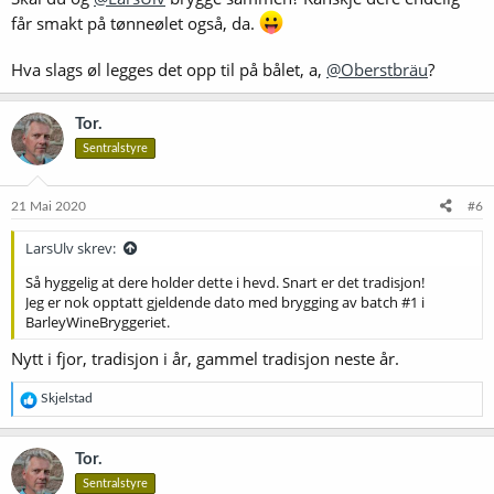
får smakt på tønneølet også, da.
Hva slags øl legges det opp til på bålet, a,
@Oberstbräu
?
Tor.
Sentralstyre
21 Mai 2020
#6
LarsUlv skrev:
Så hyggelig at dere holder dette i hevd. Snart er det tradisjon!
Jeg er nok opptatt gjeldende dato med brygging av batch #1 i
BarleyWineBryggeriet.
Nytt i fjor, tradisjon i år, gammel tradisjon neste år.
R
Skjelstad
e
a
k
Tor.
s
Sentralstyre
j