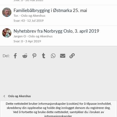
Familiebålbrygging i Østmarka 25. mai
Tor.
Oslo og Akershus
Svar
43
12 Jul 2019
Nyhetsbrev fra Norbrygg Oslo, 3. april 2019
Jørgen O
Oslo og Akershus
Svar
0
3 Apr 2019
Facebook
Reddit
Pinterest
Tumblr
WhatsApp
E-post
Link
Del:
Oslo og Akershus
Dette nettstedet bruker informasjonskapsler (cookies) for å tilpasse innholdet,
Norbrygg-default
skreddersy din opplevelse og holde deg innlogget dersom du registrerer deg.
Ved å fortsette og bruke dette nettstedet, samtykker du i bruken av
Kontakt oss
Vilkår og regler
Personvernregler
Hjelp
Hjem
R
informasjonskapsler.