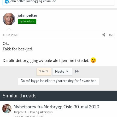
R
john petter
,
loebrygg
og
erikraude
e
a
k
john petter
s
Fylkesstyre
j
o
n
e
4 Jun 2020
#20
r
Ok.
:
Takk for beskjed.
Da blir det brygging av pale ale hjemme i stedet.
Siste
1 av 2
Neste
Du må logge inn eller registrere deg for å svare her.
Similar threads
Nyhetsbrev fra Norbrygg Oslo 30. mai 2020
Jørgen O
Oslo og Akershus
Svar
0
30 Mai 2020