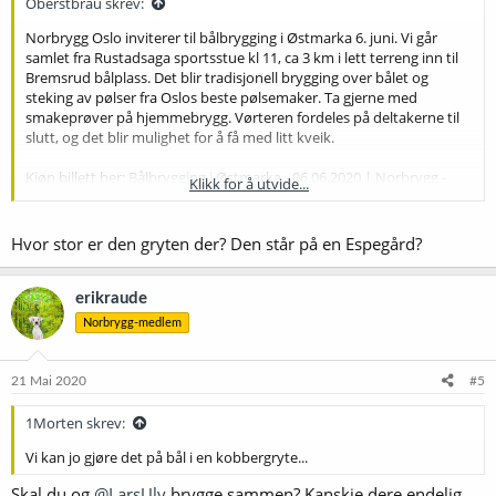
Oberstbräu skrev:
Norbrygg Oslo inviterer til bålbrygging i Østmarka 6. juni. Vi går
samlet fra Rustadsaga sportsstue kl 11, ca 3 km i lett terreng inn til
Bremsrud bålplass. Det blir tradisjonell brygging over bålet og
steking av pølser fra Oslos beste pølsemaker. Ta gjerne med
smakeprøver på hjemmebrygg. Vørteren fordeles på deltakerne til
slutt, og det blir mulighet for å få med litt kveik.
Kjøp billett her:
Bålbrygging i Østmarka - 06.06.2020 | Norbrygg -
Klikk for å utvide...
norsk hjemmebryggerforening
Hvor stor er den gryten der? Den står på en Espegård?
erikraude
Norbrygg-medlem
21 Mai 2020
#5
1Morten skrev:
Vi kan jo gjøre det på bål i en kobbergryte...
Skal du og
@LarsUlv
brygge sammen? Kanskje dere endelig