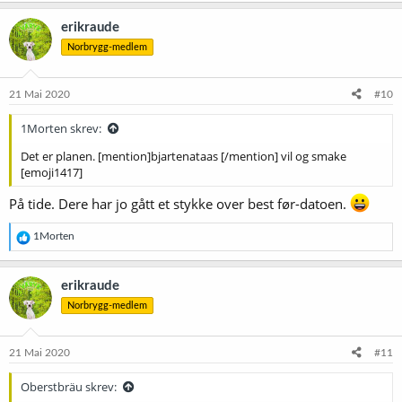
a
k
erikraude
s
Norbrygg-medlem
j
o
n
e
21 Mai 2020
#10
r
:
1Morten skrev:
Det er planen. [mention]bjartenataas [/mention] vil og smake
[emoji1417]
På tide. Dere har jo gått et stykke over best før-datoen.
R
1Morten
e
a
k
erikraude
s
Norbrygg-medlem
j
o
n
e
21 Mai 2020
#11
r
:
Oberstbräu skrev: