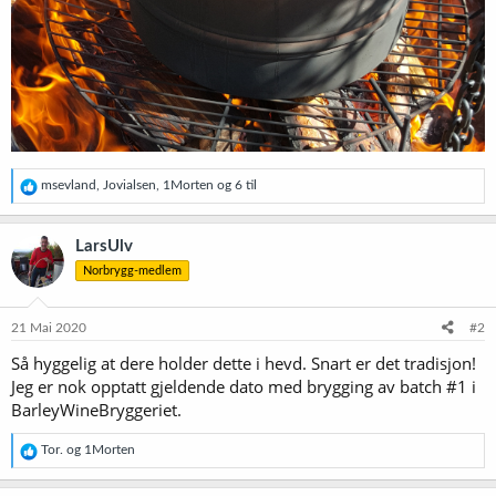
R
msevland
,
Jovialsen
,
1Morten
og 6 til
e
a
k
LarsUlv
s
Norbrygg-medlem
j
o
n
e
21 Mai 2020
#2
r
Så hyggelig at dere holder dette i hevd. Snart er det tradisjon!
:
Jeg er nok opptatt gjeldende dato med brygging av batch #1 i
BarleyWineBryggeriet.
R
Tor.
og
1Morten
e
a