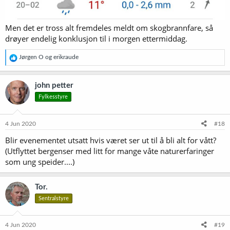
Men det er tross alt fremdeles meldt om skogbrannfare, så
drøyer endelig konklusjon til i morgen ettermiddag.
R
Jørgen O
og
erikraude
e
a
k
john petter
s
Fylkesstyre
j
o
n
e
4 Jun 2020
#18
r
Blir evenementet utsatt hvis været ser ut til å bli alt for vått?
:
(Utflyttet bergenser med litt for mange våte naturerfaringer
som ung speider....)
Tor.
Sentralstyre
4 Jun 2020
#19