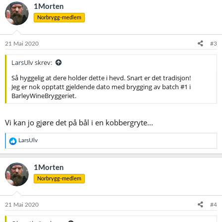
k
1Morten
s
Norbrygg-medlem
j
o
n
e
21 Mai 2020
#3
r
:
LarsUlv skrev:
Så hyggelig at dere holder dette i hevd. Snart er det tradisjon!
Jeg er nok opptatt gjeldende dato med brygging av batch #1 i
BarleyWineBryggeriet.
Vi kan jo gjøre det på bål i en kobbergryte...
R
LarsUlv
e
a
k
1Morten
s
Norbrygg-medlem
j
o
n
e
21 Mai 2020
#4
r
: