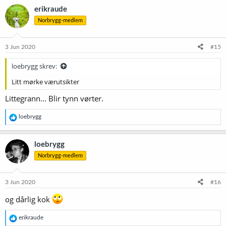
erikraude
Norbrygg-medlem
3 Jun 2020
#15
loebrygg skrev:
Litt mørke værutsikter
Littegrann... Blir tynn vørter.
R
loebrygg
e
a
k
loebrygg
s
Norbrygg-medlem
j
o
n
e
3 Jun 2020
#16
r
:
og dårlig kok
R
erikraude
e