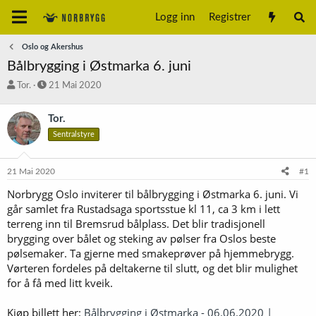
Logg inn
Registrer
Oslo og Akershus
Bålbrygging i Østmarka 6. juni
T
S
Tor.
21 Mai 2020
r
t
å
a
Tor.
d
r
Sentralstyre
s
t
t
d
a
a
21 Mai 2020
#1
r
t
t
o
Norbrygg Oslo inviterer til bålbrygging i Østmarka 6. juni. Vi
e
går samlet fra Rustadsaga sportsstue kl 11, ca 3 km i lett
r
terreng inn til Bremsrud bålplass. Det blir tradisjonell
brygging over bålet og steking av pølser fra Oslos beste
pølsemaker. Ta gjerne med smakeprøver på hjemmebrygg.
Vørteren fordeles på deltakerne til slutt, og det blir mulighet
for å få med litt kveik.
Kjøp billett her:
Bålbrygging i Østmarka - 06.06.2020 |