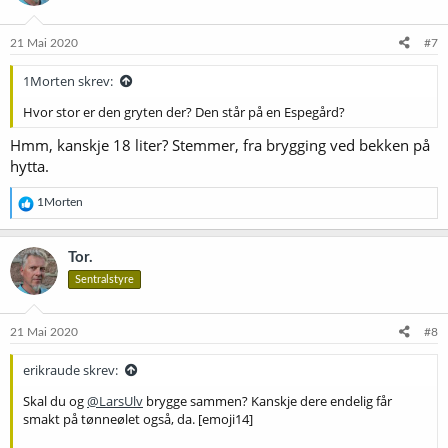
o
n
e
21 Mai 2020
#7
r
:
1Morten skrev:
Hvor stor er den gryten der? Den står på en Espegård?
Hmm, kanskje 18 liter? Stemmer, fra brygging ved bekken på
hytta.
R
1Morten
e
a
k
Tor.
s
Sentralstyre
j
o
n
e
21 Mai 2020
#8
r
:
erikraude skrev:
Skal du og
@LarsUlv
brygge sammen? Kanskje dere endelig får
smakt på tønneølet også, da. [emoji14]