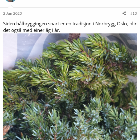
o
n
e
2 Jun 2020
#13
r
Siden bålbryggingen snart er en tradisjon i Norbrygg Oslo, blir
:
det også med einerlåg i år.