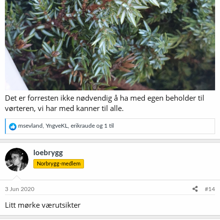
Det er forresten ikke nødvendig å ha med egen beholder til
vørteren, vi har med kanner til alle.
R
msevland
,
YngveKL
,
erikraude
og 1 til
e
a
k
loebrygg
s
Norbrygg-medlem
j
o
n
e
3 Jun 2020
#14
r
Litt mørke værutsikter
: