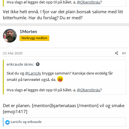
Hva slags øl legges det opp til på bålet, a,
@Oberstbräu
?
Vet ikke helt ennå. I fjor var det plain bonsak salome med litt
bitterhumle. Har du forslag? Du er med?
1Morten
Norbrygg-medlem
21 Mai 2020
#9
erikraude skrev:
Skal du og
@LarsUlv
brygge sammen? Kanskje dere endelig får
smakt på tønneølet også, da.
Hva slags øl legges det opp til på bålet, a,
@Oberstbräu
?
Det er planen. [mention]bjartenataas [/mention] vil og smake
[emoji1417]
R
LarsUlv
og
erikraude
e