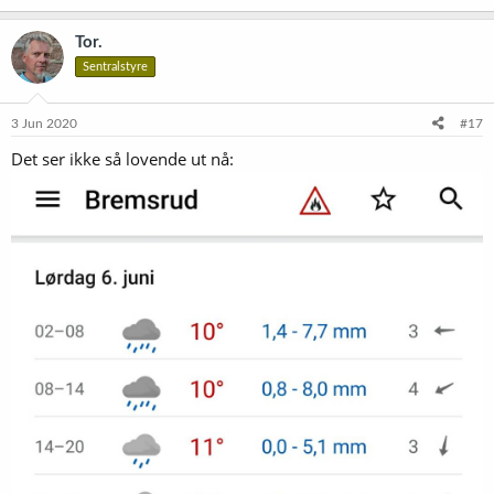
a
k
Tor.
s
Sentralstyre
j
o
n
e
3 Jun 2020
#17
r
Det ser ikke så lovende ut nå:
: