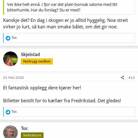
Vet ikke helt ennå. I fjor var det plain bonsak salome med litt
bitterhumle. Har du forslag? Du er med?
Kanskje det? En dag i skogen er jo alltid hyggelig. Noe streit
virker jo lurt, så kan man smake bålet, om det gir noe.
R
Tor.
e
a
k
Skjelstad
s
Norbrygg-medlem
j
o
n
e
21 Mai 2020
#12
r
Et fantastisk opplegg dere kjører her!
:
Billetter bestilt for to kællær fra Fredrikstad. Det gledes!
R
Tor.
e
a
k
Tor.
s
Sentralstyre
j