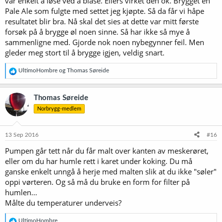
var enkelt å løse ved å blåse. Ellers virket den ok. Brygget en
Pale Ale som fulgte med settet jeg kjøpte. Så da får vi håpe
resultatet blir bra. Nå skal det sies at dette var mitt første
forsøk på å brygge øl noen sinne. Så har ikke så mye å
sammenligne med. Gjorde nok noen nybegynner feil. Men
gleder meg stort til å brygge igjen, veldig snart.
R
UltimoHombre
og
Thomas Søreide
e
a
k
Thomas Søreide
s
Norbrygg-medlem
j
o
n
e
13 Sep 2016
#16
r
Pumpen går tett når du får malt over kanten av meskerøret,
:
eller om du har humle rett i karet under koking. Du må
ganske enkelt unngå å herje med malten slik at du ikke "søler"
oppi vørteren. Og så må du bruke en form for filter på
humlen...
Målte du temperaturer underveis?
R
UltimoHombre