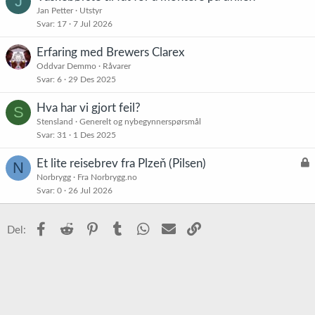
J
Jan Petter
Utstyr
Svar
17
7 Jul 2026
Erfaring med Brewers Clarex
Oddvar Demmo
Råvarer
Svar
6
29 Des 2025
Hva har vi gjort feil?
S
Stensland
Generelt og nybegynnerspørsmål
Svar
31
1 Des 2025
L
Et lite reisebrev fra Plzeň (Pilsen)
N
å
Norbrygg
Fra Norbrygg.no
Svar
0
26 Jul 2026
s
t
Facebook
Reddit
Pinterest
Tumblr
WhatsApp
E-post
Link
Del: