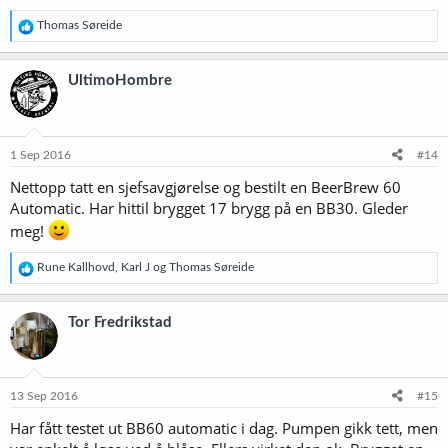
R
Thomas Søreide
e
a
k
UltimoHombre
s
j
o
n
e
1 Sep 2016
#14
r
Nettopp tatt en sjefsavgjørelse og bestilt en BeerBrew 60
:
Automatic. Har hittil brygget 17 brygg på en BB30. Gleder
meg!
R
Rune Kallhovd
,
Karl J
og
Thomas Søreide
e
a
k
Tor Fredrikstad
s
j
o
n
e
13 Sep 2016
#15
r
Har fått testet ut BB60 automatic i dag. Pumpen gikk tett, men
: