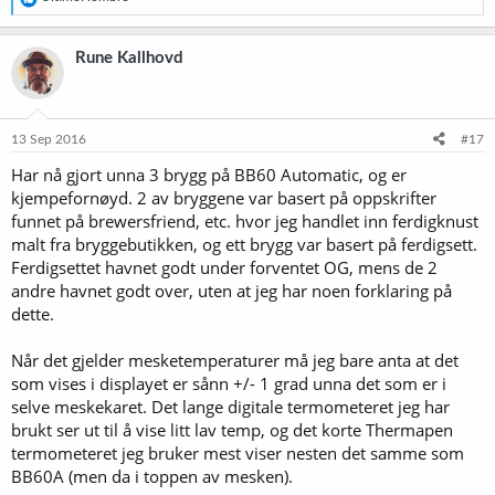
e
a
k
Rune Kallhovd
s
j
o
n
e
13 Sep 2016
#17
r
Har nå gjort unna 3 brygg på BB60 Automatic, og er
:
kjempefornøyd. 2 av bryggene var basert på oppskrifter
funnet på brewersfriend, etc. hvor jeg handlet inn ferdigknust
malt fra bryggebutikken, og ett brygg var basert på ferdigsett.
Ferdigsettet havnet godt under forventet OG, mens de 2
andre havnet godt over, uten at jeg har noen forklaring på
dette.
Når det gjelder mesketemperaturer må jeg bare anta at det
som vises i displayet er sånn +/- 1 grad unna det som er i
selve meskekaret. Det lange digitale termometeret jeg har
brukt ser ut til å vise litt lav temp, og det korte Thermapen
termometeret jeg bruker mest viser nesten det samme som
BB60A (men da i toppen av mesken).