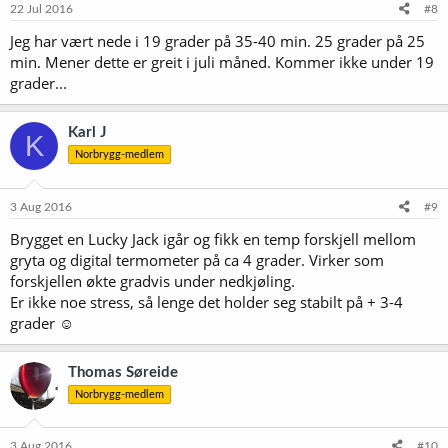
22 Jul 2016
#8
Jeg har vært nede i 19 grader på 35-40 min. 25 grader på 25
min. Mener dette er greit i juli måned. Kommer ikke under 19
grader...
Karl J
K
Norbrygg-medlem
3 Aug 2016
#9
Brygget en Lucky Jack igår og fikk en temp forskjell mellom
gryta og digital termometer på ca 4 grader. Virker som
forskjellen økte gradvis under nedkjøling.
Er ikke noe stress, så lenge det holder seg stabilt på + 3-4
grader ☺
Thomas Søreide
Norbrygg-medlem
3 Aug 2016
#10