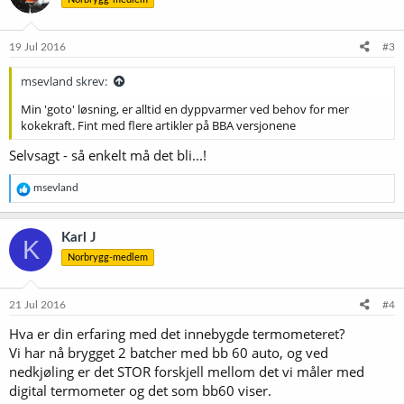
j
o
n
e
19 Jul 2016
#3
r
:
msevland skrev:
Min 'goto' løsning, er alltid en dyppvarmer ved behov for mer
kokekraft. Fint med flere artikler på BBA versjonene
Selvsagt - så enkelt må det bli...!
R
msevland
e
a
k
Karl J
K
s
Norbrygg-medlem
j
o
n
e
21 Jul 2016
#4
r
Hva er din erfaring med det innebygde termometeret?
:
Vi har nå brygget 2 batcher med bb 60 auto, og ved
nedkjøling er det STOR forskjell mellom det vi måler med
digital termometer og det som bb60 viser.