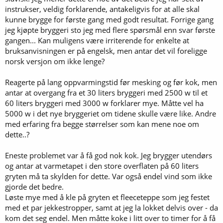
instrukser, veldig forklarende, antakeligvis for at alle skal
kunne brygge for første gang med godt resultat. Forrige gang
jeg kjøpte bryggeri sto jeg med flere spørsmål enn svar første
gangen... Kan muligens være irriterende for enkelte at
bruksanvisningen er på engelsk, men antar det vil foreligge
norsk versjon om ikke lenge?
Reagerte på lang oppvarmingstid før mesking og før kok, men
antar at overgang fra et 30 liters bryggeri med 2500 w til et
60 liters bryggeri med 3000 w forklarer mye. Måtte vel ha
5000 w i det nye bryggeriet om tidene skulle være like. Andre
med erfaring fra begge størrelser som kan mene noe om
dette..?
Eneste problemet var å få god nok kok. Jeg brygger utendørs
og antar at varmetapet i den store overflaten på 60 liters
gryten må ta skylden for dette. Var også endel vind som ikke
gjorde det bedre.
Løste mye med å kle på gryten et fleeceteppe som jeg festet
med et par jekkestropper, samt at jeg la lokket delvis over - da
kom det seg endel. Men måtte koke i litt over to timer for å få