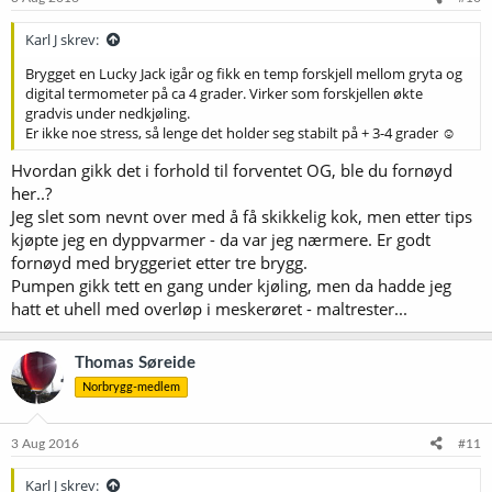
Karl J skrev:
Brygget en Lucky Jack igår og fikk en temp forskjell mellom gryta og
digital termometer på ca 4 grader. Virker som forskjellen økte
gradvis under nedkjøling.
Er ikke noe stress, så lenge det holder seg stabilt på + 3-4 grader ☺
Hvordan gikk det i forhold til forventet OG, ble du fornøyd
her..?
Jeg slet som nevnt over med å få skikkelig kok, men etter tips
kjøpte jeg en dyppvarmer - da var jeg nærmere. Er godt
fornøyd med bryggeriet etter tre brygg.
Pumpen gikk tett en gang under kjøling, men da hadde jeg
hatt et uhell med overløp i meskerøret - maltrester...
Thomas Søreide
Norbrygg-medlem
3 Aug 2016
#11
Karl J skrev: