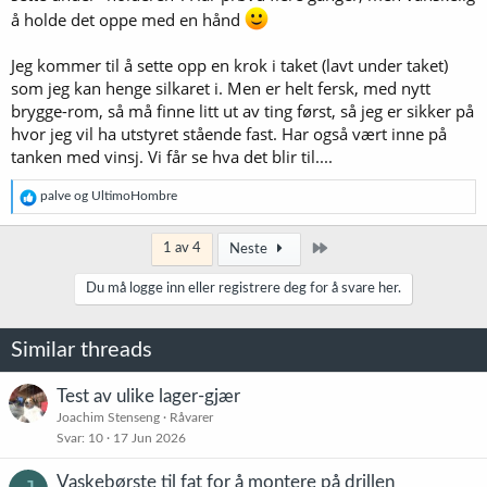
å holde det oppe med en hånd
Jeg kommer til å sette opp en krok i taket (lavt under taket)
som jeg kan henge silkaret i. Men er helt fersk, med nytt
brygge-rom, så må finne litt ut av ting først, så jeg er sikker på
hvor jeg vil ha utstyret stående fast. Har også vært inne på
tanken med vinsj. Vi får se hva det blir til....
R
palve
og
UltimoHombre
e
a
k
Siste
1 av 4
Neste
s
j
Du må logge inn eller registrere deg for å svare her.
o
n
e
Similar threads
r
:
Test av ulike lager-gjær
Joachim Stenseng
Råvarer
Svar
10
17 Jun 2026
Vaskebørste til fat for å montere på drillen