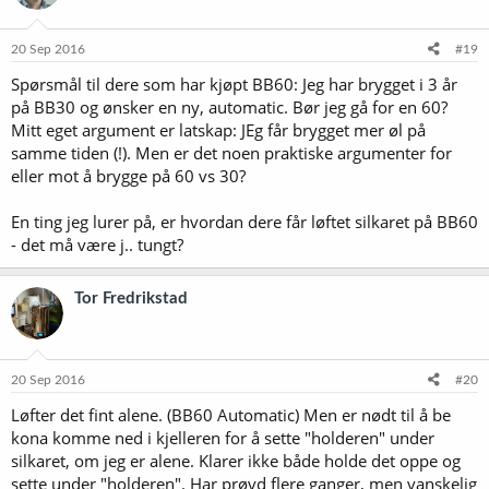
o
n
e
20 Sep 2016
#19
r
Spørsmål til dere som har kjøpt BB60: Jeg har brygget i 3 år
:
på BB30 og ønsker en ny, automatic. Bør jeg gå for en 60?
Mitt eget argument er latskap: JEg får brygget mer øl på
samme tiden (!). Men er det noen praktiske argumenter for
eller mot å brygge på 60 vs 30?
En ting jeg lurer på, er hvordan dere får løftet silkaret på BB60
- det må være j.. tungt?
Tor Fredrikstad
20 Sep 2016
#20
Løfter det fint alene. (BB60 Automatic) Men er nødt til å be
kona komme ned i kjelleren for å sette "holderen" under
silkaret, om jeg er alene. Klarer ikke både holde det oppe og
sette under "holderen". Har prøvd flere ganger, men vanskelig