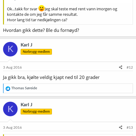
Ok...takk for svar
Jeg skal teste med rent vann imorgen og
kontakte de om jeg får samme resultat.
Hvor lang tid tar nedkjølingen ca?
Hvordan gikk dette? Ble du fornøyd?
Karl J
K
Norbrygg-medlem
3 Aug 2016
#12
Ja gikk bra, kjølte veldig kjapt ned til 20 grader
R
Thomas Søreide
e
a
k
Karl J
K
s
Norbrygg-medlem
j
o
n
e
3 Aug 2016
#13
r