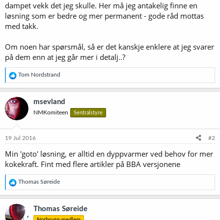
dampet vekk det jeg skulle. Her må jeg antakelig finne en
løsning som er bedre og mer permanent - gode råd mottas
med takk.
Om noen har spørsmål, så er det kanskje enklere at jeg svarer
på dem enn at jeg går mer i detalj..?
R
Tom Nordstrand
e
a
k
msevland
s
NMKomiteen
Sentralstyre
j
o
n
e
19 Jul 2016
#2
r
Min 'goto' løsning, er alltid en dyppvarmer ved behov for mer
:
kokekraft. Fint med flere artikler på BBA versjonene
R
Thomas Søreide
e
a
k
Thomas Søreide
s
Norbrygg-medlem