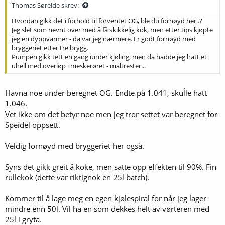
:
Thomas Søreide skrev:
Hvordan gikk det i forhold til forventet OG, ble du fornøyd her..?
Jeg slet som nevnt over med å få skikkelig kok, men etter tips kjøpte
jeg en dyppvarmer - da var jeg nærmere. Er godt fornøyd med
bryggeriet etter tre brygg.
Pumpen gikk tett en gang under kjøling, men da hadde jeg hatt et
uhell med overløp i meskerøret - maltrester...
Havna noe under beregnet OG. Endte på 1.041, skuĺle hatt
1.046.
Vet ikke om det betyr noe men jeg tror settet var beregnet for
Speidel oppsett.
Veldig fornøyd med bryggeriet her også.
Syns det gikk greit å koke, men satte opp effekten til 90%. Fin
rullekok (dette var riktignok en 25l batch).
Kommer til å lage meg en egen kjølespiral for når jeg lager
mindre enn 50l. Vil ha en som dekkes helt av vørteren med
25l i gryta.