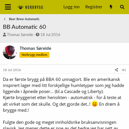
Logg inn
Registrer
Beer Brew Automatic
BB Automatic 60
T
S
Thomas Søreide
18 Jul 2016
r
t
å
a
Thomas Søreide
d
r
Norbrygg-medlem
s
t
t
d
a
a
18 Jul 2016
#1
r
t
t
o
Da er første brygg på BBA 60 unnagjort. Ble en amerikansk
e
inspirert lager med litt forskjellige humletyper som jeg hadde
r
liggende i åpnede poser... (bl.a Cascade og Liberty).
Kjørte bryggeriet etter hensikten - automatisk - for å teste at
alt virket som det skulle. Og det gjorde det..!
En drøm å
brygge med.!
Fulgte den gode og meget innholdsrike bruksanvisningen
slavisk. Jeg mener dette er noe av det bedre jeg har sett av