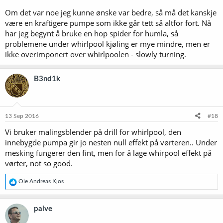
Om det var noe jeg kunne ønske var bedre, så må det kanskje
være en kraftigere pumpe som ikke går tett så altfor fort. Nå
har jeg begynt å bruke en hop spider for humla, så
problemene under whirlpool kjøling er mye mindre, men er
ikke overimponert over whirlpoolen - slowly turning.
B3nd1k
13 Sep 2016
#18
Vi bruker malingsblender på drill for whirlpool, den
innebygde pumpa gir jo nesten null effekt på vørteren.. Under
mesking fungerer den fint, men for å lage whirpool effekt på
vørter, not so good.
R
Ole Andreas Kjos
e
a
k
palve
s
j