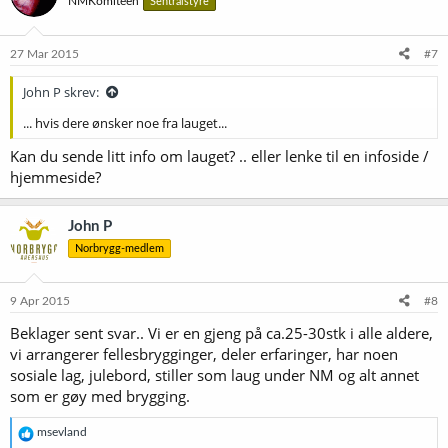
NMKomiteen
Sentralstyre
27 Mar 2015
#7
John P skrev:
... hvis dere ønsker noe fra lauget...
Kan du sende litt info om lauget? .. eller lenke til en infoside /
hjemmeside?
John P
Norbrygg-medlem
9 Apr 2015
#8
Beklager sent svar.. Vi er en gjeng på ca.25-30stk i alle aldere,
vi arrangerer fellesbrygginger, deler erfaringer, har noen
sosiale lag, julebord, stiller som laug under NM og alt annet
som er gøy med brygging.
R
msevland
e