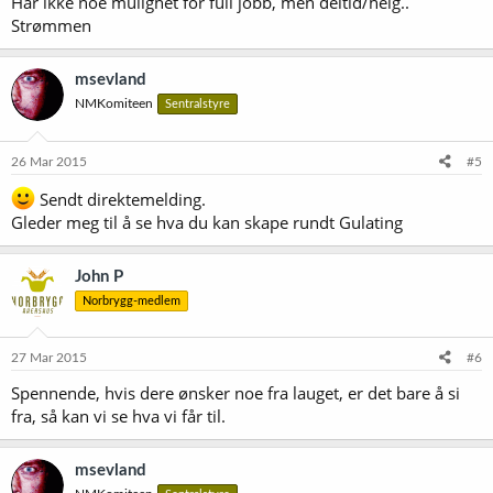
Har ikke noe mulighet for full jobb, men deltid/helg..
Strømmen
msevland
NMKomiteen
Sentralstyre
26 Mar 2015
#5
Sendt direktemelding.
Gleder meg til å se hva du kan skape rundt Gulating
John P
Norbrygg-medlem
27 Mar 2015
#6
Spennende, hvis dere ønsker noe fra lauget, er det bare å si
fra, så kan vi se hva vi får til.
msevland