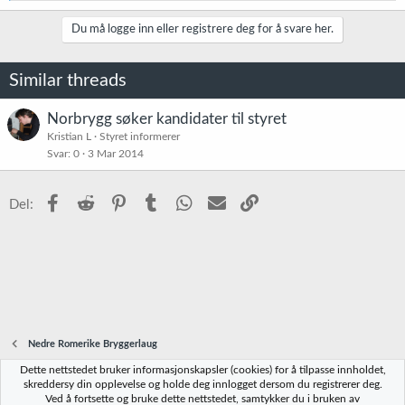
a
k
Du må logge inn eller registrere deg for å svare her.
s
j
o
Similar threads
n
e
r
Norbrygg søker kandidater til styret
:
Kristian L
Styret informerer
Svar
0
3 Mar 2014
Facebook
Reddit
Pinterest
Tumblr
WhatsApp
E-post
Link
Del:
Nedre Romerike Bryggerlaug
Dette nettstedet bruker informasjonskapsler (cookies) for å tilpasse innholdet,
Norbrygg-default
skreddersy din opplevelse og holde deg innlogget dersom du registrerer deg.
Ved å fortsette og bruke dette nettstedet, samtykker du i bruken av