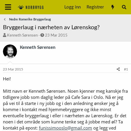
Logg inn
Registrer
Nedre Romerike Bryggerlaug
Bryggerlaug i nærheten av Lørenskog?
T
S
Kenneth Sørensen
23 Mar 2015
r
t
å
a
Kenneth Sørensen
d
r
s
t
t
d
a
a
23 Mar 2015
#1
r
t
t
o
Hei!
e
r
Mitt navn er Kenneth Sørensen. Noen kjenner meg kanskje fra
tidligere jobb som daglig leder på Cafe Sara i Oslo. Nå er jeg
på vei til å starte i ny jobb og i den anledning ønsker jeg å
komme i kontakt med hjemmebryggere og ikke minst
eventuelle bryggerlaug i eller i nærheten av Lørenskog. Er det
noen i det område som kunne tenke seg å jobbe med øl? Ta
kontakt på epost:
funissimooslo@gmail.com
og legg ved