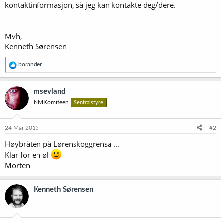
kontaktinformasjon, så jeg kan kontakte deg/dere.
Mvh,
Kenneth Sørensen
R
borander
e
a
k
msevland
s
NMKomiteen
Sentralstyre
j
o
n
e
24 Mar 2015
#2
r
Høybråten på Lørenskoggrensa ...
:
Klar for en øl
Morten
Kenneth Sørensen