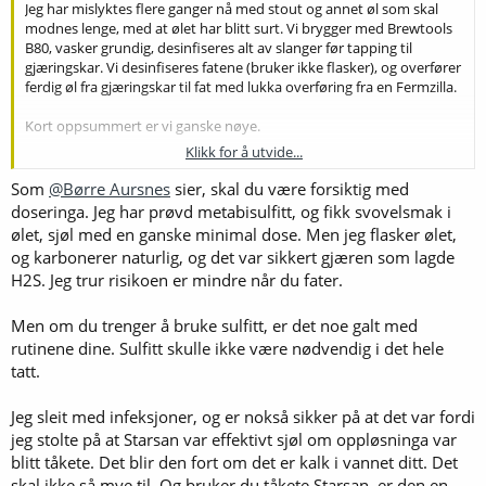
Jeg har mislyktes flere ganger nå med stout og annet øl som skal
modnes lenge, med at ølet har blitt surt. Vi brygger med Brewtools
B80, vasker grundig, desinfiseres alt av slanger før tapping til
gjæringskar. Vi desinfiseres fatene (bruker ikke flasker), og overfører
ferdig øl fra gjæringskar til fat med lukka overføring fra en Fermzilla.
Kort oppsummert er vi ganske nøye.
Klikk for å utvide...
Vi brygger mest IPA, og det blir alltid bra. Selv om det hører med til
historien at IPAene våre sjelden blir mer enn 3 mnd. gamle før
Som
@Børre Aursnes
sier, skal du være forsiktig med
fatene er tomme. Så eventuelle bakterier og ulumskheter rekker
doseringa. Jeg har prøvd metabisulfitt, og fikk svovelsmak i
sikkert ikke å sette usmak på så kort tid.
ølet, sjøl med en ganske minimal dose. Men jeg flasker ølet,
og karbonerer naturlig, og det var sikkert gjæren som lagde
Nå tenker jeg å brygge en St. Bernardus som skal modnes lenge, og
H2S. Jeg trur risikoen er mindre når du fater.
denne gangen har jeg ikke tenkt at ølet skal tømmes i dass. Jeg
vurderer derfor Campden-pulver for å bremse fremvekst av
eventuelle bakterier eller villgjær (om det kan forekomme i øl?).
Men om du trenger å bruke sulfitt, er det noe galt med
rutinene dine. Sulfitt skulle ikke være nødvendig i det hele
Er det noen som har erfaring med Campden i øl? Setter det sulfitt-
tatt.
smak på ølet?
Jeg sleit med infeksjoner, og er nokså sikker på at det var fordi
jeg stolte på at Starsan var effektivt sjøl om oppløsninga var
blitt tåkete. Det blir den fort om det er kalk i vannet ditt. Det
skal ikke så mye til. Og bruker du tåkete Starsan, er den en