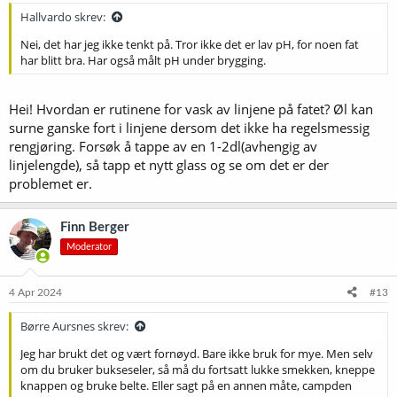
:
Hallvardo skrev:
Nei, det har jeg ikke tenkt på. Tror ikke det er lav pH, for noen fat
har blitt bra. Har også målt pH under brygging.
Hei! Hvordan er rutinene for vask av linjene på fatet? Øl kan
surne ganske fort i linjene dersom det ikke ha regelsmessig
rengjøring. Forsøk å tappe av en 1-2dl(avhengig av
linjelengde), så tapp et nytt glass og se om det er der
problemet er.
Finn Berger
Moderator
4 Apr 2024
#13
Børre Aursnes skrev:
Jeg har brukt det og vært fornøyd. Bare ikke bruk for mye. Men selv
om du bruker bukseseler, så må du fortsatt lukke smekken, kneppe
knappen og bruke belte. Eller sagt på en annen måte, campden