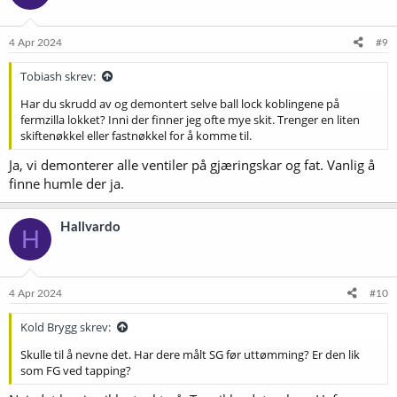
4 Apr 2024
#9
Tobiash skrev:
Har du skrudd av og demontert selve ball lock koblingene på
fermzilla lokket? Inni der finner jeg ofte mye skit. Trenger en liten
skiftenøkkel eller fastnøkkel for å komme til.
Ja, vi demonterer alle ventiler på gjæringskar og fat. Vanlig å
finne humle der ja.
Hallvardo
H
4 Apr 2024
#10
Kold Brygg skrev:
Skulle til å nevne det. Har dere målt SG før uttømming? Er den lik
som FG ved tapping?