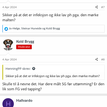
n
e
4 Apr 2024
#7
r
Sikker på at det er infeksjon og ikke lav ph pga. den mørke
:
malten?
R
Jo-Helge
,
Steinar Huneide
og
Kold Brygg
e
a
k
Kold Brygg
s
Moderator
j
o
n
e
4 Apr 2024
#8
r
:
HenningPP skrev:
Sikker på at det er infeksjon og ikke lav ph pga. den mørke malten?
Skulle til å nevne det. Har dere målt SG før uttømming? Er den
lik som FG ved tapping?
Hallvardo
H