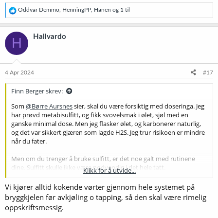
R
Oddvar Demmo
,
HenningPP
,
Hanen
og 1 til
e
a
k
Hallvardo
H
s
j
o
n
e
4 Apr 2024
#17
r
:
Finn Berger skrev:
Som
@Børre Aursnes
sier, skal du være forsiktig med doseringa. Jeg
har prøvd metabisulfitt, og fikk svovelsmak i ølet, sjøl med en
ganske minimal dose. Men jeg flasker ølet, og karbonerer naturlig,
og det var sikkert gjæren som lagde H2S. Jeg trur risikoen er mindre
når du fater.
Men om du trenger å bruke sulfitt, er det noe galt med rutinene
dine. Sulfitt skulle ikke være nødvendig i det hele tatt.
Klikk for å utvide...
Jeg sleit med infeksjoner, og er nokså sikker på at det var fordi jeg
Vi kjører alltid kokende vørter gjennom hele systemet på
stolte på at Starsan var effektivt sjøl om oppløsninga var blitt
bryggkjelen før avkjøling o tapping, så den skal være rimelig
tåkete. Det blir den fort om det er kalk i vannet ditt. Det skal ikke så
oppskriftsmessig.
mye til. Og bruker du tåkete Starsan, er den en kilde til infeksjoner i