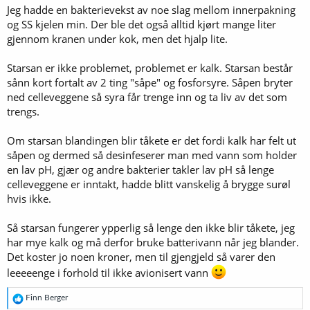
Jeg hadde en bakterievekst av noe slag mellom innerpakning
og SS kjelen min. Der ble det også alltid kjørt mange liter
gjennom kranen under kok, men det hjalp lite.
Starsan er ikke problemet, problemet er kalk. Starsan består
sånn kort fortalt av 2 ting "såpe" og fosforsyre. Såpen bryter
ned celleveggene så syra får trenge inn og ta liv av det som
trengs.
Om starsan blandingen blir tåkete er det fordi kalk har felt ut
såpen og dermed så desinfeserer man med vann som holder
en lav pH, gjær og andre bakterier takler lav pH så lenge
celleveggene er inntakt, hadde blitt vanskelig å brygge surøl
hvis ikke.
Så starsan fungerer ypperlig så lenge den ikke blir tåkete, jeg
har mye kalk og må derfor bruke batterivann når jeg blander.
Det koster jo noen kroner, men til gjengjeld så varer den
leeeeenge i forhold til ikke avionisert vann
R
Finn Berger
e