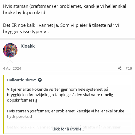
stedet for å beskytte.
Hvis starsan (craftsman) er problemet, kanskje vi heller skal
bruke hydr.peroksid
En annen mullig kilde er krana i kjelen. Jeg tar den nå alltid ut hver
gang jeg har brukt den, og koker den før neste brygg. Det samme
med slanger på den kalde sida.
Det ER noe kalk i vannet ja. Som vi pleier å tilsette når vi
brygger visse typer øl.
Kloakk
4 Apr 2024
#18
Hallvardo skrev:
Vi kjører alltid kokende vørter gjennom hele systemet på
bryggkjelen før avkjøling o tapping, så den skal være rimelig
oppskriftsmessig.
Hvis starsan (craftsman) er problemet, kanskje vi heller skal bruke
hydr.peroksid
Det ER noe kalk i vannet ja. Som vi pleier å tilsette når vi brygger
Klikk for å utvide...
visse typer øl.