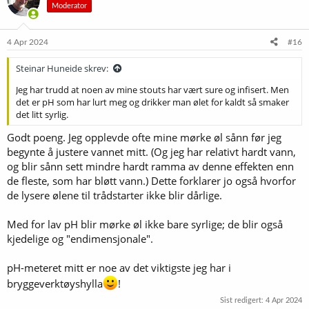
Moderator
j
o
n
e
4 Apr 2024
#16
r
:
Steinar Huneide skrev:
Jeg har trudd at noen av mine stouts har vært sure og infisert. Men
det er pH som har lurt meg og drikker man ølet for kaldt så smaker
det litt syrlig.
Godt poeng. Jeg opplevde ofte mine mørke øl sånn før jeg
begynte å justere vannet mitt. (Og jeg har relativt hardt vann,
og blir sånn sett mindre hardt ramma av denne effekten enn
de fleste, som har bløtt vann.) Dette forklarer jo også hvorfor
de lysere ølene til trådstarter ikke blir dårlige.
Med for lav pH blir mørke øl ikke bare syrlige; de blir også
kjedelige og "endimensjonale".
pH-meteret mitt er noe av det viktigste jeg har i
bryggeverktøyshylla
!
Sist redigert:
4 Apr 2024