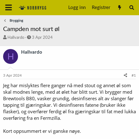
Logg inn
Registrer
Brygging
Campden mot surt øl
T
S
Hallvardo
3 Apr 2024
r
t
å
a
Hallvardo
H
d
r
s
t
t
d
a
a
3 Apr 2024
#1
r
t
t
o
Jeg har mislyktes flere ganger nå med stout og annet øl som
e
skal modnes lenge, med at ølet har blitt surt. Vi brygger med
r
Brewtools B80, vasker grundig, desinfiseres alt av slanger før
tapping til gjæringskar. Vi desinfiseres fatene (bruker ikke
flasker), og overfører ferdig øl fra gjæringskar til fat med lukka
overføring fra en Fermzilla.
Kort oppsummert er vi ganske nøye.