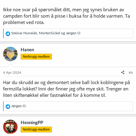
Ikke noe svar på spørsmålet ditt, men jeg synes bruken av
campden fort blir som å pisse i buksa for å holde varmen. Ta
problemet ved rota.
R
Steinar Huneide
,
MortenSickel
og
Jørgen O
e
a
k
Hanen
s
Norbrygg-medlem
j
o
n
e
4 Apr 2024
#6
r
Har du skrudd av og demontert selve ball lock koblingene på
:
fermzilla lokket? Inni der finner jeg ofte mye skit. Trenger en
liten skiftenøkkel eller fastnøkkel for å komme til.
R
Jørgen O
e
a
k
HenningPP
s
Norbrygg-medlem
j
o