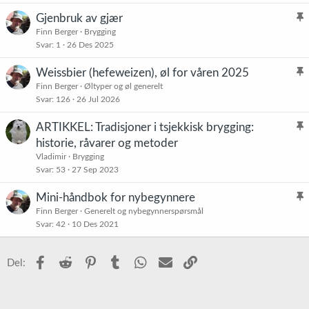
s
Gjenbruk av gjær
t
l
Finn Berger
Brygging
r
Svar
1
26 Des 2025
i
e
s
t
Weissbier (hefeweizen), øl for våren 2025
t
l
Finn Berger
Øltyper og øl generelt
r
Svar
126
26 Jul 2026
i
e
s
t
ARTIKKEL: Tradisjoner i tsjekkisk brygging:
t
l
historie, råvarer og metoder
r
i
Vladimir
Brygging
e
s
Svar
53
27 Sep 2023
t
t
Mini-håndbok for nybegynnere
r
l
Finn Berger
Generelt og nybegynnerspørsmål
e
Svar
42
10 Des 2021
i
t
s
t
Facebook
Reddit
Pinterest
Tumblr
WhatsApp
E-post
Link
Del:
r
e
t