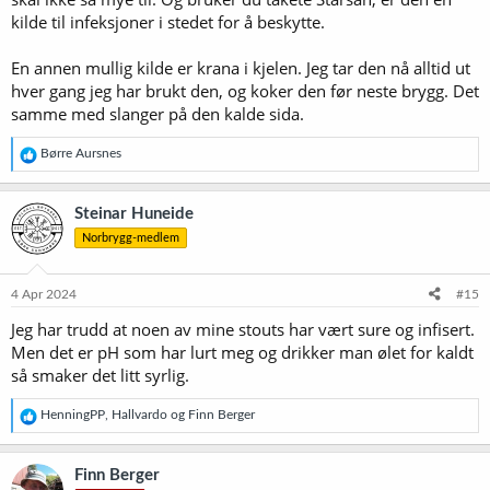
kilde til infeksjoner i stedet for å beskytte.
En annen mullig kilde er krana i kjelen. Jeg tar den nå alltid ut
hver gang jeg har brukt den, og koker den før neste brygg. Det
samme med slanger på den kalde sida.
R
Børre Aursnes
e
a
k
Steinar Huneide
s
Norbrygg-medlem
j
o
n
e
4 Apr 2024
#15
r
Jeg har trudd at noen av mine stouts har vært sure og infisert.
:
Men det er pH som har lurt meg og drikker man ølet for kaldt
så smaker det litt syrlig.
R
HenningPP
,
Hallvardo
og
Finn Berger
e
a
k
Finn Berger
s