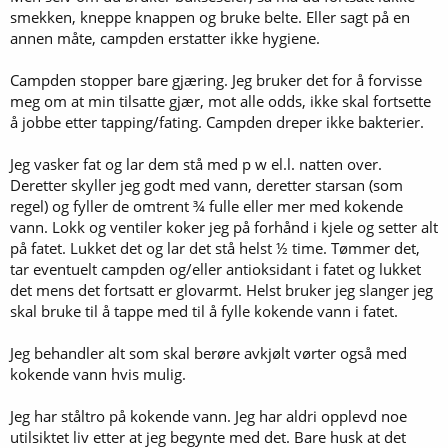
smekken, kneppe knappen og bruke belte. Eller sagt på en
annen måte, campden erstatter ikke hygiene.
Campden stopper bare gjæring. Jeg bruker det for å forvisse
meg om at min tilsatte gjær, mot alle odds, ikke skal fortsette
å jobbe etter tapping/fating. Campden dreper ikke bakterier.
Jeg vasker fat og lar dem stå med p w el.l. natten over.
Deretter skyller jeg godt med vann, deretter starsan (som
regel) og fyller de omtrent ¾ fulle eller mer med kokende
vann. Lokk og ventiler koker jeg på forhånd i kjele og setter alt
på fatet. Lukket det og lar det stå helst ½ time. Tømmer det,
tar eventuelt campden og/eller antioksidant i fatet og lukket
det mens det fortsatt er glovarmt. Helst bruker jeg slanger jeg
skal bruke til å tappe med til å fylle kokende vann i fatet.
Jeg behandler alt som skal berøre avkjølt vørter også med
kokende vann hvis mulig.
Jeg har ståltro på kokende vann. Jeg har aldri opplevd noe
utilsiktet liv etter at jeg begynte med det. Bare husk at det