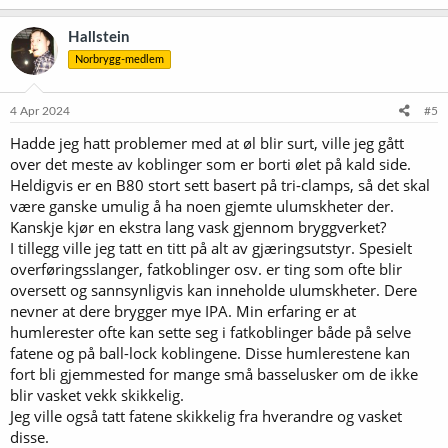
Hallstein
Norbrygg-medlem
4 Apr 2024
#5
Hadde jeg hatt problemer med at øl blir surt, ville jeg gått
over det meste av koblinger som er borti ølet på kald side.
Heldigvis er en B80 stort sett basert på tri-clamps, så det skal
være ganske umulig å ha noen gjemte ulumskheter der.
Kanskje kjør en ekstra lang vask gjennom bryggverket?
I tillegg ville jeg tatt en titt på alt av gjæringsutstyr. Spesielt
overføringsslanger, fatkoblinger osv. er ting som ofte blir
oversett og sannsynligvis kan inneholde ulumskheter. Dere
nevner at dere brygger mye IPA. Min erfaring er at
humlerester ofte kan sette seg i fatkoblinger både på selve
fatene og på ball-lock koblingene. Disse humlerestene kan
fort bli gjemmested for mange små basselusker om de ikke
blir vasket vekk skikkelig.
Jeg ville også tatt fatene skikkelig fra hverandre og vasket
disse.