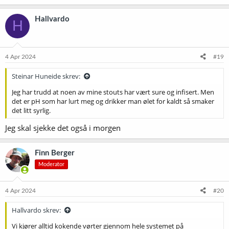
a
k
Hallvardo
H
s
j
o
n
e
4 Apr 2024
#19
r
:
Steinar Huneide skrev:
Jeg har trudd at noen av mine stouts har vært sure og infisert. Men
det er pH som har lurt meg og drikker man ølet for kaldt så smaker
det litt syrlig.
Jeg skal sjekke det også i morgen
Finn Berger
Moderator
4 Apr 2024
#20
Hallvardo skrev:
Vi kjører alltid kokende vørter gjennom hele systemet på