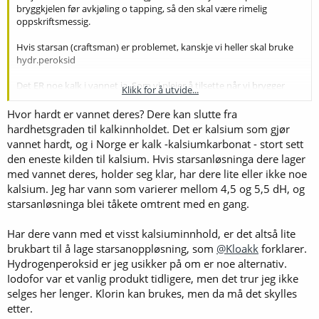
bryggkjelen før avkjøling o tapping, så den skal være rimelig
oppskriftsmessig.
Hvis starsan (craftsman) er problemet, kanskje vi heller skal bruke
hydr.peroksid
Det ER noe kalk i vannet ja. Som vi pleier å tilsette når vi brygger
Klikk for å utvide...
visse typer øl.
Hvor hardt er vannet deres? Dere kan slutte fra
hardhetsgraden til kalkinnholdet. Det er kalsium som gjør
vannet hardt, og i Norge er kalk -kalsiumkarbonat - stort sett
den eneste kilden til kalsium. Hvis starsanløsninga dere lager
med vannet deres, holder seg klar, har dere lite eller ikke noe
kalsium. Jeg har vann som varierer mellom 4,5 og 5,5 dH, og
starsanløsninga blei tåkete omtrent med en gang.
Har dere vann med et visst kalsiuminnhold, er det altså lite
brukbart til å lage starsanoppløsning, som
@Kloakk
forklarer.
Hydrogenperoksid er jeg usikker på om er noe alternativ.
Iodofor var et vanlig produkt tidligere, men det trur jeg ikke
selges her lenger. Klorin kan brukes, men da må det skylles
etter.