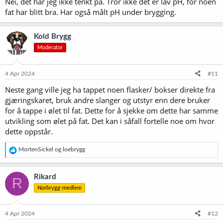
Nei, det har jeg ikke tenkt på. Tror ikke det er lav pH, for noen
fat har blitt bra. Har også målt pH under brygging.
Kold Brygg
Moderator
4 Apr 2024
#11
Neste gang ville jeg ha tappet noen flasker/ bokser direkte fra
gjæringskaret, bruk andre slanger og utstyr enn dere bruker
for å tappe i ølet til fat. Dette for å sjekke om dette har samme
utvikling som ølet på fat. Det kan i såfall fortelle noe om hvor
dette oppstår.
R
MortenSickel
og
loebrygg
e
a
k
Rikard
R
s
Norbrygg-medlem
j
o
n
e
4 Apr 2024
#12
r