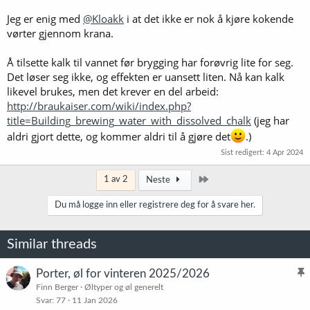
Jeg er enig med
@Kloakk
i at det ikke er nok å kjøre kokende
vørter gjennom krana.
Å tilsette kalk til vannet før brygging har forøvrig lite for seg.
Det løser seg ikke, og effekten er uansett liten. Nå kan kalk
likevel brukes, men det krever en del arbeid:
http://braukaiser.com/wiki/index.php?
title=Building_brewing_water_with_dissolved_chalk
(jeg har
aldri gjort dette, og kommer aldri til å gjøre det
.)
Sist redigert:
4 Apr 2024
Siste
1 av 2
Neste
Du må logge inn eller registrere deg for å svare her.
Similar threads
Porter, øl for vinteren 2025/2026
l
Finn Berger
Øltyper og øl generelt
Svar
77
11 Jan 2026
i