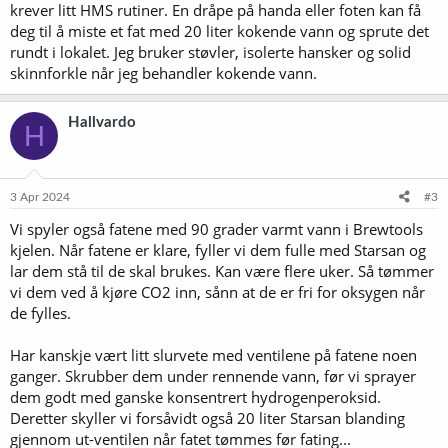
krever litt HMS rutiner. En dråpe på handa eller foten kan få
deg til å miste et fat med 20 liter kokende vann og sprute det
rundt i lokalet. Jeg bruker støvler, isolerte hansker og solid
skinnforkle når jeg behandler kokende vann.
Hallvardo
H
3 Apr 2024
#3
Vi spyler også fatene med 90 grader varmt vann i Brewtools
kjelen. Når fatene er klare, fyller vi dem fulle med Starsan og
lar dem stå til de skal brukes. Kan være flere uker. Så tømmer
vi dem ved å kjøre CO2 inn, sånn at de er fri for oksygen når
de fylles.
Har kanskje vært litt slurvete med ventilene på fatene noen
ganger. Skrubber dem under rennende vann, før vi sprayer
dem godt med ganske konsentrert hydrogenperoksid.
Deretter skyller vi forsåvidt også 20 liter Starsan blanding
gjennom ut-ventilen når fatet tømmes før fating...