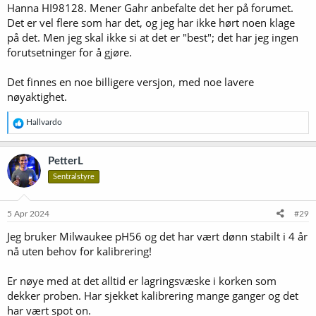
Hanna HI98128. Mener Gahr anbefalte det her på forumet.
Det er vel flere som har det, og jeg har ikke hørt noen klage
på det. Men jeg skal ikke si at det er "best"; det har jeg ingen
forutsetninger for å gjøre.
Det finnes en noe billigere versjon, med noe lavere
nøyaktighet.
R
Hallvardo
e
a
k
PetterL
s
Sentralstyre
j
o
n
e
5 Apr 2024
#29
r
Jeg bruker Milwaukee pH56 og det har vært dønn stabilt i 4 år
:
nå uten behov for kalibrering!
Er nøye med at det alltid er lagringsvæske i korken som
dekker proben. Har sjekket kalibrering mange ganger og det
har vært spot on.