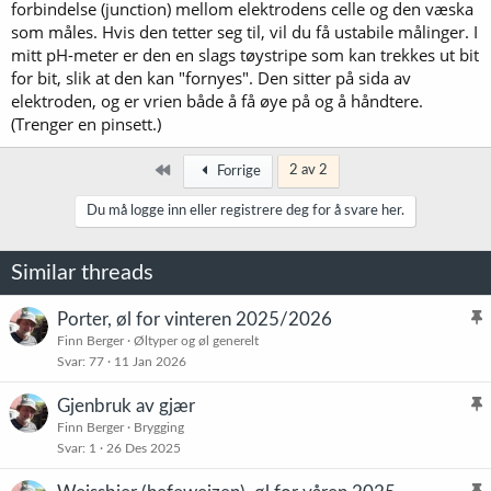
forbindelse (junction) mellom elektrodens celle og den væska
som måles. Hvis den tetter seg til, vil du få ustabile målinger. I
mitt pH-meter er den en slags tøystripe som kan trekkes ut bit
for bit, slik at den kan "fornyes". Den sitter på sida av
elektroden, og er vrien både å få øye på og å håndtere.
(Trenger en pinsett.)
Først
2 av 2
Forrige
Du må logge inn eller registrere deg for å svare her.
Similar threads
Porter, øl for vinteren 2025/2026
l
Finn Berger
Øltyper og øl generelt
Svar
77
11 Jan 2026
i
s
Gjenbruk av gjær
t
l
Finn Berger
Brygging
r
Svar
1
26 Des 2025
i
e
s
t