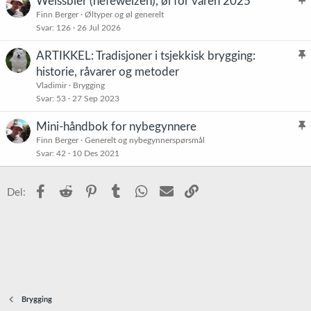
Weissbier (hefeweizen), øl for våren 2025
t
l
Finn Berger
Øltyper og øl generelt
r
Svar
126
26 Jul 2026
i
e
s
t
ARTIKKEL: Tradisjoner i tsjekkisk brygging:
t
l
historie, råvarer og metoder
r
i
Vladimir
Brygging
e
s
Svar
53
27 Sep 2023
t
t
Mini-håndbok for nybegynnere
r
l
Finn Berger
Generelt og nybegynnerspørsmål
e
Svar
42
10 Des 2021
i
t
s
t
Facebook
Reddit
Pinterest
Tumblr
WhatsApp
E-post
Link
Del:
r
e
t
Brygging