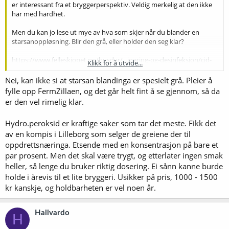
er interessant fra et bryggerperspektiv. Veldig merkelig at den ikke
har med hardhet.
Men du kan jo lese ut mye av hva som skjer når du blander en
starsanoppløsning. Blir den grå, eller holder den seg klar?
https://www.felleskjopet.no/husdyr/...joering-og-desinfeksjon/cid-
Klikk for å utvide...
2000-10-kg-68129/
Virker jo som om det skulle funke, ja. Pris?
Holdbarhet på løsning?
Nei, kan ikke si at starsan blandinga er spesielt grå. Pleier å
fylle opp FermZillaen, og det går helt fint å se gjennom, så da
Og så ser det jo skummelt ut, da. Starsan er jo ikke så agressivt
er den vel rimelig klar.
Hydro.peroksid er kraftige saker som tar det meste. Fikk det
av en kompis i Lilleborg som selger de greiene der til
oppdrettsnæringa. Etsende med en konsentrasjon på bare et
par prosent. Men det skal være trygt, og etterlater ingen smak
heller, så lenge du bruker riktig dosering. Ei sånn kanne burde
holde i årevis til et lite bryggeri. Usikker på pris, 1000 - 1500
kr kanskje, og holdbarheten er vel noen år.
Hallvardo
H