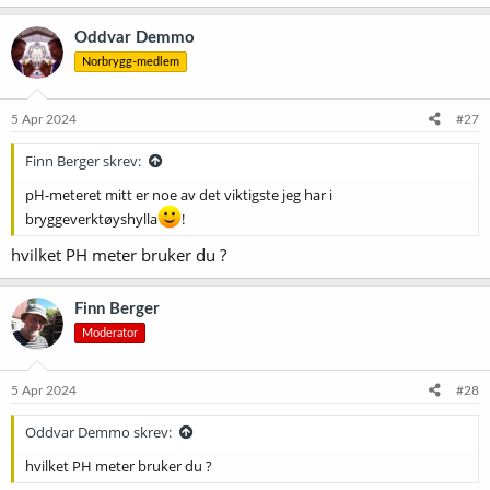
a
k
Oddvar Demmo
s
Norbrygg-medlem
j
o
n
e
5 Apr 2024
#27
r
:
Finn Berger skrev:
pH-meteret mitt er noe av det viktigste jeg har i
bryggeverktøyshylla
!
hvilket PH meter bruker du ?
Finn Berger
Moderator
5 Apr 2024
#28
Oddvar Demmo skrev:
hvilket PH meter bruker du ?