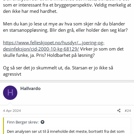
som er interessant fra et bryggerperspektiv. Veldig merkelig at
den ikke har med hardhet.
Men du kan jo lese ut mye av hva som skjer når du blander
en starsanoppløsning. Blir den grå, eller holder den seg klar?
https://www.felleskjopet.no/husdyr/...joering-og-
desinfeksjon/cid-2000-10-kg-68129/
Virker jo som om det
skulle funke, ja. Pris? Holdbarhet på løsning?
Og så ser det jo skummelt ut, da. Starsan er jo ikke så
agressivt
Hallvardo
H
4 Apr 2024
#24
Finn Berger skrev:
Den analysen ser ut til å inneholde det meste, bortsett fra det som