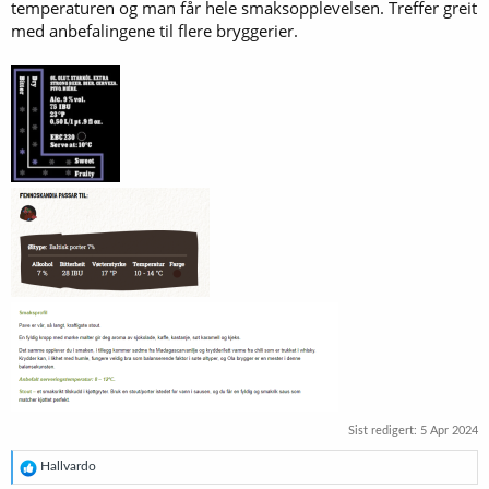
temperaturen og man får hele smaksopplevelsen. Treffer greit
med anbefalingene til flere bryggerier.
Sist redigert:
5 Apr 2024
R
Hallvardo
e