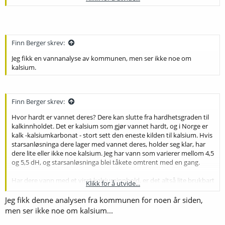
til å lage starsanoppløsning, som
@Kloakk
forklarer.
Hydrogenperoksid er jeg usikker på om er noe alternativ. Iodofor
var et vanlig produkt tidligere, men det trur jeg ikke selges her
lenger. Klorin kan brukes, men da må det skylles etter.
Finn Berger skrev:
Jeg er enig med
@Kloakk
i at det ikke er nok å kjøre kokende vørter
gjennom krana.
Jeg fikk en vannanalyse av kommunen, men ser ikke noe om
kalsium.
Å tilsette kalk til vannet før brygging har forøvrig lite for seg. Det
løser seg ikke, og effekten er uansett liten. Nå kan kalk likevel
brukes, men det krever en del arbeid:
Finn Berger skrev:
http://braukaiser.com/wiki/index.php?
title=Building_brewing_water_with_dissolved_chalk
(jeg har aldri
Hvor hardt er vannet deres? Dere kan slutte fra hardhetsgraden til
gjort dette, og kommer aldri til å gjøre det
.)
kalkinnholdet. Det er kalsium som gjør vannet hardt, og i Norge er
kalk -kalsiumkarbonat - stort sett den eneste kilden til kalsium. Hvis
starsanløsninga dere lager med vannet deres, holder seg klar, har
dere lite eller ikke noe kalsium. Jeg har vann som varierer mellom 4,5
og 5,5 dH, og starsanløsninga blei tåkete omtrent med en gang.
Har dere vann med et visst kalsiuminnhold, er det altså lite brukbart
Klikk for å utvide...
til å lage starsanoppløsning, som
@Kloakk
forklarer.
Hydrogenperoksid er jeg usikker på om er noe alternativ. Iodofor
Jeg fikk denne analysen fra kommunen for noen år siden,
var et vanlig produkt tidligere, men det trur jeg ikke selges her
men ser ikke noe om kalsium...
lenger. Klorin kan brukes, men da må det skylles etter.