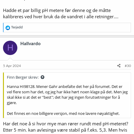
Hadde et par billig pH metere før denne og de måtte
kalibreres ved hver bruk da de vandret i alle retninger....
R
Terjedd
e
a
k
Hallvardo
H
s
j
o
n
e
5 Apr 2024
#30
r
:
Finn Berger skrev:
Hanna HI98128. Mener Gahr anbefalte det her på forumet. Det er
vel flere som har det, og jeg har ikke hørt noen klage på det. Men jeg
skal ikke si at det er "best"; det har jeg ingen forutsetninger for å
gjøre.
Det finnes en noe billigere versjon, med noe lavere nøyaktighet.
Har det noe å si hvor mye man rører rundt med pH-meteret?
Etter 5 min. kan avlesinga være stabil på f.eks. 5,3. Men hvis