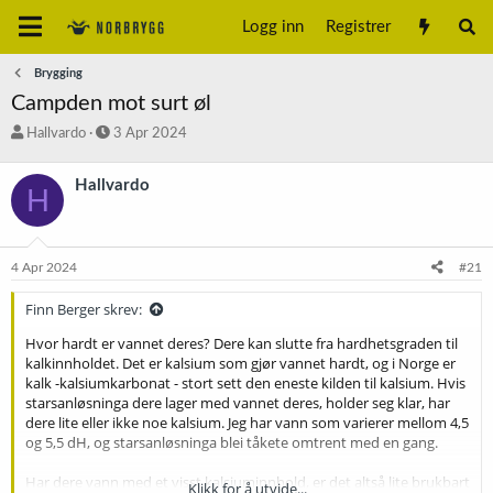
Logg inn
Registrer
Brygging
Campden mot surt øl
T
S
Hallvardo
3 Apr 2024
r
t
å
a
Hallvardo
H
d
r
s
t
t
d
a
a
4 Apr 2024
#21
r
t
t
o
Finn Berger skrev:
e
r
Hvor hardt er vannet deres? Dere kan slutte fra hardhetsgraden til
kalkinnholdet. Det er kalsium som gjør vannet hardt, og i Norge er
kalk -kalsiumkarbonat - stort sett den eneste kilden til kalsium. Hvis
starsanløsninga dere lager med vannet deres, holder seg klar, har
dere lite eller ikke noe kalsium. Jeg har vann som varierer mellom 4,5
og 5,5 dH, og starsanløsninga blei tåkete omtrent med en gang.
Har dere vann med et visst kalsiuminnhold, er det altså lite brukbart
Klikk for å utvide...