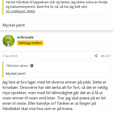
Første håndtak til tappekran står og tørker. Jeg elsker lukta av linolje
og balsamterpentin. Bare fire til, nå, så har jeg fullt sett.
Vis vedlegget 39463
Mycket pent!
erikraude
Norbrygg-medlem
9 Jan 2019
#4.127
1Morten skrev:
Mycket pent!
Jeg fant et bra lager med litt diverse emner på jobb. Dette er
kirsebær. Dessverre har det tørka alt for fort, så det er veldig
mye sprekker, men med litt tålmodighet går det an å få ut
noen emner til noen små biter. Tror jeg skal prøve på en bit
einer til neste. Eller kanskje or? Tanken er at fargen på
håndtaket skal vise hva som er på krana.