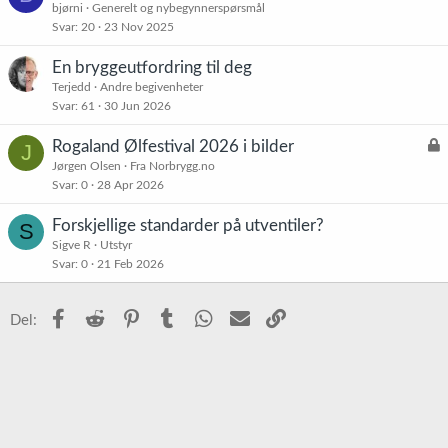
Å koke i 90 vs 60 min
B
bjørni
Generelt og nybegynnerspørsmål
Svar
20
23 Nov 2025
En bryggeutfordring til deg
Terjedd
Andre begivenheter
Svar
61
30 Jun 2026
L
Rogaland Ølfestival 2026 i bilder
J
å
Jørgen Olsen
Fra Norbrygg.no
Svar
0
28 Apr 2026
s
t
Forskjellige standarder på utventiler?
S
Sigve R
Utstyr
Svar
0
21 Feb 2026
Facebook
Reddit
Pinterest
Tumblr
WhatsApp
E-post
Link
Del: