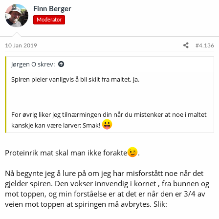
k
Finn Berger
s
Moderator
j
o
n
e
10 Jan 2019
#4.136
r
:
Jørgen O skrev:
Spiren pleier vanligvis å bli skilt fra maltet, ja.
For øvrig liker jeg tilnærmingen din når du mistenker at noe i maltet
kanskje kan være larver: Smak!
Proteinrik mat skal man ikke forakte
.
Nå begynte jeg å lure på om jeg har misforstått noe når det
gjelder spiren. Den vokser innvendig i kornet , fra bunnen og
mot toppen, og min forståelse er at det er når den er 3/4 av
veien mot toppen at spiringen må avbrytes. Slik: