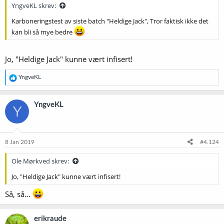
:
YngveKL skrev:
Karboneringstest av siste batch "Heldige Jack", Tror faktisk ikke det
kan bli så mye bedre
Jo, "Heldige Jack" kunne vært infisert!
R
YngveKL
e
a
k
YngveKL
Y
s
j
o
n
e
8 Jan 2019
#4.124
r
:
Ole Mørkved skrev:
Jo, "Heldige Jack" kunne vært infisert!
Så, så...
erikraude