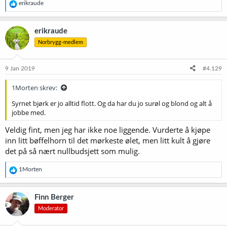
R
erikraude
e
a
k
erikraude
s
Norbrygg-medlem
j
o
n
e
9 Jan 2019
#4.129
r
:
1Morten skrev:
Syrnet bjørk er jo alltid flott. Og da har du jo surøl og blond og alt å
jobbe med.
Veldig fint, men jeg har ikke noe liggende. Vurderte å kjøpe
inn litt bøffelhorn til det mørkeste ølet, men litt kult å gjøre
det på så nært nullbudsjett som mulig.
R
1Morten
e
a
k
Finn Berger
s
Moderator
j
o
n