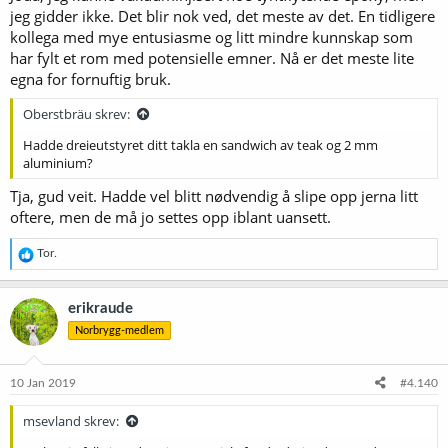
Joda, jeg kunne vakuuminjisert noe tyntflytende epoxy, men
jeg gidder ikke. Det blir nok ved, det meste av det. En tidligere
kollega med mye entusiasme og litt mindre kunnskap som
har fylt et rom med potensielle emner. Nå er det meste lite
egna for fornuftig bruk.
Oberstbräu skrev:
Hadde dreieutstyret ditt takla en sandwich av teak og 2 mm
aluminium?
Tja, gud veit. Hadde vel blitt nødvendig å slipe opp jerna litt
oftere, men de må jo settes opp iblant uansett.
R
Tor.
e
a
k
erikraude
s
Norbrygg-medlem
j
o
n
e
10 Jan 2019
#4.140
r
:
msevland skrev: