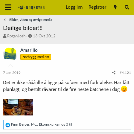
Logg inn
Registrer
Bilder, video og øvrige media
Deilige bilder!!!
T
S
RoganJosh
13 Okt 2012
r
t
å
a
Amarillo
d
r
Norbrygg-medlem
s
t
t
d
a
a
7 Jan 2019
#4.121
r
t
t
o
Det er ikke sååå ille å ligge på sofaen med forkjølelse. Har fått
e
planlagt, og bestilt råvarer til de fire neste batchene i dag
r
R
Finn Berger
,
Mc.
,
Ekornskurken
og 5 til
e
a