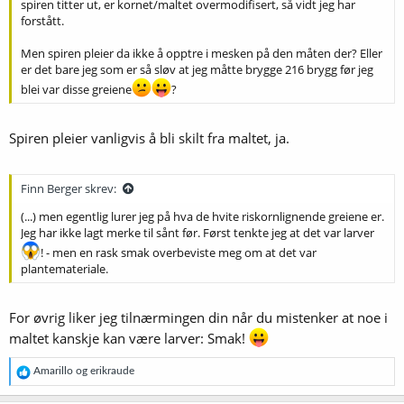
spiren titter ut, er kornet/maltet overmodifisert, så vidt jeg har
forstått.
Men spiren pleier da ikke å opptre i mesken på den måten der? Eller
er det bare jeg som er så sløv at jeg måtte brygge 216 brygg før jeg
blei var disse greiene
?
Spiren pleier vanligvis å bli skilt fra maltet, ja.
Finn Berger skrev:
(...) men egentlig lurer jeg på hva de hvite riskornlignende greiene er.
Jeg har ikke lagt merke til sånt før. Først tenkte jeg at det var larver
! - men en rask smak overbeviste meg om at det var
plantemateriale.
For øvrig liker jeg tilnærmingen din når du mistenker at noe i
maltet kanskje kan være larver: Smak!
R
Amarillo
og
erikraude
e
a