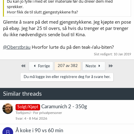
Du kan jo fylle i med et sier materiale før du dreier dem med
sprekker.
Hvor fikk de til slutt gjengestykkene fra?
Glemte å svare på det med gjengestykkene. Jeg kjøpte en pose
på ebay. Jeg har 25 til overs, så hvis du trenger et par trenger
du ikke nødvendigvis sende bud til Kina.
@Oberstbräu
Hvorfor lurte du på den teak-/alu-biten?
Sist redigert:
10 Jan 2019
Først
Siste
207 av 382
Forrige
Neste
Du må logge inn eller registrere deg for å svare her.
Similar threads
Caramunich 2 - 350g
Solgt/Kjøpt
TorbjornJ
For privatpersoner
Svar
4
8 Mai 2026