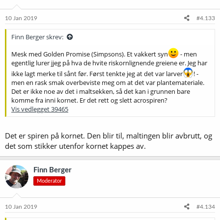
10 Jan 2019
#4.133
Finn Berger skrev:
Mesk med Golden Promise (Simpsons). Et vakkert syn
- men
egentlig lurer jjeg på hva de hvite riskornlignende greiene er. Jeg har
ikke lagt merke til sånt før. Først tenkte jeg at det var larver
! -
men en rask smak overbeviste meg om at det var plantemateriale.
Det er ikke noe av det i maltsekken, så det kan i grunnen bare
komme fra inni kornet. Er det rett og slett acrospiren?
Vis vedlegget 39465
Det er spiren på kornet. Den blir til, maltingen blir avbrutt, og
det som stikker utenfor kornet kappes av.
Finn Berger
Moderator
10 Jan 2019
#4.134