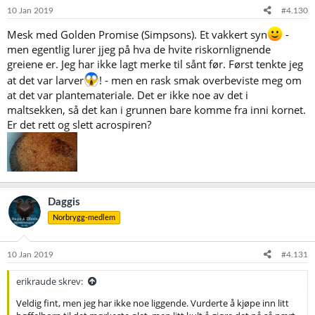
e
10 Jan 2019
#4.130
r
:
Mesk med Golden Promise (Simpsons). Et vakkert syn
-
men egentlig lurer jjeg på hva de hvite riskornlignende
greiene er. Jeg har ikke lagt merke til sånt før. Først tenkte jeg
at det var larver
! - men en rask smak overbeviste meg om
at det var plantemateriale. Det er ikke noe av det i
maltsekken, så det kan i grunnen bare komme fra inni kornet.
Er det rett og slett acrospiren?
Daggis
Norbrygg-medlem
10 Jan 2019
#4.131
erikraude skrev:
Veldig fint, men jeg har ikke noe liggende. Vurderte å kjøpe inn litt