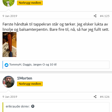
Norbrygg-medlem
9 Jan 2019
#4.125
Første håndtak til tappekran står og tørker. Jeg elsker lukta av
linolje og balsamterpentin. Bare fire til, nå, så har jeg fullt sett.
R
TommyH
,
Daggis
,
Jørgen O
og 10 til
e
a
k
1Morten
s
Norbrygg-medlem
j
o
n
e
9 Jan 2019
#4.126
r
:
erikraude skrev: