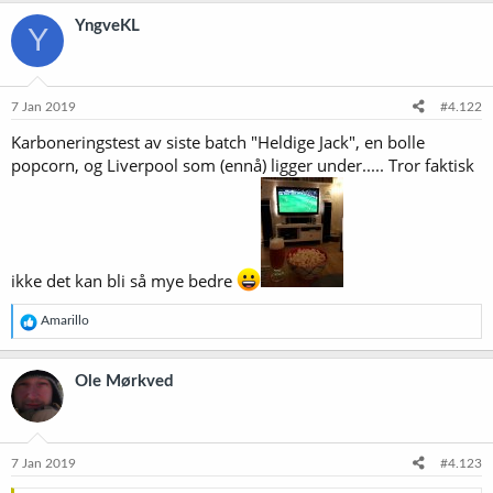
k
YngveKL
Y
s
j
o
n
e
7 Jan 2019
#4.122
r
Karboneringstest av siste batch "Heldige Jack", en bolle
:
popcorn, og Liverpool som (ennå) ligger under..... Tror faktisk
ikke det kan bli så mye bedre
R
Amarillo
e
a
k
Ole Mørkved
s
j
o
n
e
7 Jan 2019
#4.123
r