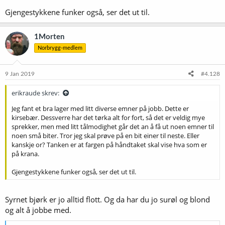
Gjengestykkene funker også, ser det ut til.
1Morten
Norbrygg-medlem
9 Jan 2019
#4.128
erikraude skrev:
Jeg fant et bra lager med litt diverse emner på jobb. Dette er
kirsebær. Dessverre har det tørka alt for fort, så det er veldig mye
sprekker, men med litt tålmodighet går det an å få ut noen emner til
noen små biter. Tror jeg skal prøve på en bit einer til neste. Eller
kanskje or? Tanken er at fargen på håndtaket skal vise hva som er
på krana.
Gjengestykkene funker også, ser det ut til.
Syrnet bjørk er jo alltid flott. Og da har du jo surøl og blond
og alt å jobbe med.