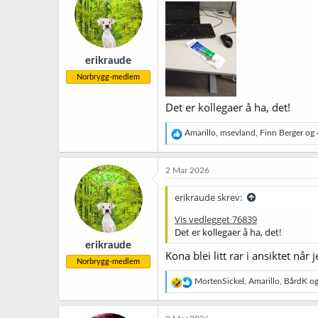
erikraude
Norbrygg-medlem
Det er kollegaer å ha, det!
R
Amarillo
,
msevland
,
Finn Berger
og 4
e
a
k
2 Mar 2026
s
j
erikraude skrev:
o
n
Vis vedlegget 76839
e
Det er kollegaer å ha, det!
r
erikraude
:
Kona blei litt rar i ansiktet nå
Norbrygg-medlem
R
MortenSickel
,
Amarillo
,
BårdK
og 
e
a
k