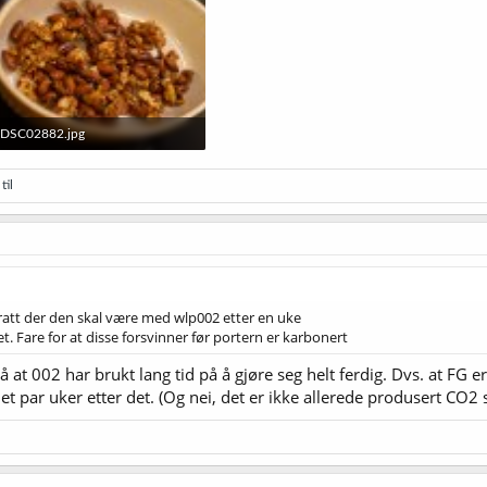
DSC02882.jpg
3,2 MB · Sett: 21
til
att der den skal være med wlp002 etter en uke
t. Fare for at disse forsvinner før portern er karbonert
 at 002 har brukt lang tid på å gjøre seg helt ferdig. Dvs. at FG e
 par uker etter det. (Og nei, det er ikke allerede produsert CO2