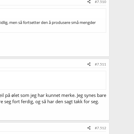
#7.510
e tidlig, men så fortsetter den å produsere små mengder
#7.511
eil på ølet som jeg har kunnet merke. Jeg synes bare
e seg fort ferdig, og så har den sagt takk for seg.
#7.512