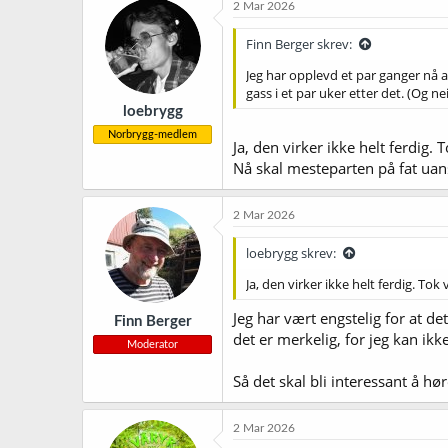
2 Mar 2026
s
j
Finn Berger skrev:
o
n
Jeg har opplevd et par ganger nå a
e
gass i et par uker etter det. (Og n
r
loebrygg
:
Norbrygg-medlem
Ja, den virker ikke helt ferdig
Nå skal mesteparten på fat ua
2 Mar 2026
loebrygg skrev:
Ja, den virker ikke helt ferdig. To
Jeg har vært engstelig for at d
Finn Berger
det er merkelig, for jeg kan ikk
Moderator
Så det skal bli interessant å h
2 Mar 2026