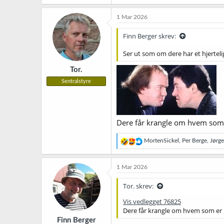
a
k
1 Mar 2026
s
j
Finn Berger skrev:
o
n
Ser ut som om dere har et hjerteli
e
r
Tor.
:
Sentralstyre
Dere får krangle om hvem som
R
MortenSickel
,
Per Berge
,
Jørg
e
a
k
1 Mar 2026
s
j
Tor. skrev:
o
n
Vis vedlegget 76825
e
Dere får krangle om hvem som er
r
Finn Berger
: