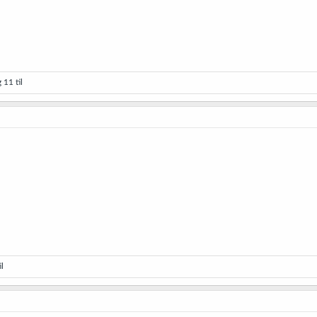
 11 til
l