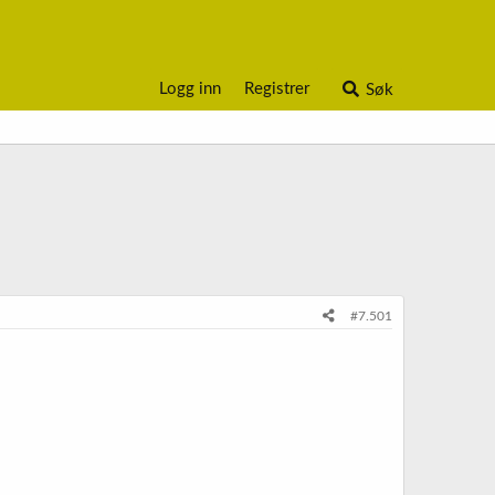
Logg inn
Registrer
Søk
#7.501