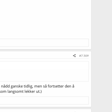
#7.509
r nådd ganske tidlig, men så fortsetter den å
 som langsomt lekker ut.)