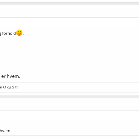
g forhold
.
 er hvem.
en O
og 2 til
 hvem.