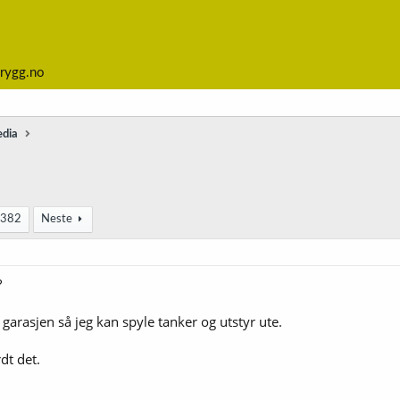
rygg.no
edia
382
Neste
?
 garasjen så jeg kan spyle tanker og utstyr ute.
dt det.