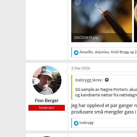
DSC02879.jpg
1,6 MB · Sett: 20
R
Amarillo
,
dojonieu
,
Kold Brygg
og 2 
e
a
k
2 Mar 2026
s
j
loebrygg skrev:
o
n
SG sample av Nøgne Portern, akur
e
og kandiserte nøtter fra nøttelagre
r
Finn Berger
:
Jeg har opplevd et par ganger nå
Moderator
produsere små mengder gass i et
R
loebrygg
e
a
k