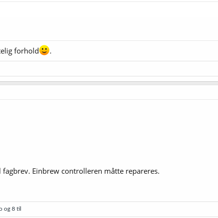
elig forhold
.
il fagbrev. Einbrew controlleren måtte repareres.
o
og 8 til