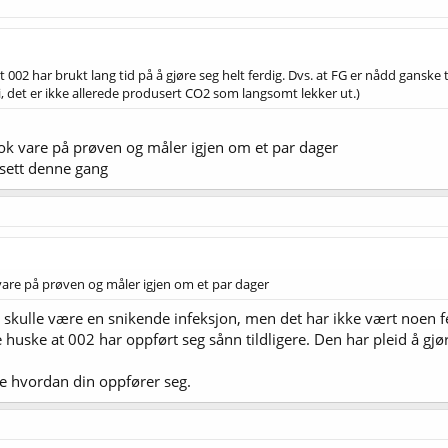
t 002 har brukt lang tid på å gjøre seg helt ferdig. Dvs. at FG er nådd gansk
ei, det er ikke allerede produsert CO2 som langsomt lekker ut.)
. Tok vare på prøven og måler igjen om et par dager
nsett denne gang
k vare på prøven og måler igjen om et par dager
et skulle være en snikende infeksjon, men det har ikke vært noen f
e huske at 002 har oppført seg sånn tildligere. Den har pleid å gjør
øre hvordan din oppfører seg.