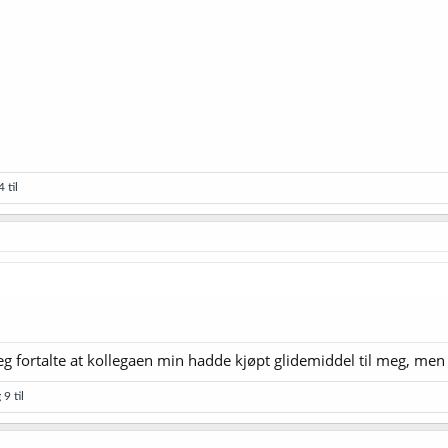
 til
r jeg fortalte at kollegaen min hadde kjøpt glidemiddel til meg, men
9 til