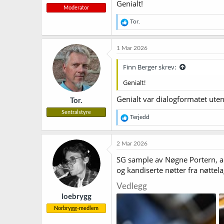
Genialt!
Moderator
R
Tor.
e
a
k
1 Mar 2026
s
j
Finn Berger skrev:
o
n
Genialt!
e
r
Genialt var dialogformatet uten
Tor.
:
Sentralstyre
R
Terjedd
e
a
k
2 Mar 2026
s
j
SG sample av Nøgne Portern, a
o
og kandiserte nøtter fra nøttela
n
e
Vedlegg
r
loebrygg
:
Norbrygg-medlem