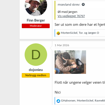
j
msevland skrev:
o
n
Øl med Jørgen
e
Vis vedlegget 76797
r
Finn Berger
:
Ser ut som om dere har et hjert
Moderator
R
MortenSickel
,
Tor.
og
Jørgen O
e
a
k
1 Mar 2026
s
D
j
o
n
e
r
dojonieu
:
Norbrygg-medlem
Flott når ungene velger veien t
Nici
R
GHalvorsen
,
MortenSickel
,
Ravnekl
e