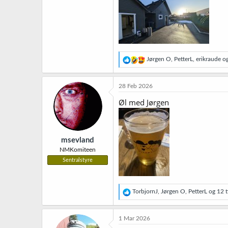
R
Jørgen O
,
PetterL
,
erikraude
og
e
a
k
28 Feb 2026
s
j
Øl med Jørgen
o
n
e
r
msevland
:
NMKomiteen
Sentralstyre
R
TorbjornJ
,
Jørgen O
,
PetterL
og 12 ti
e
a
k
1 Mar 2026
s