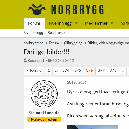
Forum
Nye innlegg
Medlemmer
norb
Nye innlegg
Søk i forumet
norbrygg.no
Forum
Ølbrygging
Bilder, video og øvrige m
Deilige bilder!!!
T
S
RoganJosh
13 Okt 2012
r
t
Forrige
1
...
374
375
376
377
378
...
å
a
d
r
s
t
28 Feb 2026
t
d
Dyreste bryggeri investeringen
a
a
r
t
t
o
Asfalt og renner foran huset og
e
r
Steinar Huneide
På en sånn vårdag, absolutt ver
Norbrygg-medlem