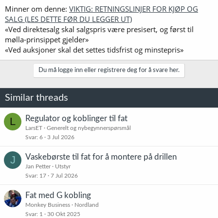
Minner om denne:
VIKTIG: RETNINGSLINJER FOR KJØP OG
SALG (LES DETTE FØR DU LEGGER UT)
«Ved direktesalg skal salgspris være presisert, og først til
mølla-prinsippet gjelder»
«Ved auksjoner skal det settes tidsfrist og minstepris»
Du må logge inn eller registrere deg for å svare her.
Similar threads
Regulator og koblinger til fat
L
LarsET
Generelt og nybegynnerspørsmål
Svar
6
3 Jul 2026
Vaskebørste til fat for å montere på drillen
J
Jan Petter
Utstyr
Svar
17
7 Jul 2026
Fat med G kobling
Monkey Business
Nordland
Svar
1
30 Okt 2025