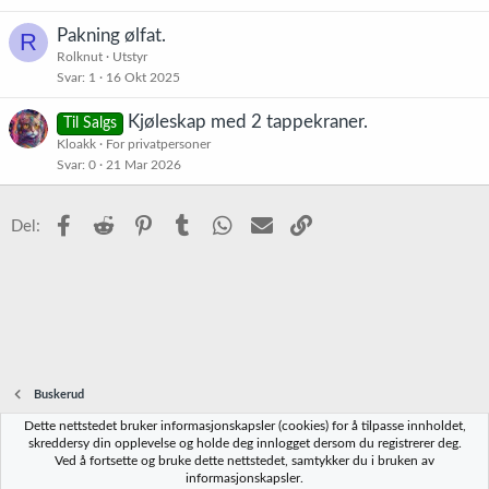
Pakning ølfat.
R
Rolknut
Utstyr
Svar
1
16 Okt 2025
Kjøleskap med 2 tappekraner.
Til Salgs
Kloakk
For privatpersoner
Svar
0
21 Mar 2026
Facebook
Reddit
Pinterest
Tumblr
WhatsApp
E-post
Link
Del:
Buskerud
Dette nettstedet bruker informasjonskapsler (cookies) for å tilpasse innholdet,
Norbrygg-default
skreddersy din opplevelse og holde deg innlogget dersom du registrerer deg.
Ved å fortsette og bruke dette nettstedet, samtykker du i bruken av
Kontakt oss
Vilkår og regler
Personvernregler
Hjelp
Hjem
R
informasjonskapsler.
S