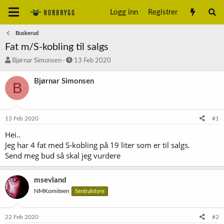
Logg inn
Registrer
Buskerud
Fat m/S-kobling til salgs
T
S
Bjørnar Simonsen
13 Feb 2020
r
t
å
a
Bjørnar Simonsen
B
d
r
s
t
t
d
a
a
13 Feb 2020
#1
r
t
t
o
Hei..
e
Jeg har 4 fat med S-kobling på 19 liter som er til salgs.
r
Send meg bud så skal jeg vurdere
msevland
NMKomiteen
Sentralstyre
22 Feb 2020
#2