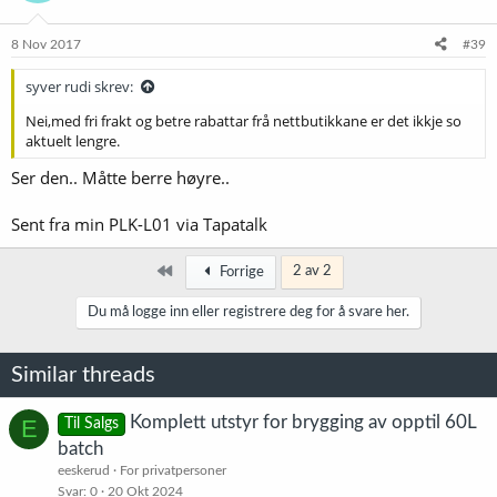
8 Nov 2017
#39
syver rudi skrev:
Nei,med fri frakt og betre rabattar frå nettbutikkane er det ikkje so
aktuelt lengre.
Ser den.. Måtte berre høyre..
Sent fra min PLK-L01 via Tapatalk
Først
2 av 2
Forrige
Du må logge inn eller registrere deg for å svare her.
Similar threads
Komplett utstyr for brygging av opptil 60L
E
Til Salgs
batch
eeskerud
For privatpersoner
Svar
0
20 Okt 2024