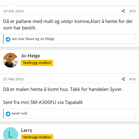
19 Feb 2016
#35
Då er pallane med malt og utstyr komne,klart å hente for dei
som har bestilt.
R
Jon Ivar Skare
og
Jo-Helge
e
a
k
Jo-Helge
s
Norbrygg-medlem
j
o
n
e
21 Feb 2016
#36
r
Då er malen henta å komt hus. Takk for handelen Syver.
:
Sent fra min SM-A300FU via Tapatalk
R
syver rudi
e
a
k
Larry
L
s
Norbrygg-medlem
j