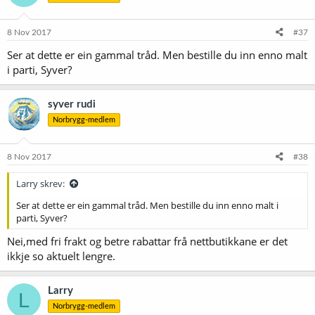
o
n
e
8 Nov 2017
#37
r
Ser at dette er ein gammal tråd. Men bestille du inn enno malt
:
i parti, Syver?
syver rudi
Norbrygg-medlem
8 Nov 2017
#38
Larry skrev:
Ser at dette er ein gammal tråd. Men bestille du inn enno malt i
parti, Syver?
Nei,med fri frakt og betre rabattar frå nettbutikkane er det
ikkje so aktuelt lengre.
Larry
L
Norbrygg-medlem