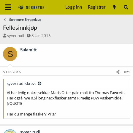
Logg inn
Registrer
Sunnmøre Bryggelaug
Fellesinnkjøp
T
S
syver rudi
8 Jan 2016
r
t
å
a
Sulamitt
S
d
r
s
t
t
d
a
a
5 Feb 2016
#21
r
t
t
o
syver rudi skrev:
e
r
Vi har ledig nokre sekkar Maris Otter pale malt fra Thomas Fawcett.
Har også nye 0.5l long neckflasker samt Rimelig PBW vaskemiddel.
[/QUOTE
Har du mange flasker? Pris?
syver rudi