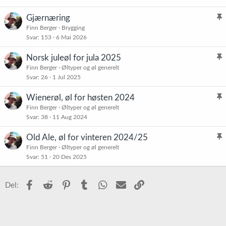
Gjærnæring
l
Finn Berger
Brygging
Svar
153
6 Mai 2026
i
s
Norsk juleøl for jula 2025
t
l
Finn Berger
Øltyper og øl generelt
r
Svar
26
1 Jul 2025
i
e
s
t
Wienerøl, øl for høsten 2024
t
l
Finn Berger
Øltyper og øl generelt
r
Svar
38
11 Aug 2024
i
e
s
t
Old Ale, øl for vinteren 2024/25
t
l
Finn Berger
Øltyper og øl generelt
r
Svar
51
20 Des 2025
i
e
s
t
t
Facebook
Reddit
Pinterest
Tumblr
WhatsApp
E-post
Link
Del:
r
e
t