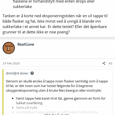
flaskene er forhåndsfylt med enten drops eller
sukkerlake
Tanken er å korte ned eksponeringstiden når en vil tappe til
både flasker og fat, ikke minst ved å unngå å blande inn
sukkerlake i et annet kar. Er dette testet? Eller det åpenbare
grunner til at dette ikke er noe poeng?
RealGone
19 Feb 2020
#2
drmsfjrd skrev:
Dersom en skulle ønske å tappe noen flasker samtidig som å tappe
til fat, er det noen som har testet følgende for å begrense
oksygeneksponering uten å bruke feks beergun eller mottrykk:
Først tappe hele karet til et fat, gjerne gjennom en form for
lukket overføring.
Sette på trykk
Umiddelbart tappe ønsket antall flasker fra fatet, hvor