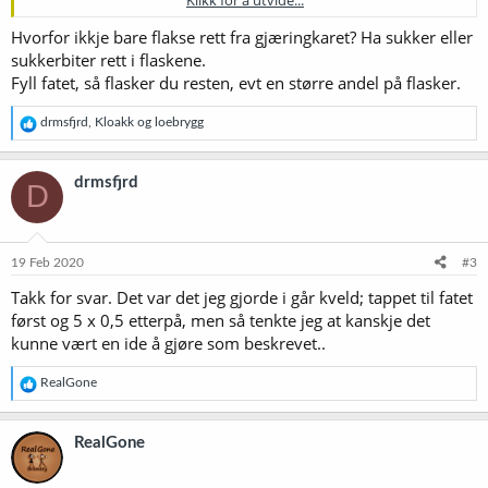
Klikk for å utvide...
flaskene er forhåndsfylt med enten drops eller sukkerlake
Hvorfor ikkje bare flakse rett fra gjæringkaret? Ha sukker eller
Tanken er å korte ned eksponeringstiden når en vil tappe til både
sukkerbiter rett i flaskene.
flasker og fat, ikke minst ved å unngå å blande inn sukkerlake i et
annet kar. Er dette testet? Eller det åpenbare grunner til at dette
Fyll fatet, så flasker du resten, evt en større andel på flasker.
ikke er noe poeng?
R
drmsfjrd
,
Kloakk
og
loebrygg
e
a
k
drmsfjrd
D
s
j
o
n
e
19 Feb 2020
#3
r
Takk for svar. Det var det jeg gjorde i går kveld; tappet til fatet
:
først og 5 x 0,5 etterpå, men så tenkte jeg at kanskje det
kunne vært en ide å gjøre som beskrevet..
R
RealGone
e
a
k
RealGone
s
j
o