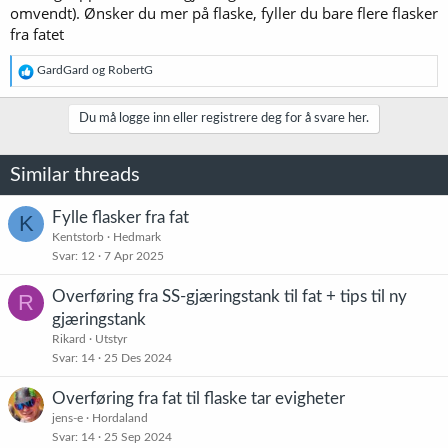
omvendt). Ønsker du mer på flaske, fyller du bare flere flasker
fra fatet
R
GardGard
og
RobertG
e
a
k
Du må logge inn eller registrere deg for å svare her.
s
j
o
Similar threads
n
e
r
Fylle flasker fra fat
K
:
Kentstorb
Hedmark
Svar
12
7 Apr 2025
Overføring fra SS-gjæringstank til fat + tips til ny
R
gjæringstank
Rikard
Utstyr
Svar
14
25 Des 2024
Overføring fra fat til flaske tar evigheter
jens-e
Hordaland
Svar
14
25 Sep 2024