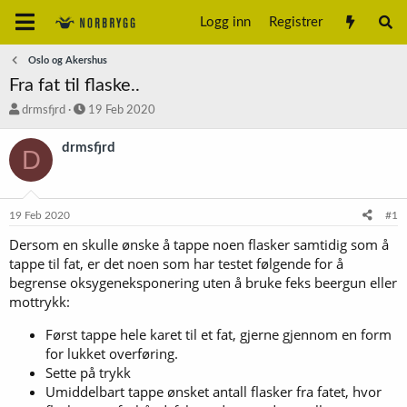
Logg inn
Registrer
Oslo og Akershus
Fra fat til flaske..
T
S
drmsfjrd
19 Feb 2020
r
t
å
a
drmsfjrd
D
d
r
s
t
t
d
a
a
19 Feb 2020
#1
r
t
t
o
Dersom en skulle ønske å tappe noen flasker samtidig som å
e
tappe til fat, er det noen som har testet følgende for å
r
begrense oksygeneksponering uten å bruke feks beergun eller
mottrykk:
Først tappe hele karet til et fat, gjerne gjennom en form
for lukket overføring.
Sette på trykk
Umiddelbart tappe ønsket antall flasker fra fatet, hvor