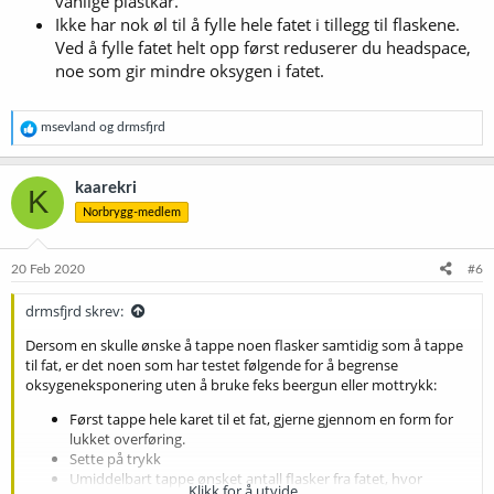
vanlige plastkar.
Ikke har nok øl til å fylle hele fatet i tillegg til flaskene.
Ved å fylle fatet helt opp først reduserer du headspace,
noe som gir mindre oksygen i fatet.
R
msevland
og
drmsfjrd
e
a
k
kaarekri
K
s
Norbrygg-medlem
j
o
n
e
20 Feb 2020
#6
r
:
drmsfjrd skrev:
Dersom en skulle ønske å tappe noen flasker samtidig som å tappe
til fat, er det noen som har testet følgende for å begrense
oksygeneksponering uten å bruke feks beergun eller mottrykk:
Først tappe hele karet til et fat, gjerne gjennom en form for
lukket overføring.
Sette på trykk
Umiddelbart tappe ønsket antall flasker fra fatet, hvor
Klikk for å utvide...