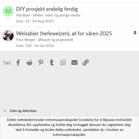
DIY prosjekt endelig ferdig
M
Mortbjer
Bilder, video og øvrige media
Svar
23
24 Aug 2025
Weissbier (hefeweizen), øl for våren 2025
l
Finn Berger
Øltyper og øl generelt
Svar
126
26 Jul 2026
i
s
t
Facebook
Reddit
Pinterest
Tumblr
WhatsApp
E-post
Link
Del:
r
e
t
Oslo og Akershus
Dette nettstedet bruker informasjonskapsler (cookies) for å tilpasse innholdet,
Norbrygg-default
skreddersy din opplevelse og holde deg innlogget dersom du registrerer deg.
Ved å fortsette og bruke dette nettstedet, samtykker du i bruken av
Kontakt oss
Vilkår og regler
Personvernregler
Hjelp
Hjem
R
informasjonskapsler.
S