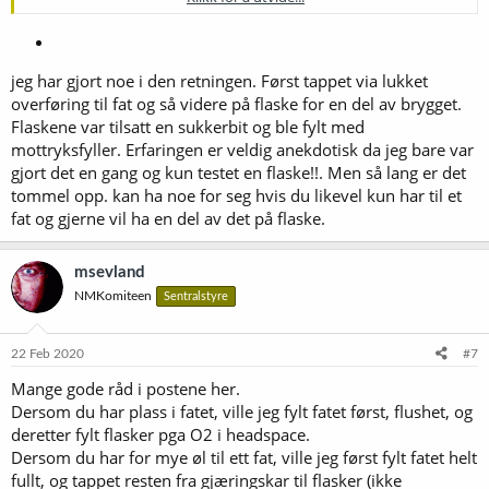
flaskene er forhåndsfylt
jeg har gjort noe i den retningen. Først tappet via lukket
overføring til fat og så videre på flaske for en del av brygget.
Flaskene var tilsatt en sukkerbit og ble fylt med
mottryksfyller. Erfaringen er veldig anekdotisk da jeg bare var
gjort det en gang og kun testet en flaske!!. Men så lang er det
tommel opp. kan ha noe for seg hvis du likevel kun har til et
fat og gjerne vil ha en del av det på flaske.
msevland
NMKomiteen
Sentralstyre
22 Feb 2020
#7
Mange gode råd i postene her.
Dersom du har plass i fatet, ville jeg fylt fatet først, flushet, og
deretter fylt flasker pga O2 i headspace.
Dersom du har for mye øl til ett fat, ville jeg først fylt fatet helt
fullt, og tappet resten fra gjæringskar til flasker (ikke