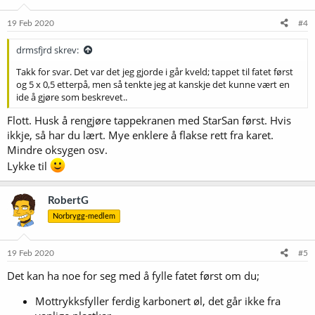
n
e
19 Feb 2020
#4
r
:
drmsfjrd skrev:
Takk for svar. Det var det jeg gjorde i går kveld; tappet til fatet først
og 5 x 0,5 etterpå, men så tenkte jeg at kanskje det kunne vært en
ide å gjøre som beskrevet..
Flott. Husk å rengjøre tappekranen med StarSan først. Hvis
ikkje, så har du lært. Mye enklere å flakse rett fra karet.
Mindre oksygen osv.
Lykke til
RobertG
Norbrygg-medlem
19 Feb 2020
#5
Det kan ha noe for seg med å fylle fatet først om du;
Mottrykksfyller ferdig karbonert øl, det går ikke fra