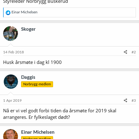
Styreleder Norbrygg Buskerud
R
Einar Michelsen
e
a
k
Skoger
s
j
o
n
e
14 Feb 2018
#2
r
Husk årsmøte i dag kl 1900
:
Daggis
Norbrygg-medlem
1 Apr 2019
#3
Nå er vi vel godt forbi tiden da årsmøte for 2019 skal
arrangeres. Er fylkeslaget dødt?
Einar Michelsen