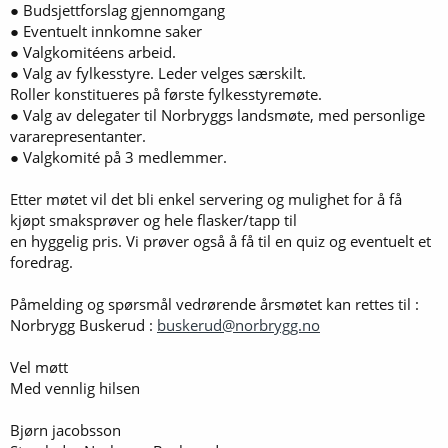
● Budsjettforslag gjennomgang
● Eventuelt innkomne saker
● Valgkomitéens arbeid.
● Valg av fylkesstyre. Leder velges særskilt.
Roller konstitueres på første fylkesstyremøte.
● Valg av delegater til Norbryggs landsmøte, med personlige
vararepresentanter.
● Valgkomité på 3 medlemmer.
Etter møtet vil det bli enkel servering og mulighet for å få
kjøpt smaksprøver og hele flasker/tapp til
en hyggelig pris. Vi prøver også å få til en quiz og eventuelt et
foredrag.
Påmelding og spørsmål vedrørende årsmøtet kan rettes til :
Norbrygg Buskerud :
buskerud@norbrygg.no
Vel møtt
Med vennlig hilsen
Bjørn jacobsson