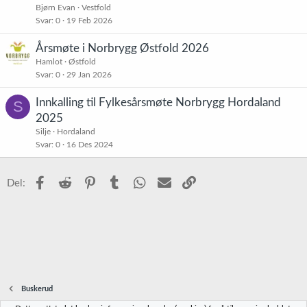
Bjørn Evan
Vestfold
Svar
0
19 Feb 2026
Årsmøte i Norbrygg Østfold 2026
Hamlot
Østfold
Svar
0
29 Jan 2026
Innkalling til Fylkesårsmøte Norbrygg Hordaland
S
2025
Silje
Hordaland
Svar
0
16 Des 2024
Facebook
Reddit
Pinterest
Tumblr
WhatsApp
E-post
Link
Del:
Buskerud