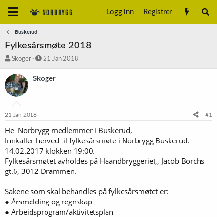
Logg inn
Registrer
Buskerud
Fylkesårsmøte 2018
T
S
Skoger
21 Jan 2018
r
t
å
a
Skoger
d
r
s
t
t
d
a
a
21 Jan 2018
#1
r
t
t
o
Hei Norbrygg medlemmer i Buskerud,
e
Innkaller herved til fylkesårsmøte i Norbrygg Buskerud.
r
14.02.2017 klokken 19:00.
Fylkesårsmøtet avholdes på Haandbryggeriet,, Jacob Borchs
gt.6, 3012 Drammen.
Sakene som skal behandles på fylkesårsmøtet er:
● Årsmelding og regnskap
● Arbeidsprogram/aktivitetsplan