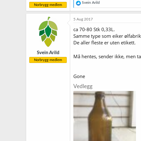
R
Svein Arild
Norbrygg-medlem
e
a
k
5 Aug 2017
s
j
ca 70-80 Stk 0,33L.
o
Samme type som eiker ølfabrik
n
De aller fleste er uten etikett.
e
r
Svein Arild
:
Må hentes, sender ikke, men t
Norbrygg-medlem
Gone
Vedlegg