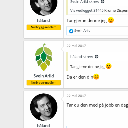
Svein Arild skrev:
Vis vedlegget 31445
Krome Dispense
Tar gjerne denne jeg
håland
Norbrygg-medlem
R
Svein Arild
e
a
k
29 Mai 2017
s
j
håland skrev:
o
n
Tar gjerne denne jeg
e
r
Svein Arild
Da er den din
:
Norbrygg-medlem
29 Mai 2017
Tar du den med på jobb en dag,
håland