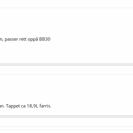
nn, passer rett oppå BB30
. Tappet ca 18,9L farris.