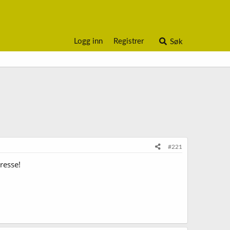
Logg inn
Registrer
Søk
#221
resse!