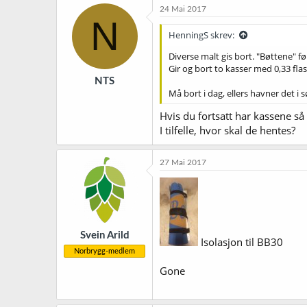
24 Mai 2017
N
HenningS skrev:
Diverse malt gis bort. "Bøttene" f
Gir og bort to kasser med 0,33 flas
NTS
Må bort i dag, ellers havner det i 
Hvis du fortsatt har kassene så 
I tilfelle, hvor skal de hentes?
27 Mai 2017
Svein Arild
Isolasjon til BB30
Norbrygg-medlem
Gone