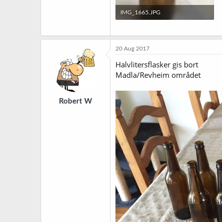
IMG_1665.JPG
85,1 KB · Sett: 60
20 Aug 2017
Halvlitersflasker gis bort
Madla/Revheim området
Robert W