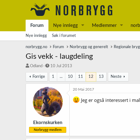
Forum
Nye innlegg
Medlemmer
norb
Nye innlegg
Søk i forumet
norbrygg.no
Forum
Norbrygg og generelt
Regionale bry
Gis vekk - laugdeling
T
S
Odland
10 Jul 2013
r
t
Forrige
1
...
10
11
12
13
Neste
å
a
d
r
s
t
20 Mai 2017
t
d
Jeg er også interessert i ma
a
a
r
t
t
o
e
r
Ekornskurken
Norbrygg-medlem