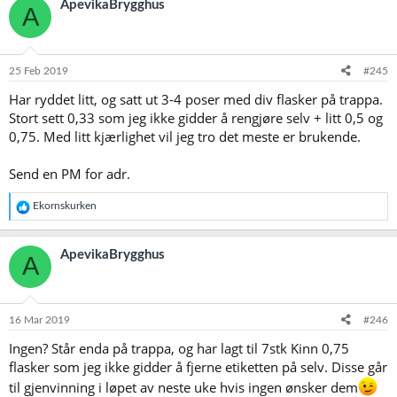
ApevikaBrygghus
A
s
j
o
n
e
25 Feb 2019
#245
r
Har ryddet litt, og satt ut 3-4 poser med div flasker på trappa.
:
Stort sett 0,33 som jeg ikke gidder å rengjøre selv + litt 0,5 og
0,75. Med litt kjærlighet vil jeg tro det meste er brukende.
Send en PM for adr.
R
Ekornskurken
e
a
k
ApevikaBrygghus
A
s
j
o
n
e
16 Mar 2019
#246
r
Ingen? Står enda på trappa, og har lagt til 7stk Kinn 0,75
:
flasker som jeg ikke gidder å fjerne etiketten på selv. Disse går
til gjenvinning i løpet av neste uke hvis ingen ønsker dem