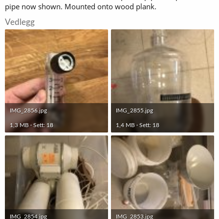
pipe now shown. Mounted onto wood plank.
Vedlegg
IMG_2856.jpg
IMG_2855.jpg
1,3 MB · Sett: 18
1,4 MB · Sett: 18
IMG_2854.jpg
IMG_2853.jpg