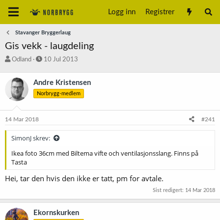
Logg inn
Registrer
Stavanger Bryggerlaug
Gis vekk - laugdeling
T
S
Odland
10 Jul 2013
r
t
å
a
Andre Kristensen
d
r
Norbrygg-medlem
s
t
t
d
a
a
14 Mar 2018
#241
r
t
t
o
SimonJ skrev:
e
r
Ikea foto 36cm med Biltema vifte och ventilasjonsslang. Finns på
Tasta
Hei, tar den hvis den ikke er tatt, pm for avtale.
Sist redigert:
14 Mar 2018
Ekornskurken