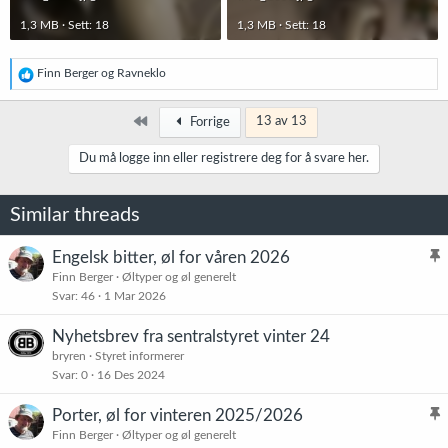
1,3 MB · Sett: 18
1,3 MB · Sett: 18
R
Finn Berger
og
Ravneklo
e
a
k
Først
13 av 13
Forrige
s
j
Du må logge inn eller registrere deg for å svare her.
o
n
e
Similar threads
r
:
Engelsk bitter, øl for våren 2026
l
Finn Berger
Øltyper og øl generelt
Svar
46
1 Mar 2026
i
s
Nyhetsbrev fra sentralstyret vinter 24
t
bryren
Styret informerer
r
Svar
0
16 Des 2024
e
t
Porter, øl for vinteren 2025/2026
l
Finn Berger
Øltyper og øl generelt