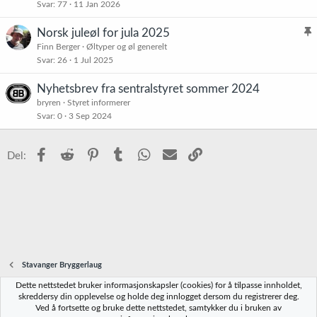
Svar
77
11 Jan 2026
i
s
Norsk juleøl for jula 2025
t
l
Finn Berger
Øltyper og øl generelt
r
Svar
26
1 Jul 2025
i
e
s
t
Nyhetsbrev fra sentralstyret sommer 2024
t
bryren
Styret informerer
r
Svar
0
3 Sep 2024
e
t
Facebook
Reddit
Pinterest
Tumblr
WhatsApp
E-post
Link
Del:
Stavanger Bryggerlaug
Dette nettstedet bruker informasjonskapsler (cookies) for å tilpasse innholdet,
Norbrygg-default
skreddersy din opplevelse og holde deg innlogget dersom du registrerer deg.
Ved å fortsette og bruke dette nettstedet, samtykker du i bruken av
Kontakt oss
Vilkår og regler
Personvernregler
Hjelp
Hjem
R