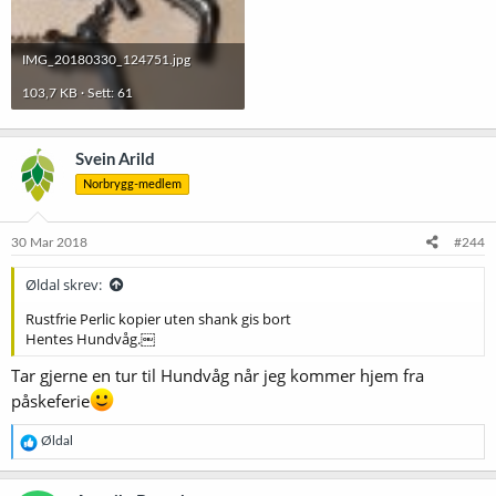
IMG_20180330_124751.jpg
103,7 KB · Sett: 61
Svein Arild
Norbrygg-medlem
30 Mar 2018
#244
Øldal skrev:
Rustfrie Perlic kopier uten shank gis bort
Hentes Hundvåg.￼
Tar gjerne en tur til Hundvåg når jeg kommer hjem fra
påskeferie
R
Øldal
e
a
k