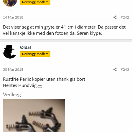
Norbrygg-medlem
14 Mar 2018
#242
Det viser seg at min gryte er 41 cm i diameter. Da passer det
vel kanskje ikke med den fotoen da. Søren klype.
Øldal
Norbrygg-medlem
30 Mar 2018
#243
Rustfrie Perlic kopier uten shank gis bort
Hentes Hundvåg.￼
Vedlegg