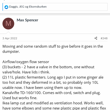
R
Daggis
,
JEG
og
Ekornskurken
e
a
k
Max Spencer
M
s
j
o
n
e
3 Apr 2022
#248
r
Moving and some random stuff to give before it goes in the
:
dumpster.
Airflow/oxygen flow sensor
(3) buckets - 2 have a valve in the bottom, one without
valve/hole. Have lids i think.
(2) 11L plastic fermenters. Long ago I put in some ginger ale
too hot and they deformed in a bit, so probably only 10L
usable now. I have been using them up to now.
Kanalvifte TD-160/100. Comes with cord, switch and plug.
Used but works fine.
Ikea lamp cut and modified as ventilation hood. Works well,
have some elbows and some new plastic pipe and plastic flex