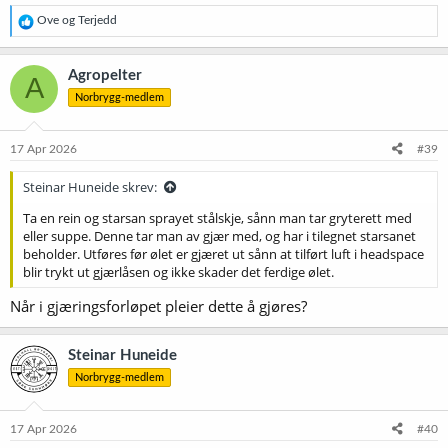
R
Ove
og
Terjedd
e
a
k
Agropelter
A
s
Norbrygg-medlem
j
o
n
e
17 Apr 2026
#39
r
:
Steinar Huneide skrev:
Ta en rein og starsan sprayet stålskje, sånn man tar gryterett med
eller suppe. Denne tar man av gjær med, og har i tilegnet starsanet
beholder. Utføres før ølet er gjæret ut sånn at tilført luft i headspace
blir trykt ut gjærlåsen og ikke skader det ferdige ølet.
Når i gjæringsforløpet pleier dette å gjøres?
Steinar Huneide
Norbrygg-medlem
17 Apr 2026
#40