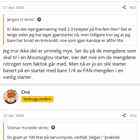
17 Apr 2026
#31
Jørgen O skrev:
Er ikke det
mye
gjærnæring med 2-3 teskjeer på fire-fem liter? Det er
lenge siden jeg har laget gjærstarter nå, men tidligere tror jeg at jeg
bare har brukt en knivsodd, noe som igjen kanskje er altfor lite.
Jeg trur ikke det er urimelig mye. Ser du på de mengdene som
skal til i en Moutsoglou-starter, sier det noe om de mengdene
nitrogen som faktisk går med. Men nå er jo en slik starter
basert på en starter med bare 1/4 av FAN-mengden i en
vanlig starter.
Ove
Norbrygg-medlem
17 Apr 2026
#32
Steinar Huneide skrev:
En gram pr 100 liter på Servomyces, vertfall. Selges i "praktisk