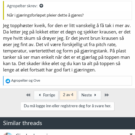
Agropelter skrev:
Når i gjæringsforløpet pleier dette å gjøres?
Jeg topphøster kveik, for den er litt vanskelig å få tak i mer av.
Da letter jeg på lokket etter et døgn og sjekker krausen, er det
mye hvitt skum så drøyer jeg. Er det jevnt brun krausen så
øser jeg fint av. Det vil være forskjellig ut fra pitch rate,
temperatur, vørtertetthet og form på gjæringstank. På plast
tanker så ser man enkelt når det er et gjærlag på toppen man
kan ta. Det skader ikke ølet og du kan ta alt på toppen så
lenge at ølet fortsatt har god fart i gjæringen.
R
Agropelter
og
Ove
e
a
k
Først
Siste
2 av 4
Forrige
Neste
s
j
Du må logge inn eller registrere deg for å svare her.
o
n
e
Similar threads
r
: