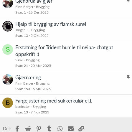
Gjenbruk av gjær
l
Finn Berger
Brygging
Svar
1
26 Des 2025
i
s
Hjelp til brygging av flamsk surøl
t
Jørgen E
Brygging
r
Svar
13
5 Okt 2025
e
t
Erstatning for Trident humle til neipa- chatgpt
S
oppskrift :)
Saski
Brygging
Svar
21
20 Mar 2025
Gjærnæring
l
Finn Berger
Brygging
Svar
153
6 Mai 2026
i
s
Fargejustering med sukkerkulør el.l.
B
t
beefeater
Brygging
r
Svar
13
7 Nov 2023
e
t
Facebook
Reddit
Pinterest
Tumblr
WhatsApp
E-post
Link
Del: