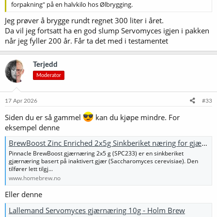
forpakning" på en halvkilo hos Ølbrygging.
Jeg prøver å brygge rundt regnet 300 liter i året.
Da vil jeg fortsatt ha en god slump Servomyces igjen i pakken
når jeg fyller 200 år. Får ta det med i testamentet
Terjedd
Moderator
17 Apr 2026
#33
Siden du er så gammel
kan du kjøpe mindre. For
eksempel denne
BrewBoost Zinc Enriched 2x5g Sinkberiket næring for gjær - Strømmen Hjemmebrygg AS
Pinnacle BrewBoost gjærnæring 2x5 g (SPC233) er en sinkberiket
gjærnæring basert på inaktivert gjær (Saccharomyces cerevisiae). Den
tilfører lett tilgj...
www.homebrew.no
Eller denne
Lallemand Servomyces gjærnæring 10g - Holm Brew