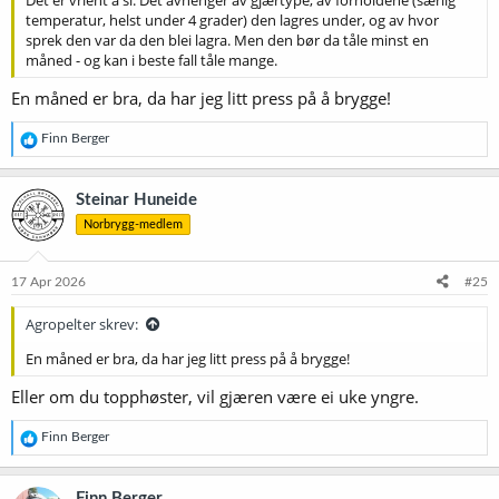
Det er vrient å si. Det avhenger av gjærtype, av forholdene (særlig
temperatur, helst under 4 grader) den lagres under, og av hvor
sprek den var da den blei lagra. Men den bør da tåle minst en
måned - og kan i beste fall tåle mange.
En måned er bra, da har jeg litt press på å brygge!
R
Finn Berger
e
a
k
Steinar Huneide
s
Norbrygg-medlem
j
o
n
e
17 Apr 2026
#25
r
:
Agropelter skrev:
En måned er bra, da har jeg litt press på å brygge!
Eller om du topphøster, vil gjæren være ei uke yngre.
R
Finn Berger
e
a
k
Finn Berger