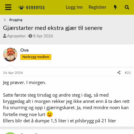
Logg inn
Registrer
Brygging
Gjærstarter med ekstra gjær til senere
T
S
Agropelter
8 Apr 2026
r
t
å
a
Ove
d
r
Norbrygg-medlem
s
t
t
d
a
a
16 Apr 2026
#21
r
t
t
o
Jeg prøver. I morgen.
e
r
Satte første steg tirsdag og andre steg i dag, så med
bryggedag alt i morgen rekker jeg ikke annet enn å ta den rett
fra snurring og opp i gjæringskaret. Ja, med mindre noen kan
fortelle meg noe lurt
Ellers blir det å dumpe 1,5 liter i et pilsbrygg på 21 liter