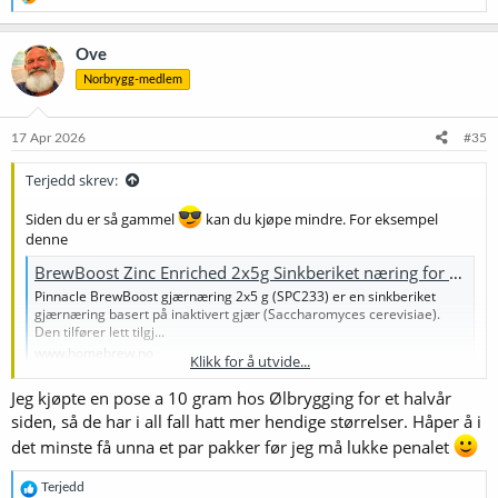
e
a
k
Ove
s
Norbrygg-medlem
j
o
n
e
17 Apr 2026
#35
r
:
Terjedd skrev:
Siden du er så gammel
kan du kjøpe mindre. For eksempel
denne
BrewBoost Zinc Enriched 2x5g Sinkberiket næring for gjær - Strømmen Hjemmebrygg AS
Pinnacle BrewBoost gjærnæring 2x5 g (SPC233) er en sinkberiket
gjærnæring basert på inaktivert gjær (Saccharomyces cerevisiae).
Den tilfører lett tilgj...
www.homebrew.no
Klikk for å utvide...
Eller denne
Jeg kjøpte en pose a 10 gram hos Ølbrygging for et halvår
Lallemand Servomyces gjærnæring 10g - Holm Brew
siden, så de har i all fall hatt mer hendige størrelser. Håper å i
Lallemands Servomyces gjærnæring er en naturlig beriket
det minste få unna et par pakker før jeg må lukke penalet
enkeltstamme bryggegjær som brukes som et biologisk
gjærnæringsstoff.
R
Terjedd