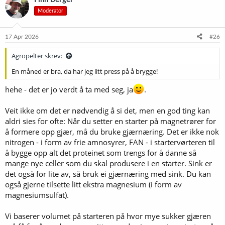
s
Moderator
j
o
n
e
17 Apr 2026
#26
r
:
Agropelter skrev:
En måned er bra, da har jeg litt press på å brygge!
hehe - det er jo verdt å ta med seg, ja
.
Veit ikke om det er nødvendig å si det, men en god ting kan
aldri sies for ofte: Når du setter en starter på magnetrører for
å formere opp gjær, må du bruke gjærnæring. Det er ikke nok
nitrogen - i form av frie amnosyrer, FAN - i startervørteren til
å bygge opp alt det proteinet som trengs for å danne så
mange nye celler som du skal produsere i en starter. Sink er
det også for lite av, så bruk ei gjærnæring med sink. Du kan
også gjerne tilsette litt ekstra magnesium (i form av
magnesiumsulfat).
Vi baserer volumet på starteren på hvor mye sukker gjæren