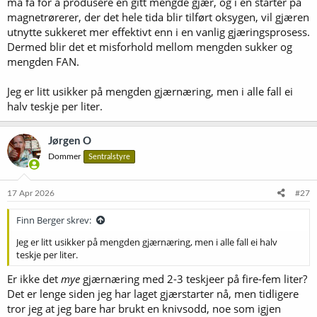
må få for å produsere en gitt mengde gjær, og i en starter på
magnetrørerer, der det hele tida blir tilført oksygen, vil gjæren
utnytte sukkeret mer effektivt enn i en vanlig gjæringsprosess.
Dermed blir det et misforhold mellom mengden sukker og
mengden FAN.
Jeg er litt usikker på mengden gjærnæring, men i alle fall ei
halv teskje per liter.
Jørgen O
Dommer
Sentralstyre
17 Apr 2026
#27
Finn Berger skrev:
Jeg er litt usikker på mengden gjærnæring, men i alle fall ei halv
teskje per liter.
Er ikke det
mye
gjærnæring med 2-3 teskjeer på fire-fem liter?
Det er lenge siden jeg har laget gjærstarter nå, men tidligere
tror jeg at jeg bare har brukt en knivsodd, noe som igjen