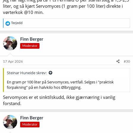
liter, og så kjørt Servomyces (1 gram per 100 liter) direkte i
vørterkok @10 min.
R
Terjedd
e
a
k
Finn Berger
s
Moderator
j
o
n
e
17 Apr 2026
#30
r
:
Steinar Huneide skrev:
En gram pr 100 liter på Servomyces, vertfall. Selges i "praktisk
forpakning" på en halvkilo hos Ølbrygging.
Servomyces er et sinktilskudd, ikke gjærnæring i vanlig
forstand.
Finn Berger
Moderator