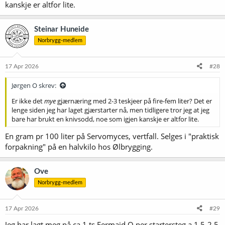
kanskje er altfor lite.
Steinar Huneide
Norbrygg-medlem
17 Apr 2026
#28
Jørgen O skrev:
Er ikke det
mye
gjærnæring med 2-3 teskjeer på fire-fem liter? Det er
lenge siden jeg har laget gjærstarter nå, men tidligere tror jeg at jeg
bare har brukt en knivsodd, noe som igjen kanskje er altfor lite.
En gram pr 100 liter på Servomyces, vertfall. Selges i "praktisk
forpakning" på en halvkilo hos Ølbrygging.
Ove
Norbrygg-medlem
17 Apr 2026
#29
Jeg har lagt meg på ca 1 ts Fermaid O per startersteg a 1,5-2,5