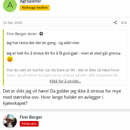
Agropelter
A
Norbrygg-medlem
16 Apr 2026
#22
Finn Berger skrev:
Jeg har testa det der én gang - og aldri mer.
Jeg er helt for å streve litt for å få god gjær - men et sted går grensa
.
Har du satt en starter, tar du bare av litt - det er ikke så nøye hvor
mye - og så setter du bare en ny starter på den. (Ellr topphøst litt,
som
@Steinar Huneide
sier.) Regn en tilvekst på 140 milliarder celler
Klikk for å utvide...
per liter 1.040-vørter (forutsatt magnetrører), og så kan du legge til
Det er slikt jeg vil høre! Da gidder jeg ikke å stresse for mye
litt på skjønn for den gjæren du starter med. Nøyaktig celletelling er
det bare tull å henge seg opp i - det er alltid en illusjon. Og det er
med størrelse osv. Hvor lenge holder en avlegger i
uansett minst like viktig at den gjæren du pitcher, er i fin form. Så
kjøleskapet?
lenge den er det, er slingringsmonnet for antall celler temmelig
stort.
Finn Berger
Moderator