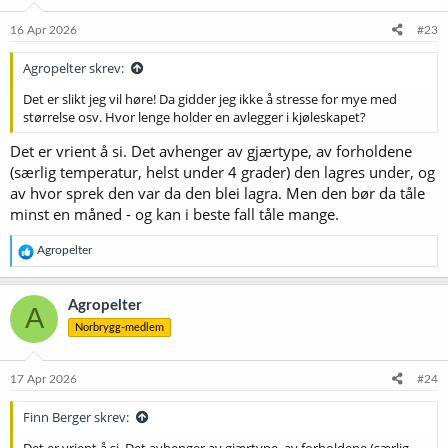
16 Apr 2026
#23
Agropelter skrev:
Det er slikt jeg vil høre! Da gidder jeg ikke å stresse for mye med
størrelse osv. Hvor lenge holder en avlegger i kjøleskapet?
Det er vrient å si. Det avhenger av gjærtype, av forholdene
(særlig temperatur, helst under 4 grader) den lagres under, og
av hvor sprek den var da den blei lagra. Men den bør da tåle
minst en måned - og kan i beste fall tåle mange.
R
Agropelter
e
a
k
Agropelter
A
s
Norbrygg-medlem
j
o
n
e
17 Apr 2026
#24
r
:
Finn Berger skrev: