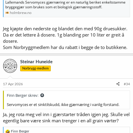
Lallemands Servomyces gjærnæring er en naturlig beriket enkeltstamme
bryggegjær som brukes som et biologisk gjærnæringsstoff.
holmbrew.no
Jeg kjøpte den nederste og blandet den med 90g druesukker.
Da er det lettere å dosere. 1g blanding per 10 liter er greit å
dosere.
Som Norbryggmedlem har du rabatt i begge de to butikkene.
Steinar Huneide
Norbrygg-medlem
17 Apr 2026
#34
Finn Berger skrev:
Servomyces er et sinktilskudd, ikke gjærnæring i vanlig forstand.
Ja, jeg rota meg vel inn i gjærstarter tråden igjen jeg. Skulle vel
egentlig bare være sink man trenger i en all grain vørter?
R
Finn Berger