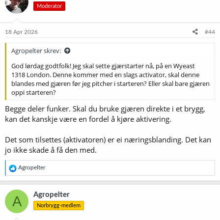
Moderator
18 Apr 2026
#44
Agropelter skrev:
God lørdag godtfolk! Jeg skal sette gjærstarter nå, på en Wyeast
1318 London. Denne kommer med en slags activator, skal denne
blandes med gjæren før jeg pitcher i starteren? Eller skal bare gjæren
oppi starteren?
Begge deler funker. Skal du bruke gjæren direkte i et brygg,
kan det kanskje være en fordel å kjøre aktivering.
Det som tilsettes (aktivatoren) er ei næringsblanding. Det kan
jo ikke skade å få den med.
R
Agropelter
e
a
k
Agropelter
A
s
Norbrygg-medlem
j
o