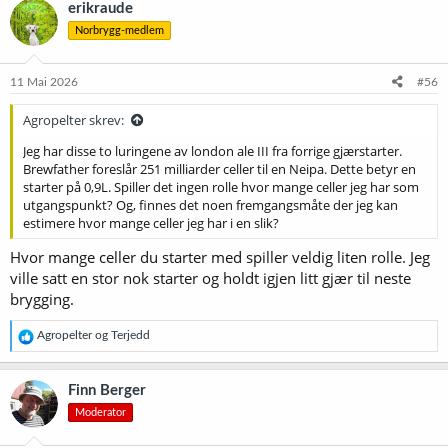
erikraude
Norbrygg-medlem
11 Mai 2026
#56
Agropelter skrev:
Jeg har disse to luringene av london ale III fra forrige gjærstarter.
Brewfather foreslår 251 milliarder celler til en Neipa. Dette betyr en
starter på 0,9L. Spiller det ingen rolle hvor mange celler jeg har som
utgangspunkt? Og, finnes det noen fremgangsmåte der jeg kan
estimere hvor mange celler jeg har i en slik?
Hvor mange celler du starter med spiller veldig liten rolle. Jeg
ville satt en stor nok starter og holdt igjen litt gjær til neste
brygging.
R
Agropelter
og
Terjedd
e
a
k
Finn Berger
s
Moderator
j
o
n