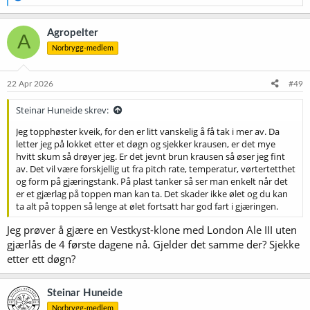
e
a
k
Agropelter
A
s
Norbrygg-medlem
j
o
n
e
22 Apr 2026
#49
r
:
Steinar Huneide skrev:
Jeg topphøster kveik, for den er litt vanskelig å få tak i mer av. Da
letter jeg på lokket etter et døgn og sjekker krausen, er det mye
hvitt skum så drøyer jeg. Er det jevnt brun krausen så øser jeg fint
av. Det vil være forskjellig ut fra pitch rate, temperatur, vørtertetthet
og form på gjæringstank. På plast tanker så ser man enkelt når det
er et gjærlag på toppen man kan ta. Det skader ikke ølet og du kan
ta alt på toppen så lenge at ølet fortsatt har god fart i gjæringen.
Jeg prøver å gjære en Vestkyst-klone med London Ale III uten
gjærlås de 4 første dagene nå. Gjelder det samme der? Sjekke
etter ett døgn?
Steinar Huneide
Norbrygg-medlem