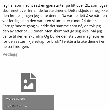
r
Jeg har som nevnt satt en gjærstarter på litt over 2L, som også
:
skummet over innen de første timene. Dette skjedde meg ikke
den første gangen jeg satte denne. Da var det lett å se når den
var ferdig siden den var uten skum etter rundt 24 timer.
Forrige/andre gang skjedde det samme som nå, da tok jeg
den av etter ca 30 timer. Men skummet ga seg ikke. Må jeg
vente til den er skumfri? Og burde den stå uten magnetrører
før den settes i kjøleskap før bruk? Tenkte å bruke denne i en
neipa i morgen.
Vedlegg
IMG_5141.jpeg
3,9 MB · Sett: 14