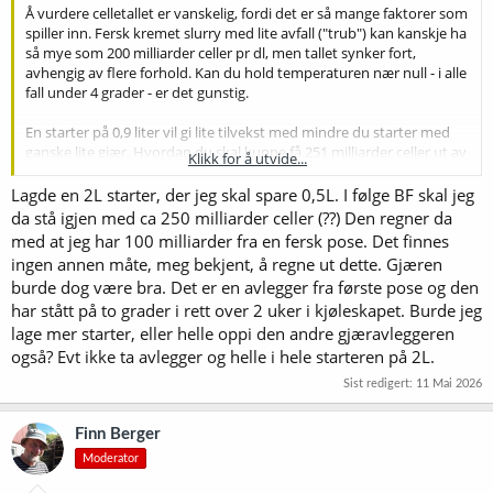
Å vurdere celletallet er vanskelig, fordi det er så mange faktorer som
spiller inn. Fersk kremet slurry med lite avfall ("trub") kan kanskje ha
så mye som 200 milliarder celler pr dl, men tallet synker fort,
avhengig av flere forhold. Kan du hold temperaturen nær null - i alle
fall under 4 grader - er det gunstig.
En starter på 0,9 liter vil gi lite tilvekst med mindre du starter med
ganske lite gjær. Hvordan du skal kunne få 251 milliarder celler ut av
Klikk for å utvide...
den, skjønner jeg ikke, med mindre du starter med mye god gjær. En
liter starter med en OG på 1.040 inneholder nok næring til å fø opp
Lagde en 2L starter, der jeg skal spare 0,5L. I følge BF skal jeg
140 milliarder ny celler, men det forutsetter et rimelig forhold
da stå igjen med ca 250 milliarder celler (??) Den regner da
mellom gjærmengde og startervolum. (Den gjæren du starter med,
med at jeg har 100 milliarder fra en fersk pose. Det finnes
tar nok en anselig del av en starter på 0,9 liter for å tilfredsstille egne
ingen annen måte, meg bekjent, å regne ut dette. Gjæren
behov. Den rekker da ikke å formere seg noe særlig før det er slutt
burde dog være bra. Det er en avlegger fra første pose og den
på sukkeret og det er på tide å ta kvelden.)
har stått på to grader i rett over 2 uker i kjøleskapet. Burde jeg
Jeg er nok enig med
@erikraude
. Regn 140 milliarder nye celler pr
lage mer starter, eller helle oppi den andre gjæravleggeren
liter starter, og ignorer den gjæren du starter med. Er den gammel -
også? Evt ikke ta avlegger og helle i hele starteren på 2L.
eller har du grunn til å tru at den ikke er veldig frisk - ville jeg ikke
Sist redigert:
11 Mai 2026
brukt mye av den. Da får du bare med mye død gjær og/eller mye
sliten gjær, og det er aldri gunstig.
Finn Berger
Moderator