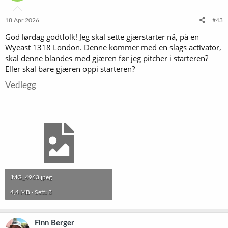
o
n
e
18 Apr 2026
#43
r
God lørdag godtfolk! Jeg skal sette gjærstarter nå, på en
:
Wyeast 1318 London. Denne kommer med en slags activator,
skal denne blandes med gjæren før jeg pitcher i starteren?
Eller skal bare gjæren oppi starteren?
Vedlegg
IMG_4963.jpeg
4,4 MB · Sett: 8
Finn Berger