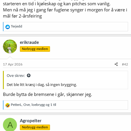
starteren en tid i kjøleskap og kan pitches som vanlig.
Men nå må jeg i gang før fuglene synger i morgen for å være i
mål før 2-årsfeiring
R
Terjedd
e
a
k
erikraude
s
Norbrygg-medlem
j
o
n
e
17 Apr 2026
#42
r
:
Ove skrev:
Det ble litt kræsj i dag, så ingen brygging.
Burde bytta de bremsene i går, skjønner jeg.
R
PetterL
,
Ove
,
loebrygg
og 1 til
e
a
k
Agropelter
A
s
Norbrygg-medlem
j