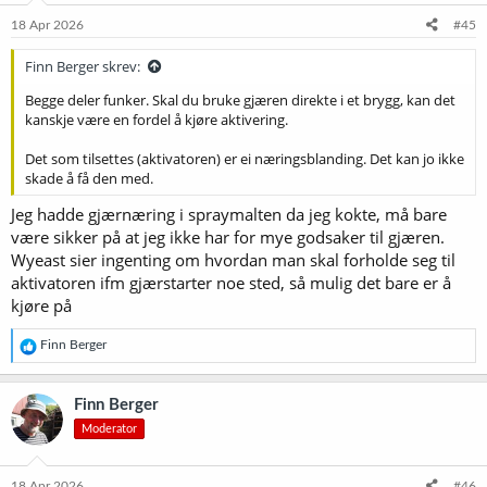
n
e
18 Apr 2026
#45
r
:
Finn Berger skrev:
Begge deler funker. Skal du bruke gjæren direkte i et brygg, kan det
kanskje være en fordel å kjøre aktivering.
Det som tilsettes (aktivatoren) er ei næringsblanding. Det kan jo ikke
skade å få den med.
Jeg hadde gjærnæring i spraymalten da jeg kokte, må bare
være sikker på at jeg ikke har for mye godsaker til gjæren.
Wyeast sier ingenting om hvordan man skal forholde seg til
aktivatoren ifm gjærstarter noe sted, så mulig det bare er å
kjøre på
R
Finn Berger
e
a
k
Finn Berger
s
Moderator
j
o
n
e
18 Apr 2026
#46