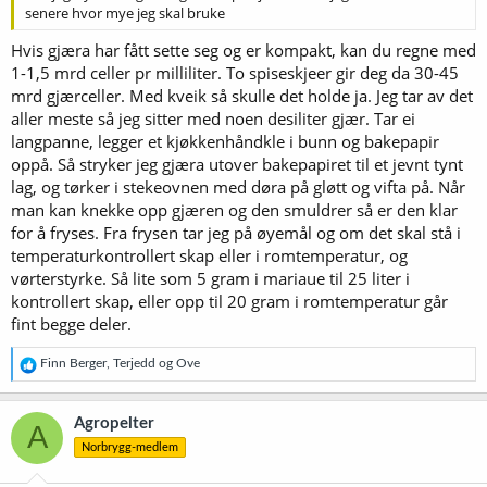
senere hvor mye jeg skal bruke
Hvis gjæra har fått sette seg og er kompakt, kan du regne med
1-1,5 mrd celler pr milliliter. To spiseskjeer gir deg da 30-45
mrd gjærceller. Med kveik så skulle det holde ja. Jeg tar av det
aller meste så jeg sitter med noen desiliter gjær. Tar ei
langpanne, legger et kjøkkenhåndkle i bunn og bakepapir
oppå. Så stryker jeg gjæra utover bakepapiret til et jevnt tynt
lag, og tørker i stekeovnen med døra på gløtt og vifta på. Når
man kan knekke opp gjæren og den smuldrer så er den klar
for å fryses. Fra frysen tar jeg på øyemål og om det skal stå i
temperaturkontrollert skap eller i romtemperatur, og
vørterstyrke. Så lite som 5 gram i mariaue til 25 liter i
kontrollert skap, eller opp til 20 gram i romtemperatur går
fint begge deler.
R
Finn Berger
,
Terjedd
og
Ove
e
a
k
Agropelter
A
s
Norbrygg-medlem
j
o
n