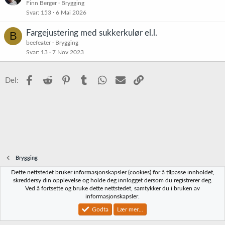
l
Finn Berger
Brygging
Svar
153
6 Mai 2026
i
s
Fargejustering med sukkerkulør el.l.
B
t
beefeater
Brygging
r
Svar
13
7 Nov 2023
e
t
Facebook
Reddit
Pinterest
Tumblr
WhatsApp
E-post
Link
Del:
Brygging
Dette nettstedet bruker informasjonskapsler (cookies) for å tilpasse innholdet,
Norbrygg-default
skreddersy din opplevelse og holde deg innlogget dersom du registrerer deg.
Ved å fortsette og bruke dette nettstedet, samtykker du i bruken av
Kontakt oss
Vilkår og regler
Personvernregler
Hjelp
Hjem
R
informasjonskapsler.
S
S
Godta
Lær mer...
®
Community platform by XenForo
© 2010-2023 XenForo Ltd.