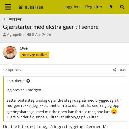
Logg inn
Registrer
Brygging
Gjærstarter med ekstra gjær til senere
T
S
Agropelter
8 Apr 2026
r
t
å
a
Ove
d
r
Norbrygg-medlem
s
t
t
d
a
a
17 Apr 2026
#41
r
t
t
o
Ove skrev:
e
r
Jeg prøver. I morgen.
Satte første steg tirsdag og andre steg i dag, så med bryggedag alt i
morgen rekker jeg ikke annet enn å ta den rett fra snurring og opp i
gjæringskaret. Ja, med mindre noen kan fortelle meg noe lurt
Ellers blir det å dumpe 1,5 liter i et pilsbrygg på 21 liter
Det ble litt kræsj i dag, så ingen brygging. Dermed får