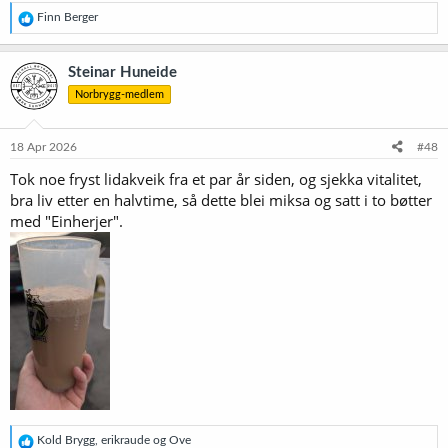
R
Finn Berger
e
a
k
Steinar Huneide
s
Norbrygg-medlem
j
o
n
e
18 Apr 2026
#48
r
Tok noe fryst lidakveik fra et par år siden, og sjekka vitalitet,
:
bra liv etter en halvtime, så dette blei miksa og satt i to bøtter
med "Einherjer".
R
Kold Brygg
,
erikraude
og
Ove