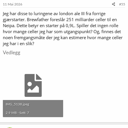
e
11 Mai 2026
#55
r
Jeg har disse to luringene av london ale III fra forrige
:
gjærstarter. Brewfather foreslår 251 milliarder celler til en
Neipa. Dette betyr en starter på 0,9L. Spiller det ingen rolle
hvor mange celler jeg har som utgangspunkt? Og, finnes det
noen fremgangsmåte der jeg kan estimere hvor mange celler
jeg har i en slik?
Vedlegg
IMG_5138.jpeg
2,9 MB · Sett: 7