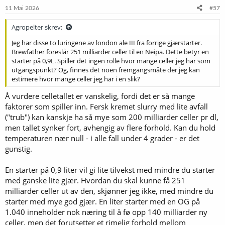
e
11 Mai 2026
#57
r
:
Agropelter skrev:
Jeg har disse to luringene av london ale III fra forrige gjærstarter.
Brewfather foreslår 251 milliarder celler til en Neipa. Dette betyr en
starter på 0,9L. Spiller det ingen rolle hvor mange celler jeg har som
utgangspunkt? Og, finnes det noen fremgangsmåte der jeg kan
estimere hvor mange celler jeg har i en slik?
Å vurdere celletallet er vanskelig, fordi det er så mange
faktorer som spiller inn. Fersk kremet slurry med lite avfall
("trub") kan kanskje ha så mye som 200 milliarder celler pr dl,
men tallet synker fort, avhengig av flere forhold. Kan du hold
temperaturen nær null - i alle fall under 4 grader - er det
gunstig.
En starter på 0,9 liter vil gi lite tilvekst med mindre du starter
med ganske lite gjær. Hvordan du skal kunne få 251
milliarder celler ut av den, skjønner jeg ikke, med mindre du
starter med mye god gjær. En liter starter med en OG på
1.040 inneholder nok næring til å fø opp 140 milliarder ny
celler, men det forutsetter et rimelig forhold mellom