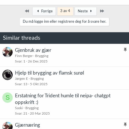
Først
Siste
3 av 4
Forrige
Neste
Du må logge inn eller registrere deg for å svare her.
Similar threads
Gjenbruk av gjær
l
Finn Berger
Brygging
Svar
1
26 Des 2025
i
s
Hjelp til brygging av flamsk surøl
t
Jørgen E
Brygging
r
Svar
13
5 Okt 2025
e
t
Erstatning for Trident humle til neipa- chatgpt
S
oppskrift :)
Saski
Brygging
Svar
21
20 Mar 2025
Gjærnæring