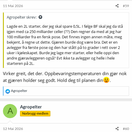
11 Mai 2026
#59
Agropelter skrev:
Lagde en 2L starter, der jeg skal spare 0,5L. I følge BF skal jeg da stå
igjen med ca 250 milliarder celler (??) Den regner da med at jeg har
100 milliarder fra en fersk pose. Det finnes ingen annen måte, meg
bekjent, å regne ut dette. Gjæren burde dog være bra. Det er en
avlegger fra første pose og den har stått på to grader i rett over 2
uker i kjøleskapet. Burde jeg lage mer starter, eller helle oppi den
andre gjæravleggeren også? Evt ikke ta avlegger og helle i hele
starteren på 2L.
Virker greit, det der. Oppbevaringstemperaturen din gjør nok
at gjæren holder seg godt. Hold deg til planen din
.
R
Agropelter
e
a
k
Agropelter
A
s
Norbrygg-medlem
j
o
n
e
12 Mai 2026
#60