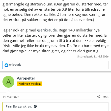
gjærmengde og startervolum. (Den gjæren du starter med, tar
nok en anselig del av en starter på 0,9 liter for å tilfredsstille
egne behov. Den rekker da ikke å formere seg noe særlig før
det er slutt på sukkeret og det er på tide å ta kvelden.)
Jeg er nok enig med
@erikraude
. Regn 140 milliarder nye
celler pr liter starter, og ignorer den gjæren du starter med. Er
den gammel - eller har du grunn til å tru at den ikke er veldig
frisk - ville jeg ikke brukt mye av den. Da får du bare med mye
død gjær og/eller mye sliten gjær, og det er aldri gunstig.
Sist redigert:
11 Mai 2026
R
erikraude
e
a
k
Agropelter
A
s
Norbrygg-medlem
j
o
n
e
11 Mai 2026
#58
r
:
Finn Berger skrev: