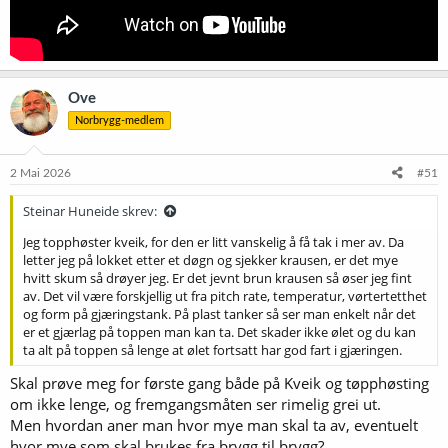
Ove
Norbrygg-medlem
2 Mai 2026
#51
Steinar Huneide skrev:
Jeg topphøster kveik, for den er litt vanskelig å få tak i mer av. Da
letter jeg på lokket etter et døgn og sjekker krausen, er det mye
hvitt skum så drøyer jeg. Er det jevnt brun krausen så øser jeg fint
av. Det vil være forskjellig ut fra pitch rate, temperatur, vørtertetthet
og form på gjæringstank. På plast tanker så ser man enkelt når det
er et gjærlag på toppen man kan ta. Det skader ikke ølet og du kan
ta alt på toppen så lenge at ølet fortsatt har god fart i gjæringen.
Skal prøve meg for første gang både på Kveik og tøpphøsting
om ikke lenge, og fremgangsmåten ser rimelig grei ut.
Men hvordan aner man hvor mye man skal ta av, eventuelt
hvor mye som skal brukes fra brygg til brygg?