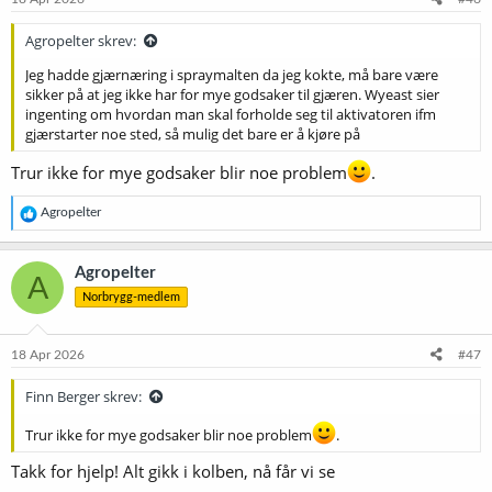
r
:
Agropelter skrev:
Jeg hadde gjærnæring i spraymalten da jeg kokte, må bare være
sikker på at jeg ikke har for mye godsaker til gjæren. Wyeast sier
ingenting om hvordan man skal forholde seg til aktivatoren ifm
gjærstarter noe sted, så mulig det bare er å kjøre på
Trur ikke for mye godsaker blir noe problem
.
R
Agropelter
e
a
k
Agropelter
A
s
Norbrygg-medlem
j
o
n
e
18 Apr 2026
#47
r
:
Finn Berger skrev:
Trur ikke for mye godsaker blir noe problem
.
Takk for hjelp! Alt gikk i kolben, nå får vi se