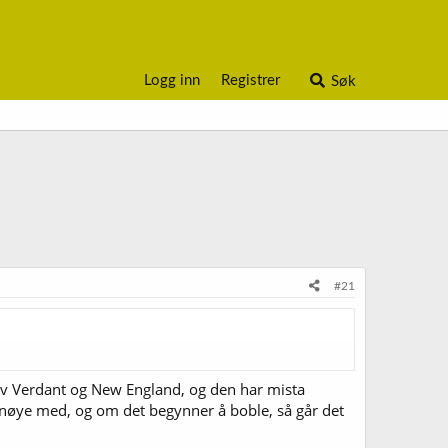
Logg inn
Registrer
Søk
#21
 av Verdant og New England, og den har mista
 nøye med, og om det begynner å boble, så går det