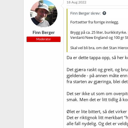
18 Aug 2022
Finn Berger skrev:
Fortsetter fra forrige innlegg.
Brygg på ca. 25 liter, burikkstyrk
Finn Berger
Verdant/New England og 100 gr Strat
Moderator
Skal vel bli bra, om det Stan Hie
Da er dette tappa opp, så her 
Det gjæra raskt og greit, og br
gjeldende - på annen måte enn 
fra starten av gjæringa, blei de
Det ser ikke ut som om overpit
smak. Men det er litt tidlig å ko
Ølet er lite bittert, så det vir
Det er riktignok litt merkbart "
alle fall nydelig. Og det er veld