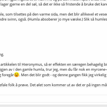
ger gjerne en del søl, så det er ikke så fristende å bruke det kare
som tilsettes på den varme sida, men det blir allikevel et vesentli
re svinn, også. (Humla absoberer jo mye væske.) Slik så humleskjem
ng.
i artikkelen til Hieronymus, så er effekten en særegen behagelig bi
 igjen av i den gamle humla, trur jeg, men du får nok en myrcene-ef
g foregår
. Men det blir godt - og denne gangen fikk jeg virkelig
nbefale folk å prøve. Det ølet som kommer ut av det er på ingen 