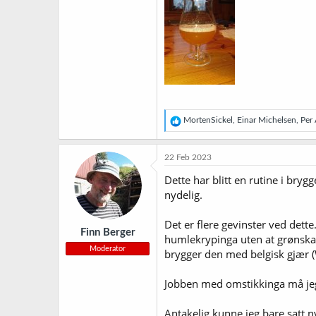
R
MortenSickel
,
Einar Michelsen
,
Per
e
a
k
22 Feb 2023
s
j
Dette har blitt en rutine i bry
o
nydelig.
n
e
r
Det er flere gevinster ved dett
Finn Berger
:
humlekrypinga uten at grønska l
Moderator
brygger den med belgisk gjær (
Jobben med omstikkinga må jeg u
Antakelig kunne jeg bare satt n