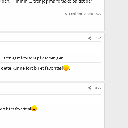
 siden). Hmmm … tror jeg må forsøke på det der
Sist redigert:
21 Aug 2022
#26
 tror jeg må forsøke på det der igjen ….
ette kunne fort bli et favorittøl
.
#27
t bli et favorittøl
.