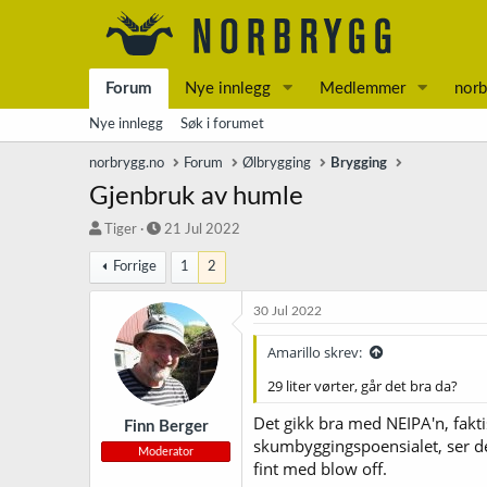
Forum
Nye innlegg
Medlemmer
norb
Nye innlegg
Søk i forumet
norbrygg.no
Forum
Ølbrygging
Brygging
Gjenbruk av humle
T
S
Tiger
21 Jul 2022
r
t
Forrige
1
2
å
a
d
r
s
t
30 Jul 2022
t
d
a
a
Amarillo skrev:
r
t
29 liter vørter, går det bra da?
t
o
e
Det gikk bra med NEIPA'n, fakt
r
Finn Berger
skumbyggingspoensialet, ser de
Moderator
fint med blow off.