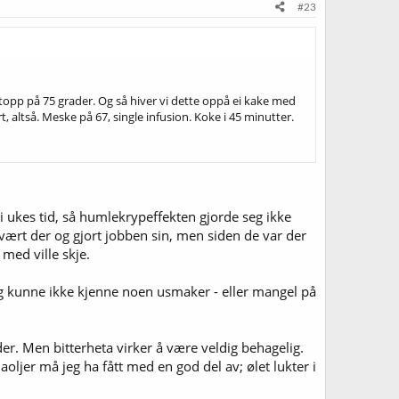
#23
estopp på 75 grader. Og så hiver vi dette oppå ei kake med
t, altså. Meske på 67, single infusion. Koke i 45 minutter.
i ukes tid, så humlekrypeffekten gjorde seg ikke
vært der og gjort jobben sin, men siden de var der
 med ville skje.
g kunne ikke kjenne noen usmaker - eller mangel på
der. Men bitterheta virker å være veldig behagelig.
aoljer må jeg ha fått med en god del av; ølet lukter i