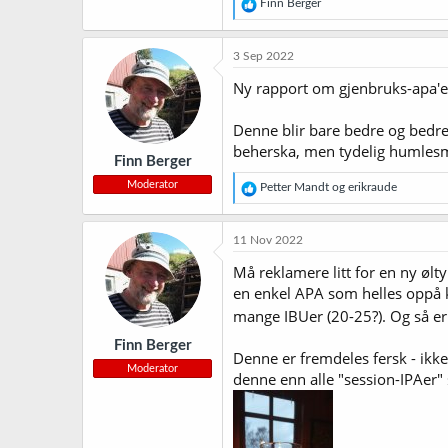
R
Finn Berger
e
a
k
3 Sep 2022
s
j
Ny rapport om gjenbruks-apa'e
o
n
Denne blir bare bedre og bedre, 
e
r
beherska, men tydelig humlesmak
Finn Berger
:
Moderator
R
Petter Mandt
og
erikraude
e
a
k
11 Nov 2022
s
j
Må reklamere litt for en ny ølt
o
en enkel APA som helles oppå ka
n
mange IBUer (20-25?). Og så er d
e
r
Finn Berger
:
Denne er fremdeles fersk - ikke
Moderator
denne enn alle "session-IPAer"