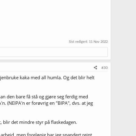
Sist redigert:
11 Nov 2022
#30
gjenbruke kaka med all humla. Og det blir helt
kan den bare få stå og gjøre seg ferdig med
. (NEIPA'n er forøvrig en "BIPA", dvs. at jeg
, blir det mindre styr på flaskedagen.
 arbeid, men foreløpig har jeg spandert reint