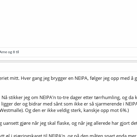
 Arne
og 8 til
ggeriet mitt. Hver gang jeg brygger en NEIPA, følger jeg opp med å 
e. Nå stikker jeg om NEIPA'n to-tre dager etter tørrhumling, og da 
igger der og bidrar med sånt som ikke er så sjarmerende i NEIPA'n
Westmalle). Og den er ikke veldig sterk, kanskje opp mot 6%.)
ansett gjøre når jeg skal flaske, og når jeg allerede har gjort det
ytt øl i gjæringskaret til NEIPA'n, og på den måten spart enda mer