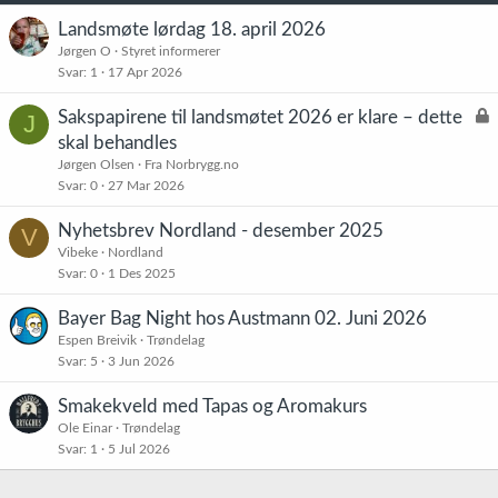
Landsmøte lørdag 18. april 2026
Jørgen O
Styret informerer
Svar
1
17 Apr 2026
L
Sakspapirene til landsmøtet 2026 er klare – dette
J
å
skal behandles
s
Jørgen Olsen
Fra Norbrygg.no
t
Svar
0
27 Mar 2026
Nyhetsbrev Nordland - desember 2025
V
Vibeke
Nordland
Svar
0
1 Des 2025
Bayer Bag Night hos Austmann 02. Juni 2026
Espen Breivik
Trøndelag
Svar
5
3 Jun 2026
Smakekveld med Tapas og Aromakurs
Ole Einar
Trøndelag
Svar
1
5 Jul 2026