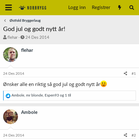
Logg inn
Registrer
Østfold Bryggerlaug
God jul og godt nytt år!
T
S
flehar
24 Des 2014
r
t
å
a
flehar
d
r
s
t
t
d
a
a
24 Des 2014
#1
r
t
t
o
Ønsker alle en riktig så god jul og godt nytt år
e
r
R
Ambole
,
mr blonde
,
Espen93
og 1 til
e
a
k
Ambole
s
j
o
n
e
24 Des 2014
#2