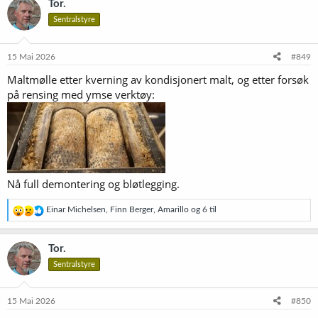
Tor.
s
Sentralstyre
j
o
n
e
15 Mai 2026
#849
r
Maltmølle etter kverning av kondisjonert malt, og etter forsøk
:
på rensing med ymse verktøy:
Nå full demontering og bløtlegging.
R
Einar Michelsen
,
Finn Berger
,
Amarillo
og 6 til
e
a
k
Tor.
s
Sentralstyre
j
o
n
e
15 Mai 2026
#850
r