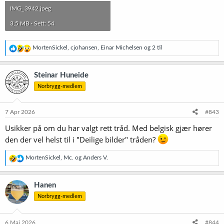
IMG_3942.jpeg
3,5 MB · Sett: 54
R
MortenSickel
,
cjohansen
,
Einar Michelsen
og 2 til
e
a
k
Steinar Huneide
s
Norbrygg-medlem
j
o
n
e
7 Apr 2026
#843
r
Usikker på om du har valgt rett tråd. Med belgisk gjær hører
:
den der vel helst til i "Deilige bilder" tråden?
R
MortenSickel
,
Mc.
og
Anders V.
e
a
k
Hanen
s
Norbrygg-medlem
j
o
n
e
6 Mai 2026
#844