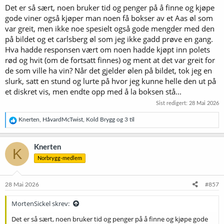
Det er så sært, noen bruker tid og penger på å finne og kjøpe
gode viner også kjøper man noen få bokser av et Aas øl som
var greit, men ikke noe spesielt også gode mengder med den
på bildet og et carlsberg øl som jeg ikke gadd prøve en gang.
Hva hadde responsen vært om noen hadde kjøpt inn polets
rød og hvit (om de fortsatt finnes) og ment at det var greit for
de som ville ha vin? Når det gjelder ølen på bildet, tok jeg en
slurk, satt en stund og lurte på hvor jeg kunne helle den ut på
et diskret vis, men endte opp med å la boksen stå...
Sist redigert:
28 Mai 2026
R
Knerten
,
HåvardMcTwist
,
Kold Brygg
og 3 til
e
a
k
Knerten
K
s
Norbrygg-medlem
j
o
n
e
28 Mai 2026
#857
r
:
MortenSickel skrev:
Det er så sært, noen bruker tid og penger på å finne og kjøpe gode