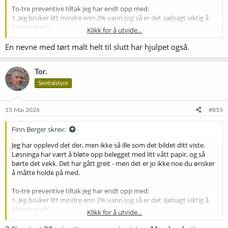
To-tre preventive tiltak jeg har endt opp med:
1. Jeg bruker litt mindre enn 2% vann (og så er det sjølsagt viktig å
blande godt).
Klikk for å utvide...
2. 10 minutter er litt snaut. Jeg lar det stå et kvarter nå før jeg
kverner.
En nevne med tørt malt helt til slutt har hjulpet også.
3. Mjøl fra bunnen av maltposen skal ikke tas med. Jeg trur det er
det verste.
Tor.
Sentralstyre
15 Mai 2026
#853
Finn Berger skrev:
Jeg har opplevd det der, men ikke så ille som det bildet ditt viste.
Løsninga har vært å bløte opp belegget med litt vått papir, og så
børte det vekk. Det har gått greit - men det er jo ikke noe du ønsker
å måtte holde på med.
To-tre preventive tiltak jeg har endt opp med:
1. Jeg bruker litt mindre enn 2% vann (og så er det sjølsagt viktig å
blande godt).
Klikk for å utvide...
2. 10 minutter er litt snaut. Jeg lar det stå et kvarter nå før jeg
kverner.