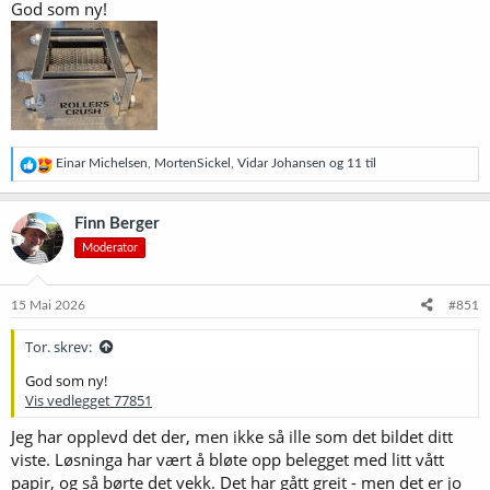
God som ny!
:
R
Einar Michelsen
,
MortenSickel
,
Vidar Johansen
og 11 til
e
a
k
Finn Berger
s
Moderator
j
o
n
e
15 Mai 2026
#851
r
:
Tor. skrev:
God som ny!
Vis vedlegget 77851
Jeg har opplevd det der, men ikke så ille som det bildet ditt
viste. Løsninga har vært å bløte opp belegget med litt vått
papir, og så børte det vekk. Det har gått greit - men det er jo