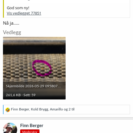
God som ny!
Vis vedlegget 77851
Nå ja.....
Vedlegg
Skjermbilde 2026-05-29 095807.png
261,6 KB · Sett: 59
R
Finn Berger
,
Kold Brygg
,
Amarillo
og 2 til
e
a
k
Finn Berger
s
Moderator
j