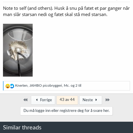
r
Note to self (and others). Husk å snu på fatet et par ganger når
:
man slår starsan nedi og fatet skal stå med starsan.
R
Knerten
,
JAMBO picobryggeri
,
Mc.
og 2 til
e
a
k
Først
Siste
43 av 44
Forrige
Neste
s
j
Du må logge inn eller registrere deg for å svare her.
o
n
e
Similar threads
r
: