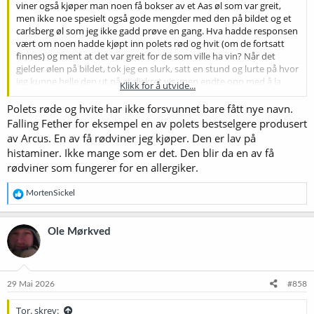
viner også kjøper man noen få bokser av et Aas øl som var greit,
men ikke noe spesielt også gode mengder med den på bildet og et
carlsberg øl som jeg ikke gadd prøve en gang. Hva hadde responsen
vært om noen hadde kjøpt inn polets rød og hvit (om de fortsatt
finnes) og ment at det var greit for de som ville ha vin? Når det
gjelder ølen på bildet, tok jeg en slurk, satt en stund og lurte på hvor
jeg kunne helle den ut på et diskret vis, men endte opp med å la
Klikk for å utvide...
boksen stå...
Polets røde og hvite har ikke forsvunnet bare fått nye navn.
Falling Fether for eksempel en av polets bestselgere produsert
av Arcus. En av få rødviner jeg kjøper. Den er lav på
histaminer. Ikke mange som er det. Den blir da en av få
rødviner som fungerer for en allergiker.
R
MortenSickel
e
a
k
Ole Mørkved
s
j
o
n
e
29 Mai 2026
#858
r
:
Tor. skrev: