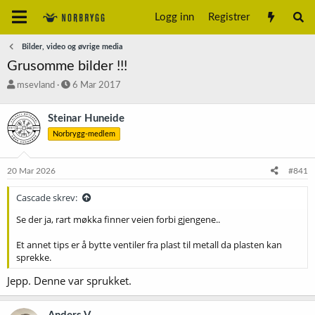
Logg inn
Registrer
Bilder, video og øvrige media
Grusomme bilder !!!
T
S
msevland
6 Mar 2017
r
t
å
a
Steinar Huneide
d
r
Norbrygg-medlem
s
t
t
d
a
a
20 Mar 2026
#841
r
t
t
o
Cascade skrev:
e
r
Se der ja, rart møkka finner veien forbi gjengene..
Et annet tips er å bytte ventiler fra plast til metall da plasten kan
sprekke.
Jepp. Denne var sprukket.