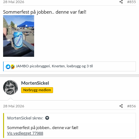
28 Mai 2026
#855
Sommerfest på jobben.. denne var fæl!
R
JAMBO picobryggeri
,
Knerten
,
loebrygg
og 3 til
e
a
k
MortenSickel
s
Norbrygg-medlem
j
o
n
e
28 Mai 2026
#856
r
:
MortenSickel skrev:
Sommerfest på jobben.. denne var fæl!
Vis vedlegget 77988