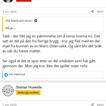
o
n
e
1 Jun 2026
#859
r
:
Ole Mørkved skrev:
Nå ja.....
Takk - der fikk jeg en påminnelse om å rense kverna mi. Det
satt en del på den fra forrige brygg - trur jeg fikk med en del
mjøl fra bunnen av en Maris Otter-sekk. Og sånt blir det bråk
av når du fukter maltet.
Ser også at det er spor etter en del småstein som har gått
gjennom der. Men jeg trur ikke det spiller noen rolle.
R
Ole Mørkved
e
a
k
Steinar Huneide
s
Norbrygg-medlem
j
o
n
e
7 Jun 2026
#860