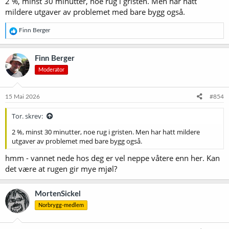
2 %, minst 30 minutter, noe rug i gristen. Men har hatt
3. Mjøl fra bunnen av maltposen skal ikke tas med. Jeg trur det er
mildere utgaver av problemet med bare bygg også.
det verste.
R
Finn Berger
e
a
k
Finn Berger
s
Moderator
j
o
n
e
15 Mai 2026
#854
r
:
Tor. skrev:
2 %, minst 30 minutter, noe rug i gristen. Men har hatt mildere
utgaver av problemet med bare bygg også.
hmm - vannet nede hos deg er vel neppe våtere enn her. Kan
det være at rugen gir mye mjøl?
MortenSickel
Norbrygg-medlem