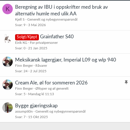
Beregning av IBU i oppskrifter med bruk av
K
alternativ humle med ulik AA
Kjell S
Generelt og nybegynnerspørsmål
Svar
9
3 Mai 2026
Grainfather S40
Solgt/Kjøpt
Eirik KG
For privatpersoner
Svar
0
21 Jan 2025
Meksikansk lagergjær, Imperial L09 og wlp 940
Finn Berger
Råvarer
Svar
24
2 Jul 2025
Cream Ale, øl for sommeren 2026
l
Finn Berger
Øltyper og øl generelt
Svar
5
Mandag kl 11:13
i
s
Bygge gjæringsskap
t
assumpti0n
Generelt og nybegynnerspørsmål
r
Svar
7
15 Okt 2025
e
t