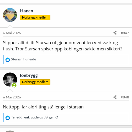
Hanen
Norbrygg-medlem
6 Mai 2026
#847
Slipper alltid litt Starsan ut gjennom ventilen ved vask og
flush. Tror Starsan spiser opp koblingen sakte men sikkert?
R
Steinar Huneide
e
a
k
loebrygg
s
Norbrygg-medlem
j
o
n
e
6 Mai 2026
#848
r
Nettopp, lar aldri ting stå lenge i starsan
:
R
Terjedd
,
erikraude
og
Jørgen O
e
a
k