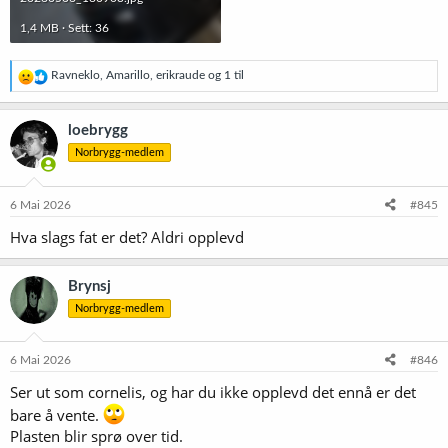
1,4 MB · Sett: 36
R
Ravneklo
,
Amarillo
,
erikraude
og 1 til
e
a
k
loebrygg
s
Norbrygg-medlem
j
o
n
e
6 Mai 2026
#845
r
Hva slags fat er det? Aldri opplevd
:
Brynsj
Norbrygg-medlem
6 Mai 2026
#846
Ser ut som cornelis, og har du ikke opplevd det ennå er det
bare å vente.
Plasten blir sprø over tid.