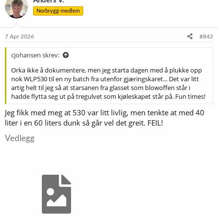
Anders V.
Norbrygg-medlem
7 Apr 2026
#842
cjohansen skrev:
Orka ikke å dokumentere, men jeg starta dagen med å plukke opp
nok WLP530 til en ny batch fra utenfor gjæringskaret... Det var litt
artig helt til jeg så at starsanen fra glasset som blowoffen står i
hadde flytta seg ut på tregulvet som kjøleskapet står på. Fun times!
Jeg fikk med meg at 530 var litt livlig, men tenkte at med 40
liter i en 60 liters dunk så går vel det greit. FEIL!
Vedlegg