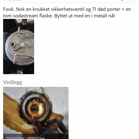
r
Fook. Nok en knukket sikkerhetsventil og 7l død porter + en
:
tom sodastream flaske. Byttet ut med en i metall nå!
Vedlegg
20260506_180903.jpg