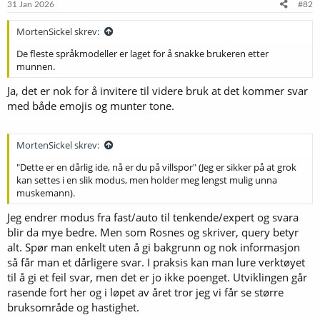
e
31 Jan 2026
#82
r
:
MortenSickel skrev:
De fleste språkmodeller er laget for å snakke brukeren etter
munnen.
Ja, det er nok for å invitere til videre bruk at det kommer svar
med både emojis og munter tone.
MortenSickel skrev:
"Dette er en dårlig ide, nå er du på villspor" (Jeg er sikker på at grok
kan settes i en slik modus, men holder meg lengst mulig unna
muskemann).
Jeg endrer modus fra fast/auto til tenkende/expert og svara
blir da mye bedre. Men som Rosnes og skriver, query betyr
alt. Spør man enkelt uten å gi bakgrunn og nok informasjon
så får man et dårligere svar. I praksis kan man lure verktøyet
til å gi et feil svar, men det er jo ikke poenget. Utviklingen går
rasende fort her og i løpet av året tror jeg vi får se større
bruksområde og hastighet.