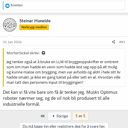
R
Knerten
e
a
k
Steinar Huneide
s
Norbrygg-medlem
j
o
n
e
31 Jan 2026
#83
r
:
MortenSickel skrev:
Jeg tenker også at å bruke en LLM til bryggeoppskrifter er omtrent
som om man hadde en venn som hadde lest seg opp på alt mulig
og kunne masse om brygging, men var avholds og aldri i hele sitt liv
hadde smakt, ja ikke en gang luktet på eller sett en øl. Hvordan ville
man tatt den personens input til bryggingen?
Det kan vi få vite bare om få år tenker jeg. Musks Optimus
roboter nærmer seg, og de vil nok bli produsert til alle
industrielle formål.
Først
5 av 5
Forrige
Du må logge inn eller registrere deg for å svare her.