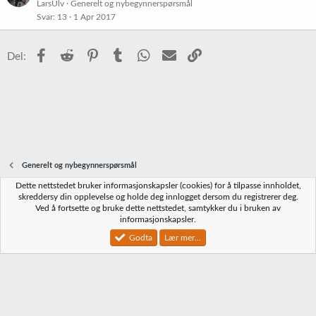
LarsUlv
Generelt og nybegynnerspørsmål
Svar
13
1 Apr 2017
Facebook
Reddit
Pinterest
Tumblr
WhatsApp
E-post
Link
Del:
Generelt og nybegynnerspørsmål
Dette nettstedet bruker informasjonskapsler (cookies) for å tilpasse innholdet,
Norbrygg-default
skreddersy din opplevelse og holde deg innlogget dersom du registrerer deg.
Ved å fortsette og bruke dette nettstedet, samtykker du i bruken av
Kontakt oss
Vilkår og regler
Personvernregler
Hjelp
Hjem
R
informasjonskapsler.
S
S
Godta
Lær mer...
®
Community platform by XenForo
© 2010-2023 XenForo Ltd.