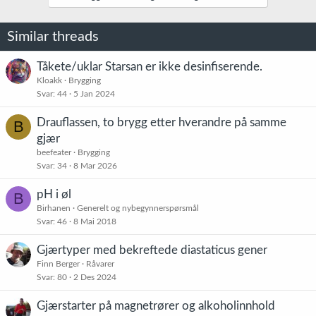
Similar threads
Tåkete/uklar Starsan er ikke desinfiserende.
Kloakk
Brygging
Svar
44
5 Jan 2024
Drauflassen, to brygg etter hverandre på samme
B
gjær
beefeater
Brygging
Svar
34
8 Mar 2026
pH i øl
B
Birhanen
Generelt og nybegynnerspørsmål
Svar
46
8 Mai 2018
Gjærtyper med bekreftede diastaticus gener
Finn Berger
Råvarer
Svar
80
2 Des 2024
Gjærstarter på magnetrører og alkoholinnhold