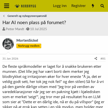
Logg inn
Registrer
Generelt og nybegynnerspørsmål
Har AI noen plass på forumet?
T
S
Petter Mandt
10 Jul 2025
r
t
å
a
MortenSickel
d
r
Norbrygg-medlem
s
t
t
d
a
a
31 Jan 2026
#81
r
t
t
o
De fleste språkmodeller er laget for å snakke brukeren etter
e
munnen. (Det lille jeg har vært borti dem merker jeg
r
blodtrykket og irritasjonen øker for hver eneste "Å ja, det er
veldig godt sett, her tok jeg nok feil" og den stilen) Så for å vri
på den gamle dårlige vitsen med "Jeg tror på verdien av
varedeklarasjoner når jeg ser en pakning kjøtt i kjøledisken
som er merket 'seigt'", jeg tror mer på resultatet fra en LLM
som sier at "Dette er en dårlig ide, nå er du på villspor" (Jeg er
sikker på at grok kan settes i en slik modus, men holder meg