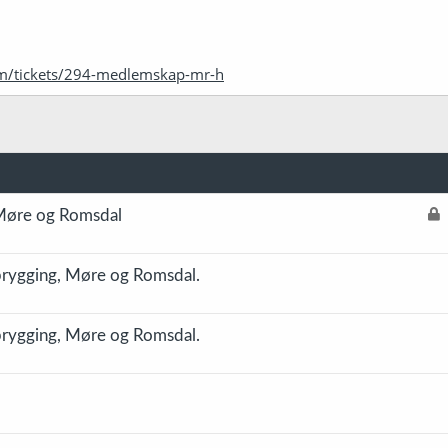
com/tickets/294-medlemskap-mr-h
L
 Møre og Romsdal
å
s
ebrygging, Møre og Romsdal.
t
ebrygging, Møre og Romsdal.