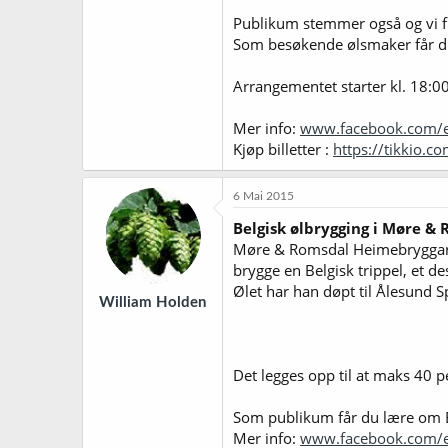
Publikum stemmer også og vi fi
Som besøkende ølsmaker får du
Arrangementet starter kl. 18:0
Mer info:
www.facebook.com/
Kjøp billetter :
https://tikkio.
6 Mai 2015
Belgisk ølbrygging i Møre &
Møre & Romsdal Heimebryggarl
brygge en Belgisk trippel, et 
Ølet har han døpt til Ålesund S
William Holden
Det legges opp til at maks 40 p
Som publikum får du lære om B
Mer info:
www.facebook.com/