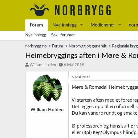
Forum
Nye innlegg
Medlemmer
norb
Nye innlegg
Søk i forumet
norbrygg.no
Forum
Norbrygg og generelt
Regionale bry
Heimebryggings aften i Møre & Ro
T
S
William Holden
6 Mai 2015
r
t
å
a
6 Mai 2015
d
r
Møre & Romsdal Heimebryggarla
s
t
t
d
a
a
Vi starten aften med et foredr
r
t
Det legges opp til en uformell 
t
o
William Holden
Du kan vandre rundt og smake 
e
r
Ølprofessoren og hans sufflør 
eller (3pl) Keg/Olympus hånd