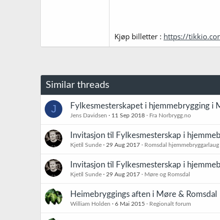
Kjøp billetter :
https://tikkio.
Similar threads
Fylkesmesterskapet i hjemmebrygging i
J
Jens Davidsen
11 Sep 2018
Fra Norbrygg.no
Invitasjon til Fylkesmesterskap i hjemm
Kjetil Sunde
29 Aug 2017
Romsdal hjemmebryggarlaug
Invitasjon til Fylkesmesterskap i hjemm
Kjetil Sunde
29 Aug 2017
Møre og Romsdal
Heimebryggings aften i Møre & Romsdal
William Holden
6 Mai 2015
Regionalt forum