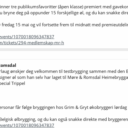
nner tre publikumsfavoritter (åpen klasse) premiert med gavekor
 bryne deg på oppunder 15 forskjellige øl, og du kan snakke di
0 fredag 15 mai og vil fortsette frem til midnatt med premieutdel
events/1070018096347837
com/tickets/294-medlemskap-mr-h
 Romsdal
aug ønskjer deg velkommen til testbrygging sammen med den B
designer øl som han selv har laget til Møre & Romsdal Heimebrygga
pecial Trippel
ersonar får følge bryggingen hos Grim & Gryt økobryggeri lørdag 1
elgisk ølbrygging, og du kan også snakke direkte med bryggeren
events/1070018096347837