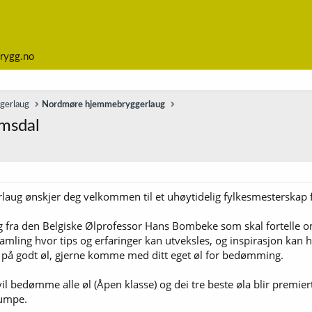
rygg.no
ggerlaug
Nordmøre hjemmebryggerlaug
msdal
ug ønskjer deg velkommen til et uhøytidelig fylkesmesterskap f
ag fra den Belgiske Ølprofessor Hans Bombeke som skal fortelle 
samling hvor tips og erfaringer kan utveksles, og inspirasjon kan 
på godt øl, gjerne komme med ditt eget øl for bedømming.
vil bedømme alle øl (Åpen klasse) og dei tre beste øla blir premi
pumpe.