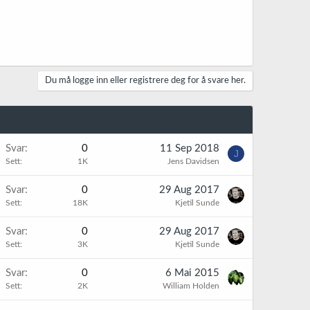
Du må logge inn eller registrere deg for å svare her.
Svar
0
11 Sep 2018
J
Sett
1K
Jens Davidsen
Svar
0
29 Aug 2017
Sett
18K
Kjetil Sunde
Svar
0
29 Aug 2017
Sett
3K
Kjetil Sunde
Svar
0
6 Mai 2015
Sett
2K
William Holden