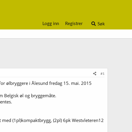
Logg inn
Registrer
Søk
#1
or ølbryggere i Ålesund fredag 15. mai. 2015
om Belgisk øl og bryggemåte.
hentes.
ert med (1pl)kompaktbrygg, (2pl) 6pk Westvleteren12