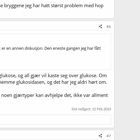
isse bryggene jeg har hatt størst problem med hop
#6
t er en annen diskusjon. Den eneste gangen jeg har fått
lukose, og all gjær vil kaste seg over glukose. Om
hemme glukosidasen, og det har jeg aldri hørt om.
 noen gjærtyper kan avhjelpe det, ikke var allment
Sist redigert:
12 Feb 2023
#7