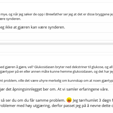
 mye, og når jeg søker de opp i Brewfather ser jeg at det er disse bryggene
være synderen.
jeg ikke at gjæren kan være synderen.
 gjæren å gjøre, vel? Glukosidasen bryter ned dekstriner til glukose, og all
gjærtyper på en eller annen måte kunne hemme glukosidasen, og det har jeg
jent problem, ville det være uhyre merkelig om kunnskap om at noen gjærtyper
gjør det åpningsinnlegget ber om. At vi samler erfaringene våre.
, så ser du om du får samme problem.
Jeg tørrhumlet 3 døgn fø
problemer med høy utgjæring, derfor passet jeg på å nevne dette 