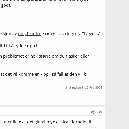
 godt.)
raksjon av
polyfenoler
, som gir astringens, "tygge på
id til å rydde opp i
en problemet er nok større om du flasker eller
 det vil komme en - og i så fall at den vil bli
Sist redigert:
12 Feb 2023
#2
øler ikke at det gir så mye ekstra i forhold til