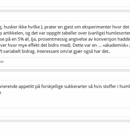
eg, husker ikke hvilke ), prater en gjest om eksperimenter hvor det
 artikkelen, og det var oppgitt tabeller over (vanlige) humlesor
 på en 5% øl, (ja, prosentmessig angivelse av konversjon hadde v
 over hvor mye effekt det bidro med). Dette var en … «akademis
?) variabelt bidrag. Interessant om/at gjær også har det..
lor
arierende appetitt på forskjellige sukkerarter så hvis stoffer i hum
n