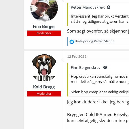
j
Petter Mandt skrev:
o
n
Interessant! Jeg har brukt Verdant
e
slått meg tidligere at gjæren kan 
r
Finn Berger
:
Som sagt ovenfor, så skjønner 
Moderator
R
dmtaylor
og
Petter Mandt
e
a
k
12 Feb 2023
s
j
Finn Berger skrev:
o
n
Hop creep kan vanskelig ha noe med
e
med dette å gjøre, så måtte noen 
r
Kold Brygg
:
Siden hop creep er et veldig velk
Moderator
Jeg konkluderer ikke. Jeg bare 
Brygg en Cold IPA med Brewly
kan selvfølgelig skyldes mine 