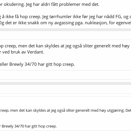
r oksdering. Jeg har aldri fått problemer med det.
ig å ikke få hop creep. Jeg tørrhumler ikke før jeg har nådd FG, 
 Og det er ikke snakk om ny avgassing pga. nukleasjon, for egenve
op creep, men det kan skyldes at jeg også sliter generelt med høy
r ved bruk av Verdant.
ller Brewly 34/70 har gitt hop creep.
reep, men det kan skyldes at jeg også sliter generelt med høy utgjæring. De
 Brewly 34/70 har gitt hop creep.