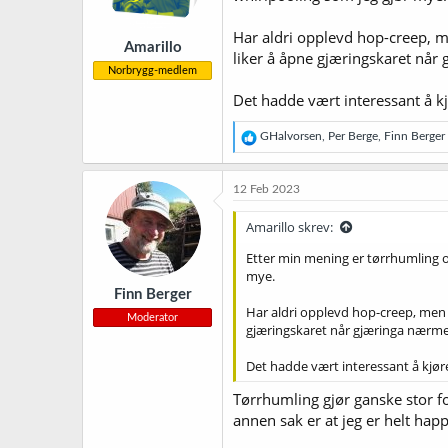
e
r
Har aldri opplevd hop-creep, me
Amarillo
:
liker å åpne gjæringskaret når
Norbrygg-medlem
Det hadde vært interessant å k
R
GHalvorsen
,
Per Berge
,
Finn Berger
e
a
k
12 Feb 2023
s
j
Amarillo skrev:
o
n
Etter min mening er tørrhumling opp
e
mye.
r
Finn Berger
:
Har aldri opplevd hop-creep, men h
Moderator
gjæringskaret når gjæringa nærmer
Det hadde vært interessant å kjør
Tørrhumling gjør ganske stor fo
annen sak er at jeg er helt ha