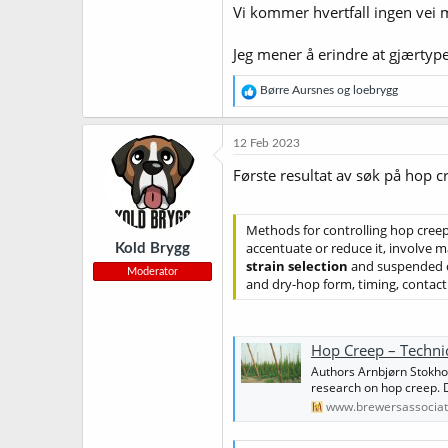
Vi kommer hvertfall ingen vei 
Jeg mener å erindre at gjærtype
R
Børre Aursnes
og
loebrygg
e
a
k
12 Feb 2023
s
j
Første resultat av søk på hop cr
o
n
e
Methods for controlling hop creep,
r
accentuate or reduce it, involve 
Kold Brygg
:
strain selection
and suspended c
Moderator
and dry-hop form, timing, contac
Hop Creep – Technic
Authors Arnbjørn Stokh
research on hop creep. D
www.brewersassociat