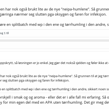
n har nok også brukt lite av de nye "neipa-humlene". Så grunnen t
 gjæringa nærmer seg slutten pga oksygen og faren for infeksjon.
jøre en splitbatch med wp i den ene og tørrhumling i den andre, s
og 1 til
skrytt, så løsningen er jo enkel. Jeg gjør det nokså sjelden og føler ikke at d
ar nok også brukt lite av de nye "neipa-humlene". Så grunnen til at jeg tørr
 seg slutten pga oksygen og faren for infeksjon.
e en splitbatch med wp i den ene og tørrhumling i den andre, sikkert noen s
rskjell i smak og og aroma - eller det er i alle fall mi erfaring. 
ppy for min egen del med en APA uten tørrhumling. Det gir meg d