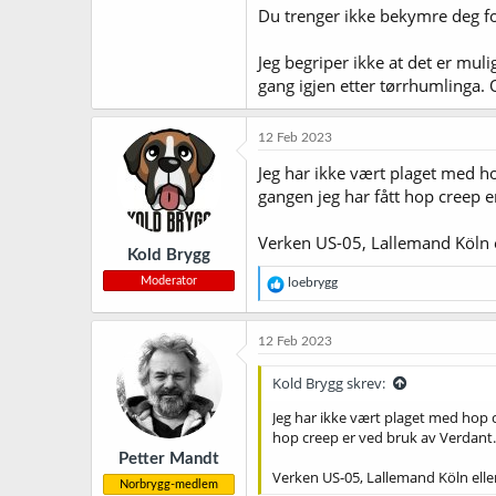
Du trenger ikke bekymre deg fo
Jeg begriper ikke at det er mul
gang igjen etter tørrhumlinga.
12 Feb 2023
Jeg har ikke vært plaget med h
gangen jeg har fått hop creep e
Verken US-05, Lallemand Köln e
Kold Brygg
Moderator
R
loebrygg
e
a
k
12 Feb 2023
s
j
Kold Brygg skrev:
o
n
Jeg har ikke vært plaget med hop c
e
hop creep er ved bruk av Verdant.
r
Petter Mandt
:
Verken US-05, Lallemand Köln eller
Norbrygg-medlem