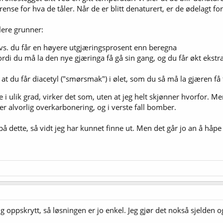
ense for hva de tåler. Når de er blitt denaturert, er de ødelagt for
lere grunner:
, dvs. du får en høyere utgjæringsprosent enn beregna
ordi du må la den nye gjæringa få gå sin gang, og du får økt ekst
 at du får diacetyl ("smørsmak") i ølet, som du så må la gjæren få t
i ulik grad, virker det som, uten at jeg helt skjønner hvorfor. M
erer alvorlig overkarbonering, og i verste fall bomber.
å dette, så vidt jeg har kunnet finne ut. Men det går jo an å håpe at
oppskrytt, så løsningen er jo enkel. Jeg gjør det nokså sjelden og f