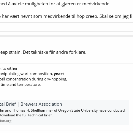
med å avfeie muligheten for at gjæren er medvirkende.
 har vært nevnt som medvirkende til hop creep. Skal se om jeg fi
eep strain. Det tekniske får andre forklare.
 to either
manipulating wort composition,
yeast
ell concentration during dry-hopping,
t time and temperature.
al Brief | Brewers Association
olm and Thomas H. Shellhammer of Oregon State University have conducted
ownload the full technical brief.
ion.org