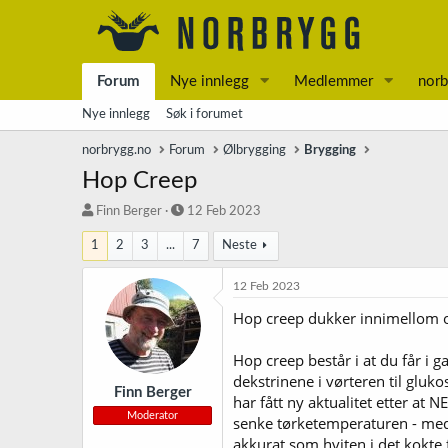
Forum
Nye innlegg
Medlemmer
norb
Nye innlegg
Søk i forumet
norbrygg.no
Forum
Ølbrygging
Brygging
Hop Creep
T
S
Finn Berger
12 Feb 2023
r
t
1
2
3
...
7
Neste
å
a
d
r
s
t
12 Feb 2023
t
d
Hop creep dukker innimellom opp
a
a
r
t
t
o
Hop creep består i at du får i 
e
dekstrinene i vørteren til gluko
r
Finn Berger
har fått ny aktualitet etter a
Moderator
senke tørketemperaturen - med d
akkurat som hviten i det kokte f