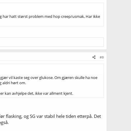
 jeg har hatt størst problem med hop creep/usmak, Har ikke
#8
 gjær vil kaste seg over glukose. Om gjæren skulle ha noe
 aldri hørt om.
 kan avhjelpe det, ikke var allment kjent.
r flasking, og SG var stabil hele tiden etterpå. Det
også.