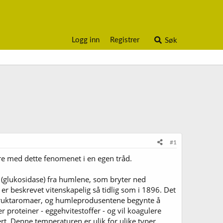
Logg inn
Registrer
Søk
#1
åre med dette fenomenet i en egen tråd.
r (glukosidase) fra humlene, som bryter ned
 er beskrevet vitenskapelig så tidlig som i 1896. Det
e fruktaromaer, og humleprodusentene begynte å
 proteiner - eggehvitestoffer - og vil koagulere
ert. Denne temperaturen er ulik for ulike typer