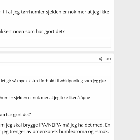
il at jeg tørrhumler sjelden er nok mer at jeg ikke
ikkert noen som har gjort det?
#3
et gir så mye ekstra i forhold til whirlpooling som jeg gjør
humler sjelden er nok mer at jeg ikke liker å åpne
om har gjort det?
Så om jeg skal brygge IPA/NEIPA må jeg ha det med. En
et jeg trenger av amerikansk humlearoma og -smak.