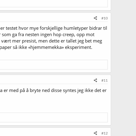
#10
 er testet hvor mye forskjellige humletyper bidrar til
ter som ga fra nesten ingen hop creep, opp mot
ært mer presist, men dette er tallet jeg bet meg
k» paper så ikke «hjemmemekka» eksperiment.
#11
la er med på å bryte ned disse syntes jeg ikke det er
#12