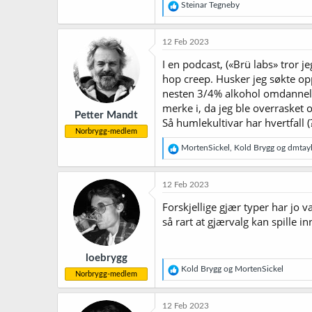
R
Steinar Tegneby
e
a
k
12 Feb 2023
s
j
I en podcast, («Brü labs» tror j
o
hop creep. Husker jeg søkte opp
n
nesten 3/4% alkohol omdannelse
e
r
merke i, da jeg ble overrasket
Petter Mandt
:
Så humlekultivar har hvertfall (
Norbrygg-medlem
R
MortenSickel
,
Kold Brygg
og
dmtay
e
a
k
12 Feb 2023
s
j
Forskjellige gjær typer har jo v
o
så rart at gjærvalg kan spille in
n
e
r
loebrygg
:
R
Kold Brygg
og
MortenSickel
Norbrygg-medlem
e
a
k
12 Feb 2023