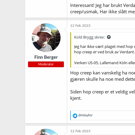
Interessant! Jeg har brukt Verd
creep/usmak, Har ikke slått me
12 Feb 2023
Kold Brygg skrev:
Jeg har ikke vært plaget med hop c
hop creep er ved bruk av Verdant.
Finn Berger
Verken US-05, Lallemand Köln eller
Moderator
Hop creep kan vanskelig ha noe 
gjæren skulle ha noe med dette
Siden hop creep er et veldig v
kjent.
R
dmtaylor
e
a
k
12 Feb 2023
s