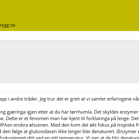
rygg.no
 i andre tråder. Jeg trur det er greit at vi samler erfaringene v
gang gjæringa igjen etter at du har tørrhumla. Det skyldes enzyme
se. Dette er et fenomen man har kjent til forklaringa på lenge. Det
t NEIPAen erobra ølscenen. Med den kom det økt fokus på tropisk
en følge at glukosidasen ikke lenger blei denaturert. (Enzymer er
rokostegget ditt ved en gitt temperatur. Vi sier at de blir denatur