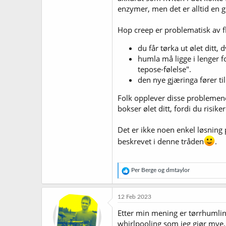
enzymer, men det er alltid en gr
Hop creep er problematisk av f
du får tørka ut ølet ditt
humla må ligge i lenger f
tepose-følelse".
den nye gjæringa fører til
Folk opplever disse problemene 
bokser ølet ditt, fordi du risik
Det er ikke noen enkel løsning p
beskrevet i denne tråden
.
R
Per Berge
og
dmtaylor
e
a
k
12 Feb 2023
s
j
Etter min mening er tørrhumling 
o
whirlpooling som jeg gjør mye.
n