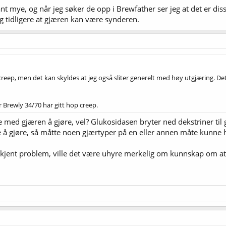
ant mye, og når jeg søker de opp i Brewfather ser jeg at det er d
g tidligere at gjæren kan være synderen.
reep, men det kan skyldes at jeg også sliter generelt med høy utgjæring. De
 Brewly 34/70 har gitt hop creep.
med gjæren å gjøre, vel? Glukosidasen bryter ned dekstriner til g
 å gjøre, så måtte noen gjærtyper på en eller annen måte kunne 
elkjent problem, ville det være uhyre merkelig om kunnskap om at