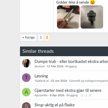
Gidder ikke å sende
Forrige
1
2
Similar threads
Dumpe trub - eller bortkastet ekstra arbe
akarlsen
11 Mai 2026
Brygging
Løsning
T
Tsjekkisk øl
25 Jun 2026
Generelt og nybegynnerspørs
Gjærstarter med ekstra gjær til senere
A
Agropelter
8 Apr 2026
Brygging
2
3
4
Sirup-aktig øl på flaske
S