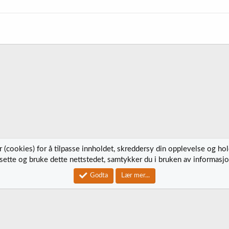
 (cookies) for å tilpasse innholdet, skreddersy din opplevelse og ho
tsette og bruke dette nettstedet, samtykker du i bruken av informasjo
Kontak
Godta
Lær mer...
®
Community platform by XenForo
© 2010-2023 XenForo Ltd.