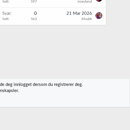
Sett
597
msevland
Svar
0
21 Mar 2026
Sett
563
Kloakk
lde deg innlogget dersom du registrerer deg.
nskapsler.
t oss
Vilkår og regler
Personvernregler
Hjelp
Hjem
R
S
S