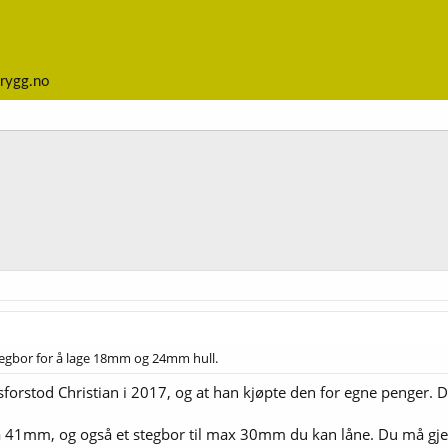
rygg.no
stegbor for å lage 18mm og 24mm hull.
sforstod Christian i 2017, og at han kjøpte den for egne penger. De
på 41mm, og også et stegbor til max 30mm du kan låne. Du må gjern