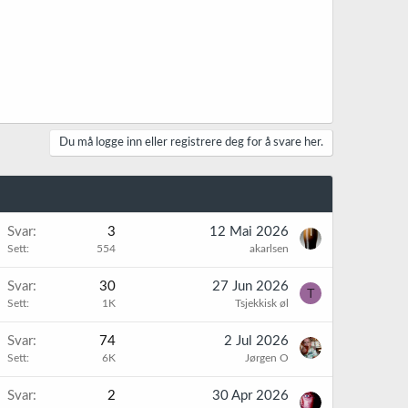
Du må logge inn eller registrere deg for å svare her.
Svar
3
12 Mai 2026
Sett
554
akarlsen
Svar
30
27 Jun 2026
T
Sett
1K
Tsjekkisk øl
Svar
74
2 Jul 2026
Sett
6K
Jørgen O
Svar
2
30 Apr 2026