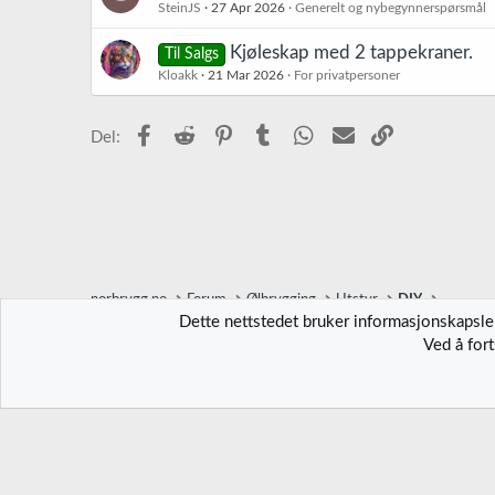
SteinJS
27 Apr 2026
Generelt og nybegynnerspørsmål
Kjøleskap med 2 tappekraner.
Til Salgs
Kloakk
21 Mar 2026
For privatpersoner
Facebook
Reddit
Pinterest
Tumblr
WhatsApp
E-post
Link
Del:
norbrygg.no
Forum
Ølbrygging
Utstyr
DIY
Dette nettstedet bruker informasjonskapsler
Ved å for
Norbrygg-default