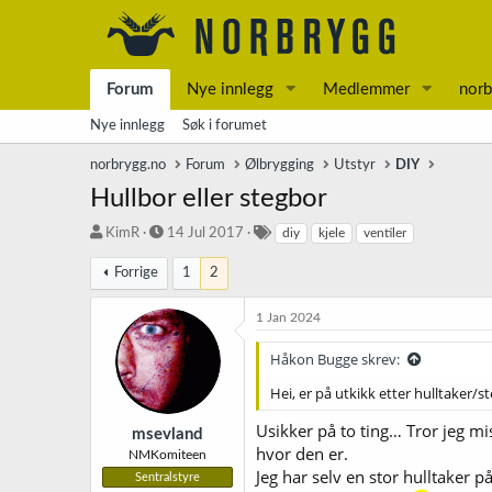
Forum
Nye innlegg
Medlemmer
norb
Nye innlegg
Søk i forumet
norbrygg.no
Forum
Ølbrygging
Utstyr
DIY
Hullbor eller stegbor
T
S
S
KimR
14 Jul 2017
diy
kjele
ventiler
r
t
t
å
a
i
Forrige
1
2
d
r
k
s
t
k
1 Jan 2024
t
d
o
a
a
r
Håkon Bugge skrev:
r
t
d
t
o
Hei, er på utkikk etter hulltaker/
e
Usikker på to ting… Tror jeg mi
r
msevland
hvor den er.
NMKomiteen
Jeg har selv en stor hulltaker 
Sentralstyre