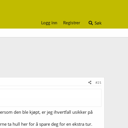
Logg inn
Registrer
Søk
#21
rsom den ble kjøpt, er jeg ihvertfall usikker på
e ta hull her for å spare deg for en ekstra tur.