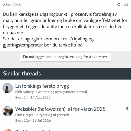
2 Sep 2016
#3
Du kan kanskje ta utgansgpunkt i prosentvis fordeling av
malt, humle i gram pr liter og bruke din vanlige effektivitet for
bryggeriet. Legger du dette inn i en kalkulator så ser du hvor
du havner.
Ser det er lagergjær som brukes så kjøling og
gjæringstemperatur bør du tenke litt på.
Du må logge inn eller registrere deg for å svare her.
Similar threads
En ferskings første brygg
Eirik Søberg
Generelt og nybegynnerspørsmål
Svar
24
14 Aug 2025
Weissbier (hefeweizen), øl for våren 2025
l
Finn Berger
Øltyper og øl generelt
Svar
126
26 Jul 2026
i
s