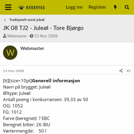
Logg inn
Registrer
Tradisjonelt norsk juleøl
JK 08 TJ2 - Juleøl - Tore Bjørgo
T
S
Webmaster
13 Nov 2008
r
t
å
a
Webmaster
W
d
r
s
t
t
d
a
a
13 Nov 2008
#1
r
t
t
o
[tt][size=10pt]
Generell informasjon
e
Navn på brygget: Juleøl
r
Øltype: Juleøl
Antall poeng i konkurransen: 39,33 av 50
OG: 1052
FG: 1012
Farve (beregnet): ? EBC
Beregnet bitter: 26 IBU
Vørtermengde: 50 l