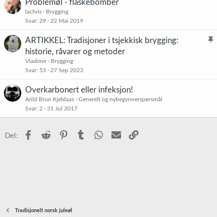
Problemøl - flaskebomber
t
lachris
Brygging
r
Svar
29
22 Mai 2019
e
t
ARTIKKEL: Tradisjoner i tsjekkisk brygging:
l
historie, råvarer og metoder
i
Vladimir
Brygging
s
Svar
53
27 Sep 2023
t
Overkarbonert eller infeksjon!
r
Arild Brun Kjeldaas
Generelt og nybegynnerspørsmål
e
Svar
2
31 Jul 2017
t
Facebook
Reddit
Pinterest
Tumblr
WhatsApp
E-post
Link
Del:
Tradisjonelt norsk juleøl