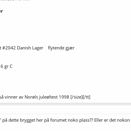
er
t #2042 Danish Lager flytende gjær
 gr C
å vinner av Norøls juleøltest 1998 [/size][/tt]
" på dette brygget her på forumet noko plass?? Eller er det nokon