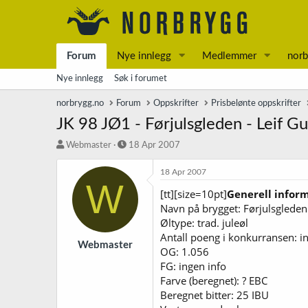
Forum
Nye innlegg
Medlemmer
norb
Nye innlegg
Søk i forumet
norbrygg.no
Forum
Oppskrifter
Prisbelønte oppskrifter
JK 98 JØ1 - Førjulsgleden - Leif G
T
S
Webmaster
18 Apr 2007
r
t
å
a
18 Apr 2007
W
d
r
[tt][size=10pt]
Generell infor
s
t
Navn på brygget: Førjulsgleden
t
d
a
a
Øltype: trad. juleøl
r
t
Antall poeng i konkurransen: i
t
o
Webmaster
OG: 1.056
e
FG: ingen info
r
Farve (beregnet): ? EBC
Beregnet bitter: 25 IBU