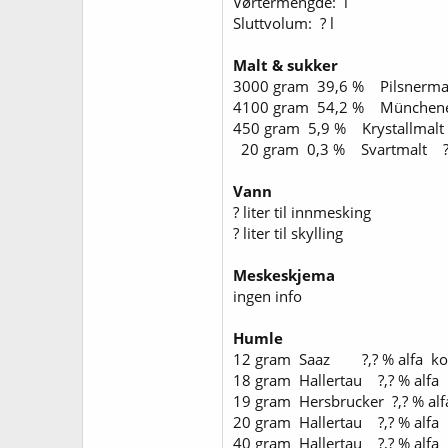
Vørtermengde: l
Sluttvolum: ? l
Malt & sukker
3000 gram 39,6 % Pilsnerm
4100 gram 54,2 % Münchene
450 gram 5,9 % Krystallmal
20 gram 0,3 % Svartmalt ?
Vann
? liter til innmesking
? liter til skylling
Meskeskjema
ingen info
Humle
12 gram Saaz ?,? % alfa kok
18 gram Hallertau ?,? % alfa 
19 gram Hersbrucker ?,? % alf
20 gram Hallertau ?,? % alfa 
40 gram Hallertau ?,? % alfa 