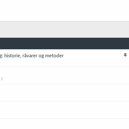
g: historie, råvarer og metoder
l
i
s
2
t
r
e
t