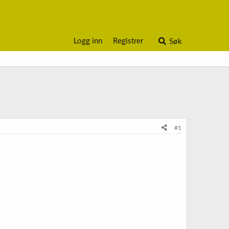
Logg inn
Registrer
Søk
#1