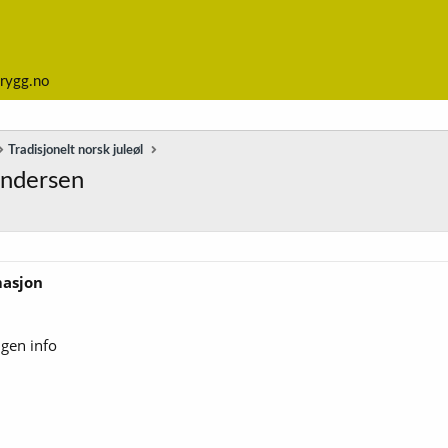
rygg.no
Tradisjonelt norsk juleøl
undersen
masjon
ngen info