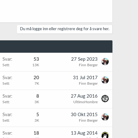
Du må logge inn eller registrere deg for å svare her.
K
Svar
53
27 Sep 2023
Sett
13K
Finn Berger
Svar
20
31 Jul 2017
Sett
7K
Finn Berger
Svar
8
27 Aug 2016
Sett
3K
UltimoHombre
Svar
5
30 Okt 2015
Sett
3K
Finn Berger
Svar
18
13 Aug 2014