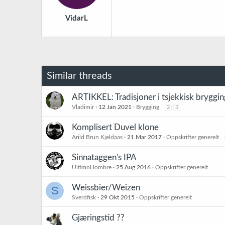
VidarL
Similar threads
ARTIKKEL: Tradisjoner i tsjekkisk bryggin
Vladimir
12 Jan 2021
Brygging
2
3
Komplisert Duvel klone
Arild Brun Kjeldaas
21 Mar 2017
Oppskrifter generelt
Sinnataggen's IPA
UltimoHombre
25 Aug 2016
Oppskrifter generelt
Weissbier/Weizen
S
Sverdfisk
29 Okt 2015
Oppskrifter generelt
Gjæringstid ??