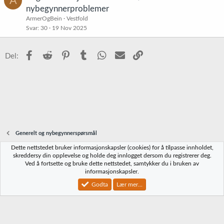
A
nybegynnerproblemer
ArmerOgBein
Vestfold
Svar
30
19 Nov 2025
Facebook
Reddit
Pinterest
Tumblr
WhatsApp
E-post
Link
Del:
Generelt og nybegynnerspørsmål
Dette nettstedet bruker informasjonskapsler (cookies) for å tilpasse innholdet,
Norbrygg-default
skreddersy din opplevelse og holde deg innlogget dersom du registrerer deg.
Ved å fortsette og bruke dette nettstedet, samtykker du i bruken av
Kontakt oss
Vilkår og regler
Personvernregler
Hjelp
Hjem
R
informasjonskapsler.
S
S
Godta
Lær mer...
®
Community platform by XenForo
© 2010-2023 XenForo Ltd.