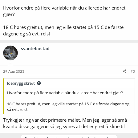
tvangskarbonere på fat.
Høres dette greit ut, eller ville dere endret på noe?
Hvorfor endre på flere variable når du allerede har endret
gjær?
18 C høres greit ut, men jeg ville startet på 15 C de første
dagene og så evt. reist
svantebostad
29 Aug 2023
#3
loebrygg skrev:
Hvorfor endre på flere variable når du allerede har endret gjær?
18 C høres greit ut, men jeg ville startet på 15 C de første dagene og
så evt. reist
Trykkgjæring var det primære målet. Men jeg lager så små
kvanta disse gangene så jeg synes at det er greit å kline til