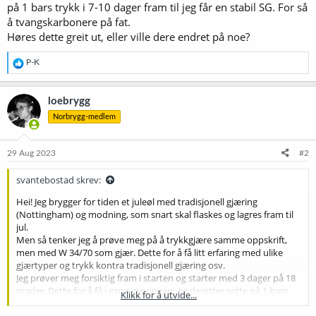
på 1 bars trykk i 7-10 dager fram til jeg får en stabil SG. For så
å tvangskarbonere på fat.
Høres dette greit ut, eller ville dere endret på noe?
R
P-K
e
a
k
loebrygg
s
Norbrygg-medlem
j
o
n
e
29 Aug 2023
#2
r
:
svantebostad skrev:
Hei! Jeg brygger for tiden et juleøl med tradisjonell gjæring
(Nottingham) og modning, som snart skal flaskes og lagres fram til
jul.
Men så tenker jeg å prøve meg på å trykkgjære samme oppskrift,
men med W 34/70 som gjær. Dette for å få litt erfaring med ulike
gjærtyper og trykk kontra tradisjonell gjæring osv.
Jeg prøver meg forsiktig fram i starten og starter med 3 dager på 18
grader. Dette for å få i gang gjæringen, og deretter sette på 1 bars
Klikk for å utvide...
trykk i 7-10 dager fram til jeg får en stabil SG. For så å