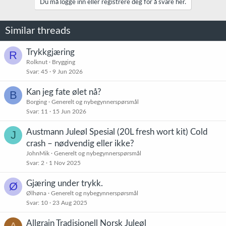
Du må logge inn eller registrere deg for å svare her.
Similar threads
Trykkgjæring
R
Rolknut
Brygging
Svar
45
9 Jun 2026
Kan jeg fate ølet nå?
B
Borging
Generelt og nybegynnerspørsmål
Svar
11
15 Jun 2026
Austmann Juleøl Spesial (20L fresh wort kit) Cold
J
crash – nødvendig eller ikke?
JohnMik
Generelt og nybegynnerspørsmål
Svar
2
1 Nov 2025
Gjæring under trykk.
Ø
Ølhøna
Generelt og nybegynnerspørsmål
Svar
10
23 Aug 2025
Allgrain Tradisjonell Norsk Juleøl