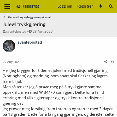
Logg inn
Registrer
Generelt og nybegynnerspørsmål
Juleøl trykkgjæring
T
S
svantebostad
29 Aug 2023
r
t
å
a
svantebostad
d
r
s
t
t
d
a
a
29 Aug 2023
#1
r
t
t
o
Hei! Jeg brygger for tiden et juleøl med tradisjonell gjæring
e
(Nottingham) og modning, som snart skal flaskes og lagres
r
fram til jul.
Men så tenker jeg å prøve meg på å trykkgjære samme
oppskrift, men med W 34/70 som gjær. Dette for å få litt
erfaring med ulike gjærtyper og trykk kontra tradisjonell
gjæring osv.
Jeg prøver meg forsiktig fram i starten og starter med 3 dager
på 18 grader. Dette for å få i gang gjæringen, og deretter sette