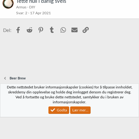
Tette hull i dårlig sveis
Armas
DIY
Svar
2
17 Apr 2021
Facebook
Reddit
Pinterest
Tumblr
WhatsApp
E-post
Link
Del:
Beer Brew
Dette nettstedet bruker informasjonskapsler (cookies) for å tilpasse innholdet,
Norbrygg-default
skreddersy din opplevelse og holde deg innlogget dersom du registrerer deg.
Ved å fortsette og bruke dette nettstedet, samtykker du i bruken av
Kontakt oss
Vilkår og regler
Personvernregler
Hjelp
Hjem
R
informasjonskapsler.
S
S
Godta
Lær mer...
®
Community platform by XenForo
© 2010-2023 XenForo Ltd.