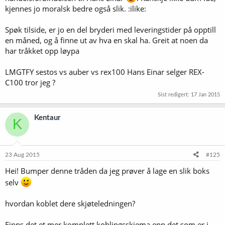
kjennes jo moralsk bedre også slik. :ilike:
Spøk tilside, er jo en del bryderi med leveringstider på opptill
en måned, og å finne ut av hva en skal ha. Greit at noen da
har tråkket opp løypa
LMGTFY sestos vs auber vs rex100 Hans Einar selger REX-
C100 tror jeg ?
Sist redigert:
17 Jan 2015
Kentaur
K
23 Aug 2015
#125
Hei! Bumper denne tråden da jeg prøver å lage en slik boks
selv
hvordan koblet dere skjøteledningen?
Finns det et mer komplett koblingsskjema enn det som er i