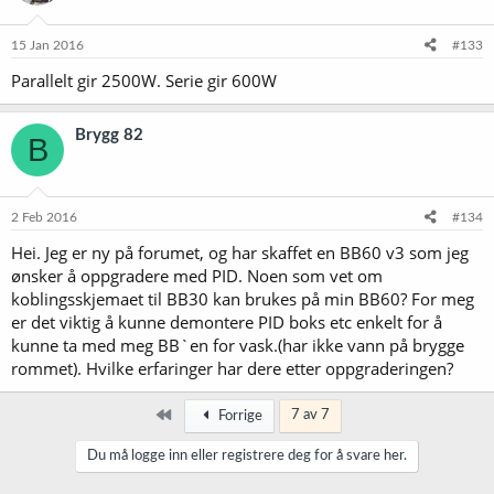
15 Jan 2016
#133
Parallelt gir 2500W. Serie gir 600W
Brygg 82
B
2 Feb 2016
#134
Hei. Jeg er ny på forumet, og har skaffet en BB60 v3 som jeg
ønsker å oppgradere med PID. Noen som vet om
koblingsskjemaet til BB30 kan brukes på min BB60? For meg
er det viktig å kunne demontere PID boks etc enkelt for å
kunne ta med meg BB`en for vask.(har ikke vann på brygge
rommet). Hvilke erfaringer har dere etter oppgraderingen?
Først
7 av 7
Forrige
Du må logge inn eller registrere deg for å svare her.