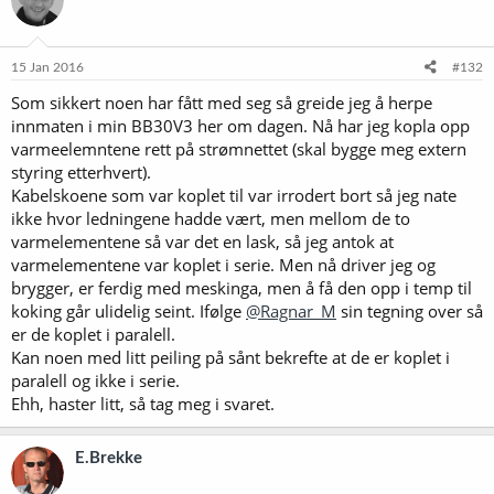
j
o
n
e
15 Jan 2016
#132
r
Som sikkert noen har fått med seg så greide jeg å herpe
:
innmaten i min BB30V3 her om dagen. Nå har jeg kopla opp
varmeelemntene rett på strømnettet (skal bygge meg extern
styring etterhvert).
Kabelskoene som var koplet til var irrodert bort så jeg nate
ikke hvor ledningene hadde vært, men mellom de to
varmelementene så var det en lask, så jeg antok at
varmelementene var koplet i serie. Men nå driver jeg og
brygger, er ferdig med meskinga, men å få den opp i temp til
koking går ulidelig seint. Ifølge
@Ragnar_M
sin tegning over så
er de koplet i paralell.
Kan noen med litt peiling på sånt bekrefte at de er koplet i
paralell og ikke i serie.
Ehh, haster litt, så tag meg i svaret.
E.Brekke