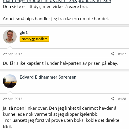
main_page=product_info&cPath=34&products_id=369
Den siste er litt dyr, men virker å være bra.
Annet små nips handler jeg fra clasern om de har det.
gle1
Norbrygg-medlem
29 Sep 2015
#127
Du får slike kapsler til under halvparten av prisen på ebay.
Edvard Eidhammer Sørensen
29 Sep 2015
#128
Ja, så noen linker over. Den jeg linket til derimot hevder å
kunne lede nok varme til at jeg slipper kjøleribb.
Tror uansett jeg først vil prøve uten boks, koble det direkte i
BBn.