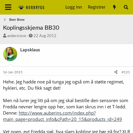
Logg inn
Registrer
Beer Brew
Koplingsskjema BB30
T
S
andersreve
22 Aug 2012
r
t
å
a
Lapsklaus
d
r
s
t
t
d
a
a
16 Jan 2015
#121
r
t
t
o
Hehe. Jeg hadde noe på tunga jeg også om å støtte regimet,
e
hykleri, etc. Du fikk sagt det!
r
Men nå lurer jeg litt på om jeg skal bestille den sensoren som
Fredda nevner lengre opp her, som kan skrus inn i et T-ledd.
Denne:
http://www.auberins.com/index.php?
main_page=product_info&cPath=20_15&products_id=249
Vet noen, evt Fredda sjøl, hva slags kobling jeg bør gå for? XLR