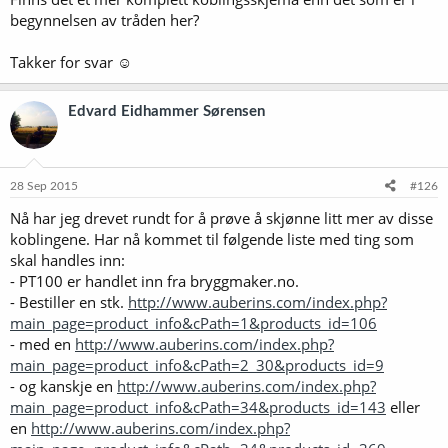
begynnelsen av tråden her?
Takker for svar ☺
Edvard Eidhammer Sørensen
28 Sep 2015
#126
Nå har jeg drevet rundt for å prøve å skjønne litt mer av disse
koblingene. Har nå kommet til følgende liste med ting som
skal handles inn:
- PT100 er handlet inn fra bryggmaker.no.
- Bestiller en stk.
http://www.auberins.com/index.php?
main_page=product_info&cPath=1&products_id=106
- med en
http://www.auberins.com/index.php?
main_page=product_info&cPath=2_30&products_id=9
- og kanskje en
http://www.auberins.com/index.php?
main_page=product_info&cPath=34&products_id=143
eller
en
http://www.auberins.com/index.php?