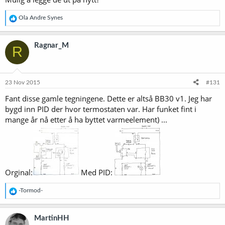
R
Ola Andre Synes
e
a
k
Ragnar_M
R
s
j
o
n
e
23 Nov 2015
#131
r
Fant disse gamle tegningene. Dette er altså BB30 v1. Jeg har
:
bygd inn PID der hvor termostaten var. Har funket fint i
mange år nå etter å ha byttet varmeelement) ...
Orginal:
Med PID:
R
-Tormod-
e
a
k
MartinHH
s