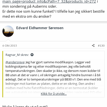
main_page=product_info&cPath=7_32&products_id=272
i
min sondering på Auberins sider.
Er dette noe som kunne funket? I tilfelle kan jeg sikkert bestille
med en ekstra om du ønsker?
Edvard Eidhammer Sørensen
6 Okt 2015
#130
Ragnar_M skrev:
@andersreve
: Jeg har gjort samme modifikasjon. Legger ved
koblingsskjema før og etter modifikasjonen. Jeg ville beholdt
temperatursikringen. Den skader jo ikke, og dersom noen kobler til
BB uten at det er vann i, vil sikringen antagelig hindre bunnen i å bli
ødelagt. Det er to temperatursikringer på BB30 v1: Den ene med blå
ledninger mot kanten av platen, dette er en sikring. Den andre i
midten med hvite flatstiftledninger, dette er en termostat (kobler
seg automatisk inn igjen). Sistnevnte bør kobles i serie med PID eller
Klikk for å utvide...
styrespenning til SSR. Dette for å unngå store strømmer gjennom
den.
Mulig å legge de ut på nytt?