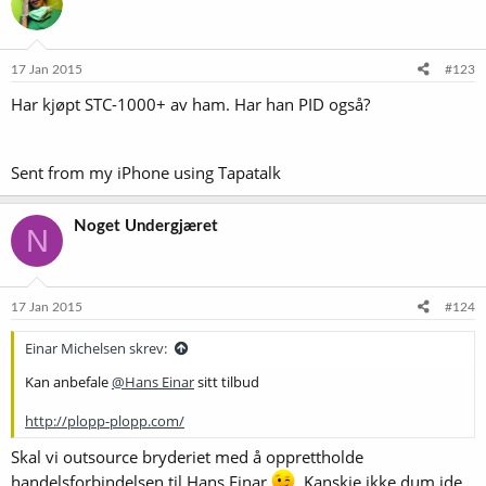
17 Jan 2015
#123
Har kjøpt STC-1000+ av ham. Har han PID også?
Sent from my iPhone using Tapatalk
Noget Undergjæret
N
17 Jan 2015
#124
Einar Michelsen skrev:
Kan anbefale
@Hans Einar
sitt tilbud
http://plopp-plopp.com/
Skal vi outsource bryderiet med å opprettholde
handelsforbindelsen til Hans Einar
. Kanskje ikke dum ide,