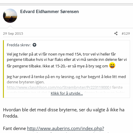
Edvard Eidhammer Sørensen
29 Sep 2015
#129
Fredda skrev:
Vel jeg tviler på at vi får noen nye med 15A, tror vel vi heller får
pengene tilbake hvis vi har flaks eller at vi må sende inn delene før vi
får pengene tilbake. Ikke at 15-20,- er så mye å bry seg om
Jeg har prøvd å tenke på en ny løsning, og har begynt å leke litt med
denne bryteren igjen.
http://www.clasohlson.com/no/Strømbryter/Pr223119000
I første
runde tenkte jeg at det ikke ville fungere da denne kun har en leder,
Klikk for å utvide...
men man trenger jo bare bryter på en av lederne for å bryte
strømmen?
Er det noe som skulle tilsi at dette er ugunstig eller dårlig sikkerhet?
Hvordan ble det med disse bryterne, ser du valgte å ikke ha
Fredda.
Fant denne
http://www.auberins.com/index.php?