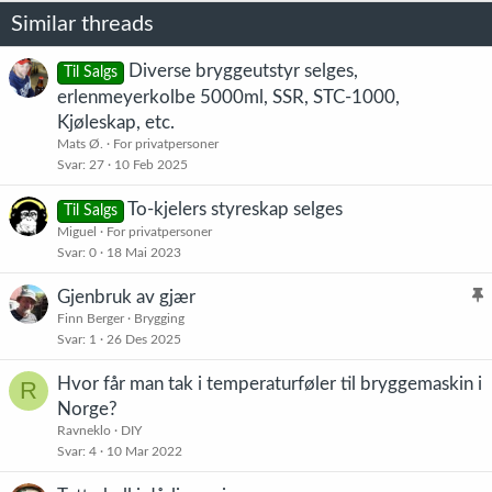
Similar threads
Diverse bryggeutstyr selges,
Til Salgs
erlenmeyerkolbe 5000ml, SSR, STC-1000,
Kjøleskap, etc.
Mats Ø.
For privatpersoner
Svar
27
10 Feb 2025
To-kjelers styreskap selges
Til Salgs
Miguel
For privatpersoner
Svar
0
18 Mai 2023
Gjenbruk av gjær
l
Finn Berger
Brygging
Svar
1
26 Des 2025
i
s
Hvor får man tak i temperaturføler til bryggemaskin i
R
t
Norge?
r
Ravneklo
DIY
e
Svar
4
10 Mar 2022
t