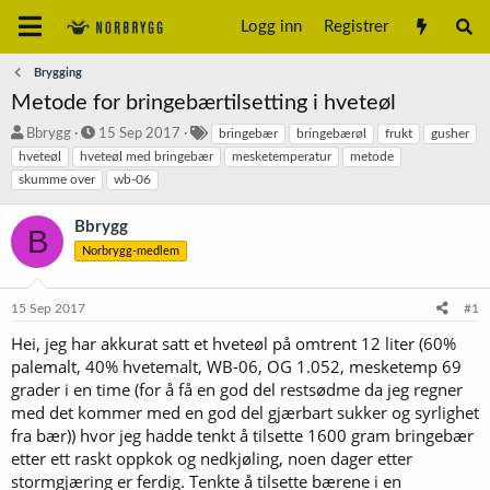
Logg inn
Registrer
Brygging
Metode for bringebærtilsetting i hveteøl
T
S
S
Bbrygg
15 Sep 2017
bringebær
bringebærøl
frukt
gusher
r
t
t
hveteøl
hveteøl med bringebær
mesketemperatur
metode
å
a
i
skumme over
wb-06
d
r
k
s
t
k
Bbrygg
t
d
o
B
a
a
r
Norbrygg-medlem
r
t
d
t
o
15 Sep 2017
#1
e
r
Hei, jeg har akkurat satt et hveteøl på omtrent 12 liter (60%
palemalt, 40% hvetemalt, WB-06, OG 1.052, mesketemp 69
grader i en time (for å få en god del restsødme da jeg regner
med det kommer med en god del gjærbart sukker og syrlighet
fra bær)) hvor jeg hadde tenkt å tilsette 1600 gram bringebær
etter ett raskt oppkok og nedkjøling, noen dager etter
stormgjæring er ferdig. Tenkte å tilsette bærene i en