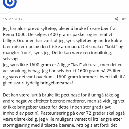
15 Sep 2017
#2
Jeg har aldri prøvd syltetøy, pleier å bruke frosne bær fra
Rema 1000. De selges i 400 grams pakker og er relativt
billige. Grunnen har vært at jeg syns syltetøy og andre kokte
bær mister noe av den friske aromaen. Det smaker "kokt" og
mangler "noe", syns jeg. Dette kan være ren innbilning,
selvsagt.
Jeg syns ikke 1600 gram er å ligge "lavt" akkurat, men det er
vel smak og behag. Jeg har selv brukt 1600 gram på 25 liter
og syns det var i overkant. 1600 gram kommer i hvert fall til å
gi en svært tydelig bringebærsmak!
Det kan være lurt å bruke litt pectinase for å unngå tåke og
andre negative effekter bærene medfører, men så vidt jeg vet
er ikke bringebær utsatt for dette i noen stor grad (lavt
innhold av pectin). Pasteurisering på over 72 grader skal også
være tilstrekkelig. Jeg ville muligens ventet til litt lengre etter
stormgjæring med å tilsette bærene, rett og slett fordi det