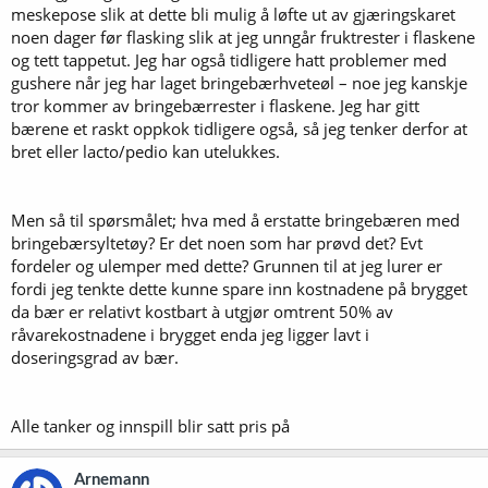
meskepose slik at dette bli mulig å løfte ut av gjæringskaret
noen dager før flasking slik at jeg unngår fruktrester i flaskene
og tett tappetut. Jeg har også tidligere hatt problemer med
gushere når jeg har laget bringebærhveteøl – noe jeg kanskje
tror kommer av bringebærrester i flaskene. Jeg har gitt
bærene et raskt oppkok tidligere også, så jeg tenker derfor at
bret eller lacto/pedio kan utelukkes.
Men så til spørsmålet; hva med å erstatte bringebæren med
bringebærsyltetøy? Er det noen som har prøvd det? Evt
fordeler og ulemper med dette? Grunnen til at jeg lurer er
fordi jeg tenkte dette kunne spare inn kostnadene på brygget
da bær er relativt kostbart à utgjør omtrent 50% av
råvarekostnadene i brygget enda jeg ligger lavt i
doseringsgrad av bær.
Alle tanker og innspill blir satt pris på
Arnemann