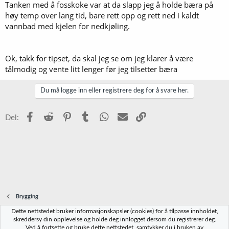
Tanken med å fosskoke var at da slapp jeg å holde bæra på
høy temp over lang tid, bare rett opp og rett ned i kaldt
vannbad med kjelen for nedkjøling.
Ok, takk for tipset, da skal jeg se om jeg klarer å være
tålmodig og vente litt lenger før jeg tilsetter bæra
Du må logge inn eller registrere deg for å svare her.
Facebook
Reddit
Pinterest
Tumblr
WhatsApp
E-post
Link
Del:
Brygging
Dette nettstedet bruker informasjonskapsler (cookies) for å tilpasse innholdet,
Norbrygg-default
skreddersy din opplevelse og holde deg innlogget dersom du registrerer deg.
Ved å fortsette og bruke dette nettstedet, samtykker du i bruken av