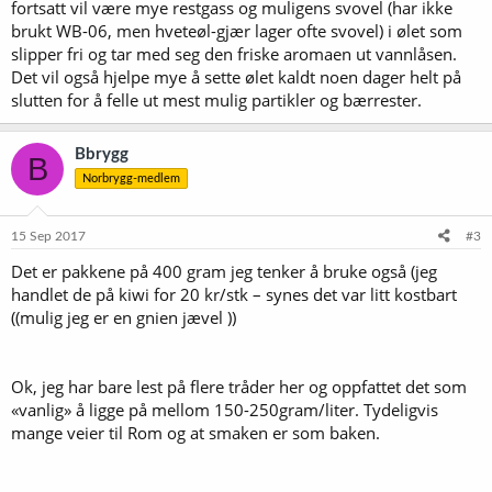
fortsatt vil være mye restgass og muligens svovel (har ikke
brukt WB-06, men hveteøl-gjær lager ofte svovel) i ølet som
slipper fri og tar med seg den friske aromaen ut vannlåsen.
Det vil også hjelpe mye å sette ølet kaldt noen dager helt på
slutten for å felle ut mest mulig partikler og bærrester.
Bbrygg
B
Norbrygg-medlem
15 Sep 2017
#3
Det er pakkene på 400 gram jeg tenker å bruke også (jeg
handlet de på kiwi for 20 kr/stk – synes det var litt kostbart
((mulig jeg er en gnien jævel ))
Ok, jeg har bare lest på flere tråder her og oppfattet det som
«vanlig» å ligge på mellom 150-250gram/liter. Tydeligvis
mange veier til Rom og at smaken er som baken.