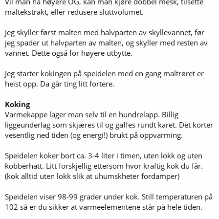
Vil man ha høyere OG, kan man kjøre dobbel mesk, tilsette
maltekstrakt, eller redusere sluttvolumet.
Jeg skyller først malten med halvparten av skyllevannet, før
jeg spader ut halvparten av malten, og skyller med resten av
vannet. Dette også for høyere utbytte.
Jeg starter kokingen på speidelen med en gang maltrøret er
heist opp. Da går ting litt fortere.
Koking
Varmekappe lager man selv til en hundrelapp. Billig
liggeunderlag som skjæres til og gaffes rundt karet. Det korter
vesentlig ned tiden (og energi!) brukt på oppvarming.
Speidelen koker bort ca. 3-4 liter i timen, uten lokk og uten
kobberhatt. Litt forskjellig ettersom hvor kraftig kok du får.
(kok alltid uten lokk slik at uhumskheter fordamper)
Speidelen viser 98-99 grader under kok. Still temperaturen på
102 så er du sikker at varmeelementene står på hele tiden.