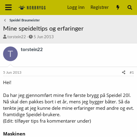
Logg inn
Registrer
Speidel Braumeister
Mine speideltips og erfaringer
T
S
torstein22
5 Jun 2013
r
t
å
a
torstein22
T
d
r
s
t
t
d
a
a
5 Jun 2013
#1
r
t
t
o
Hei!
e
r
Da har jeg gjennomført mine fire første brygg på Speidel 20l.
Nå skal den pakkes bort i et år, mens jeg bygger båter. Så da
tenkte jeg at jeg kunne dele mine erfaringer med andre og evt.
framtidige Speidel-brukere.
(Edit: tilføyer tips fra kommentarer under)
Maskinen