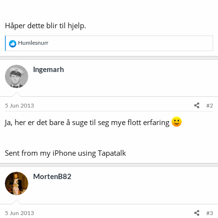
Håper dette blir til hjelp.
R
Humlesnurr
e
a
k
Ingemarh
s
j
o
n
e
5 Jun 2013
#2
r
:
Ja, her er det bare å suge til seg mye flott erfaring
Sent from my iPhone using Tapatalk
MortenB82
5 Jun 2013
#3