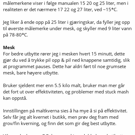
målemerkene viser i følge manualen 15 20 og 25 liter, men i
realiteten er det nærmere 17 22 og 27 liter, ved ~15*C.
Jeg liker å ende opp på 25 liter i gjæringskar, da fyller jeg opp
til øverste målemerke under mesk, og skyller med 9 liter vann
på 78-80*C.
Mesk
For bedre utbytte rører jeg i mesken hvert 15 minutt, dette
gjør du ved å trykke pil opp & pil ned knappene samtidig, slik
at programmet pauses. Dette har aldri ført til noe grumsete
mesk, bare høyere utbytte.
Bruker sjeldent mer enn 5.5 kilo malt, bruker man mer går
det fort ut over effektiviteten, og problemer med stuck mash
kan oppstå.
Innstillingen på maltkverna sies å ha mye å si på effektivitet.
Selv får jeg alt kvernet i butikk, men prøv deg fram med
grov/fin kverning, og finn det som gir deg best utbytte.