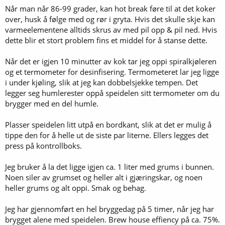
Når man når 86-99 grader, kan hot break føre til at det koker
over, husk å følge med og rør i gryta. Hvis det skulle skje kan
varmeelementene alltids skrus av med pil opp & pil ned. Hvis
dette blir et stort problem fins et middel for å stanse dette.
Når det er igjen 10 minutter av kok tar jeg oppi spiralkjøleren
og et termometer for desinfisering. Termometeret lar jeg ligge
i under kjøling, slik at jeg kan dobbelsjekke tempen. Det
legger seg humlerester oppå speidelen sitt termometer om du
brygger med en del humle.
Plasser speidelen litt utpå en bordkant, slik at det er mulig å
tippe den for å helle ut de siste par literne. Ellers legges det
press på kontrollboks.
Jeg bruker å la det ligge igjen ca. 1 liter med grums i bunnen.
Noen siler av grumset og heller alt i gjæringskar, og noen
heller grums og alt oppi. Smak og behag.
Jeg har gjennomført en hel bryggedag på 5 timer, når jeg har
brygget alene med speidelen. Brew house effiency på ca. 75%.