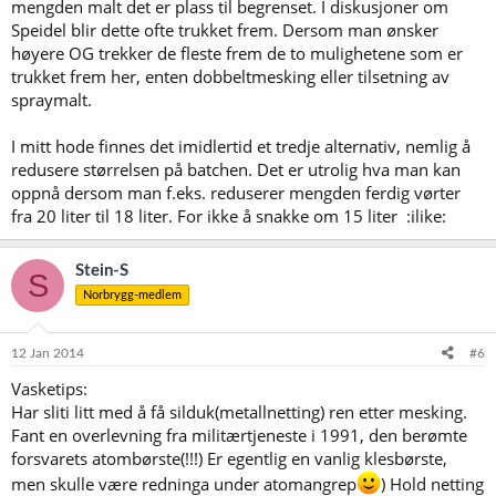
mengden malt det er plass til begrenset. I diskusjoner om
Speidel blir dette ofte trukket frem. Dersom man ønsker
høyere OG trekker de fleste frem de to mulighetene som er
trukket frem her, enten dobbeltmesking eller tilsetning av
spraymalt.
I mitt hode finnes det imidlertid et tredje alternativ, nemlig å
redusere størrelsen på batchen. Det er utrolig hva man kan
oppnå dersom man f.eks. reduserer mengden ferdig vørter
fra 20 liter til 18 liter. For ikke å snakke om 15 liter :ilike:
Stein-S
S
Norbrygg-medlem
12 Jan 2014
#6
Vasketips:
Har sliti litt med å få silduk(metallnetting) ren etter mesking.
Fant en overlevning fra militærtjeneste i 1991, den berømte
forsvarets atombørste(!!!) Er egentlig en vanlig klesbørste,
men skulle være redninga under atomangrep
) Hold netting