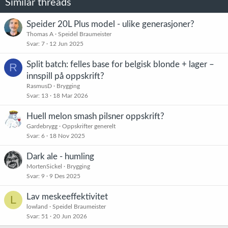
Similar threads
Speider 20L Plus model - ulike generasjoner?
Thomas A
Speidel Braumeister
Svar
7
12 Jun 2025
Split batch: felles base for belgisk blonde + lager –
R
innspill på oppskrift?
RasmusD
Brygging
Svar
13
18 Mar 2026
Huell melon smash pilsner oppskrift?
Gardebrygg
Oppskrifter generelt
Svar
6
18 Nov 2025
Dark ale - humling
MortenSickel
Brygging
Svar
9
9 Des 2025
Lav meskeeffektivitet
L
lowland
Speidel Braumeister
Svar
51
20 Jun 2026