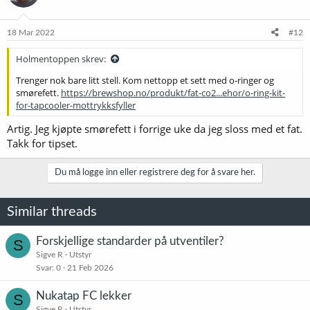
o
n
e
18 Mar 2022
#12
r
:
Holmentoppen skrev:
Trenger nok bare litt stell. Kom nettopp et sett med o-ringer og
smørefett.
https://brewshop.no/produkt/fat-co2...ehor/o-ring-kit-
for-tapcooler-mottrykksfyller
Artig. Jeg kjøpte smørefett i forrige uke da jeg sloss med et fat.
Takk for tipset.
Du må logge inn eller registrere deg for å svare her.
Similar threads
Forskjellige standarder på utventiler?
S
Sigve R
Utstyr
Svar
0
21 Feb 2026
Nukatap FC lekker
S
Sigve R
Utstyr