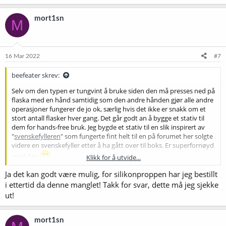
a
k
mort1sn
M
s
j
o
n
e
16 Mar 2022
#7
r
:
beefeater skrev:
Selv om den typen er tungvint å bruke siden den må presses ned på
flaska med en hånd samtidig som den andre hånden gjør alle andre
operasjoner fungerer de jo ok, særlig hvis det ikke er snakk om et
stort antall flasker hver gang. Det går godt an å bygge et stativ til
dem for hands-free bruk. Jeg bygde et stativ til en slik inspirert av
"
svenskefylleren
" som fungerte fint helt til en på forumet her solgte
videre en svenskefyller etter å ha gått over til boks. Er superfornøyd
med den
Klikk for å utvide...
Ja det kan godt være mulig, for silikonproppen har jeg bestillt
Det høres ut som om blødeventilen din, eller passasjen fra flaska til
ventilen, er blokkert på noe vis. Kan det være at
i ettertid da denne manglet! Takk for svar, dette må jeg sjekke
gummi/silikonproppen som skal tette mot flaska er for stor/lang slik
ut!
at den tetter åpningen mellom det lange røret for øl og det kortere
røret for gass? Gass ut skal passere i glippen mellom disse to rørene
som er tredd inni hverandre. Så hvis gassrøret er for kort eller
mort1sn