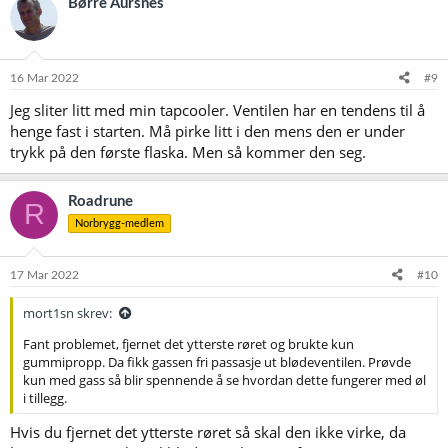
Børre Aursnes
s
j
o
n
e
16 Mar 2022
#9
r
Jeg sliter litt med min tapcooler. Ventilen har en tendens til å
:
henge fast i starten. Må pirke litt i den mens den er under
trykk på den første flaska. Men så kommer den seg.
Roadrune
R
Norbrygg-medlem
17 Mar 2022
#10
mort1sn skrev:
Fant problemet, fjernet det ytterste røret og brukte kun
gummipropp. Da fikk gassen fri passasje ut blødeventilen. Prøvde
kun med gass så blir spennende å se hvordan dette fungerer med øl
i tillegg.
Hvis du fjernet det ytterste røret så skal den ikke virke, da