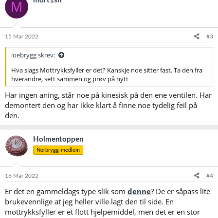
mort1sn
M
15 Mar 2022
#3
loebrygg skrev:
Hva slags Mottrykksfyller er det? Kanskje noe sitter fast. Ta den fra
hverandre, sett sammen og prøv på nytt
Har ingen aning, står noe på kinesisk på den ene ventilen. Har
demontert den og har ikke klart å finne noe tydelig feil på
den.
Holmentoppen
Norbrygg-medlem
16 Mar 2022
#4
Er det en gammeldags type slik som
denne
? De er såpass lite
brukevennlige at jeg heller ville lagt den til side. En
mottrykksfyller er et flott hjelpemiddel, men det er en stor