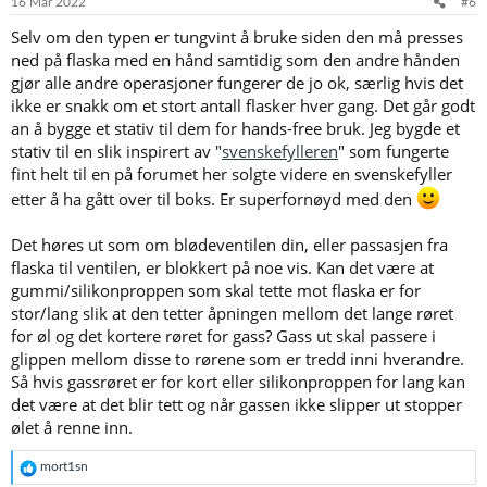
16 Mar 2022
#6
Selv om den typen er tungvint å bruke siden den må presses
ned på flaska med en hånd samtidig som den andre hånden
gjør alle andre operasjoner fungerer de jo ok, særlig hvis det
ikke er snakk om et stort antall flasker hver gang. Det går godt
an å bygge et stativ til dem for hands-free bruk. Jeg bygde et
stativ til en slik inspirert av "
svenskefylleren
" som fungerte
fint helt til en på forumet her solgte videre en svenskefyller
etter å ha gått over til boks. Er superfornøyd med den
Det høres ut som om blødeventilen din, eller passasjen fra
flaska til ventilen, er blokkert på noe vis. Kan det være at
gummi/silikonproppen som skal tette mot flaska er for
stor/lang slik at den tetter åpningen mellom det lange røret
for øl og det kortere røret for gass? Gass ut skal passere i
glippen mellom disse to rørene som er tredd inni hverandre.
Så hvis gassrøret er for kort eller silikonproppen for lang kan
det være at det blir tett og når gassen ikke slipper ut stopper
ølet å renne inn.
R
mort1sn
e