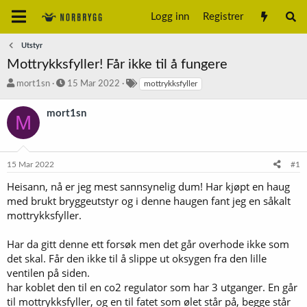
Logg inn
Registrer
Utstyr
Mottrykksfyller! Får ikke til å fungere
T
S
S
mort1sn
15 Mar 2022
mottrykksfyller
r
t
t
å
a
i
mort1sn
M
d
r
k
s
t
k
t
d
o
a
a
r
15 Mar 2022
#1
r
t
d
t
o
Heisann, nå er jeg mest sannsynelig dum! Har kjøpt en haug
e
med brukt bryggeutstyr og i denne haugen fant jeg en såkalt
r
mottrykksfyller.
Har da gitt denne ett forsøk men det går overhode ikke som
det skal. Får den ikke til å slippe ut oksygen fra den lille
ventilen på siden.
har koblet den til en co2 regulator som har 3 utganger. En går
til mottrykksfyller, og en til fatet som ølet står på, begge står