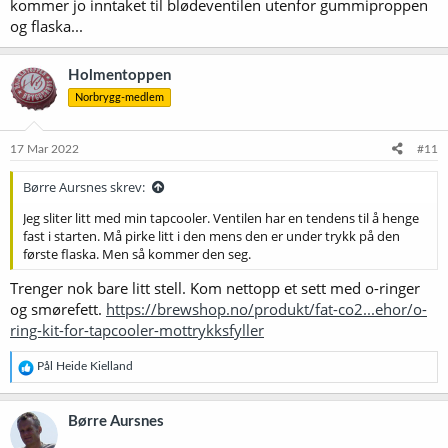
kommer jo inntaket til blødeventilen utenfor gummiproppen
og flaska...
Holmentoppen
Norbrygg-medlem
17 Mar 2022
#11
Børre Aursnes skrev:
Jeg sliter litt med min tapcooler. Ventilen har en tendens til å henge
fast i starten. Må pirke litt i den mens den er under trykk på den
første flaska. Men så kommer den seg.
Trenger nok bare litt stell. Kom nettopp et sett med o-ringer
og smørefett.
https://brewshop.no/produkt/fat-co2...ehor/o-
ring-kit-for-tapcooler-mottrykksfyller
R
Pål Heide Kielland
e
a
k
Børre Aursnes
s
j