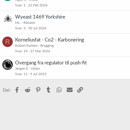
Svar
1
22 Feb 2026
Wyeast 1469 Yorkshire
Mc.
Råvarer
Svar
3
30 Jul 2026
Korneliusfat - Co2 - Karbonering
R
Robert Karlsen
Brygging
Svar
14
27 Mar 2026
Overgang fra regulator til push-fit
Jørgen E
Utstyr
Svar
11
9 Jul 2025
Facebook
Reddit
Pinterest
Tumblr
WhatsApp
E-post
Link
Del: