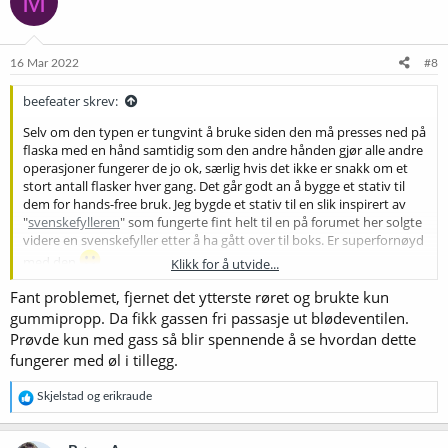
M
silikonproppen for lang kan det være at det blir tett og når gassen
ikke slipper ut stopper ølet å renne inn.
16 Mar 2022
#8
beefeater skrev:
Selv om den typen er tungvint å bruke siden den må presses ned på
flaska med en hånd samtidig som den andre hånden gjør alle andre
operasjoner fungerer de jo ok, særlig hvis det ikke er snakk om et
stort antall flasker hver gang. Det går godt an å bygge et stativ til
dem for hands-free bruk. Jeg bygde et stativ til en slik inspirert av
"
svenskefylleren
" som fungerte fint helt til en på forumet her solgte
videre en svenskefyller etter å ha gått over til boks. Er superfornøyd
med den
Klikk for å utvide...
Fant problemet, fjernet det ytterste røret og brukte kun
Det høres ut som om blødeventilen din, eller passasjen fra flaska til
ventilen, er blokkert på noe vis. Kan det være at
gummipropp. Da fikk gassen fri passasje ut blødeventilen.
gummi/silikonproppen som skal tette mot flaska er for stor/lang slik
Prøvde kun med gass så blir spennende å se hvordan dette
at den tetter åpningen mellom det lange røret for øl og det kortere
fungerer med øl i tillegg.
røret for gass? Gass ut skal passere i glippen mellom disse to rørene
som er tredd inni hverandre. Så hvis gassrøret er for kort eller
R
Skjelstad
og
erikraude
silikonproppen for lang kan det være at det blir tett og når gassen
e
ikke slipper ut stopper ølet å renne inn.
a
k