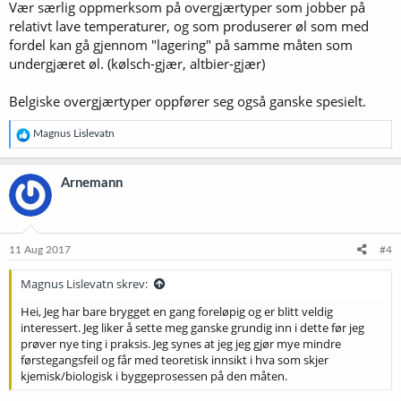
Vær særlig oppmerksom på overgjærtyper som jobber på
relativt lave temperaturer, og som produserer øl som med
fordel kan gå gjennom "lagering" på samme måten som
undergjæret øl. (kølsch-gjær, altbier-gjær)
Belgiske overgjærtyper oppfører seg også ganske spesielt.
R
Magnus Lislevatn
e
a
k
Arnemann
s
j
o
n
e
11 Aug 2017
#4
r
:
Magnus Lislevatn skrev:
Hei, Jeg har bare brygget en gang foreløpig og er blitt veldig
interessert. Jeg liker å sette meg ganske grundig inn i dette før jeg
prøver nye ting i praksis. Jeg synes at jeg jeg gjør mye mindre
førstegangsfeil og får med teoretisk innsikt i hva som skjer
kjemisk/biologisk i byggeprosessen på den måten.