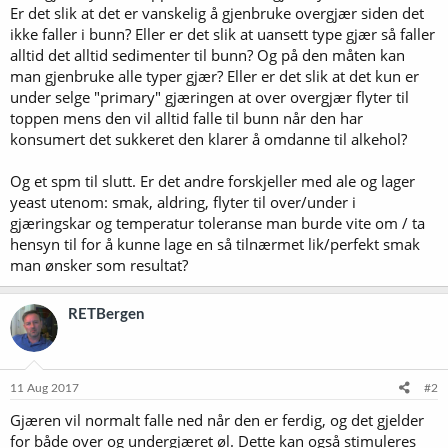
Er det slik at det er vanskelig å gjenbruke overgjær siden det
ikke faller i bunn? Eller er det slik at uansett type gjær så faller
alltid det alltid sedimenter til bunn? Og på den måten kan
man gjenbruke alle typer gjær? Eller er det slik at det kun er
under selge "primary" gjæringen at over overgjær flyter til
toppen mens den vil alltid falle til bunn når den har
konsumert det sukkeret den klarer å omdanne til alkehol?
Og et spm til slutt. Er det andre forskjeller med ale og lager
yeast utenom: smak, aldring, flyter til over/under i
gjæringskar og temperatur toleranse man burde vite om / ta
hensyn til for å kunne lage en så tilnærmet lik/perfekt smak
man ønsker som resultat?
RETBergen
11 Aug 2017
#2
Gjæren vil normalt falle ned når den er ferdig, og det gjelder
for både over og undergjæret øl. Dette kan også stimuleres