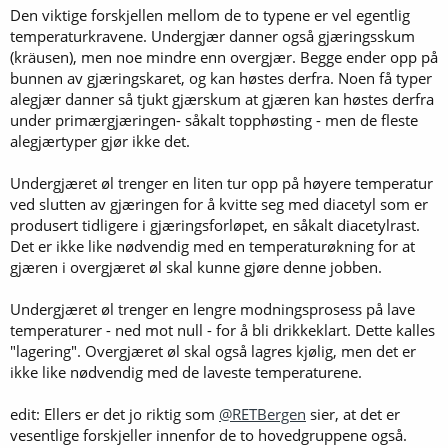
Den viktige forskjellen mellom de to typene er vel egentlig
:
temperaturkravene. Undergjær danner også gjæringsskum
(kräusen), men noe mindre enn overgjær. Begge ender opp på
bunnen av gjæringskaret, og kan høstes derfra. Noen få typer
alegjær danner så tjukt gjærskum at gjæren kan høstes derfra
under primærgjæringen- såkalt topphøsting - men de fleste
alegjærtyper gjør ikke det.
Undergjæret øl trenger en liten tur opp på høyere temperatur
ved slutten av gjæringen for å kvitte seg med diacetyl som er
produsert tidligere i gjæringsforløpet, en såkalt diacetylrast.
Det er ikke like nødvendig med en temperaturøkning for at
gjæren i overgjæret øl skal kunne gjøre denne jobben.
Undergjæret øl trenger en lengre modningsprosess på lave
temperaturer - ned mot null - for å bli drikkeklart. Dette kalles
"lagering". Overgjæret øl skal også lagres kjølig, men det er
ikke like nødvendig med de laveste temperaturene.
edit: Ellers er det jo riktig som
@RETBergen
sier, at det er
vesentlige forskjeller innenfor de to hovedgruppene også.