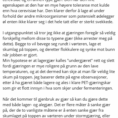
egenskapen at den har en mye høyere toleranse mot kulde
enn hva cerevisiae har. Den klarer derfor å lage øl under
forhold der andre mikroorganismer som potensielt ødelegger
øl enten ikke klarer seg i det hele tatt eller er sterkt svekkede.
I utgangspunktet så tror jeg ikke at gjæringen foregår så veldig
forskjellig mellom disse to typene gjær (ikke arrester meg på
dette). Begge to vil bevege seg rundt i vørteren, lage et
skumlag på toppen, og deretter flokkulere og synke mot bunn
når jobben er gjort.
Min hypotese er at lagergjær kalles "undergjæret" rett og slett
fordi gjæringen er mye roligere på grunn av den lave
temperaturen, og at det dermed kan skje at man får veldig lite
skum på toppen. Jeg baserer dette på egne observasjoner,
etter å ha gjæret både lagere og ales i klare PET-gjæringskar
som gir et flott innsyn i hva som skjer under fermenteringen.
Når det kommer til gjenbruk av gjær så kan du gjøre dette
med både lager- og alegjær. Det er flere måter å sanke gjær
på, der de to vanligste måtene er å enten sanke gjær fra
skumlaget på toppen av vørteren under stormgjæring, eller