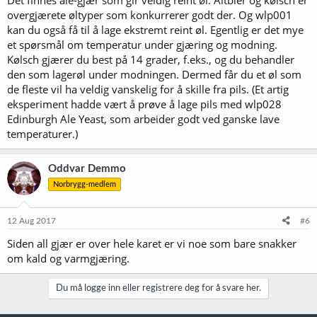
overgjærete øltyper som konkurrerer godt der. Og wlp001
kan du også få til å lage ekstremt reint øl. Egentlig er det mye
et spørsmål om temperatur under gjæring og modning.
Kølsch gjærer du best på 14 grader, f.eks., og du behandler
den som lagerøl under modningen. Dermed får du et øl som
de fleste vil ha veldig vanskelig for å skille fra pils. (Et artig
eksperiment hadde vært å prøve å lage pils med wlp028
Edinburgh Ale Yeast, som arbeider godt ved ganske lave
temperaturer.)
Oddvar Demmo
Norbrygg-medlem
12 Aug 2017
#6
Siden all gjær er over hele karet er vi noe som bare snakker
om kald og varmgjæring.
Du må logge inn eller registrere deg for å svare her.