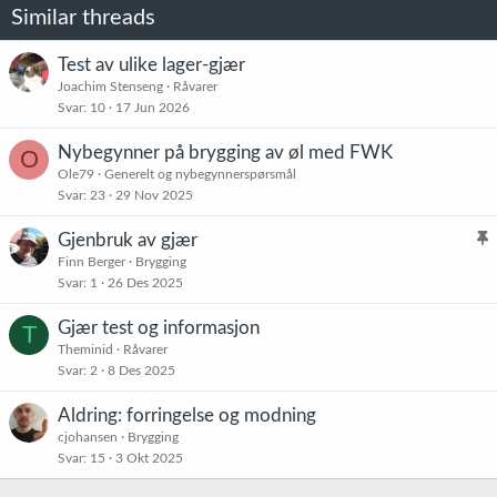
Similar threads
Test av ulike lager-gjær
Joachim Stenseng
Råvarer
Svar
10
17 Jun 2026
Nybegynner på brygging av øl med FWK
O
Ole79
Generelt og nybegynnerspørsmål
Svar
23
29 Nov 2025
Gjenbruk av gjær
l
Finn Berger
Brygging
Svar
1
26 Des 2025
i
s
Gjær test og informasjon
T
t
Theminid
Råvarer
r
Svar
2
8 Des 2025
e
t
Aldring: forringelse og modning
cjohansen
Brygging
Svar
15
3 Okt 2025