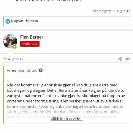
Sist redigert:
11 Aug 2017
R
Magnus Lislevatn
e
a
k
Finn Berger
s
Moderator
j
o
n
e
12 Aug 2017
#5
r
:
Arnemann skrev:
...
Når det kommer til gjenbruk av gjær så kan du gjøre dette med
både lager- og alegjær. Det er flere måter å sanke gjær på, der de to
vanligste måtene er å enten sanke gjær fra skumlaget på toppen av
vørteren under stormgjæring, eller "vaske" gjæren ut av gjærkaka i
bunnen av bøtta. Personlig anbefaler jeg å høste fra toppen under
stormgjæring, rett og slett fordi du får veldig ren (og svært aktiv)
gjær da. Dette kan selvfølgelig bli vanskelig med lagergjær som
Klikk for å utvide...
kanskje ikke legger så mye i toppen, så da kan du bli nødt til å vaske
gjær ut av gjærkaka som består av levende og død gjær,