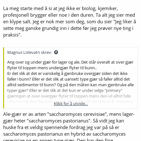
La meg starte med å si at jeg ikke er biolog, kjemiker,
profesjonell brygger eller noe i den duren. Ta alt jeg sier med
en klype salt. Jeg er nok mer som deg, som du sier "Jeg liker å
sette meg ganske grundig inn i dette før jeg prøver nye ting i
praksis".
Magnus Lislevatn skrev:
Ang over og under gjær for lager og ale. Det står overalt at over gjær
flyter til toppen mens undergjær flyter til bunn..
Er det slik at det er vanskelig å gjenbruke overgjær siden det ikke
faller i bunn? Eller er det slik at uansett type gjær så faller alltid det
alltid sedimenter til bunn? Og på den måten kan man gjenbruke alle
typer gjær? Eller er det slik at det kun er under selge "primary"
gjæringen at over overgjær flyter til toppen mens den vil alltid falle
til bunn når den har konsumert det sukkeret den klarer å omdanne
Klikk for å utvide...
til alkehol?
Ale-gjær er av arten "saccharomyces cerevisiae", mens lager-
gjær heter "saccharomyces pastorianus". Så vidt jeg kan
huske fra et veldig spennende fordrag jeg var på så er
saccharomyces pastorianus en hybrid av saccharomyces
cerevisiae og en annen type gjær. Den har den fine