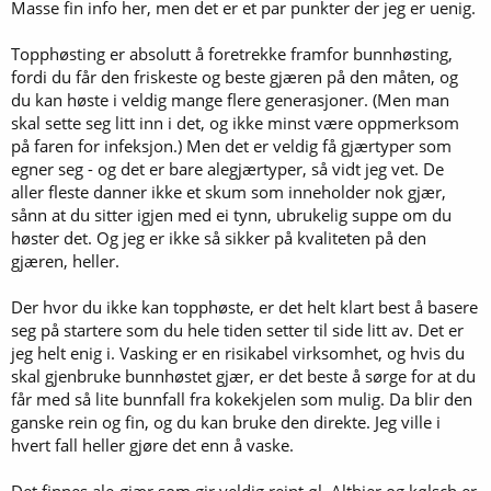
humlerester, protein osv.
Masse fin info her, men det er et par punkter der jeg er uenig.
Det
aller
enkleste er nok å rett og slett lage ekstra store startere før
du brygger og så spare på en liten bit av dem!
Topphøsting er absolutt å foretrekke framfor bunnhøsting,
...
fordi du får den friskeste og beste gjæren på den måten, og
Når det kommer til forskjeller mellom lager- og alegjær, så er det
du kan høste i veldig mange flere generasjoner. (Men man
nok som du nevner; Temperaturtoleranse er den største forskjellen.
Lagergjær brukes gjerne fordi de gir en ren og klar smaksprofil som
skal sette seg litt inn i det, og ikke minst være oppmerksom
du rett og slett ikke klarer å replikere med ale-gjær, selv om du kan
på faren for infeksjon.) Men det er veldig få gjærtyper som
komme veldig nær.
egner seg - og det er bare alegjærtyper, så vidt jeg vet. De
...
aller fleste danner ikke et skum som inneholder nok gjær,
sånn at du sitter igjen med ei tynn, ubrukelig suppe om du
høster det. Og jeg er ikke så sikker på kvaliteten på den
gjæren, heller.
Der hvor du ikke kan topphøste, er det helt klart best å basere
seg på startere som du hele tiden setter til side litt av. Det er
jeg helt enig i. Vasking er en risikabel virksomhet, og hvis du
skal gjenbruke bunnhøstet gjær, er det beste å sørge for at du
får med så lite bunnfall fra kokekjelen som mulig. Da blir den
ganske rein og fin, og du kan bruke den direkte. Jeg ville i
hvert fall heller gjøre det enn å vaske.
Det finnes ale-gjær som gir veldig reint øl. Altbier og kølsch er