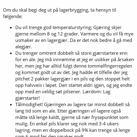
Om du skal begi deg ut på lagerbrygging, ta hensyn til
følgende:
Du vil trenge god temperaturstyring; Gjæring skjer
gjerne mellom 8 og 12 grader. Varmere og du vil få mye
usmaker av en lagergjær. Da er det nok bedre å gå med
alegjær.
Du trenger omtrent dobbelt så store gjærstartere enn
for en ale. Jeg må innrømme at jeg er usikker på årsaken
her, men jeg har alltid fulgt denne tommelfingerregelen
og kommet godt ut av det. Jeg hadde et tilfelle der jeg
pitchet 2 pakker lagergjær i en pils og den stoppet helt
opp halvveis i løpet. Den startet aldri igjen, og jeg endte
opp med en veldig søt pilsener. Lærdom: Lag
gjærstarter!
Tålmodighet! Gjæringen av lagere tar minst dobbelt så
lang tid som en ale. Etter gjæringen vil lagere også
måtte stå lenge kaldt, gjerne så nær frysepunktet som
mulig. En enkel pils klarer seg nok med 3-4 ukers
lagring, men en doppelbock på 9% kan trenge så lenge
som 6 mnd før den smaker godt.