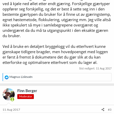
ved å kjøle ned øllet etter endt gjæring. Forskjellige gjærtyper
oppfører seg forskjellig, og det er best å sette seg inn i den
bestemte gjærtypen du bruker for å finne ut av gjæringstemp,
egnet høstemetode, flokkulering, utgjæring mm. Jeg ville altså
ikke spekulert så mye i samlebegrepene overgjæret og
undergjæret da du må ta utgangspunkt i den eksakte gjæren
du bruker.
Ved å bruke en detaljert bryggelogg vil du etterhvert kunne
gjenskape tidligere bragder, men hovedpoenget med loggen
er først å fremst å dokumetere det du gjør slik at du kan
etterforske og optimalisere etterhvert som du lager øl.
Sist redigert:
11 Aug 2017
R
Magnus Lislevatn
e
a
k
Finn Berger
s
Moderator
j
o
n
e
11 Aug 2017
#3
r