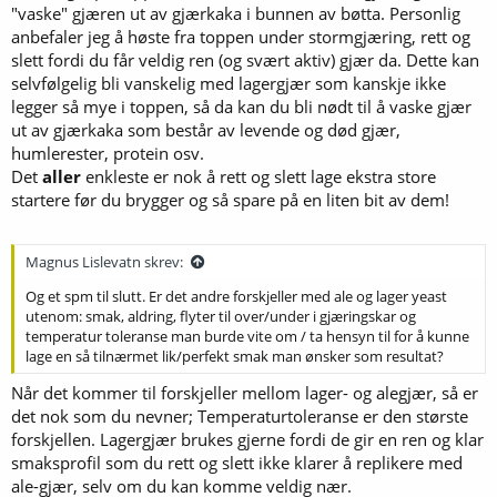
"vaske" gjæren ut av gjærkaka i bunnen av bøtta. Personlig
anbefaler jeg å høste fra toppen under stormgjæring, rett og
slett fordi du får veldig ren (og svært aktiv) gjær da. Dette kan
selvfølgelig bli vanskelig med lagergjær som kanskje ikke
legger så mye i toppen, så da kan du bli nødt til å vaske gjær
ut av gjærkaka som består av levende og død gjær,
humlerester, protein osv.
Det
aller
enkleste er nok å rett og slett lage ekstra store
startere før du brygger og så spare på en liten bit av dem!
Magnus Lislevatn skrev:
Og et spm til slutt. Er det andre forskjeller med ale og lager yeast
utenom: smak, aldring, flyter til over/under i gjæringskar og
temperatur toleranse man burde vite om / ta hensyn til for å kunne
lage en så tilnærmet lik/perfekt smak man ønsker som resultat?
Når det kommer til forskjeller mellom lager- og alegjær, så er
det nok som du nevner; Temperaturtoleranse er den største
forskjellen. Lagergjær brukes gjerne fordi de gir en ren og klar
smaksprofil som du rett og slett ikke klarer å replikere med
ale-gjær, selv om du kan komme veldig nær.