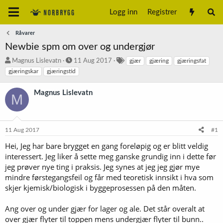
Logg inn
Registrer
Råvarer
Newbie spm om over og undergjør
T
S
S
Magnus Lislevatn
11 Aug 2017
gjær
gjæring
gjæringsfat
r
t
t
gjæringskar
gjæringstid
å
a
i
d
r
k
Magnus Lislevatn
M
s
t
k
t
d
o
a
a
r
r
t
d
11 Aug 2017
#1
t
o
e
Hei, Jeg har bare brygget en gang foreløpig og er blitt veldig
r
interessert. Jeg liker å sette meg ganske grundig inn i dette før
jeg prøver nye ting i praksis. Jeg synes at jeg jeg gjør mye
mindre førstegangsfeil og får med teoretisk innsikt i hva som
skjer kjemisk/biologisk i byggeprosessen på den måten.
Ang over og under gjær for lager og ale. Det står overalt at
over gjær flyter til toppen mens undergjær flyter til bunn..