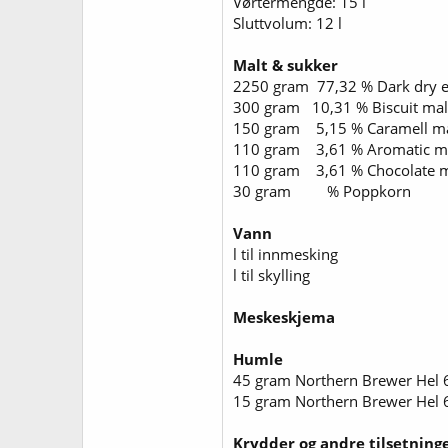
Vørtermengde: 15 l
Sluttvolum: 12 l
Malt & sukker
2250 gram 77,32 % Dark dry e
300 gram 10,31 % Biscuit m
150 gram 5,15 % Caramell
110 gram 3,61 % Aromatic
110 gram 3,61 % Chocolate
30 gram % Poppkorn
Vann
l til innmesking
l til skylling
Meskeskjema
Humle
45 gram Northern Brewer Hel 6
15 gram Northern Brewer Hel 6
Krydder og andre tilsetning