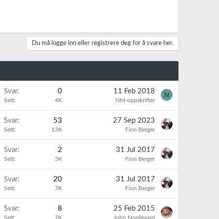
Du må logge inn eller registrere deg for å svare her.
Svar
0
11 Feb 2018
N
Sett
4K
NM-oppskrifter
K
Svar
53
27 Sep 2023
Sett
13K
Finn Berger
Svar
2
31 Jul 2017
Sett
3K
Finn Berger
Svar
20
31 Jul 2017
Sett
7K
Finn Berger
Svar
8
25 Feb 2015
Sett
7K
John Nordgaard