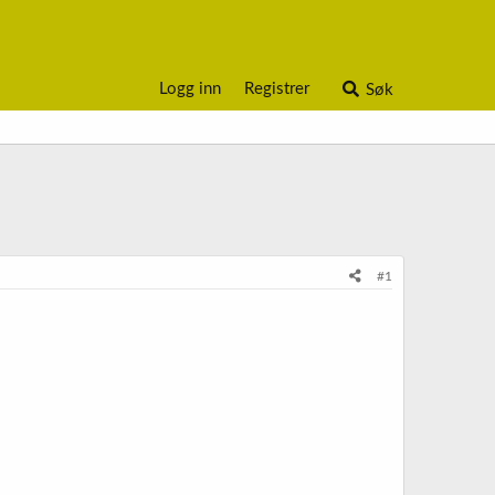
Logg inn
Registrer
Søk
#1