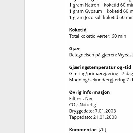
1 gram Natron koketid 60 mi
1 gram Gypsum koketid 60 m
1 gram Jozo salt koketid 60 mi
Koketid
Total koketid vørter: 60 min
Gjær
Betegnelsen på gjæren: Wyeas
Gjæringstemperatur og -tid
Gjæring/primærgjæring 7 dag
Modning/sekundærgjæring 7 d
Øvrig informasjon
Filtrert: Nei
CO
: Naturlig
2
Bryggedato: 7.01.2008
Tappedato: 21.01.2008
Kommentar
: [/tt]