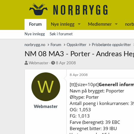
Forum
Nye innlegg
Medlemmer
norb
Nye innlegg
Søk i forumet
norbrygg.no
Forum
Oppskrifter
Prisbelønte oppskrifter
NM 08 MA3 - Porter - Andreas Heg
T
S
Webmaster
8 Apr 2008
r
t
å
a
8 Apr 2008
W
d
r
[tt][size=10pt]
Generell infor
s
t
Navn på brygget: Poporter
t
d
a
a
Øltype: Porter
r
t
Antall poeng i konkurransen: 3
t
o
Webmaster
OG: 1,053
e
FG: 1,013
r
Farve (beregnet): 39 EBC
Beregnet bitter: 39 IBU