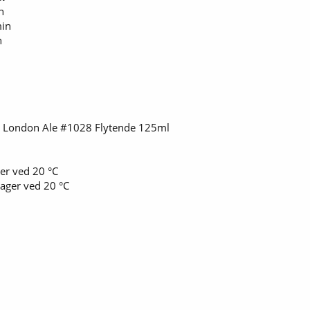
n
in
n
t London Ale #1028 Flytende 125ml
er ved 20 °C
ager ved 20 °C