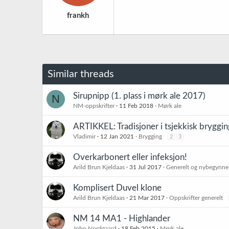
r
frankh
:
Similar threads
Sirupnipp (1. plass i mørk ale 2017)
N
NM-oppskrifter
11 Feb 2018
Mørk ale
ARTIKKEL: Tradisjoner i tsjekkisk bryggin
Vladimir
12 Jan 2021
Brygging
2
3
Overkarbonert eller infeksjon!
Arild Brun Kjeldaas
31 Jul 2017
Generelt og nybegynne
Komplisert Duvel klone
Arild Brun Kjeldaas
21 Mar 2017
Oppskrifter generelt
NM 14 MA1 - Highlander
John Nordgaard
18 Feb 2015
Mørk ale