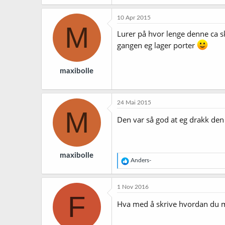
10 Apr 2015
M
Lurer på hvor lenge denne ca sk
gangen eg lager porter
maxibolle
24 Mai 2015
M
Den var så god at eg drakk den 
maxibolle
R
Anders-
e
a
k
1 Nov 2016
s
F
j
Hva med å skrive hvordan du mes
o
n
e