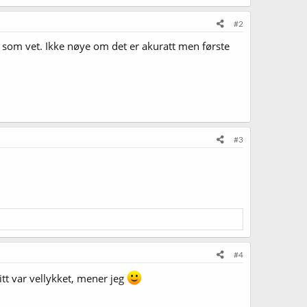
#2
n som vet. Ikke nøye om det er akuratt men første
#3
#4
itt var vellykket, mener jeg