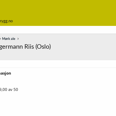
rygg.no
Mørk ale
ermann Riis (Oslo)
masjon
9,00 av 50