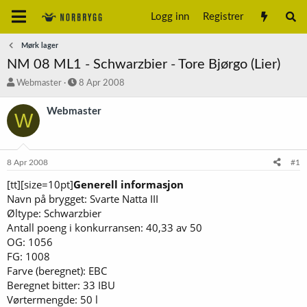
Logg inn
Registrer
Mørk lager
NM 08 ML1 - Schwarzbier - Tore Bjørgo (Lier)
T
S
Webmaster
8 Apr 2008
r
t
å
a
Webmaster
W
d
r
s
t
t
d
a
a
8 Apr 2008
#1
r
t
t
o
[tt][size=10pt]
Generell informasjon
e
Navn på brygget: Svarte Natta III
r
Øltype: Schwarzbier
Antall poeng i konkurransen: 40,33 av 50
OG: 1056
FG: 1008
Farve (beregnet): EBC
Beregnet bitter: 33 IBU
Vørtermengde: 50 l