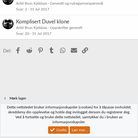
Arild Brun Kjeldaas
Generelt og nybegynnerspørsmål
Svar
2
31 Jul 2017
Komplisert Duvel klone
Arild Brun Kjeldaas
Oppskrifter generelt
Svar
20
31 Jul 2017
Facebook
Reddit
Pinterest
Tumblr
WhatsApp
E-post
Link
Del:
Mørk lager
Dette nettstedet bruker informasjonskapsler (cookies) for å tilpasse innholdet,
Norbrygg-default
skreddersy din opplevelse og holde deg innlogget dersom du registrerer deg.
Ved å fortsette og bruke dette nettstedet, samtykker du i bruken av
Kontakt oss
Vilkår og regler
Personvernregler
Hjelp
Hjem
R
informasjonskapsler.
S
S
Godta
Lær mer...
®
Community platform by XenForo
© 2010-2023 XenForo Ltd.