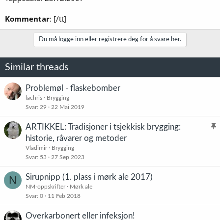
Kommentar
: [/tt]
Du må logge inn eller registrere deg for å svare her.
Similar threads
Problemøl - flaskebomber
lachris
Brygging
Svar
29
22 Mai 2019
ARTIKKEL: Tradisjoner i tsjekkisk brygging:
l
historie, råvarer og metoder
i
Vladimir
Brygging
s
Svar
53
27 Sep 2023
t
Sirupnipp (1. plass i mørk ale 2017)
N
r
NM-oppskrifter
Mørk ale
e
Svar
0
11 Feb 2018
t
Overkarbonert eller infeksjon!