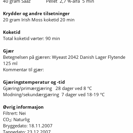
40 gram Saaz Pellet 2,7 %-alfa 5 min
Krydder og andre tilsetninger
20 gram Irish Moss koketid 20 min
Koketid
Total koketid vørter: 90 min
Gjær
Betegnelsen på gjæren: Wyeast 2042 Danish Lager Flytende
125 ml
Kommentar til gjær:
Gjæringstemperatur og -tid
Gjæring/primærgjæring 28 dager ved 8 °C
Modning/sekundærgjæring 7 dager ved 18-19 °C
Øvrig informasjon
Filtrert: Nei
CO
: Naturlig
2
Bryggedato: 18.11.2007
Tappedato: 23.12.2007