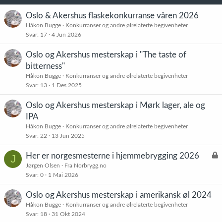
:
Oslo & Akershus flaskekonkurranse våren 2026
Håkon Bugge
Konkurranser og andre ølrelaterte begivenheter
Svar
17
4 Jun 2026
Oslo og Akershus mesterskap i "The taste of
bitterness"
Håkon Bugge
Konkurranser og andre ølrelaterte begivenheter
Svar
13
1 Des 2025
Oslo og Akershus mesterskap i Mørk lager, ale og
IPA
Håkon Bugge
Konkurranser og andre ølrelaterte begivenheter
Svar
22
13 Jun 2025
L
Her er norgesmesterne i hjemmebrygging 2026
J
å
Jørgen Olsen
Fra Norbrygg.no
Svar
0
1 Mai 2026
s
t
Oslo og Akershus mesterskap i amerikansk øl 2024
Håkon Bugge
Konkurranser og andre ølrelaterte begivenheter
Svar
18
31 Okt 2024