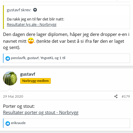
r
:
gustavf skrev:
Da rakk jeg en til før det blir natt:
Resultater lys ale - Norbrygg
Den dagen dere lager diplomen, håper jeg dere dropper e-en i
navnet mitt
. (tenkte det var best å si ifra før den er laget
og sent).
R
perolavfk
,
gustavf
,
YngveKL
og 1 til
e
a
k
gustavf
s
Norbrygg-medlem
j
o
n
e
29 Mai 2020
#179
r
Porter og stout:
:
Resultater porter og stout - Norbrygg
R
erikraude
e
a