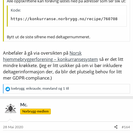
Alle oppskriftene kan forøvrig lastes ned på adresser som ser slik ut:
Kode:
https://konkurranse.norbrygg.no/recipe/760708
Bytt ut de siste sifrene med deltagernummeret.
Anbefaler å gå via oversikten på
Norsk
hjemmebryggerforening – konkurransesystem
så er det litt
mindre krøkkete. (Jeg er litt usikker på om vi bør inkludere
deltagerinformasjon der, da blir det plutselig behov for litt
mer GDPR-compliance.)
R
loebrygg
,
erikraude
,
msevland
og 1 til
e
a
k
Mc.
s
Norbrygg-medlem
j
o
n
e
28 Mai 2020
#164
r