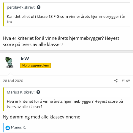
perolavfk skrev:
Kan det bli et øl i klasse 13 F-G som vinner årets hjemmebrygger i år
tru
Hva er kriteriet for å vinne årets hjemmebrygger? Høyest
score på tvers av alle klasser?
JoW
Norbrygg-medlem
28 Mai 2020
#169
Marius K. skrev:
Hva er kriteriet for å vinne årets hjemmebrygger? Høyest score på
tvers av alle klasser?
Ny dømming med alle klassevinnerne
R
Marius K.
e