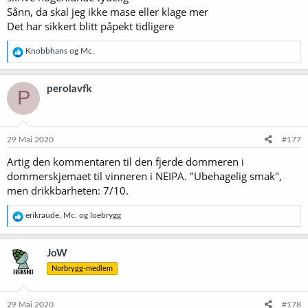
Sånn, da skal jeg ikke mase eller klage mer
Det har sikkert blitt påpekt tidligere
R
Knobbhans
og
Mc.
e
a
k
perolavfk
P
s
j
o
n
e
29 Mai 2020
#177
r
Artig den kommentaren til den fjerde dommeren i
:
dommerskjemaet til vinneren i NEIPA. "Ubehagelig smak",
men drikkbarheten: 7/10.
R
erikraude
,
Mc.
og
loebrygg
e
a
k
JoW
s
Norbrygg-medlem
j
o
n
e
29 Mai 2020
#178