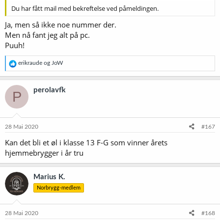
Du har fått mail med bekreftelse ved påmeldingen.
Ja, men så ikke noe nummer der.
Men nå fant jeg alt på pc.
Puuh!
R
erikraude
og
JoW
e
a
k
perolavfk
P
s
j
o
n
e
28 Mai 2020
#167
r
Kan det bli et øl i klasse 13 F-G som vinner årets
:
hjemmebrygger i år tru
Marius K.
Norbrygg-medlem
28 Mai 2020
#168