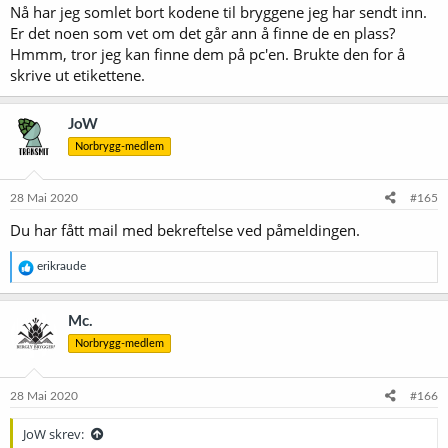
Nå har jeg somlet bort kodene til bryggene jeg har sendt inn.
:
Er det noen som vet om det går ann å finne de en plass?
Hmmm, tror jeg kan finne dem på pc'en. Brukte den for å
skrive ut etikettene.
JoW
Norbrygg-medlem
28 Mai 2020
#165
Du har fått mail med bekreftelse ved påmeldingen.
R
erikraude
e
a
k
Mc.
s
Norbrygg-medlem
j
o
n
e
28 Mai 2020
#166
r
:
JoW skrev: