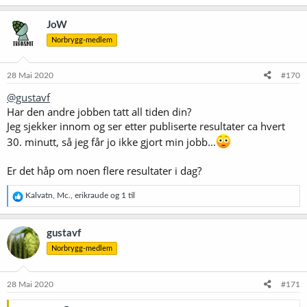
a
k
JoW
s
Norbrygg-medlem
j
o
n
e
28 Mai 2020
#170
r
@gustavf
:
Har den andre jobben tatt all tiden din?
Jeg sjekker innom og ser etter publiserte resultater ca hvert
30. minutt, så jeg får jo ikke gjort min jobb...
Er det håp om noen flere resultater i dag?
R
Kalvatn
,
Mc.
,
erikraude
og 1 til
e
a
k
gustavf
s
Norbrygg-medlem
j
o
n
e
28 Mai 2020
#171
r
: