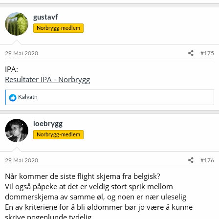
a
k
gustavf
s
Norbrygg-medlem
j
o
n
e
29 Mai 2020
#175
r
IPA:
:
Resultater IPA - Norbrygg
R
Kalvatn
e
a
k
loebrygg
s
Norbrygg-medlem
j
o
n
e
29 Mai 2020
#176
r
Når kommer de siste flight skjema fra belgisk?
:
Vil også påpeke at det er veldig stort sprik mellom
dommerskjema av samme øl, og noen er nær uleselig
En av kriteriene for å bli øldommer bør jo være å kunne
skrive nogenlunde tydelig