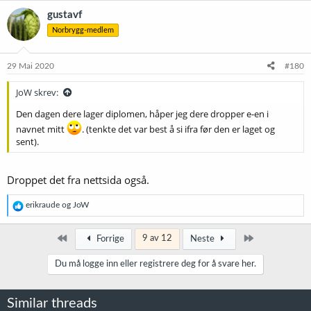
k
gustavf
s
Norbrygg-medlem
j
o
n
e
29 Mai 2020
#180
r
:
JoW skrev:
Den dagen dere lager diplomen, håper jeg dere dropper e-en i
navnet mitt
. (tenkte det var best å si ifra før den er laget og
sent).
Droppet det fra nettsida også.
R
erikraude
og
JoW
e
a
k
Først
Siste
9 av 12
Forrige
Neste
s
j
Du må logge inn eller registrere deg for å svare her.
o
n
e
Similar threads
r