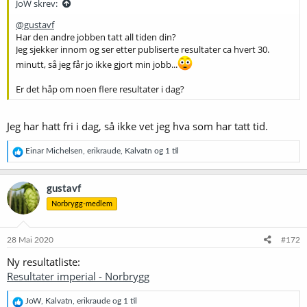
JoW skrev:
@gustavf
Har den andre jobben tatt all tiden din?
Jeg sjekker innom og ser etter publiserte resultater ca hvert 30.
minutt, så jeg får jo ikke gjort min jobb...
Er det håp om noen flere resultater i dag?
Jeg har hatt fri i dag, så ikke vet jeg hva som har tatt tid.
R
Einar Michelsen
,
erikraude
,
Kalvatn
og 1 til
e
a
k
gustavf
s
Norbrygg-medlem
j
o
n
e
28 Mai 2020
#172
r
Ny resultatliste:
:
Resultater imperial - Norbrygg
R
JoW
,
Kalvatn
,
erikraude
og 1 til