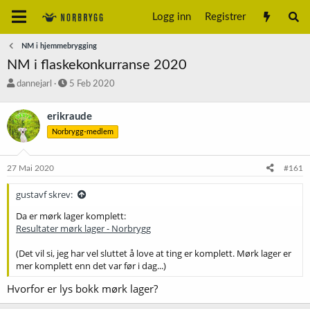
Logg inn
Registrer
NM i hjemmebrygging
NM i flaskekonkurranse 2020
T
S
dannejarl
5 Feb 2020
r
t
å
a
erikraude
d
r
Norbrygg-medlem
s
t
t
d
a
a
27 Mai 2020
#161
r
t
t
o
gustavf skrev:
e
r
Da er mørk lager komplett:
Resultater mørk lager - Norbrygg
(Det vil si, jeg har vel sluttet å love at ting er komplett. Mørk lager er
mer komplett enn det var før i dag...)
Hvorfor er lys bokk mørk lager?