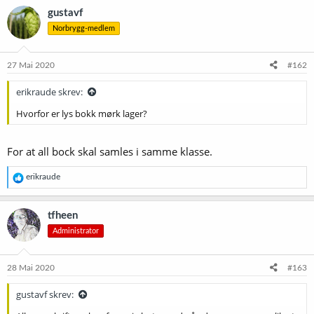
gustavf
Norbrygg-medlem
27 Mai 2020
#162
erikraude skrev:
Hvorfor er lys bokk mørk lager?
For at all bock skal samles i samme klasse.
R
erikraude
e
a
k
tfheen
s
Administrator
j
o
n
e
28 Mai 2020
#163
r
:
gustavf skrev: