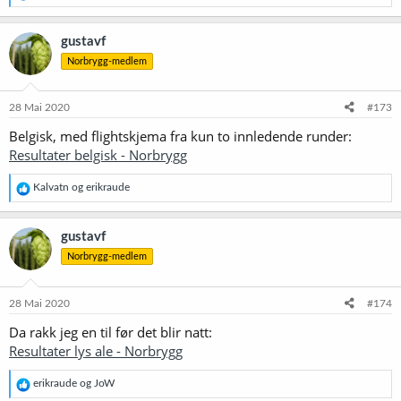
e
a
k
gustavf
s
Norbrygg-medlem
j
o
n
e
28 Mai 2020
#173
r
Belgisk, med flightskjema fra kun to innledende runder:
:
Resultater belgisk - Norbrygg
R
Kalvatn
og
erikraude
e
a
k
gustavf
s
Norbrygg-medlem
j
o
n
e
28 Mai 2020
#174
r
Da rakk jeg en til før det blir natt:
:
Resultater lys ale - Norbrygg
R
erikraude
og
JoW
e