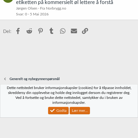
å
etiketten på kommersielt øl lettere å forstå
s
Jørgen Olsen
Fra Norbrygg.no
t
Svar
0
5 Mai 2026
Facebook
Reddit
Pinterest
Tumblr
WhatsApp
E-post
Link
Del:
Generelt og nybegynnerspørsmål
Dette nettstedet bruker informasjonskapsler (cookies) for å tilpasse innholdet,
Norbrygg-default
skreddersy din opplevelse og holde deg innlogget dersom du registrerer deg.
Ved å fortsette og bruke dette nettstedet, samtykker du i bruken av
Kontakt oss
Vilkår og regler
Personvernregler
Hjelp
Hjem
R
informasjonskapsler.
S
S
Godta
Lær mer...
®
Community platform by XenForo
© 2010-2023 XenForo Ltd.