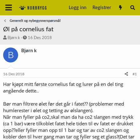
Logg inn
Registrer
Generelt og nybegynnerspørsmål
Øl på cornelius fat
T
S
Bjørn k
16 Des 2018
r
t
å
a
Bjørn k
B
d
r
s
t
t
d
a
a
16 Des 2018
#1
r
t
t
o
Har kjøpt mitt første cornelius fat og lurer på en del ting
e
angående dette..
r
Bør man filtrere ølet før det går i fatet?? (problemer med
humlerester i ølet og tetting av ølslangen).
Når man fyller på co2,skal man da ha co2 slangen med trykk
(ca 1 bar) være tilkoblet fatet hele tiden til ev fatet er drukket
opp??eller fyller man opp til 1 bar og tar av co2 slangen og
kobler den til hver gang man tar og fyller seg et glass?(Det tar