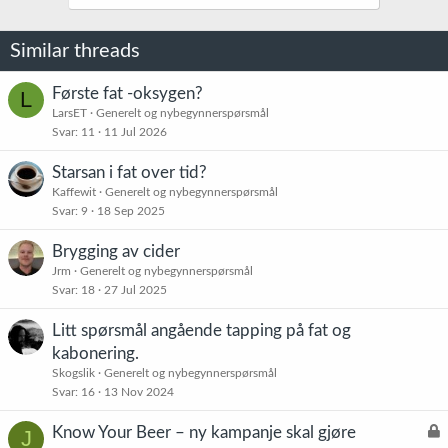
s
j
o
Similar threads
n
e
r
Første fat -oksygen?
L
:
LarsET
Generelt og nybegynnerspørsmål
Svar
11
11 Jul 2026
Starsan i fat over tid?
Kaffewit
Generelt og nybegynnerspørsmål
Svar
9
18 Sep 2025
Brygging av cider
Jrm
Generelt og nybegynnerspørsmål
Svar
18
27 Jul 2025
Litt spørsmål angående tapping på fat og
kabonering.
Skogslik
Generelt og nybegynnerspørsmål
Svar
16
13 Nov 2024
L
Know Your Beer – ny kampanje skal gjøre
J