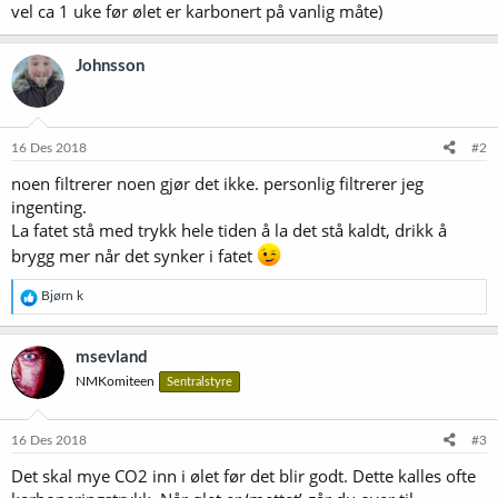
vel ca 1 uke før ølet er karbonert på vanlig måte)
Johnsson
16 Des 2018
#2
noen filtrerer noen gjør det ikke. personlig filtrerer jeg
ingenting.
La fatet stå med trykk hele tiden å la det stå kaldt, drikk å
brygg mer når det synker i fatet
R
Bjørn k
e
a
k
msevland
s
NMKomiteen
Sentralstyre
j
o
n
e
16 Des 2018
#3
r
Det skal mye CO2 inn i ølet før det blir godt. Dette kalles ofte
: