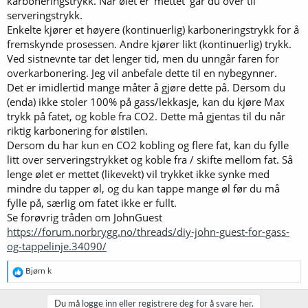
karboneringstrykk. Når ølet er ‘mettet’ går du over til
serveringstrykk.
Enkelte kjører et høyere (kontinuerlig) karboneringstrykk for å
fremskynde prosessen. Andre kjører likt (kontinuerlig) trykk.
Ved sistnevnte tar det lenger tid, men du unngår faren for
overkarbonering. Jeg vil anbefale dette til en nybegynner.
Det er imidlertid mange måter å gjøre dette på. Dersom du
(enda) ikke stoler 100% på gass/lekkasje, kan du kjøre Max
trykk på fatet, og koble fra CO2. Dette må gjentas til du når
riktig karbonering for ølstilen.
Dersom du har kun en CO2 kobling og flere fat, kan du fylle
litt over serveringstrykket og koble fra / skifte mellom fat. Så
lenge ølet er mettet (likevekt) vil trykket ikke synke med
mindre du tapper øl, og du kan tappe mange øl før du må
fylle på, særlig om fatet ikke er fullt.
Se forøvrig tråden om JohnGuest
https://forum.norbrygg.no/threads/diy-john-guest-for-gass-
og-tappelinje.34090/
R
Bjørn k
e
a
k
Du må logge inn eller registrere deg for å svare her.