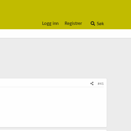
Logg inn
Registrer
Søk
#41