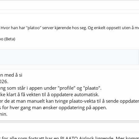
e. Hvor han har "platoo" server kjørende hos seg. Og enkelt oppsett uten å m
oo (Beta)
en med å si
2026.
ng som står i appen under "profile" og "plaato".
ke klart å få vekten til å oppdatere automatisk.
ver de at man manuelt kan tvinge plaato-vekta til å sende oppdat
s for hver gang man ønsker oppdatering på appen.
min.
for alle som fortsatt har en PLAATO Airlock liggende. Mer komm