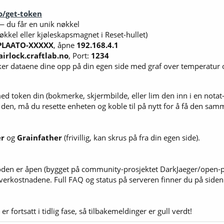
no/get-token
 du får en unik nøkkel
økkel eller kjøleskapsmagnet i Reset-hullet)
PLAATO-XXXXX
, åpne
192.168.4.1
airlock.craftlab.no
, Port:
1234
ker dataene dine opp på din egen side med graf over temperatur o
ed token din (bokmerke, skjermbilde, eller lim den inn i en nota
 den, må du resette enheten og koble til på nytt for å få den samme
er
og
Grainfather
(frivillig, kan skrus på fra din egen side).
oden er åpen (bygget på community-prosjektet DarkJaeger/open-pla
serverkostnadene. Full FAQ og status på serveren finner du på siden
er fortsatt i tidlig fase, så tilbakemeldinger er gull verdt!