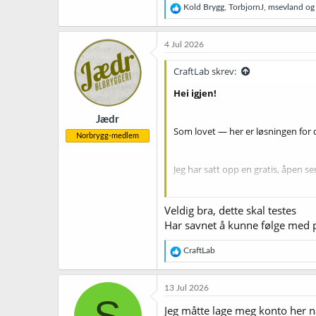
R
Kold Brygg
,
TorbjornJ
,
msevland
og 
e
a
k
4 Jul 2026
s
j
CraftLab skrev:
o
n
Hei igjen!
e
r
Jædr
:
Som lovet — her er løsningen for 
Norbrygg-medlem
Jeg har satt opp en gratis, åpen s
Slik kommer du i gang:
Veldig bra, dette skal testes
Har savnet å kunne følge med p
R
CraftLab
Gå til
airlock.craftlab.no
e
Trykk «Generate Token» — 
a
Reset Airlocken din (gul nøk
k
13 Jul 2026
Koble til WiFi-nettverket
P
s
S
Lim inn token, sett Host:
ai
j
Jeg måtte lage meg konto her nå 