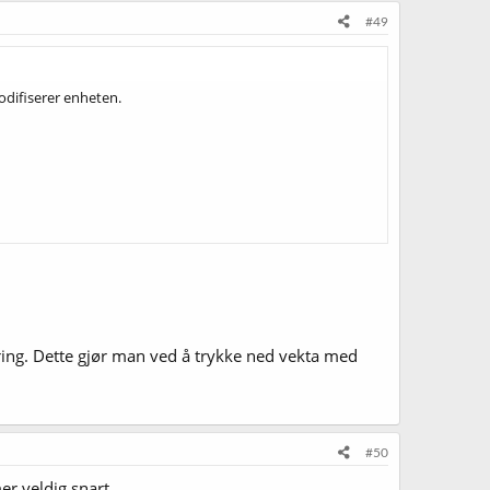
#49
odifiserer enheten.
ering. Dette gjør man ved å trykke ned vekta med
#50
er veldig snart