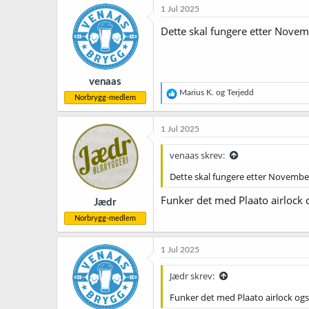
1 Jul 2025
Dette skal fungere etter Novemb
venaas
R
Marius K.
og
Terjedd
Norbrygg-medlem
e
a
k
1 Jul 2025
s
j
venaas skrev:
o
n
Dette skal fungere etter November,
e
r
Funker det med Plaato airlock 
Jædr
:
Norbrygg-medlem
1 Jul 2025
Jædr skrev:
Funker det med Plaato airlock og