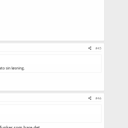
#45
to sin løsning.
#46
 funker som bare det.