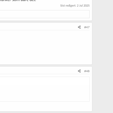
Sist redigert:
2 Jul 2025
#47
#48