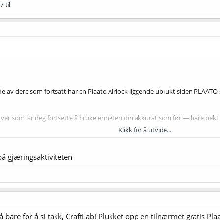
7 til
de av dere som fortsatt har en Plaato Airlock liggende ubrukt siden PLAATO
erver som lar deg fortsette å bruke enheten din akkurat som før — bare pekt
Klikk for å utvide...
å gjæringsaktiviteten
/get-token
du får en unik nøkkel
kel eller kjøleskapsmagnet i Reset-hullet)
LAATO-XXXXX
, åpne
192.168.4.1
rlock.craftlab.no
, Port:
1234
bare for å si takk, CraftLab! Plukket opp en tilnærmet gratis Plaat