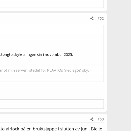
#52
 stengte skyløsningen sin i november 2025.
 mot min server i stedet for PLAATOs (nedlagte) sky.
#53
o airlock på en bruktsjappe i slutten av Juni. Ble jo