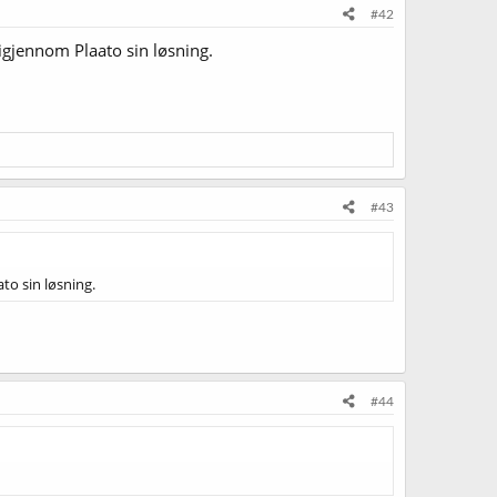
#42
 igjennom Plaato sin løsning.
#43
to sin løsning.
#44