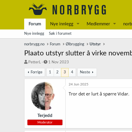
Forum
Nye innlegg
Medlemmer
norb
Nye innlegg
Søk i forumet
norbrygg.no
Forum
Ølbrygging
Utstyr
Plaato utstyr slutter å virke novem
T
S
PetterL
1 Nov 2023
r
t
Forrige
1
2
3
4
Neste
å
a
d
r
s
t
24 Jun 2025
t
d
Tror det er lurt å spørre Vidar.
a
a
r
t
t
o
e
r
Terjedd
Moderator