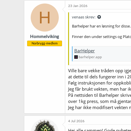
23 Jan 2026
H
venaas skrev:
Barhelper har en løsning for diss
Finner den under settings og Plat
Hommelviking
Norbrygg-medlem
BarHelper
barhelper.app
Ville bare vekke tråden opp igj
at dette til dels fungerer inn i 
Følg instruksjonen for oppkobli
Jeg får brukt vekten, men har ik
På nettsiden til Barhelper skri
over 1kg press, som må gjenta
Jeg har ikke modifisert vekten 
4 Jul 2026
Hei alle sammen! Gode nyheter 