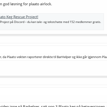
n god løsning for plaato airlock.
aato Keg Rescue Project!
 Project på Discord – du kan tale- og tekstchatte med 152 medlemmer gratis.
 da Plaato vekten raporterer direkte til BarHelper og ikke går igjennom Plaa
video inne på Barhelper, satt opp 3 Plaato keg på betaversjonen,