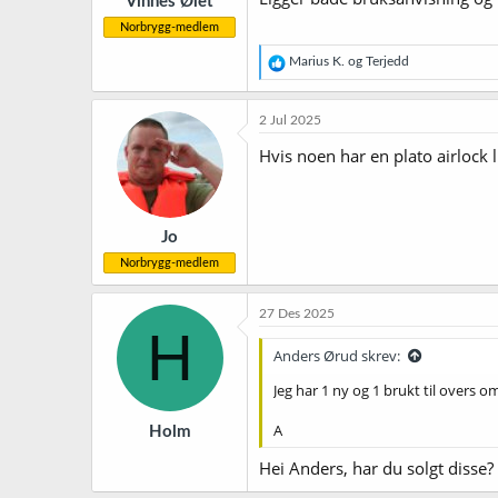
Vinnes Ølet
Norbrygg-medlem
R
Marius K.
og
Terjedd
e
a
k
2 Jul 2025
s
j
Hvis noen har en plato airlock
o
n
e
r
Jo
:
Norbrygg-medlem
27 Des 2025
H
Anders Ørud skrev:
Jeg har 1 ny og 1 brukt til overs 
A
Holm
Hei Anders, har du solgt disse?