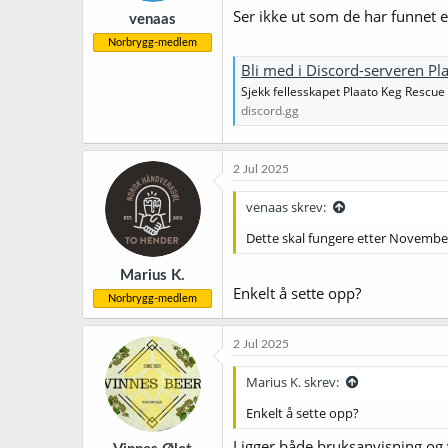
Ser ikke ut som de har funnet e
venaas
Norbrygg-medlem
Bli med i Discord-serveren Pl
Sjekk fellesskapet Plaato Keg Rescue
discord.gg
2 Jul 2025
venaas skrev:
Dette skal fungere etter November,
Marius K.
Enkelt å sette opp?
Norbrygg-medlem
2 Jul 2025
Marius K. skrev:
Enkelt å sette opp?
Ligger både bruksanvisning og 