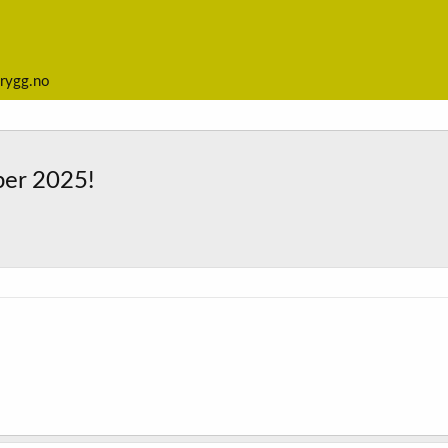
rygg.no
ber 2025!