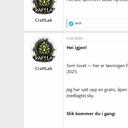
CraftLab
R
Jædr
e
a
k
4 Jul 2026
s
j
Hei igjen!
o
n
e
r
Som lovet — her er løsningen f
CraftLab
:
2025.
Jeg har satt opp en gratis, åp
(nedlagte) sky.
Slik kommer du i gang: